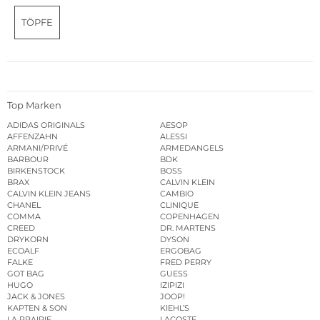
TÖPFE
Top Marken
ADIDAS ORIGINALS
AESOP
AFFENZAHN
ALESSI
ARMANI/PRIVÉ
ARMEDANGELS
BARBOUR
BDK
BIRKENSTOCK
BOSS
BRAX
CALVIN KLEIN
CALVIN KLEIN JEANS
CAMBIO
CHANEL
CLINIQUE
COMMA
COPENHAGEN
CREED
DR. MARTENS
DRYKORN
DYSON
ECOALF
ERGOBAG
FALKE
FRED PERRY
GOT BAG
GUESS
HUGO
IZIPIZI
JACK & JONES
JOOP!
KAPTEN & SON
KIEHL’S
LA PRAIRIE
LACOSTE