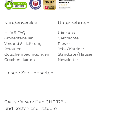
Kundenservice
Unternehmen
Hilfe & FAQ
Über uns
Größentabellen
Geschichte
Versand & Lieferung
Presse
Retouren
Jobs / Karriere
Gutscheinbedingungen
Standorte / Häuser
Geschenkkarten
Newsletter
Unsere Zahlungsarten
Klarna
Mastercard
Visa
Diners
Applepay
Paypal
Gratis Versand* ab CHF 129,-
und kostenlose Retoure
Schweizer Post
Gebrüder Weiss