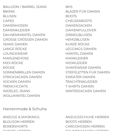
BALLOON / BARREL JEANS
BHS
BIKINIS
BLAZER FÜR DAMEN
BLUSEN
BOOTS
CAPES
CHELSEABOOTS
DAMENHOSEN
DAMENJACKEN
DAMENKLEIDER
DAMENPULLOVER
DAUNENMÄNTEL DAMEN
DIRNDLBLUSEN
GROSSE GRÖSSEN DAMEN
HEMDBLUSEN
JEANS DAMEN
KURZE RÖCKE
LANGE RÖCKE
LEGGINGS DAMEN
LOUNGEWEAR
MÄNTEL DAMEN
MARLENEHOSE
MAXIKLEIDER
MIDI RÖCKE
MIDIKLEIDER
RÖCKE
SHAPEWEAR DAMEN
SONNENBRILLEN DAMEN
STIEFELETTEN FÜR DAMEN
STRICKJACKEN DAMEN
SWEATER DAMEN
SOCKEN DAMEN
TRACHTENKLEIDER
TRENCHCOATS
T-SHIRTS DAMEN
WIDELEG JEANS
WINTERJACKEN DAMEN
WOLLMÄNTEL DAMEN
Herrenmode & Schuhe
ANZÜGE & SMOKINGS
ANZUGSSCHUHE HERREN
BLOUSON HERREN
BOOTS HERREN
BOXERSHORTS
CARGOHOSEN HERREN
CHINOS HERREN
DAUNENJACKEN HERREN