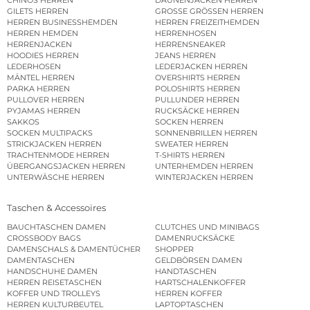
GILETS HERREN
GROSSE GRÖSSEN HERREN
HERREN BUSINESSHEMDEN
HERREN FREIZEITHEMDEN
HERREN HEMDEN
HERRENHOSEN
HERRENJACKEN
HERRENSNEAKER
HOODIES HERREN
JEANS HERREN
LEDERHOSEN
LEDERJACKEN HERREN
MÄNTEL HERREN
OVERSHIRTS HERREN
PARKA HERREN
POLOSHIRTS HERREN
PULLOVER HERREN
PULLUNDER HERREN
PYJAMAS HERREN
RUCKSÄCKE HERREN
SAKKOS
SOCKEN HERREN
SOCKEN MULTIPACKS
SONNENBRILLEN HERREN
STRICKJACKEN HERREN
SWEATER HERREN
TRACHTENMODE HERREN
T-SHIRTS HERREN
ÜBERGANGSJACKEN HERREN
UNTERHEMDEN HERREN
UNTERWÄSCHE HERREN
WINTERJACKEN HERREN
Taschen & Accessoires
BAUCHTASCHEN DAMEN
CLUTCHES UND MINIBAGS
CROSSBODY BAGS
DAMENRUCKSÄCKE
DAMENSCHALS & DAMENTÜCHER
SHOPPER
DAMENTASCHEN
GELDBÖRSEN DAMEN
HANDSCHUHE DAMEN
HANDTASCHEN
HERREN REISETASCHEN
HARTSCHALENKOFFER
KOFFER UND TROLLEYS
HERREN KOFFER
HERREN KULTURBEUTEL
LAPTOPTASCHEN