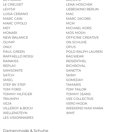
LE CREUSET
LENA HOSCHEK
LEVI’S®
LIEBESKIND BERLIN
LUISA CERANO
MAC
MARC CAIN
MARC JACOBS
MARC O’POLO
MCM
MEY
MICHAEL KORS
MONARI
MOS MOSH
NEW BALANCE
OFFICINE CREATIVE
OLYMP
ON SCHUHE
ONLY
OPUS
PAUL GREEN
POLO RALPH LAUREN
RAFFAELLO ROSSI
RAGWEAR
RAINKISS
REISENTHEL
REPLAY
RICHROYAL
SAMSONITE
SANETTA
SATCH
SKINY
SMEG
SOMEDAY
STEP BY STEP
TAMARIS
TOM FORD
TOM TAILOR
TOMMY HILFIGER
TOMMY JEANS
TRIUMPH
VEE COLLECTIVE
VEJA
VERO MODA
VILLEROY & BOCH
WEEKEND MAX MARA
WELLENSTEYN
WMF
LES VISIONNAIRES
Damenmode & Schuhe