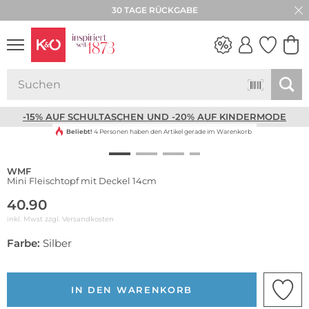
30 TAGE RÜCKGABE
NEW IN
WEDDING
VIBES
-15% AUF SCHULTASCHEN UND -20% AUF KINDERMODE
Beliebt!
4 Personen haben den Artikel gerade im Warenkorb
WMF
Mini Fleischtopf mit Deckel 14cm
40.90
inkl. Mwst zzgl.
Versandkosten
Farbe:
Silber
IN DEN WARENKORB