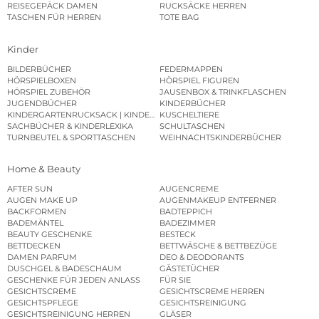
REISEGEPÄCK DAMEN
RUCKSÄCKE HERREN
TASCHEN FÜR HERREN
TOTE BAG
Kinder
BILDERBÜCHER
FEDERMAPPEN
HÖRSPIELBOXEN
HÖRSPIEL FIGUREN
HÖRSPIEL ZUBEHÖR
JAUSENBOX & TRINKFLASCHEN
JUGENDBÜCHER
KINDERBÜCHER
KINDERGARTENRUCKSACK | KINDERGARTENBEUTEL
KUSCHELTIERE
SACHBÜCHER & KINDERLEXIKA
SCHULTASCHEN
TURNBEUTEL & SPORTTASCHEN
WEIHNACHTSKINDERBÜCHER
Home & Beauty
AFTER SUN
AUGENCREME
AUGEN MAKE UP
AUGENMAKEUP ENTFERNER
BACKFORMEN
BADTEPPICH
BADEMÄNTEL
BADEZIMMER
BEAUTY GESCHENKE
BESTECK
BETTDECKEN
BETTWÄSCHE & BETTBEZÜGE
DAMEN PARFUM
DEO & DEODORANTS
DUSCHGEL & BADESCHAUM
GÄSTETÜCHER
GESCHENKE FÜR JEDEN ANLASS
FÜR SIE
GESICHTSCREME
GESICHTSCREME HERREN
GESICHTSPFLEGE
GESICHTSREINIGUNG
GESICHTSREINIGUNG HERREN
GLÄSER