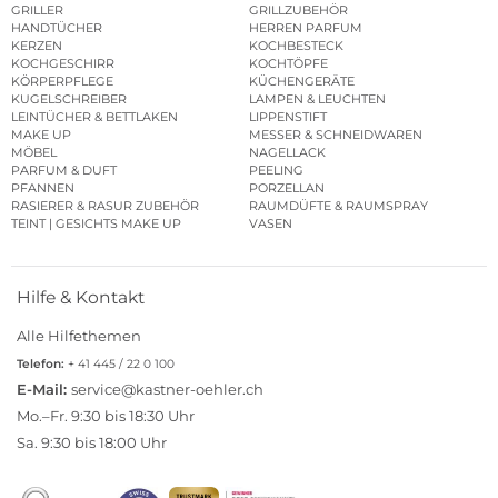
GRILLER
GRILLZUBEHÖR
HANDTÜCHER
HERREN PARFUM
KERZEN
KOCHBESTECK
KOCHGESCHIRR
KOCHTÖPFE
KÖRPERPFLEGE
KÜCHENGERÄTE
KUGELSCHREIBER
LAMPEN & LEUCHTEN
LEINTÜCHER & BETTLAKEN
LIPPENSTIFT
MAKE UP
MESSER & SCHNEIDWAREN
MÖBEL
NAGELLACK
PARFUM & DUFT
PEELING
PFANNEN
PORZELLAN
RASIERER & RASUR ZUBEHÖR
RAUMDÜFTE & RAUMSPRAY
TEINT | GESICHTS MAKE UP
VASEN
Hilfe & Kontakt
Alle Hilfethemen
Telefon:
+ 41 445 / 22 0 100
E-Mail:
service@kastner-oehler.ch
Mo.–Fr. 9:30 bis 18:30 Uhr
Sa. 9:30 bis 18:00 Uhr