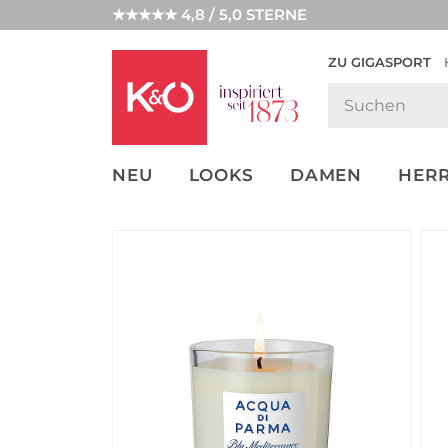
★★★★★ 4,8 / 5,0 STERNE
ZU GIGASPORT
GET THE
NEW IN
WEDDING
LOOK
VIBES
NEU
LOOKS
DAMEN
HER