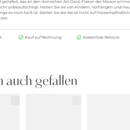
geliefert, das an den ikonischen Art-Decó-Flakon der Maison erinner
icht unbeaufsichtigt. Halten Sie sie von Kindern, Vorhängen und Ha
olange es noch heiß ist. Stellen Sie die Kerze nicht auf hitzeempfindl
rzen.
.-
Kauf auf Rechnung
Kostenlose Retoure
 auch gefallen