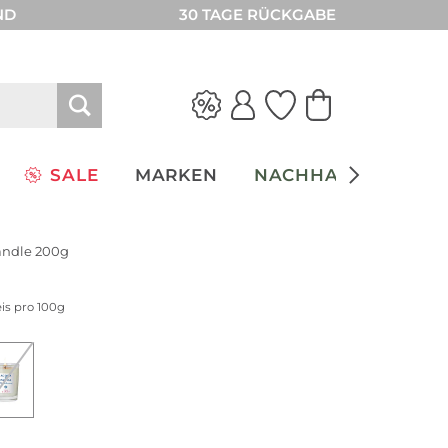
ND
30 TAGE RÜCKGABE
SALE
MARKEN
NACHHALTIGKEIT
Candle 200g
eis pro 100g