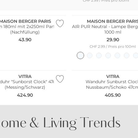
CHF 2.99 / Preis pro 100ml
Pack
Bestseller
MAISON BERGER PARIS
MAISON BERGER PARI
n 180ml mit 2x250ml Parfum
AIR PUR Neutral - Lampe Berg
(Nachfüllung)
1000 ml
43.90
29.90
CHF 2.99 / Preis pro 100ml
ler
Bestseller
VITRA
VITRA
uhr "Sunborst Clock" 47cm
Wanduhr Sunburst Cloc
(Messing/Schwarz)
Nussbaum/Schoko 47c
424.90
405.90
ome & Living Trends