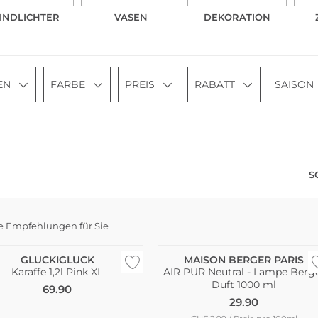
INDLICHTER
VASEN
DEKORATION
EN
FARBE
PREIS
RABATT
SAISON
S
e Empfehlungen für Sie
eller
Bestseller
GLUCKIGLUCK
MAISON BERGER PARIS
Karaffe 1,2l Pink XL
AIR PUR Neutral - Lampe Berg
Duft 1000 ml
69.90
29.90