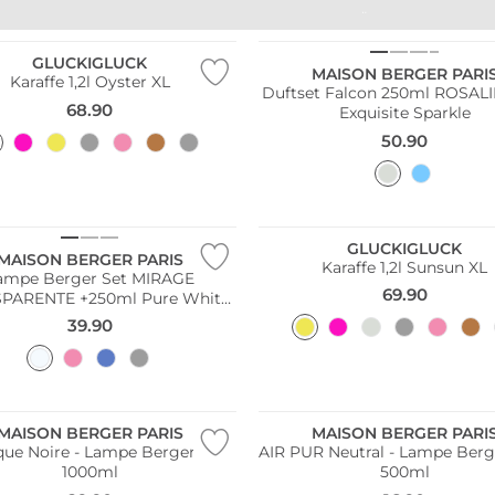
UNTES PORZELLAN
BUNTE GLÄSER
GLUCKIGLUCK
MAISON BERGER PARI
Karaffe 1,2l Oyster XL
Duftset Falcon 250ml ROSALI
68.90
Exquisite Sparkle
50.90
GLUCKIGLUCK
MAISON BERGER PARIS
Karaffe 1,2l Sunsun XL
ampe Berger Set MIRAGE
69.90
PARENTE +250ml Pure White
Tea
39.90
MAISON BERGER PARIS
MAISON BERGER PARI
que Noire - Lampe Berger Duft
AIR PUR Neutral - Lampe Berg
1000ml
500ml