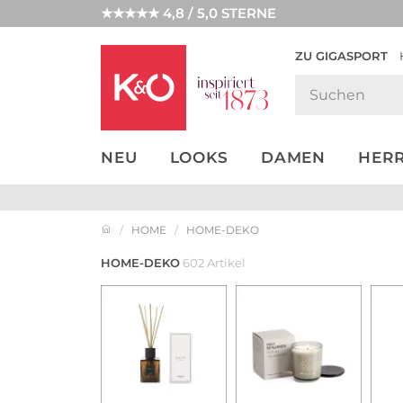
★★★★★ 4,8 / 5,0 STERNE
ZU GIGASPORT
GET THE
NEW IN
WEDDING
LOOK
VIBES
NEU
LOOKS
DAMEN
HER
HOME
HOME-DEKO
HOME-DEKO
602 Artikel