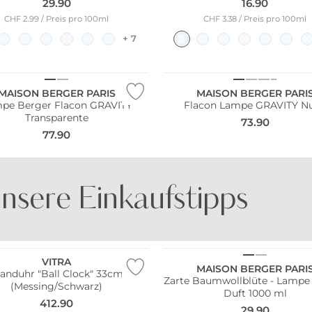
29.90
16.90
CHF 2.99 / Preis pro 100ml
CHF 3.38 / Preis pro 100ml
+ 7
MAISON BERGER PARIS
MAISON BERGER PARI
pe Berger Flacon GRAVITY
Flacon Lampe GRAVITY N
Transparente
73.90
77.90
nsere Einkaufstipps
ler
BE FAMOUS
DOCK AND BAY
VITRA
MAISON BERGER PARI
anduhr "Ball Clock" 33cm
Zarte Baumwollblüte - Lampe
(Messing/Schwarz)
Duft 1000 ml
412.90
29.90