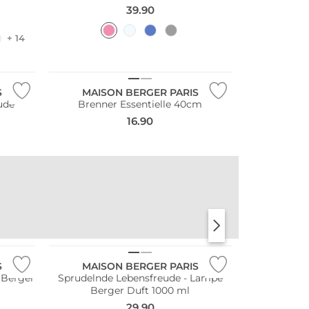
39.90
+ 14
S
MAISON BERGER PARIS
ude
Brenner Essentielle 40cm
16.90
STANLEY
KKNEKKI
S
MAISON BERGER PARIS
 Berger
Sprudelnde Lebensfreude - Lampe
Berger Duft 1000 ml
29.90