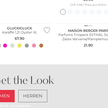
CHF 2.99 / Preis pro 100ml
GLUCKIGLUCK
MAISON BERGER PARI
Karaffe 1,2l Oyster XL
Parfums Triopack ESTIVAL 3x250ml
67.90
Zeste Verveine/Pamplemo
21.90
et the Look
MEN
HERREN
etzt shoppen