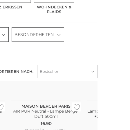
ZIERKISSEN
WOHNDECKEN &
PLAIDS
BESONDERHEITEN
ORTIEREN NACH:
MAISON BERGER PARIS
MAISON BERGE
er
AIR PUR Neutral - Lampe Berger
Lampe Berger Set 
Duft 500ml
+250ml Home Sw
16.90
39.90