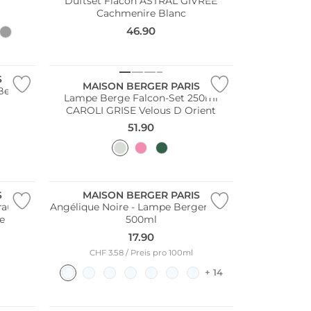
Duftset Flacon ASTRAL GIVREE
Cachmenire Blanc
46.90
S
MAISON BERGER PARIS
Berger
Lampe Berge Falcon-Set 250ml
l
CAROLI GRISE Velous D Orient
51.90
S
MAISON BERGER PARIS
au -
Angélique Noire - Lampe Berger Duft
e
500ml
17.90
CHF 3.58 / Preis pro 100ml
+ 14