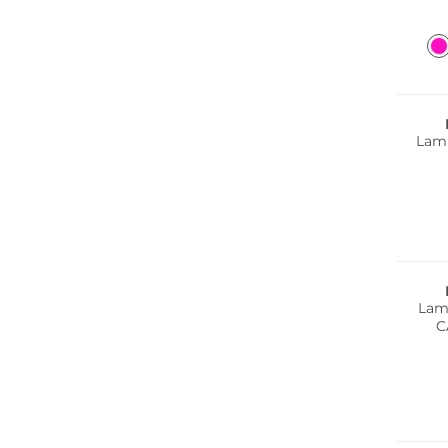
Lam
Lam
C