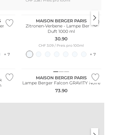
CHF 3.38 / Preis pro 100ml
Bestseller
S
MAISON BERGER PARIS
er Duft
Zitronen-Verbene - Lampe Berger
Duft 1000 ml
30.90
CHF 3.09 / Preis pro 100ml
+ 7
+ 7
MAISON BERGER PARIS
k
Lampe Berger Falcon GRAVITY Noire
m
73.90