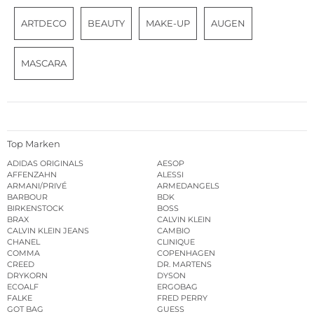
ARTDECO
BEAUTY
MAKE-UP
AUGEN
MASCARA
Top Marken
ADIDAS ORIGINALS
AESOP
AFFENZAHN
ALESSI
ARMANI/PRIVÉ
ARMEDANGELS
BARBOUR
BDK
BIRKENSTOCK
BOSS
BRAX
CALVIN KLEIN
CALVIN KLEIN JEANS
CAMBIO
CHANEL
CLINIQUE
COMMA
COPENHAGEN
CREED
DR. MARTENS
DRYKORN
DYSON
ECOALF
ERGOBAG
FALKE
FRED PERRY
GOT BAG
GUESS