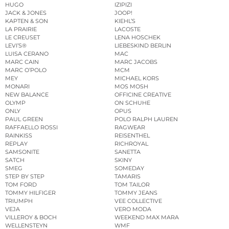
HUGO
IZIPIZI
JACK & JONES
JOOP!
KAPTEN & SON
KIEHL’S
LA PRAIRIE
LACOSTE
LE CREUSET
LENA HOSCHEK
LEVI’S®
LIEBESKIND BERLIN
LUISA CERANO
MAC
MARC CAIN
MARC JACOBS
MARC O’POLO
MCM
MEY
MICHAEL KORS
MONARI
MOS MOSH
NEW BALANCE
OFFICINE CREATIVE
OLYMP
ON SCHUHE
ONLY
OPUS
PAUL GREEN
POLO RALPH LAUREN
RAFFAELLO ROSSI
RAGWEAR
RAINKISS
REISENTHEL
REPLAY
RICHROYAL
SAMSONITE
SANETTA
SATCH
SKINY
SMEG
SOMEDAY
STEP BY STEP
TAMARIS
TOM FORD
TOM TAILOR
TOMMY HILFIGER
TOMMY JEANS
TRIUMPH
VEE COLLECTIVE
VEJA
VERO MODA
VILLEROY & BOCH
WEEKEND MAX MARA
WELLENSTEYN
WMF