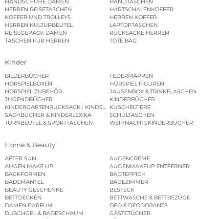
HANDSCHUHE DAMEN
HANDTASCHEN
HERREN REISETASCHEN
HARTSCHALENKOFFER
KOFFER UND TROLLEYS
HERREN KOFFER
HERREN KULTURBEUTEL
LAPTOPTASCHEN
REISEGEPÄCK DAMEN
RUCKSÄCKE HERREN
TASCHEN FÜR HERREN
TOTE BAG
Kinder
BILDERBÜCHER
FEDERMAPPEN
HÖRSPIELBOXEN
HÖRSPIEL FIGUREN
HÖRSPIEL ZUBEHÖR
JAUSENBOX & TRINKFLASCHEN
JUGENDBÜCHER
KINDERBÜCHER
KINDERGARTENRUCKSACK | KINDERGARTENBEUTEL
KUSCHELTIERE
SACHBÜCHER & KINDERLEXIKA
SCHULTASCHEN
TURNBEUTEL & SPORTTASCHEN
WEIHNACHTSKINDERBÜCHER
Home & Beauty
AFTER SUN
AUGENCREME
AUGEN MAKE UP
AUGENMAKEUP ENTFERNER
BACKFORMEN
BADTEPPICH
BADEMÄNTEL
BADEZIMMER
BEAUTY GESCHENKE
BESTECK
BETTDECKEN
BETTWÄSCHE & BETTBEZÜGE
DAMEN PARFUM
DEO & DEODORANTS
DUSCHGEL & BADESCHAUM
GÄSTETÜCHER