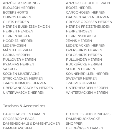
ANZÜGE & SMOKINGS
ANZUGSSCHUHE HERREN
BLOUSON HERREN
BOOTS HERREN
BOXERSHORTS
CARGOHOSEN HERREN
CHINOS HERREN
DAUNENJACKEN HERREN
GILETS HERREN
GROSSE GRÖSSEN HERREN
HERREN BUSINESSHEMDEN
HERREN FREIZEITHEMDEN
HERREN HEMDEN
HERRENHOSEN
HERRENJACKEN
HERRENSNEAKER
HOODIES HERREN
JEANS HERREN
LEDERHOSEN
LEDERJACKEN HERREN
MÄNTEL HERREN
OVERSHIRTS HERREN
PARKA HERREN
POLOSHIRTS HERREN
PULLOVER HERREN
PULLUNDER HERREN
PYJAMAS HERREN
RUCKSÄCKE HERREN
SAKKOS
SOCKEN HERREN
SOCKEN MULTIPACKS
SONNENBRILLEN HERREN
STRICKJACKEN HERREN
SWEATER HERREN
TRACHTENMODE HERREN
T-SHIRTS HERREN
ÜBERGANGSJACKEN HERREN
UNTERHEMDEN HERREN
UNTERWÄSCHE HERREN
WINTERJACKEN HERREN
Taschen & Accessoires
BAUCHTASCHEN DAMEN
CLUTCHES UND MINIBAGS
CROSSBODY BAGS
DAMENRUCKSÄCKE
DAMENSCHALS & DAMENTÜCHER
SHOPPER
DAMENTASCHEN
GELDBÖRSEN DAMEN