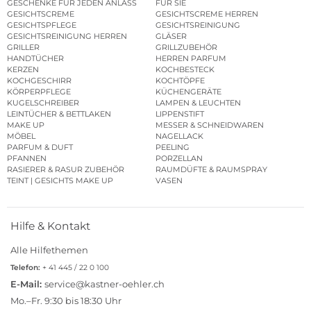
GESCHENKE FÜR JEDEN ANLASS
FÜR SIE
GESICHTSCREME
GESICHTSCREME HERREN
GESICHTSPFLEGE
GESICHTSREINIGUNG
GESICHTSREINIGUNG HERREN
GLÄSER
GRILLER
GRILLZUBEHÖR
HANDTÜCHER
HERREN PARFUM
KERZEN
KOCHBESTECK
KOCHGESCHIRR
KOCHTÖPFE
KÖRPERPFLEGE
KÜCHENGERÄTE
KUGELSCHREIBER
LAMPEN & LEUCHTEN
LEINTÜCHER & BETTLAKEN
LIPPENSTIFT
MAKE UP
MESSER & SCHNEIDWAREN
MÖBEL
NAGELLACK
PARFUM & DUFT
PEELING
PFANNEN
PORZELLAN
RASIERER & RASUR ZUBEHÖR
RAUMDÜFTE & RAUMSPRAY
TEINT | GESICHTS MAKE UP
VASEN
Hilfe & Kontakt
Alle Hilfethemen
Telefon:
+ 41 445 / 22 0 100
E-Mail:
service@kastner-oehler.ch
Mo.–Fr. 9:30 bis 18:30 Uhr