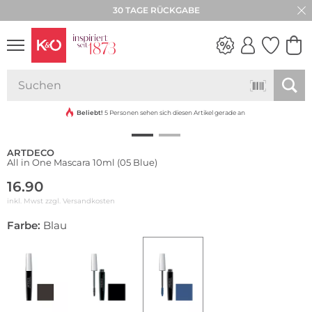
30 TAGE RÜCKGABE
Wasserfest
NEW IN
WEDDING
VIBES
Beliebt!
5 Personen sehen sich diesen Artikel gerade an
ARTDECO
All in One Mascara 10ml (05 Blue)
16.90
inkl. Mwst zzgl.
Versandkosten
Farbe:
Blau