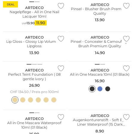
ARTDECO
DEAL
ARTDECO
Pinsel - Blusher Brush Premium
Nagelpflege - All in One Nail
Quality
Lacquer 10ml
13.90
11.90
13.90
UVP
ARTDECO
ARTDECO
Lip Gloss - Glossy Lip Volumizer
Pinsel - Concealer & Camouflage
Lipgloss
Brush Premium Quality
13.90
14.90
Wasserfest
ARTDECO
ARTDECO
Perfect Teint Foundation ( 08
All in One Mascara 10ml (01 Black)
gentle ivory )
16.90
26.90
CHF 134.50 / Preis pro 100ml
Wasserfest
Wasserfest
ARTDECO
ARTDECO
Augenkonturenstift - Soft Eye
All in One Mascara Waterproof
Liner Waterproof (15 Dark
10ml (01 Black)
Hazelnut)
8.90
16.90