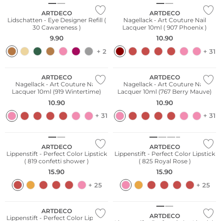
ARTDECO
ARTDECO
Lidschatten - Eye Designer Refill (
Nagellack - Art Couture Nail
30 Cawareness )
Lacquer 10ml ( 907 Phoenix )
9.90
10.90
+ 2
+ 31
ARTDECO
ARTDECO
Nagellack - Art Couture Nail
Nagellack - Art Couture Nail
Lacquer 10ml (919 Wintertime)
Lacquer 10ml (767 Berry Mauve)
10.90
10.90
+ 31
+ 31
ARTDECO
ARTDECO
Lippenstift - Perfect Color Lipstick
Lippenstift - Perfect Color Lipstick
( 819 confetti shower )
( 825 Royal Rose )
15.90
15.90
+ 25
+ 25
ARTDECO
ARTDECO
Lippenstift - Perfect Color Lipstick