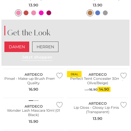
13.90
13.90
Get the Look
DAMEN
HERREN
Jetzt shoppen
ARTDECO
ARTDECO
DEAL
Pinsel - Make-up Brush Premium
Perfect Teint Concealer 30ml (7
Quality
Olive/Beige)
16.90
14.90
16.90
UVP
ARTDECO
ARTDECO
Lip Gloss - Glossy Lip Finish
Wonder Lash Mascara 10ml (01
(Transparent)
Black)
13.90
15.90