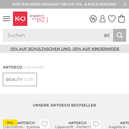
KOSTENLOSER VERSAND* AB CHF 129,- & RÜCKVERSAND
NEW IN
WEDDING
VIBES
-15% AUF SCHULTASCHEN UND -20% AUF KINDERMODE
ARTDECO
428 Artikel
BEAUTY
(428)
UNSERE ARTDECO BESTSELLER
ARTDECO
ARTDECO
ART
DEAL
Lidschatten - Eyeshadow (
Lippenstift - Perfect Color
Nagellack -