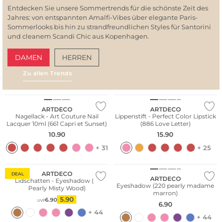
Entdecken Sie unsere Sommertrends für die schönste Zeit des
Jahres: von entspannten Amalfi-Vibes über elegante Paris-
Sommerlooks bis hin zu strandfreundlichen Styles für Santorini
und cleanem Scandi Chic aus Kopenhagen.
DAMEN
HERREN
Zu allen Trends
AMALFI VIBES
SAN
ARTDECO
ARTDECO
Nagellack - Art Couture Nail
Lippenstift - Perfect Color Lipstick
Lacquer 10ml (661 Capri et Sunset)
(886 Love Letter)
10.90
15.90
+ 31
+ 25
ARTDECO
DEAL
ARTDECO
Lidschatten - Eyeshadow (17
Eyeshadow (220 pearly madame
Pearly Misty Wood)
marron)
5.90
6.90
UVP
6.90
+ 44
+ 44