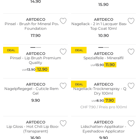
14.90
15.90
ARTDECO
ARTDECO
Pinsel - Brush for Mineral Powder
Nagellack - 2 in 1 Lacquer Base and
Foundation
Top Coat 10ml
17.90
10.90
DEAL
DEAL
ARTDECO
ARTDECO
Pinsel - Lip Brush Premium
Spezialfeile - Mineralfil
Quality
11.90
13.90
UVP
12.90
13.90
UVP
ARTDECO
ARTDECO
DEAL
Nagelpflegegel - Cuticle Remover
Nagellack-Trocknerspray - Quick
Gel
Dry 100ml
9.90
7.90
8.90
UVP
CHF 7.90 / Preis pro 100ml
ARTDECO
ARTDECO
Lip Gloss - Hot Chili Lip Booster
Lidschatten-Applikator -
(Transparent)
Eyeshadow Applicator
16.90
9.90