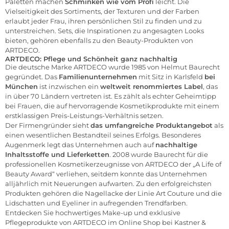
Paletten machen
Schminken wie vom Profi
leicht. Die
Vielseitigkeit des Sortiments, der Texturen und der Farben
erlaubt jeder Frau, ihren persönlichen Stil zu finden und zu
unterstreichen. Sets, die Inspirationen zu angesagten Looks
bieten, gehören ebenfalls zu den Beauty-Produkten von
ARTDECO.
ARTDECO: Pflege und Schönheit ganz nachhaltig
Die deutsche Marke ARTDECO wurde 1985 von Helmut Baurecht
gegründet. Das
Familienunternehmen
mit Sitz in Karlsfeld
bei
München
ist inzwischen ein
weltweit renommiertes Label
, das
in über 70 Ländern vertreten ist. Es zählt als echter Geheimtipp
bei Frauen, die auf hervorragende Kosmetikprodukte mit einem
erstklassigen Preis-Leistungs-Verhältnis setzen.
Der Firmengründer sieht
das umfangreiche Produktangebot
als
einen wesentlichen Bestandteil seines Erfolgs. Besonderes
Augenmerk legt das Unternehmen auch auf
nachhaltige
Inhaltsstoffe und Lieferketten
. 2008 wurde Baurecht für die
professionellen Kosmetikerzeugnisse von ARTDECO der „A Life of
Beauty Award“ verliehen, seitdem konnte das Unternehmen
alljährlich mit Neuerungen aufwarten. Zu den erfolgreichsten
Produkten gehören die
Nagellacke
der Linie Art Couture und die
Lidschatten
und
Eyeliner
in aufregenden Trendfarben.
Entdecken Sie hochwertiges
Make-up
und exklusive
Pflegeprodukte von ARTDECO im
Online Shop bei Kastner &