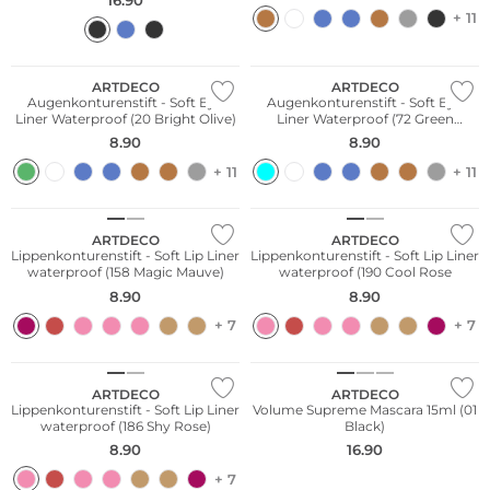
+ 11
Wasserfest
Wasserfest
ARTDECO
ARTDECO
Augenkonturenstift - Soft Eye
Augenkonturenstift - Soft Eye
Liner Waterproof (20 Bright Olive)
Liner Waterproof (72 Green
Turquoise)
8.90
8.90
+ 11
+ 11
Wasserfest
Wasserfest
ARTDECO
ARTDECO
Lippenkonturenstift - Soft Lip Liner
Lippenkonturenstift - Soft Lip Liner
waterproof (158 Magic Mauve)
waterproof (190 Cool Rose
8.90
8.90
+ 7
+ 7
Wasserfest
ARTDECO
ARTDECO
Lippenkonturenstift - Soft Lip Liner
Volume Supreme Mascara 15ml (01
waterproof (186 Shy Rose)
Black)
8.90
16.90
+ 7