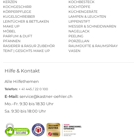
KERZEN
KOCHBESTECK
KOCHGESCHIRR
KOCHTÖPFE
KÖRPERPFLEGE
KÜCHENGERÄTE
KUGELSCHREIBER
LAMPEN & LEUCHTEN
LEINTÜCHER & BETTLAKEN
LIPPENSTIFT
MAKE UP
MESSER & SCHNEIDWAREN
MÖBEL
NAGELLACK
PARFUM & DUFT
PEELING
PFANNEN
PORZELLAN
RASIERER & RASUR ZUBEHÖR
RAUMDÜFTE & RAUMSPRAY
TEINT | GESICHTS MAKE UP
VASEN
Hilfe & Kontakt
Alle Hilfethemen
Telefon:
+ 41 445 / 22 0 100
E-Mail:
service@kastner-oehler.ch
Mo.–Fr. 9:30 bis 18:30 Uhr
Sa. 9:30 bis 18:00 Uhr