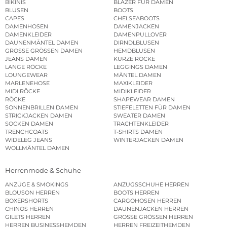
BIKINIS
BLAZER FÜR DAMEN
BLUSEN
BOOTS
CAPES
CHELSEABOOTS
DAMENHOSEN
DAMENJACKEN
DAMENKLEIDER
DAMENPULLOVER
DAUNENMÄNTEL DAMEN
DIRNDLBLUSEN
GROSSE GRÖSSEN DAMEN
HEMDBLUSEN
JEANS DAMEN
KURZE RÖCKE
LANGE RÖCKE
LEGGINGS DAMEN
LOUNGEWEAR
MÄNTEL DAMEN
MARLENEHOSE
MAXIKLEIDER
MIDI RÖCKE
MIDIKLEIDER
RÖCKE
SHAPEWEAR DAMEN
SONNENBRILLEN DAMEN
STIEFELETTEN FÜR DAMEN
STRICKJACKEN DAMEN
SWEATER DAMEN
SOCKEN DAMEN
TRACHTENKLEIDER
TRENCHCOATS
T-SHIRTS DAMEN
WIDELEG JEANS
WINTERJACKEN DAMEN
WOLLMÄNTEL DAMEN
Herrenmode & Schuhe
ANZÜGE & SMOKINGS
ANZUGSSCHUHE HERREN
BLOUSON HERREN
BOOTS HERREN
BOXERSHORTS
CARGOHOSEN HERREN
CHINOS HERREN
DAUNENJACKEN HERREN
GILETS HERREN
GROSSE GRÖSSEN HERREN
HERREN BUSINESSHEMDEN
HERREN FREIZEITHEMDEN