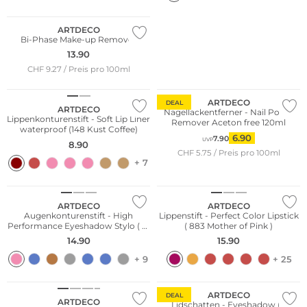
Wasserfest
ARTDECO
Bi-Phase Make-up Remover
13.90
CHF 9.27 / Preis pro 100ml
Wasserfest
ARTDECO
DEAL
ARTDECO
Nagellackentferner - Nail Polish
Lippenkonturenstift - Soft Lip Liner
Remover Aceton free 120ml
waterproof (148 Kust Coffee)
6.90
7.90
UVP
8.90
CHF 5.75 / Preis pro 100ml
+ 7
Wasserfest
ARTDECO
ARTDECO
Augenkonturenstift - High
Lippenstift - Perfect Color Lipstick
Performance Eyeshadow Stylo ( 41
( 883 Mother of Pink )
Delicate Flower )
14.90
15.90
+ 9
+ 25
ARTDECO
DEAL
ARTDECO
Lidschatten - Eyeshadow (11