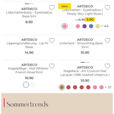
ARTDECO
DEAL
ARTDECO
Lidschatten - Eyeshadow ( 94
Lidschattenbasis - Eyeshadow
Pearly Very Light Rose )
Base 5ml
5.90
6.90
UVP
8.90
+ 44
ARTDECO
ARTDECO
Lippengrundierung - Lip Filler
Unterlack - Smoothing Base Coat
Base
10ml
14.90
10.90
ARTDECO
ARTDECO
Nagelpflege - Nail Whitener
Nagellack - Art Couture Nail
French Rosé 10ml
Lacquer ( 698 roasted chestnut )
10.90
10.90
+ 31
Sommertrends