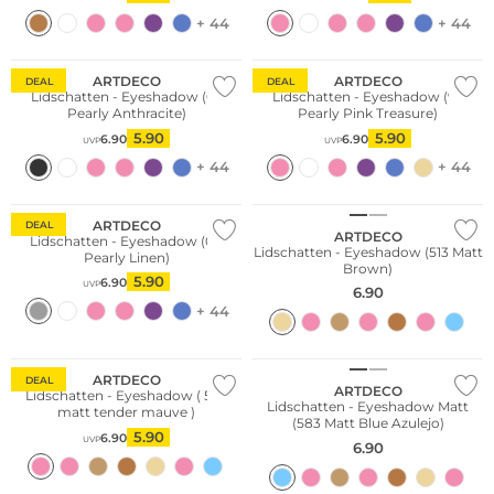
+ 44
+ 44
ARTDECO
ARTDECO
DEAL
DEAL
Lidschatten - Eyeshadow (02
Lidschatten - Eyeshadow (97
Pearly Anthracite)
Pearly Pink Treasure)
5.90
5.90
6.90
6.90
UVP
UVP
+ 44
+ 44
ARTDECO
DEAL
ARTDECO
Lidschatten - Eyeshadow (08
Lidschatten - Eyeshadow (513 Matt
Pearly Linen)
Brown)
5.90
6.90
UVP
6.90
+ 44
ARTDECO
DEAL
ARTDECO
Lidschatten - Eyeshadow ( 574
Lidschatten - Eyeshadow Matt
matt tender mauve )
(583 Matt Blue Azulejo)
5.90
6.90
UVP
6.90