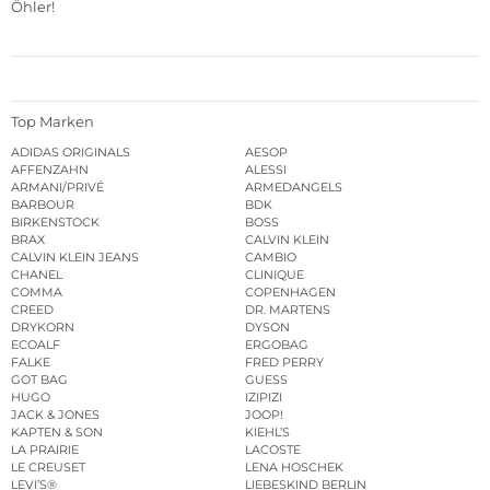
Öhler
!
Top Marken
ADIDAS ORIGINALS
AESOP
AFFENZAHN
ALESSI
ARMANI/PRIVÉ
ARMEDANGELS
BARBOUR
BDK
BIRKENSTOCK
BOSS
BRAX
CALVIN KLEIN
CALVIN KLEIN JEANS
CAMBIO
CHANEL
CLINIQUE
COMMA
COPENHAGEN
CREED
DR. MARTENS
DRYKORN
DYSON
ECOALF
ERGOBAG
FALKE
FRED PERRY
GOT BAG
GUESS
HUGO
IZIPIZI
JACK & JONES
JOOP!
KAPTEN & SON
KIEHL’S
LA PRAIRIE
LACOSTE
LE CREUSET
LENA HOSCHEK
LEVI’S®
LIEBESKIND BERLIN