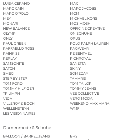
LUISA CERANO
MAC
MARC CAIN
MARC JACOBS
MARC O’POLO
MCM
MEY
MICHAEL KORS
MONARI
MOS MOSH
NEW BALANCE
OFFICINE CREATIVE
OLYMP
ON SCHUHE
ONLY
OPUS
PAUL GREEN
POLO RALPH LAUREN
RAFFAELLO ROSSI
RAGWEAR
RAINKISS
REISENTHEL
REPLAY
RICHROYAL
SAMSONITE
SANETTA
SATCH
SKINY
SMEG
SOMEDAY
STEP BY STEP
TAMARIS
TOM FORD
TOM TAILOR
TOMMY HILFIGER
TOMMY JEANS
TRIUMPH
VEE COLLECTIVE
VEJA
VERO MODA
VILLEROY & BOCH
WEEKEND MAX MARA
WELLENSTEYN
WMF
LES VISIONNAIRES
Damenmode & Schuhe
BALLOON / BARREL JEANS
BHS