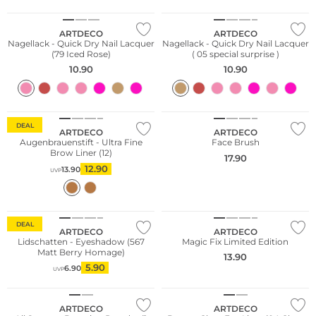
ARTDECO
ARTDECO
Nagellack - Quick Dry Nail Lacquer
Nagellack - Quick Dry Nail Lacquer
(79 Iced Rose)
( 05 special surprise )
10.90
10.90
Wasserfest
DEAL
ARTDECO
ARTDECO
Augenbrauenstift - Ultra Fine
Face Brush
Brow Liner (12)
17.90
12.90
13.90
UVP
Wasserfest
Limited Edition
DEAL
ARTDECO
ARTDECO
Lidschatten - Eyeshadow (567
Magic Fix Limited Edition
Matt Berry Homage)
13.90
5.90
6.90
UVP
Limited Edition
ARTDECO
ARTDECO