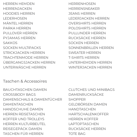
HERREN HEMDEN
HERRENHOSEN
HERRENJACKEN
HERRENSNEAKER
HOODIES HERREN
JEANS HERREN
LEDERHOSEN
LEDERJACKEN HERREN
MÄNTEL HERREN
OVERSHIRTS HERREN
PARKA HERREN
POLOSHIRTS HERREN
PULLOVER HERREN
PULLUNDER HERREN
PYJAMAS HERREN
RUCKSÄCKE HERREN
SAKKOS
SOCKEN HERREN
SOCKEN MULTIPACKS
SONNENBRILLEN HERREN
STRICKJACKEN HERREN
SWEATER HERREN
TRACHTENMODE HERREN
T-SHIRTS HERREN
ÜBERGANGSJACKEN HERREN
UNTERHEMDEN HERREN
UNTERWÄSCHE HERREN
WINTERJACKEN HERREN
Taschen & Accessoires
BAUCHTASCHEN DAMEN
CLUTCHES UND MINIBAGS
CROSSBODY BAGS
DAMENRUCKSÄCKE
DAMENSCHALS & DAMENTÜCHER
SHOPPER
DAMENTASCHEN
GELDBÖRSEN DAMEN
HANDSCHUHE DAMEN
HANDTASCHEN
HERREN REISETASCHEN
HARTSCHALENKOFFER
KOFFER UND TROLLEYS
HERREN KOFFER
HERREN KULTURBEUTEL
LAPTOPTASCHEN
REISEGEPÄCK DAMEN
RUCKSÄCKE HERREN
TASCHEN FÜR HERREN
TOTE BAG