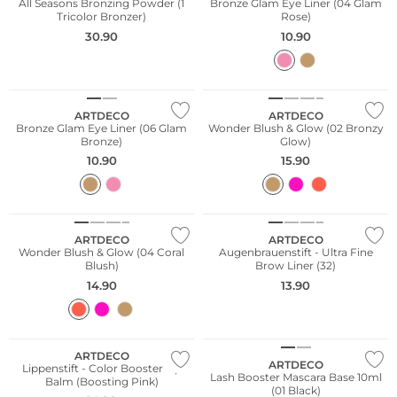
All Seasons Bronzing Powder (1
Bronze Glam Eye Liner (04 Glam
Tricolor Bronzer)
Rose)
30.90
10.90
ARTDECO
ARTDECO
Bronze Glam Eye Liner (06 Glam
Wonder Blush & Glow (02 Bronzy
Bronze)
Glow)
10.90
15.90
Wasserfest
ARTDECO
ARTDECO
Wonder Blush & Glow (04 Coral
Augenbrauenstift - Ultra Fine
Blush)
Brow Liner (32)
14.90
13.90
Bestseller
ARTDECO
ARTDECO
Lippenstift - Color Booster Lip
Lash Booster Mascara Base 10ml
Balm (Boosting Pink)
(01 Black)