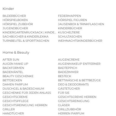
Kinder
BILDERBÜCHER
FEDERMAPPEN
HÖRSPIELBOXEN
HÖRSPIEL FIGUREN
HÖRSPIEL ZUBEHÖR
JAUSENBOX & TRINKFLASCHEN
JUGENDBÜCHER
KINDERBÜCHER
KINDERGARTENRUCKSACK | KINDERGARTENBEUTEL
KUSCHELTIERE
SACHBÜCHER & KINDERLEXIKA
SCHULTASCHEN
TURNBEUTEL & SPORTTASCHEN
WEIHNACHTSKINDERBÜCHER
Home & Beauty
AFTER SUN
AUGENCREME
AUGEN MAKE UP
AUGENMAKEUP ENTFERNER
BACKFORMEN
BADTEPPICH
BADEMÄNTEL
BADEZIMMER
BEAUTY GESCHENKE
BESTECK
BETTDECKEN
BETTWÄSCHE & BETTBEZÜGE
DAMEN PARFUM
DEO & DEODORANTS
DUSCHGEL & BADESCHAUM
GÄSTETÜCHER
GESCHENKE FÜR JEDEN ANLASS
FÜR SIE
GESICHTSCREME
GESICHTSCREME HERREN
GESICHTSPFLEGE
GESICHTSREINIGUNG
GESICHTSREINIGUNG HERREN
GLÄSER
GRILLER
GRILLZUBEHÖR
HANDTÜCHER
HERREN PARFUM