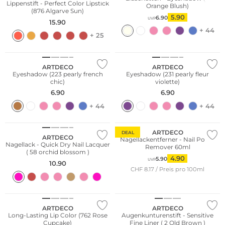
Lippenstift - Perfect Color Lipstick
Orange Blush)
(876 Algarve Sun)
5.90
6.90
UVP
15.90
+ 44
+ 25
ARTDECO
ARTDECO
Eyeshadow (223 pearly french
Eyeshadow (231 pearly fleur
chic)
violette)
6.90
6.90
+ 44
+ 44
ARTDECO
DEAL
ARTDECO
Nagellackentferner - Nail Polish
Nagellack - Quick Dry Nail Lacquer
Remover 60ml
( 58 orchid blossom )
4.90
5.90
UVP
10.90
CHF 8.17 / Preis pro 100ml
ARTDECO
ARTDECO
Long-Lasting Lip Color (762 Rose
Augenkunturenstift - Sensitive
Cupcake)
Fine Liner ( 2 Old Brown )