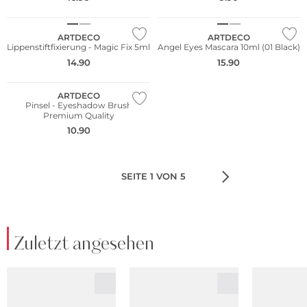
Wasserfest
ARTDECO
ARTDECO
Lippenstiftfixierung - Magic Fix 5ml
Angel Eyes Mascara 10ml (01 Black)
14.90
15.90
ARTDECO
Pinsel - Eyeshadow Brush
Premium Quality
10.90
SEITE 1 VON 5
Zuletzt angesehen