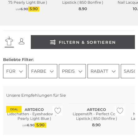
75 Pearly Light Blue )
Lipstick ( 850 Bonfire )
Nail Lacque
Winte
5.90
8.90
10
6.90
UVP
FILTERN & SORTIEREN
Beliebte Filter:
FÜR
FARBE
PREIS
RABATT
SAISO
Unsere Empfehlungen für Sie
ARTDECO
ARTDECO
DEAL
Lidschatten - Eyeshadow ( 75
Lippenstift - Perfect Color
Na
Pearly Light Blue )
Lipstick ( 850 Bonfire )
Lac
5.90
8.90
6.90
UVP