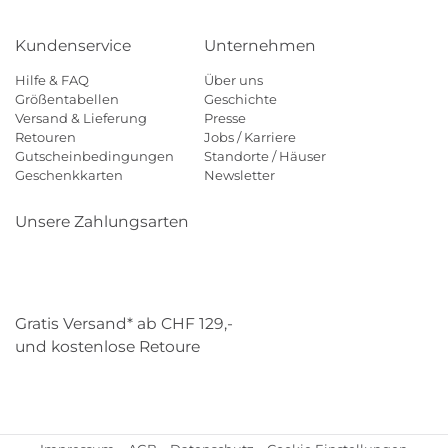
Kundenservice
Unternehmen
Hilfe & FAQ
Über uns
Größentabellen
Geschichte
Versand & Lieferung
Presse
Retouren
Jobs / Karriere
Gutscheinbedingungen
Standorte / Häuser
Geschenkkarten
Newsletter
Unsere Zahlungsarten
Klarna
Mastercard
Visa
Diners
Applepay
Paypal
Gratis Versand* ab CHF 129,-
und kostenlose Retoure
Schweizer Post
Gebrüder Weiss