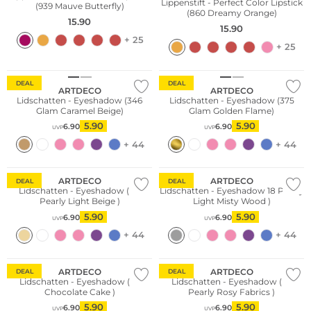
Lippenstift - Perfect Color Lipstick
(939 Mauve Butterfly)
(860 Dreamy Orange)
15.90
15.90
+ 25
+ 25
DEAL
DEAL
ARTDECO
ARTDECO
Lidschatten - Eyeshadow (346
Lidschatten - Eyeshadow (375
Glam Caramel Beige)
Glam Golden Flame)
5.90
5.90
6.90
6.90
UVP
UVP
+ 44
+ 44
ARTDECO
ARTDECO
DEAL
DEAL
Lidschatten - Eyeshadow ( 29
Lidschatten - Eyeshadow 18 Pearly
Pearly Light Beige )
Light Misty Wood )
5.90
5.90
6.90
6.90
UVP
UVP
+ 44
+ 44
ARTDECO
ARTDECO
DEAL
DEAL
Lidschatten - Eyeshadow ( 12
Lidschatten - Eyeshadow ( 31
Chocolate Cake )
Pearly Rosy Fabrics )
5.90
5.90
6.90
6.90
UVP
UVP