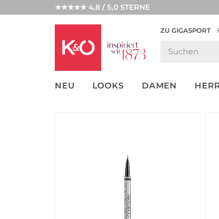
★★★★★ 4,8 / 5,0 STERNE
ZU GIGASPORT
GET THE
NEW IN
WEDDING
LOOK
VIBES
NEU
LOOKS
DAMEN
HER