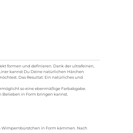
t formen und definieren. Dank der ultrafeinen,
m Liner kannst Du Deine natürlichen Härchen
öchtest. Das Resultat: Ein natürliches und
d ermöglicht so eine ebenmäßige Farbabgabe.
h Belieben in Form bringen kannst.
rten Wimpernbürstchen in Form kämmen. Nach