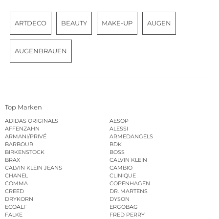
ARTDECO
BEAUTY
MAKE-UP
AUGEN
AUGENBRAUEN
Top Marken
ADIDAS ORIGINALS
AESOP
AFFENZAHN
ALESSI
ARMANI/PRIVÉ
ARMEDANGELS
BARBOUR
BDK
BIRKENSTOCK
BOSS
BRAX
CALVIN KLEIN
CALVIN KLEIN JEANS
CAMBIO
CHANEL
CLINIQUE
COMMA
COPENHAGEN
CREED
DR. MARTENS
DRYKORN
DYSON
ECOALF
ERGOBAG
FALKE
FRED PERRY