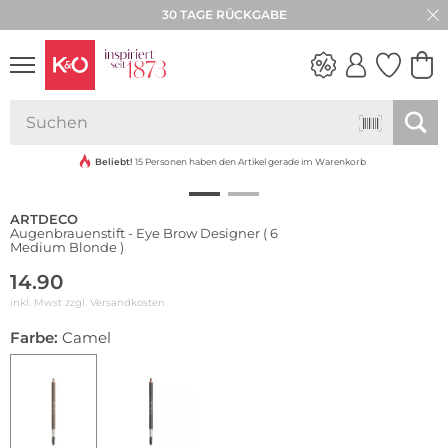
30 TAGE RÜCKGABE
NEW IN
WEDDING
VIBES
Beliebt!
15 Personen haben den Artikel gerade im Warenkorb
ARTDECO
Augenbrauenstift - Eye Brow Designer ( 6
Medium Blonde )
14.90
inkl. Mwst zzgl.
Versandkosten
Farbe:
Camel