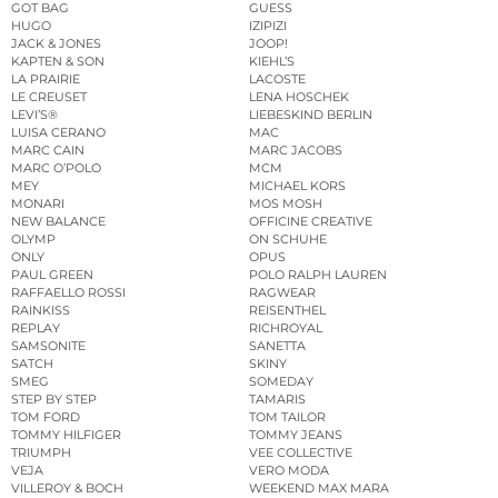
GOT BAG
GUESS
HUGO
IZIPIZI
JACK & JONES
JOOP!
KAPTEN & SON
KIEHL’S
LA PRAIRIE
LACOSTE
LE CREUSET
LENA HOSCHEK
LEVI’S®
LIEBESKIND BERLIN
LUISA CERANO
MAC
MARC CAIN
MARC JACOBS
MARC O’POLO
MCM
MEY
MICHAEL KORS
MONARI
MOS MOSH
NEW BALANCE
OFFICINE CREATIVE
OLYMP
ON SCHUHE
ONLY
OPUS
PAUL GREEN
POLO RALPH LAUREN
RAFFAELLO ROSSI
RAGWEAR
RAINKISS
REISENTHEL
REPLAY
RICHROYAL
SAMSONITE
SANETTA
SATCH
SKINY
SMEG
SOMEDAY
STEP BY STEP
TAMARIS
TOM FORD
TOM TAILOR
TOMMY HILFIGER
TOMMY JEANS
TRIUMPH
VEE COLLECTIVE
VEJA
VERO MODA
VILLEROY & BOCH
WEEKEND MAX MARA