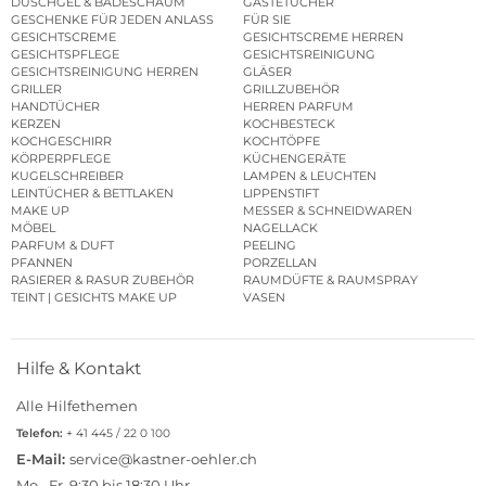
DUSCHGEL & BADESCHAUM
GÄSTETÜCHER
GESCHENKE FÜR JEDEN ANLASS
FÜR SIE
GESICHTSCREME
GESICHTSCREME HERREN
GESICHTSPFLEGE
GESICHTSREINIGUNG
GESICHTSREINIGUNG HERREN
GLÄSER
GRILLER
GRILLZUBEHÖR
HANDTÜCHER
HERREN PARFUM
KERZEN
KOCHBESTECK
KOCHGESCHIRR
KOCHTÖPFE
KÖRPERPFLEGE
KÜCHENGERÄTE
KUGELSCHREIBER
LAMPEN & LEUCHTEN
LEINTÜCHER & BETTLAKEN
LIPPENSTIFT
MAKE UP
MESSER & SCHNEIDWAREN
MÖBEL
NAGELLACK
PARFUM & DUFT
PEELING
PFANNEN
PORZELLAN
RASIERER & RASUR ZUBEHÖR
RAUMDÜFTE & RAUMSPRAY
TEINT | GESICHTS MAKE UP
VASEN
Hilfe & Kontakt
Alle Hilfethemen
Telefon:
+ 41 445 / 22 0 100
E-Mail:
service@kastner-oehler.ch
Mo.–Fr. 9:30 bis 18:30 Uhr