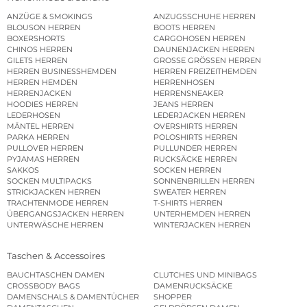
ANZÜGE & SMOKINGS
ANZUGSSCHUHE HERREN
BLOUSON HERREN
BOOTS HERREN
BOXERSHORTS
CARGOHOSEN HERREN
CHINOS HERREN
DAUNENJACKEN HERREN
GILETS HERREN
GROSSE GRÖSSEN HERREN
HERREN BUSINESSHEMDEN
HERREN FREIZEITHEMDEN
HERREN HEMDEN
HERRENHOSEN
HERRENJACKEN
HERRENSNEAKER
HOODIES HERREN
JEANS HERREN
LEDERHOSEN
LEDERJACKEN HERREN
MÄNTEL HERREN
OVERSHIRTS HERREN
PARKA HERREN
POLOSHIRTS HERREN
PULLOVER HERREN
PULLUNDER HERREN
PYJAMAS HERREN
RUCKSÄCKE HERREN
SAKKOS
SOCKEN HERREN
SOCKEN MULTIPACKS
SONNENBRILLEN HERREN
STRICKJACKEN HERREN
SWEATER HERREN
TRACHTENMODE HERREN
T-SHIRTS HERREN
ÜBERGANGSJACKEN HERREN
UNTERHEMDEN HERREN
UNTERWÄSCHE HERREN
WINTERJACKEN HERREN
Taschen & Accessoires
BAUCHTASCHEN DAMEN
CLUTCHES UND MINIBAGS
CROSSBODY BAGS
DAMENRUCKSÄCKE
DAMENSCHALS & DAMENTÜCHER
SHOPPER