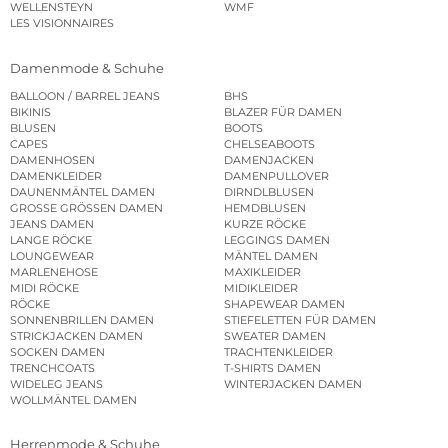
WELLENSTEYN
WMF
LES VISIONNAIRES
Damenmode & Schuhe
BALLOON / BARREL JEANS
BHS
BIKINIS
BLAZER FÜR DAMEN
BLUSEN
BOOTS
CAPES
CHELSEABOOTS
DAMENHOSEN
DAMENJACKEN
DAMENKLEIDER
DAMENPULLOVER
DAUNENMÄNTEL DAMEN
DIRNDLBLUSEN
GROSSE GRÖSSEN DAMEN
HEMDBLUSEN
JEANS DAMEN
KURZE RÖCKE
LANGE RÖCKE
LEGGINGS DAMEN
LOUNGEWEAR
MÄNTEL DAMEN
MARLENEHOSE
MAXIKLEIDER
MIDI RÖCKE
MIDIKLEIDER
RÖCKE
SHAPEWEAR DAMEN
SONNENBRILLEN DAMEN
STIEFELETTEN FÜR DAMEN
STRICKJACKEN DAMEN
SWEATER DAMEN
SOCKEN DAMEN
TRACHTENKLEIDER
TRENCHCOATS
T-SHIRTS DAMEN
WIDELEG JEANS
WINTERJACKEN DAMEN
WOLLMÄNTEL DAMEN
Herrenmode & Schuhe