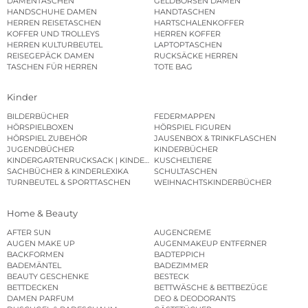
DAMENTASCHEN
GELDBÖRSEN DAMEN
HANDSCHUHE DAMEN
HANDTASCHEN
HERREN REISETASCHEN
HARTSCHALENKOFFER
KOFFER UND TROLLEYS
HERREN KOFFER
HERREN KULTURBEUTEL
LAPTOPTASCHEN
REISEGEPÄCK DAMEN
RUCKSÄCKE HERREN
TASCHEN FÜR HERREN
TOTE BAG
Kinder
BILDERBÜCHER
FEDERMAPPEN
HÖRSPIELBOXEN
HÖRSPIEL FIGUREN
HÖRSPIEL ZUBEHÖR
JAUSENBOX & TRINKFLASCHEN
JUGENDBÜCHER
KINDERBÜCHER
KINDERGARTENRUCKSACK | KINDERGARTENBEUTEL
KUSCHELTIERE
SACHBÜCHER & KINDERLEXIKA
SCHULTASCHEN
TURNBEUTEL & SPORTTASCHEN
WEIHNACHTSKINDERBÜCHER
Home & Beauty
AFTER SUN
AUGENCREME
AUGEN MAKE UP
AUGENMAKEUP ENTFERNER
BACKFORMEN
BADTEPPICH
BADEMÄNTEL
BADEZIMMER
BEAUTY GESCHENKE
BESTECK
BETTDECKEN
BETTWÄSCHE & BETTBEZÜGE
DAMEN PARFUM
DEO & DEODORANTS