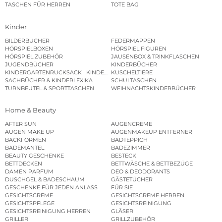
TASCHEN FÜR HERREN
TOTE BAG
Kinder
BILDERBÜCHER
FEDERMAPPEN
HÖRSPIELBOXEN
HÖRSPIEL FIGUREN
HÖRSPIEL ZUBEHÖR
JAUSENBOX & TRINKFLASCHEN
JUGENDBÜCHER
KINDERBÜCHER
KINDERGARTENRUCKSACK | KINDERGARTENBEUTEL
KUSCHELTIERE
SACHBÜCHER & KINDERLEXIKA
SCHULTASCHEN
TURNBEUTEL & SPORTTASCHEN
WEIHNACHTSKINDERBÜCHER
Home & Beauty
AFTER SUN
AUGENCREME
AUGEN MAKE UP
AUGENMAKEUP ENTFERNER
BACKFORMEN
BADTEPPICH
BADEMÄNTEL
BADEZIMMER
BEAUTY GESCHENKE
BESTECK
BETTDECKEN
BETTWÄSCHE & BETTBEZÜGE
DAMEN PARFUM
DEO & DEODORANTS
DUSCHGEL & BADESCHAUM
GÄSTETÜCHER
GESCHENKE FÜR JEDEN ANLASS
FÜR SIE
GESICHTSCREME
GESICHTSCREME HERREN
GESICHTSPFLEGE
GESICHTSREINIGUNG
GESICHTSREINIGUNG HERREN
GLÄSER
GRILLER
GRILLZUBEHÖR