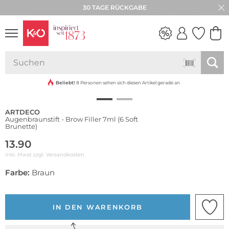
30 TAGE RÜCKGABE
NEW IN
WEDDING
VIBES
Beliebt!
8 Personen sehen sich diesen Artikel gerade an
ARTDECO
Augenbraunstift - Brow Filler 7ml (6 Soft
Brunette)
13.90
inkl. Mwst zzgl.
Versandkosten
Farbe:
Braun
IN DEN WARENKORB