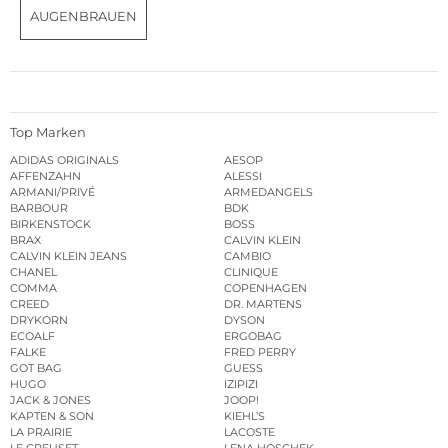
AUGENBRAUEN
Top Marken
ADIDAS ORIGINALS
AESOP
AFFENZAHN
ALESSI
ARMANI/PRIVÉ
ARMEDANGELS
BARBOUR
BDK
BIRKENSTOCK
BOSS
BRAX
CALVIN KLEIN
CALVIN KLEIN JEANS
CAMBIO
CHANEL
CLINIQUE
COMMA
COPENHAGEN
CREED
DR. MARTENS
DRYKORN
DYSON
ECOALF
ERGOBAG
FALKE
FRED PERRY
GOT BAG
GUESS
HUGO
IZIPIZI
JACK & JONES
JOOP!
KAPTEN & SON
KIEHL’S
LA PRAIRIE
LACOSTE
LE CREUSET
LENA HOSCHEK