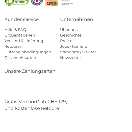
Kundenservice
Unternehmen
Hilfe & FAQ
Über uns
Größentabellen
Geschichte
Versand & Lieferung
Presse
Retouren
Jobs / Karriere
Gutscheinbedingungen
Standorte / Häuser
Geschenkkarten
Newsletter
Unsere Zahlungsarten
Klarna
Mastercard
Visa
Diners
Applepay
Paypal
Gratis Versand* ab CHF 129,-
und kostenlose Retoure
Schweizer Post
Gebrüder Weiss