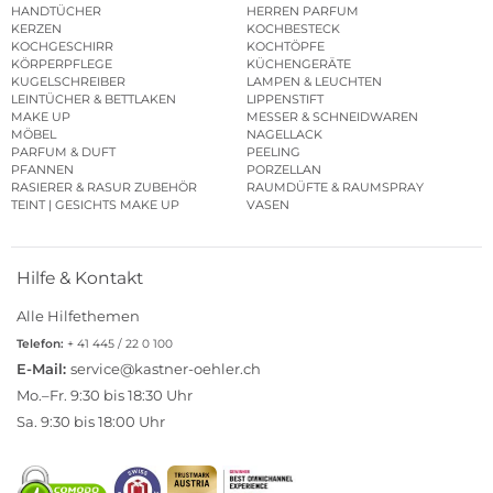
HANDTÜCHER
HERREN PARFUM
KERZEN
KOCHBESTECK
KOCHGESCHIRR
KOCHTÖPFE
KÖRPERPFLEGE
KÜCHENGERÄTE
KUGELSCHREIBER
LAMPEN & LEUCHTEN
LEINTÜCHER & BETTLAKEN
LIPPENSTIFT
MAKE UP
MESSER & SCHNEIDWAREN
MÖBEL
NAGELLACK
PARFUM & DUFT
PEELING
PFANNEN
PORZELLAN
RASIERER & RASUR ZUBEHÖR
RAUMDÜFTE & RAUMSPRAY
TEINT | GESICHTS MAKE UP
VASEN
Hilfe & Kontakt
Alle Hilfethemen
Telefon:
+ 41 445 / 22 0 100
E-Mail:
service@kastner-oehler.ch
Mo.–Fr. 9:30 bis 18:30 Uhr
Sa. 9:30 bis 18:00 Uhr