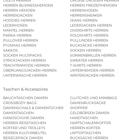
GILETS HERREN
GROSSE GRÖSSEN HERREN
HERREN BUSINESSHEMDEN
HERREN FREIZEITHEMDEN
HERREN HEMDEN
HERRENHOSEN
HERRENJACKEN
HERRENSNEAKER
HOODIES HERREN
JEANS HERREN
LEDERHOSEN
LEDERJACKEN HERREN
MÄNTEL HERREN
OVERSHIRTS HERREN
PARKA HERREN
POLOSHIRTS HERREN
PULLOVER HERREN
PULLUNDER HERREN
PYJAMAS HERREN
RUCKSÄCKE HERREN
SAKKOS
SOCKEN HERREN
SOCKEN MULTIPACKS
SONNENBRILLEN HERREN
STRICKJACKEN HERREN
SWEATER HERREN
TRACHTENMODE HERREN
T-SHIRTS HERREN
ÜBERGANGSJACKEN HERREN
UNTERHEMDEN HERREN
UNTERWÄSCHE HERREN
WINTERJACKEN HERREN
Taschen & Accessoires
BAUCHTASCHEN DAMEN
CLUTCHES UND MINIBAGS
CROSSBODY BAGS
DAMENRUCKSÄCKE
DAMENSCHALS & DAMENTÜCHER
SHOPPER
DAMENTASCHEN
GELDBÖRSEN DAMEN
HANDSCHUHE DAMEN
HANDTASCHEN
HERREN REISETASCHEN
HARTSCHALENKOFFER
KOFFER UND TROLLEYS
HERREN KOFFER
HERREN KULTURBEUTEL
LAPTOPTASCHEN
REISEGEPÄCK DAMEN
RUCKSÄCKE HERREN