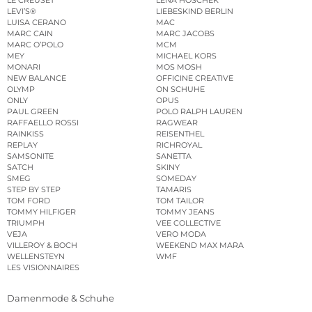
LEVI’S®
LIEBESKIND BERLIN
LUISA CERANO
MAC
MARC CAIN
MARC JACOBS
MARC O’POLO
MCM
MEY
MICHAEL KORS
MONARI
MOS MOSH
NEW BALANCE
OFFICINE CREATIVE
OLYMP
ON SCHUHE
ONLY
OPUS
PAUL GREEN
POLO RALPH LAUREN
RAFFAELLO ROSSI
RAGWEAR
RAINKISS
REISENTHEL
REPLAY
RICHROYAL
SAMSONITE
SANETTA
SATCH
SKINY
SMEG
SOMEDAY
STEP BY STEP
TAMARIS
TOM FORD
TOM TAILOR
TOMMY HILFIGER
TOMMY JEANS
TRIUMPH
VEE COLLECTIVE
VEJA
VERO MODA
VILLEROY & BOCH
WEEKEND MAX MARA
WELLENSTEYN
WMF
LES VISIONNAIRES
Damenmode & Schuhe