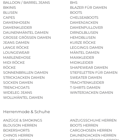
BALLOON / BARREL JEANS
BHS
BIKINIS
BLAZER FÜR DAMEN
BLUSEN
BOOTS
CAPES
CHELSEABOOTS
DAMENHOSEN
DAMENJACKEN
DAMENKLEIDER
DAMENPULLOVER
DAUNENMÄNTEL DAMEN
DIRNDLBLUSEN
GROSSE GRÖSSEN DAMEN
HEMDBLUSEN
JEANS DAMEN
KURZE RÖCKE
LANGE RÖCKE
LEGGINGS DAMEN
LOUNGEWEAR
MÄNTEL DAMEN
MARLENEHOSE
MAXIKLEIDER
MIDI RÖCKE
MIDIKLEIDER
RÖCKE
SHAPEWEAR DAMEN
SONNENBRILLEN DAMEN
STIEFELETTEN FÜR DAMEN
STRICKJACKEN DAMEN
SWEATER DAMEN
SOCKEN DAMEN
TRACHTENKLEIDER
TRENCHCOATS
T-SHIRTS DAMEN
WIDELEG JEANS
WINTERJACKEN DAMEN
WOLLMÄNTEL DAMEN
Herrenmode & Schuhe
ANZÜGE & SMOKINGS
ANZUGSSCHUHE HERREN
BLOUSON HERREN
BOOTS HERREN
BOXERSHORTS
CARGOHOSEN HERREN
CHINOS HERREN
DAUNENJACKEN HERREN