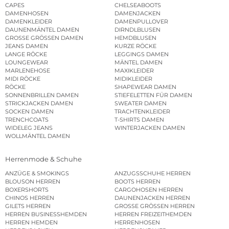
CAPES
CHELSEABOOTS
DAMENHOSEN
DAMENJACKEN
DAMENKLEIDER
DAMENPULLOVER
DAUNENMÄNTEL DAMEN
DIRNDLBLUSEN
GROSSE GRÖSSEN DAMEN
HEMDBLUSEN
JEANS DAMEN
KURZE RÖCKE
LANGE RÖCKE
LEGGINGS DAMEN
LOUNGEWEAR
MÄNTEL DAMEN
MARLENEHOSE
MAXIKLEIDER
MIDI RÖCKE
MIDIKLEIDER
RÖCKE
SHAPEWEAR DAMEN
SONNENBRILLEN DAMEN
STIEFELETTEN FÜR DAMEN
STRICKJACKEN DAMEN
SWEATER DAMEN
SOCKEN DAMEN
TRACHTENKLEIDER
TRENCHCOATS
T-SHIRTS DAMEN
WIDELEG JEANS
WINTERJACKEN DAMEN
WOLLMÄNTEL DAMEN
Herrenmode & Schuhe
ANZÜGE & SMOKINGS
ANZUGSSCHUHE HERREN
BLOUSON HERREN
BOOTS HERREN
BOXERSHORTS
CARGOHOSEN HERREN
CHINOS HERREN
DAUNENJACKEN HERREN
GILETS HERREN
GROSSE GRÖSSEN HERREN
HERREN BUSINESSHEMDEN
HERREN FREIZEITHEMDEN
HERREN HEMDEN
HERRENHOSEN