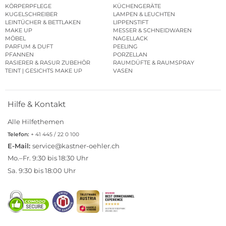
KÖRPERPFLEGE
KÜCHENGERÄTE
KUGELSCHREIBER
LAMPEN & LEUCHTEN
LEINTÜCHER & BETTLAKEN
LIPPENSTIFT
MAKE UP
MESSER & SCHNEIDWAREN
MÖBEL
NAGELLACK
PARFUM & DUFT
PEELING
PFANNEN
PORZELLAN
RASIERER & RASUR ZUBEHÖR
RAUMDÜFTE & RAUMSPRAY
TEINT | GESICHTS MAKE UP
VASEN
Hilfe & Kontakt
Alle Hilfethemen
Telefon:
+ 41 445 / 22 0 100
E-Mail:
service@kastner-oehler.ch
Mo.–Fr. 9:30 bis 18:30 Uhr
Sa. 9:30 bis 18:00 Uhr