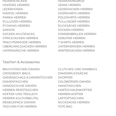
HERRENJACKEN
HERRENSNEAKER
HOODIES HERREN
JEANS HERREN
LEDERHOSEN
LEDERJACKEN HERREN
MÄNTEL HERREN
OVERSHIRTS HERREN
PARKA HERREN
POLOSHIRTS HERREN
PULLOVER HERREN
PULLUNDER HERREN
PYJAMAS HERREN
RUCKSÄCKE HERREN
SAKKOS
SOCKEN HERREN
SOCKEN MULTIPACKS
SONNENBRILLEN HERREN
STRICKJACKEN HERREN
SWEATER HERREN
TRACHTENMODE HERREN
T-SHIRTS HERREN
ÜBERGANGSJACKEN HERREN
UNTERHEMDEN HERREN
UNTERWÄSCHE HERREN
WINTERJACKEN HERREN
Taschen & Accessoires
BAUCHTASCHEN DAMEN
CLUTCHES UND MINIBAGS
CROSSBODY BAGS
DAMENRUCKSÄCKE
DAMENSCHALS & DAMENTÜCHER
SHOPPER
DAMENTASCHEN
GELDBÖRSEN DAMEN
HANDSCHUHE DAMEN
HANDTASCHEN
HERREN REISETASCHEN
HARTSCHALENKOFFER
KOFFER UND TROLLEYS
HERREN KOFFER
HERREN KULTURBEUTEL
LAPTOPTASCHEN
REISEGEPÄCK DAMEN
RUCKSÄCKE HERREN
TASCHEN FÜR HERREN
TOTE BAG