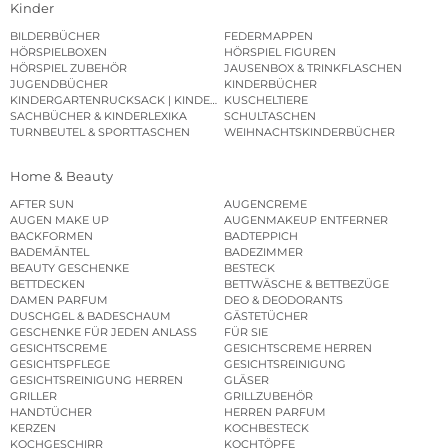
Kinder
BILDERBÜCHER
FEDERMAPPEN
HÖRSPIELBOXEN
HÖRSPIEL FIGUREN
HÖRSPIEL ZUBEHÖR
JAUSENBOX & TRINKFLASCHEN
JUGENDBÜCHER
KINDERBÜCHER
KINDERGARTENRUCKSACK | KINDERGARTENBEUTEL
KUSCHELTIERE
SACHBÜCHER & KINDERLEXIKA
SCHULTASCHEN
TURNBEUTEL & SPORTTASCHEN
WEIHNACHTSKINDERBÜCHER
Home & Beauty
AFTER SUN
AUGENCREME
AUGEN MAKE UP
AUGENMAKEUP ENTFERNER
BACKFORMEN
BADTEPPICH
BADEMÄNTEL
BADEZIMMER
BEAUTY GESCHENKE
BESTECK
BETTDECKEN
BETTWÄSCHE & BETTBEZÜGE
DAMEN PARFUM
DEO & DEODORANTS
DUSCHGEL & BADESCHAUM
GÄSTETÜCHER
GESCHENKE FÜR JEDEN ANLASS
FÜR SIE
GESICHTSCREME
GESICHTSCREME HERREN
GESICHTSPFLEGE
GESICHTSREINIGUNG
GESICHTSREINIGUNG HERREN
GLÄSER
GRILLER
GRILLZUBEHÖR
HANDTÜCHER
HERREN PARFUM
KERZEN
KOCHBESTECK
KOCHGESCHIRR
KOCHTÖPFE