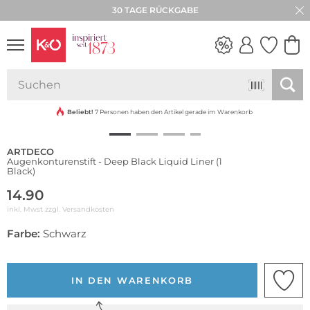
30 TAGE RÜCKGABE
NEW IN
WEDDING
VIBES
Beliebt!
7 Personen haben den Artikel gerade im Warenkorb
ARTDECO
Augenkonturenstift - Deep Black Liquid Liner (1
Black)
14.90
inkl. Mwst zzgl.
Versandkosten
Farbe:
Schwarz
IN DEN WARENKORB