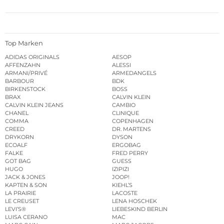
Top Marken
ADIDAS ORIGINALS
AESOP
AFFENZAHN
ALESSI
ARMANI/PRIVÉ
ARMEDANGELS
BARBOUR
BDK
BIRKENSTOCK
BOSS
BRAX
CALVIN KLEIN
CALVIN KLEIN JEANS
CAMBIO
CHANEL
CLINIQUE
COMMA
COPENHAGEN
CREED
DR. MARTENS
DRYKORN
DYSON
ECOALF
ERGOBAG
FALKE
FRED PERRY
GOT BAG
GUESS
HUGO
IZIPIZI
JACK & JONES
JOOP!
KAPTEN & SON
KIEHL’S
LA PRAIRIE
LACOSTE
LE CREUSET
LENA HOSCHEK
LEVI’S®
LIEBESKIND BERLIN
LUISA CERANO
MAC