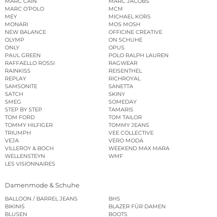
MARC CAIN
MARC JACOBS
MARC O’POLO
MCM
MEY
MICHAEL KORS
MONARI
MOS MOSH
NEW BALANCE
OFFICINE CREATIVE
OLYMP
ON SCHUHE
ONLY
OPUS
PAUL GREEN
POLO RALPH LAUREN
RAFFAELLO ROSSI
RAGWEAR
RAINKISS
REISENTHEL
REPLAY
RICHROYAL
SAMSONITE
SANETTA
SATCH
SKINY
SMEG
SOMEDAY
STEP BY STEP
TAMARIS
TOM FORD
TOM TAILOR
TOMMY HILFIGER
TOMMY JEANS
TRIUMPH
VEE COLLECTIVE
VEJA
VERO MODA
VILLEROY & BOCH
WEEKEND MAX MARA
WELLENSTEYN
WMF
LES VISIONNAIRES
Damenmode & Schuhe
BALLOON / BARREL JEANS
BHS
BIKINIS
BLAZER FÜR DAMEN
BLUSEN
BOOTS