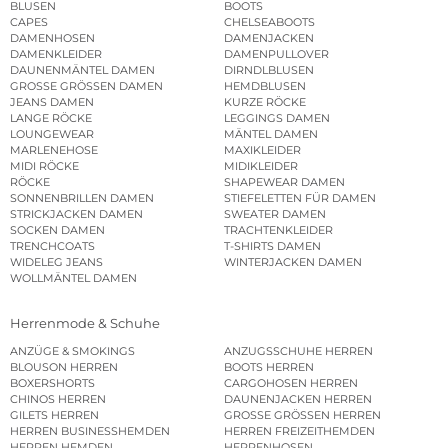
BLUSEN
BOOTS
CAPES
CHELSEABOOTS
DAMENHOSEN
DAMENJACKEN
DAMENKLEIDER
DAMENPULLOVER
DAUNENMÄNTEL DAMEN
DIRNDLBLUSEN
GROSSE GRÖSSEN DAMEN
HEMDBLUSEN
JEANS DAMEN
KURZE RÖCKE
LANGE RÖCKE
LEGGINGS DAMEN
LOUNGEWEAR
MÄNTEL DAMEN
MARLENEHOSE
MAXIKLEIDER
MIDI RÖCKE
MIDIKLEIDER
RÖCKE
SHAPEWEAR DAMEN
SONNENBRILLEN DAMEN
STIEFELETTEN FÜR DAMEN
STRICKJACKEN DAMEN
SWEATER DAMEN
SOCKEN DAMEN
TRACHTENKLEIDER
TRENCHCOATS
T-SHIRTS DAMEN
WIDELEG JEANS
WINTERJACKEN DAMEN
WOLLMÄNTEL DAMEN
Herrenmode & Schuhe
ANZÜGE & SMOKINGS
ANZUGSSCHUHE HERREN
BLOUSON HERREN
BOOTS HERREN
BOXERSHORTS
CARGOHOSEN HERREN
CHINOS HERREN
DAUNENJACKEN HERREN
GILETS HERREN
GROSSE GRÖSSEN HERREN
HERREN BUSINESSHEMDEN
HERREN FREIZEITHEMDEN
HERREN HEMDEN
HERRENHOSEN