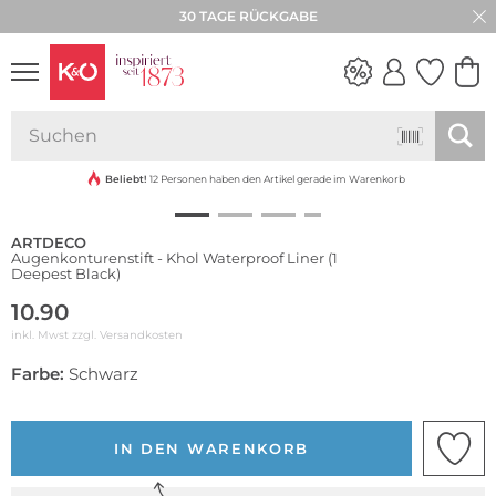
30 TAGE RÜCKGABE
Wasserfest
NEW IN
WEDDING
VIBES
Beliebt!
12 Personen haben den Artikel gerade im Warenkorb
ARTDECO
Augenkonturenstift - Khol Waterproof Liner (1
Deepest Black)
10.90
inkl. Mwst zzgl.
Versandkosten
Farbe:
Schwarz
IN DEN WARENKORB