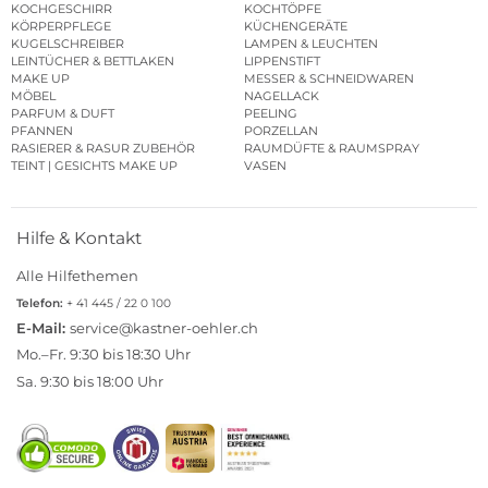
KOCHGESCHIRR
KOCHTÖPFE
KÖRPERPFLEGE
KÜCHENGERÄTE
KUGELSCHREIBER
LAMPEN & LEUCHTEN
LEINTÜCHER & BETTLAKEN
LIPPENSTIFT
MAKE UP
MESSER & SCHNEIDWAREN
MÖBEL
NAGELLACK
PARFUM & DUFT
PEELING
PFANNEN
PORZELLAN
RASIERER & RASUR ZUBEHÖR
RAUMDÜFTE & RAUMSPRAY
TEINT | GESICHTS MAKE UP
VASEN
Hilfe & Kontakt
Alle Hilfethemen
Telefon:
+ 41 445 / 22 0 100
E-Mail:
service@kastner-oehler.ch
Mo.–Fr. 9:30 bis 18:30 Uhr
Sa. 9:30 bis 18:00 Uhr