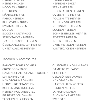
HERRENJACKEN
HERRENSNEAKER
HOODIES HERREN
JEANS HERREN
LEDERHOSEN
LEDERJACKEN HERREN
MÄNTEL HERREN
OVERSHIRTS HERREN
PARKA HERREN
POLOSHIRTS HERREN
PULLOVER HERREN
PULLUNDER HERREN
PYJAMAS HERREN
RUCKSÄCKE HERREN
SAKKOS
SOCKEN HERREN
SOCKEN MULTIPACKS
SONNENBRILLEN HERREN
STRICKJACKEN HERREN
SWEATER HERREN
TRACHTENMODE HERREN
T-SHIRTS HERREN
ÜBERGANGSJACKEN HERREN
UNTERHEMDEN HERREN
UNTERWÄSCHE HERREN
WINTERJACKEN HERREN
Taschen & Accessoires
BAUCHTASCHEN DAMEN
CLUTCHES UND MINIBAGS
CROSSBODY BAGS
DAMENRUCKSÄCKE
DAMENSCHALS & DAMENTÜCHER
SHOPPER
DAMENTASCHEN
GELDBÖRSEN DAMEN
HANDSCHUHE DAMEN
HANDTASCHEN
HERREN REISETASCHEN
HARTSCHALENKOFFER
KOFFER UND TROLLEYS
HERREN KOFFER
HERREN KULTURBEUTEL
LAPTOPTASCHEN
REISEGEPÄCK DAMEN
RUCKSÄCKE HERREN
TASCHEN FÜR HERREN
TOTE BAG