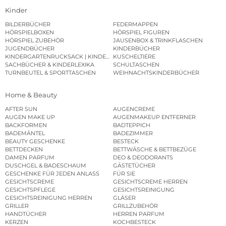
Kinder
BILDERBÜCHER
FEDERMAPPEN
HÖRSPIELBOXEN
HÖRSPIEL FIGUREN
HÖRSPIEL ZUBEHÖR
JAUSENBOX & TRINKFLASCHEN
JUGENDBÜCHER
KINDERBÜCHER
KINDERGARTENRUCKSACK | KINDERGARTENBEUTEL
KUSCHELTIERE
SACHBÜCHER & KINDERLEXIKA
SCHULTASCHEN
TURNBEUTEL & SPORTTASCHEN
WEIHNACHTSKINDERBÜCHER
Home & Beauty
AFTER SUN
AUGENCREME
AUGEN MAKE UP
AUGENMAKEUP ENTFERNER
BACKFORMEN
BADTEPPICH
BADEMÄNTEL
BADEZIMMER
BEAUTY GESCHENKE
BESTECK
BETTDECKEN
BETTWÄSCHE & BETTBEZÜGE
DAMEN PARFUM
DEO & DEODORANTS
DUSCHGEL & BADESCHAUM
GÄSTETÜCHER
GESCHENKE FÜR JEDEN ANLASS
FÜR SIE
GESICHTSCREME
GESICHTSCREME HERREN
GESICHTSPFLEGE
GESICHTSREINIGUNG
GESICHTSREINIGUNG HERREN
GLÄSER
GRILLER
GRILLZUBEHÖR
HANDTÜCHER
HERREN PARFUM
KERZEN
KOCHBESTECK