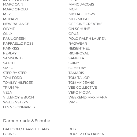
MARC CAIN
MARC JACOBS
MARC O’POLO
MCM
MEY
MICHAEL KORS
MONARI
MOS MOSH
NEW BALANCE
OFFICINE CREATIVE
OLYMP
ON SCHUHE
ONLY
OPUS
PAUL GREEN
POLO RALPH LAUREN
RAFFAELLO ROSSI
RAGWEAR
RAINKISS
REISENTHEL
REPLAY
RICHROYAL
SAMSONITE
SANETTA
SATCH
SKINY
SMEG
SOMEDAY
STEP BY STEP
TAMARIS
TOM FORD
TOM TAILOR
TOMMY HILFIGER
TOMMY JEANS
TRIUMPH
VEE COLLECTIVE
VEJA
VERO MODA
VILLEROY & BOCH
WEEKEND MAX MARA
WELLENSTEYN
WMF
LES VISIONNAIRES
Damenmode & Schuhe
BALLOON / BARREL JEANS
BHS
BIKINIS
BLAZER FÜR DAMEN