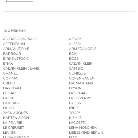
Top Marken
ADIDAS ORIGINALS
AESOP
AFFENZAHN
ALESSI
ARMANI/PRIVÉ
ARMEDANGELS
BARBOUR
BDK
BIRKENSTOCK
BOSS
BRAX
CALVIN KLEIN
CALVIN KLEIN JEANS
CAMBIO
CHANEL
CLINIQUE
COMMA
COPENHAGEN
CREED
DR. MARTENS
DRYKORN
DYSON
ECOALF
ERGOBAG
FALKE
FRED PERRY
GOT BAG
GUESS
HUGO
IZIPIZI
JACK & JONES
JOOP!
KAPTEN & SON
KIEHL’S
LA PRAIRIE
LACOSTE
LE CREUSET
LENA HOSCHEK
LEVI’S®
LIEBESKIND BERLIN
LUISA CERANO
MAC