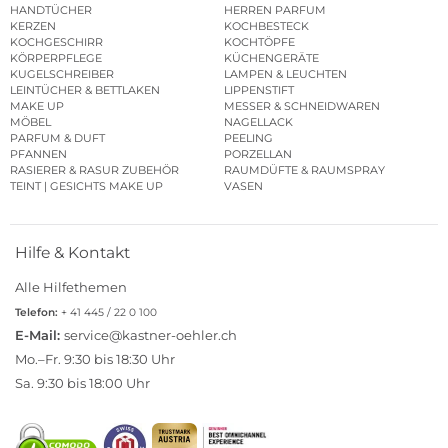
HANDTÜCHER
HERREN PARFUM
KERZEN
KOCHBESTECK
KOCHGESCHIRR
KOCHTÖPFE
KÖRPERPFLEGE
KÜCHENGERÄTE
KUGELSCHREIBER
LAMPEN & LEUCHTEN
LEINTÜCHER & BETTLAKEN
LIPPENSTIFT
MAKE UP
MESSER & SCHNEIDWAREN
MÖBEL
NAGELLACK
PARFUM & DUFT
PEELING
PFANNEN
PORZELLAN
RASIERER & RASUR ZUBEHÖR
RAUMDÜFTE & RAUMSPRAY
TEINT | GESICHTS MAKE UP
VASEN
Hilfe & Kontakt
Alle Hilfethemen
Telefon:
+ 41 445 / 22 0 100
E-Mail:
service@kastner-oehler.ch
Mo.–Fr. 9:30 bis 18:30 Uhr
Sa. 9:30 bis 18:00 Uhr