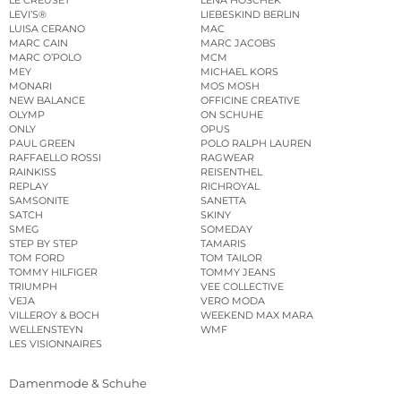
LEVI’S®
LIEBESKIND BERLIN
LUISA CERANO
MAC
MARC CAIN
MARC JACOBS
MARC O’POLO
MCM
MEY
MICHAEL KORS
MONARI
MOS MOSH
NEW BALANCE
OFFICINE CREATIVE
OLYMP
ON SCHUHE
ONLY
OPUS
PAUL GREEN
POLO RALPH LAUREN
RAFFAELLO ROSSI
RAGWEAR
RAINKISS
REISENTHEL
REPLAY
RICHROYAL
SAMSONITE
SANETTA
SATCH
SKINY
SMEG
SOMEDAY
STEP BY STEP
TAMARIS
TOM FORD
TOM TAILOR
TOMMY HILFIGER
TOMMY JEANS
TRIUMPH
VEE COLLECTIVE
VEJA
VERO MODA
VILLEROY & BOCH
WEEKEND MAX MARA
WELLENSTEYN
WMF
LES VISIONNAIRES
Damenmode & Schuhe