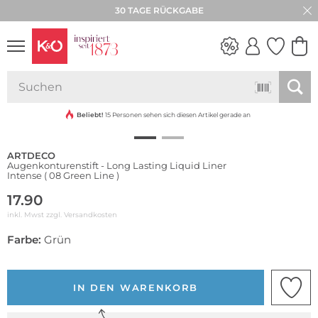
30 TAGE RÜCKGABE
NEW IN
WEDDING
VIBES
Beliebt!
15 Personen sehen sich diesen Artikel gerade an
ARTDECO
Augenkonturenstift - Long Lasting Liquid Liner
Intense ( 08 Green Line )
17.90
inkl. Mwst zzgl.
Versandkosten
Farbe:
Grün
IN DEN WARENKORB