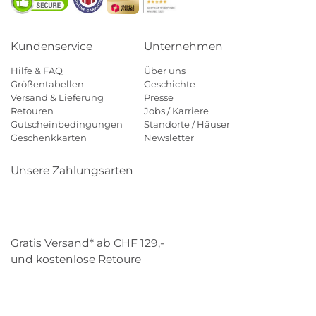
Kundenservice
Unternehmen
Hilfe & FAQ
Über uns
Größentabellen
Geschichte
Versand & Lieferung
Presse
Retouren
Jobs / Karriere
Gutscheinbedingungen
Standorte / Häuser
Geschenkkarten
Newsletter
Unsere Zahlungsarten
Klarna
Mastercard
Visa
Diners
Applepay
Paypal
Gratis Versand* ab CHF 129,-
und kostenlose Retoure
Schweizer Post
Gebrüder Weiss