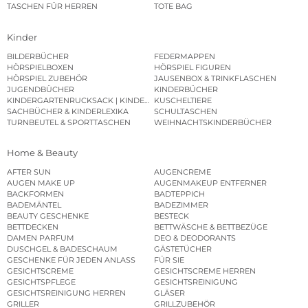
TASCHEN FÜR HERREN
TOTE BAG
Kinder
BILDERBÜCHER
FEDERMAPPEN
HÖRSPIELBOXEN
HÖRSPIEL FIGUREN
HÖRSPIEL ZUBEHÖR
JAUSENBOX & TRINKFLASCHEN
JUGENDBÜCHER
KINDERBÜCHER
KINDERGARTENRUCKSACK | KINDERGARTENBEUTEL
KUSCHELTIERE
SACHBÜCHER & KINDERLEXIKA
SCHULTASCHEN
TURNBEUTEL & SPORTTASCHEN
WEIHNACHTSKINDERBÜCHER
Home & Beauty
AFTER SUN
AUGENCREME
AUGEN MAKE UP
AUGENMAKEUP ENTFERNER
BACKFORMEN
BADTEPPICH
BADEMÄNTEL
BADEZIMMER
BEAUTY GESCHENKE
BESTECK
BETTDECKEN
BETTWÄSCHE & BETTBEZÜGE
DAMEN PARFUM
DEO & DEODORANTS
DUSCHGEL & BADESCHAUM
GÄSTETÜCHER
GESCHENKE FÜR JEDEN ANLASS
FÜR SIE
GESICHTSCREME
GESICHTSCREME HERREN
GESICHTSPFLEGE
GESICHTSREINIGUNG
GESICHTSREINIGUNG HERREN
GLÄSER
GRILLER
GRILLZUBEHÖR