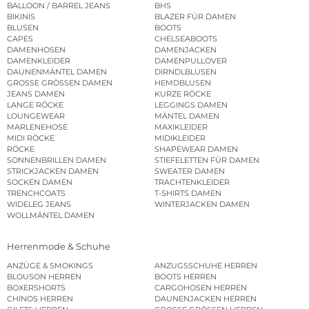
BALLOON / BARREL JEANS
BHS
BIKINIS
BLAZER FÜR DAMEN
BLUSEN
BOOTS
CAPES
CHELSEABOOTS
DAMENHOSEN
DAMENJACKEN
DAMENKLEIDER
DAMENPULLOVER
DAUNENMÄNTEL DAMEN
DIRNDLBLUSEN
GROSSE GRÖSSEN DAMEN
HEMDBLUSEN
JEANS DAMEN
KURZE RÖCKE
LANGE RÖCKE
LEGGINGS DAMEN
LOUNGEWEAR
MÄNTEL DAMEN
MARLENEHOSE
MAXIKLEIDER
MIDI RÖCKE
MIDIKLEIDER
RÖCKE
SHAPEWEAR DAMEN
SONNENBRILLEN DAMEN
STIEFELETTEN FÜR DAMEN
STRICKJACKEN DAMEN
SWEATER DAMEN
SOCKEN DAMEN
TRACHTENKLEIDER
TRENCHCOATS
T-SHIRTS DAMEN
WIDELEG JEANS
WINTERJACKEN DAMEN
WOLLMÄNTEL DAMEN
Herrenmode & Schuhe
ANZÜGE & SMOKINGS
ANZUGSSCHUHE HERREN
BLOUSON HERREN
BOOTS HERREN
BOXERSHORTS
CARGOHOSEN HERREN
CHINOS HERREN
DAUNENJACKEN HERREN