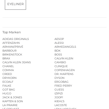
EYELINER
Top Marken
ADIDAS ORIGINALS
AESOP
AFFENZAHN
ALESSI
ARMANI/PRIVÉ
ARMEDANGELS
BARBOUR
BDK
BIRKENSTOCK
BOSS
BRAX
CALVIN KLEIN
CALVIN KLEIN JEANS
CAMBIO
CHANEL
CLINIQUE
COMMA
COPENHAGEN
CREED
DR. MARTENS
DRYKORN
DYSON
ECOALF
ERGOBAG
FALKE
FRED PERRY
GOT BAG
GUESS
HUGO
IZIPIZI
JACK & JONES
JOOP!
KAPTEN & SON
KIEHL’S
LA PRAIRIE
LACOSTE
LE CREUSET
LENA HOSCHEK