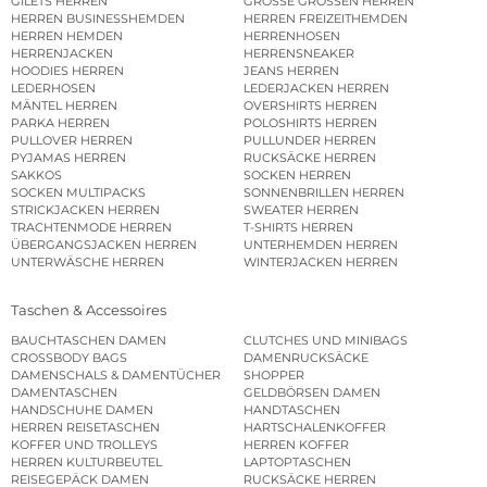
GILETS HERREN
GROSSE GRÖSSEN HERREN
HERREN BUSINESSHEMDEN
HERREN FREIZEITHEMDEN
HERREN HEMDEN
HERRENHOSEN
HERRENJACKEN
HERRENSNEAKER
HOODIES HERREN
JEANS HERREN
LEDERHOSEN
LEDERJACKEN HERREN
MÄNTEL HERREN
OVERSHIRTS HERREN
PARKA HERREN
POLOSHIRTS HERREN
PULLOVER HERREN
PULLUNDER HERREN
PYJAMAS HERREN
RUCKSÄCKE HERREN
SAKKOS
SOCKEN HERREN
SOCKEN MULTIPACKS
SONNENBRILLEN HERREN
STRICKJACKEN HERREN
SWEATER HERREN
TRACHTENMODE HERREN
T-SHIRTS HERREN
ÜBERGANGSJACKEN HERREN
UNTERHEMDEN HERREN
UNTERWÄSCHE HERREN
WINTERJACKEN HERREN
Taschen & Accessoires
BAUCHTASCHEN DAMEN
CLUTCHES UND MINIBAGS
CROSSBODY BAGS
DAMENRUCKSÄCKE
DAMENSCHALS & DAMENTÜCHER
SHOPPER
DAMENTASCHEN
GELDBÖRSEN DAMEN
HANDSCHUHE DAMEN
HANDTASCHEN
HERREN REISETASCHEN
HARTSCHALENKOFFER
KOFFER UND TROLLEYS
HERREN KOFFER
HERREN KULTURBEUTEL
LAPTOPTASCHEN
REISEGEPÄCK DAMEN
RUCKSÄCKE HERREN