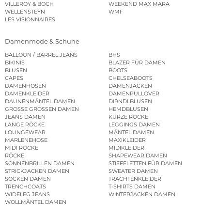
VILLEROY & BOCH
WEEKEND MAX MARA
WELLENSTEYN
WMF
LES VISIONNAIRES
Damenmode & Schuhe
BALLOON / BARREL JEANS
BHS
BIKINIS
BLAZER FÜR DAMEN
BLUSEN
BOOTS
CAPES
CHELSEABOOTS
DAMENHOSEN
DAMENJACKEN
DAMENKLEIDER
DAMENPULLOVER
DAUNENMÄNTEL DAMEN
DIRNDLBLUSEN
GROSSE GRÖSSEN DAMEN
HEMDBLUSEN
JEANS DAMEN
KURZE RÖCKE
LANGE RÖCKE
LEGGINGS DAMEN
LOUNGEWEAR
MÄNTEL DAMEN
MARLENEHOSE
MAXIKLEIDER
MIDI RÖCKE
MIDIKLEIDER
RÖCKE
SHAPEWEAR DAMEN
SONNENBRILLEN DAMEN
STIEFELETTEN FÜR DAMEN
STRICKJACKEN DAMEN
SWEATER DAMEN
SOCKEN DAMEN
TRACHTENKLEIDER
TRENCHCOATS
T-SHIRTS DAMEN
WIDELEG JEANS
WINTERJACKEN DAMEN
WOLLMÄNTEL DAMEN