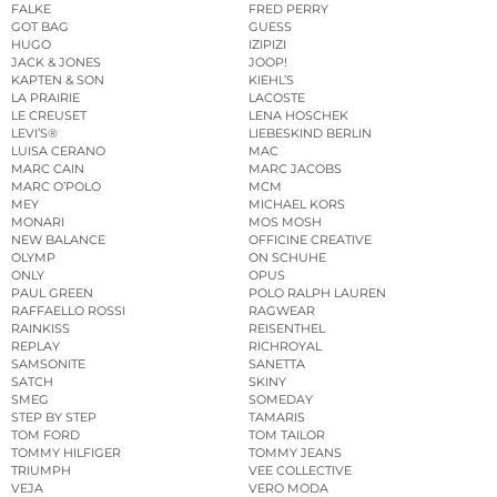
FALKE
FRED PERRY
GOT BAG
GUESS
HUGO
IZIPIZI
JACK & JONES
JOOP!
KAPTEN & SON
KIEHL’S
LA PRAIRIE
LACOSTE
LE CREUSET
LENA HOSCHEK
LEVI’S®
LIEBESKIND BERLIN
LUISA CERANO
MAC
MARC CAIN
MARC JACOBS
MARC O’POLO
MCM
MEY
MICHAEL KORS
MONARI
MOS MOSH
NEW BALANCE
OFFICINE CREATIVE
OLYMP
ON SCHUHE
ONLY
OPUS
PAUL GREEN
POLO RALPH LAUREN
RAFFAELLO ROSSI
RAGWEAR
RAINKISS
REISENTHEL
REPLAY
RICHROYAL
SAMSONITE
SANETTA
SATCH
SKINY
SMEG
SOMEDAY
STEP BY STEP
TAMARIS
TOM FORD
TOM TAILOR
TOMMY HILFIGER
TOMMY JEANS
TRIUMPH
VEE COLLECTIVE
VEJA
VERO MODA