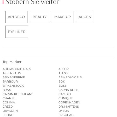
Stöbern Sie weiter
ARTDECO
BEAUTY
MAKE-UP
AUGEN
EYELINER
Top Marken
ADIDAS ORIGINALS
AESOP
AFFENZAHN
ALESSI
ARMANI/PRIVÉ
ARMEDANGELS
BARBOUR
BDK
BIRKENSTOCK
BOSS
BRAX
CALVIN KLEIN
CALVIN KLEIN JEANS
CAMBIO
CHANEL
CLINIQUE
COMMA
COPENHAGEN
CREED
DR. MARTENS
DRYKORN
DYSON
ECOALF
ERGOBAG