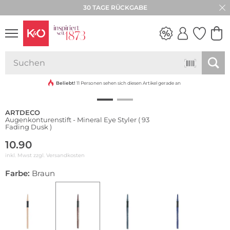
30 TAGE RÜCKGABE
NEW IN
WEDDING
VIBES
Beliebt!
11 Personen sehen sich diesen Artikel gerade an
ARTDECO
Augenkonturenstift - Mineral Eye Styler ( 93
Fading Dusk )
10.90
inkl. Mwst zzgl.
Versandkosten
Farbe:
Braun