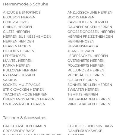
Herrenmode & Schuhe
ANZÜGE & SMOKINGS
ANZUGSSCHUHE HERREN
BLOUSON HERREN
BOOTS HERREN
BOXERSHORTS
CARGOHOSEN HERREN
CHINOS HERREN
DAUNENJACKEN HERREN
GILETS HERREN
GROSSE GRÖSSEN HERREN
HERREN BUSINESSHEMDEN
HERREN FREIZEITHEMDEN
HERREN HEMDEN
HERRENHOSEN
HERRENJACKEN
HERRENSNEAKER
HOODIES HERREN
JEANS HERREN
LEDERHOSEN
LEDERJACKEN HERREN
MÄNTEL HERREN
OVERSHIRTS HERREN
PARKA HERREN
POLOSHIRTS HERREN
PULLOVER HERREN
PULLUNDER HERREN
PYJAMAS HERREN
RUCKSÄCKE HERREN
SAKKOS
SOCKEN HERREN
SOCKEN MULTIPACKS
SONNENBRILLEN HERREN
STRICKJACKEN HERREN
SWEATER HERREN
TRACHTENMODE HERREN
T-SHIRTS HERREN
ÜBERGANGSJACKEN HERREN
UNTERHEMDEN HERREN
UNTERWÄSCHE HERREN
WINTERJACKEN HERREN
Taschen & Accessoires
BAUCHTASCHEN DAMEN
CLUTCHES UND MINIBAGS
CROSSBODY BAGS
DAMENRUCKSÄCKE