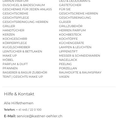
DAMEN PARFUM
DEO & DEODORANTS
DUSCHGEL & BADESCHAUM
GÄSTETÜCHER
GESCHENKE FÜR JEDEN ANLASS
FÜR SIE
GESICHTSCREME
GESICHTSCREME HERREN
GESICHTSPFLEGE
GESICHTSREINIGUNG
GESICHTSREINIGUNG HERREN
GLÄSER
GRILLER
GRILLZUBEHÖR
HANDTÜCHER
HERREN PARFUM
KERZEN
KOCHBESTECK
KOCHGESCHIRR
KOCHTÖPFE
KÖRPERPFLEGE
KÜCHENGERÄTE
KUGELSCHREIBER
LAMPEN & LEUCHTEN
LEINTÜCHER & BETTLAKEN
LIPPENSTIFT
MAKE UP
MESSER & SCHNEIDWAREN
MÖBEL
NAGELLACK
PARFUM & DUFT
PEELING
PFANNEN
PORZELLAN
RASIERER & RASUR ZUBEHÖR
RAUMDÜFTE & RAUMSPRAY
TEINT | GESICHTS MAKE UP
VASEN
Hilfe & Kontakt
Alle Hilfethemen
Telefon:
+ 41 445 / 22 0 100
E-Mail:
service@kastner-oehler.ch