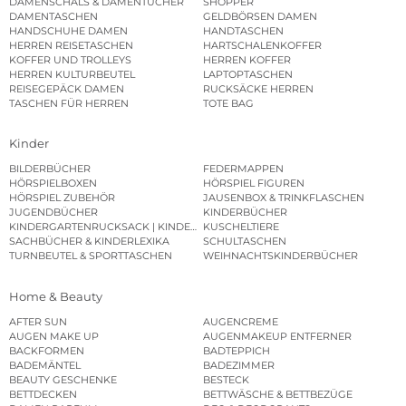
DAMENSCHALS & DAMENTÜCHER
SHOPPER
DAMENTASCHEN
GELDBÖRSEN DAMEN
HANDSCHUHE DAMEN
HANDTASCHEN
HERREN REISETASCHEN
HARTSCHALENKOFFER
KOFFER UND TROLLEYS
HERREN KOFFER
HERREN KULTURBEUTEL
LAPTOPTASCHEN
REISEGEPÄCK DAMEN
RUCKSÄCKE HERREN
TASCHEN FÜR HERREN
TOTE BAG
Kinder
BILDERBÜCHER
FEDERMAPPEN
HÖRSPIELBOXEN
HÖRSPIEL FIGUREN
HÖRSPIEL ZUBEHÖR
JAUSENBOX & TRINKFLASCHEN
JUGENDBÜCHER
KINDERBÜCHER
KINDERGARTENRUCKSACK | KINDERGARTENBEUTEL
KUSCHELTIERE
SACHBÜCHER & KINDERLEXIKA
SCHULTASCHEN
TURNBEUTEL & SPORTTASCHEN
WEIHNACHTSKINDERBÜCHER
Home & Beauty
AFTER SUN
AUGENCREME
AUGEN MAKE UP
AUGENMAKEUP ENTFERNER
BACKFORMEN
BADTEPPICH
BADEMÄNTEL
BADEZIMMER
BEAUTY GESCHENKE
BESTECK
BETTDECKEN
BETTWÄSCHE & BETTBEZÜGE