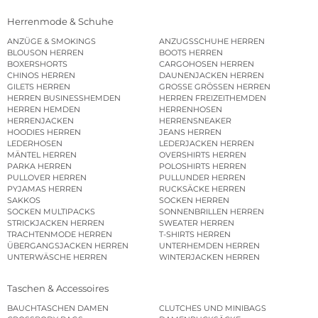
Herrenmode & Schuhe
ANZÜGE & SMOKINGS
ANZUGSSCHUHE HERREN
BLOUSON HERREN
BOOTS HERREN
BOXERSHORTS
CARGOHOSEN HERREN
CHINOS HERREN
DAUNENJACKEN HERREN
GILETS HERREN
GROSSE GRÖSSEN HERREN
HERREN BUSINESSHEMDEN
HERREN FREIZEITHEMDEN
HERREN HEMDEN
HERRENHOSEN
HERRENJACKEN
HERRENSNEAKER
HOODIES HERREN
JEANS HERREN
LEDERHOSEN
LEDERJACKEN HERREN
MÄNTEL HERREN
OVERSHIRTS HERREN
PARKA HERREN
POLOSHIRTS HERREN
PULLOVER HERREN
PULLUNDER HERREN
PYJAMAS HERREN
RUCKSÄCKE HERREN
SAKKOS
SOCKEN HERREN
SOCKEN MULTIPACKS
SONNENBRILLEN HERREN
STRICKJACKEN HERREN
SWEATER HERREN
TRACHTENMODE HERREN
T-SHIRTS HERREN
ÜBERGANGSJACKEN HERREN
UNTERHEMDEN HERREN
UNTERWÄSCHE HERREN
WINTERJACKEN HERREN
Taschen & Accessoires
BAUCHTASCHEN DAMEN
CLUTCHES UND MINIBAGS