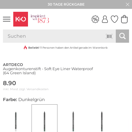
30 TAGE RÜCKGABE
Wasserfest
NEW IN
WEDDING
VIBES
Beliebt!
11 Personen haben den Artikel gerade im Warenkorb
ARTDECO
Augenkonturenstift - Soft Eye Liner Waterproof
(64 Green Island)
8.90
inkl. Mwst zzgl.
Versandkosten
Farbe:
Dunkelgrün