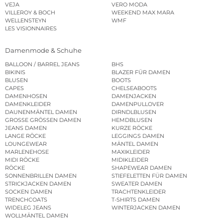
VEJA
VERO MODA
VILLEROY & BOCH
WEEKEND MAX MARA
WELLENSTEYN
WMF
LES VISIONNAIRES
Damenmode & Schuhe
BALLOON / BARREL JEANS
BHS
BIKINIS
BLAZER FÜR DAMEN
BLUSEN
BOOTS
CAPES
CHELSEABOOTS
DAMENHOSEN
DAMENJACKEN
DAMENKLEIDER
DAMENPULLOVER
DAUNENMÄNTEL DAMEN
DIRNDLBLUSEN
GROSSE GRÖSSEN DAMEN
HEMDBLUSEN
JEANS DAMEN
KURZE RÖCKE
LANGE RÖCKE
LEGGINGS DAMEN
LOUNGEWEAR
MÄNTEL DAMEN
MARLENEHOSE
MAXIKLEIDER
MIDI RÖCKE
MIDIKLEIDER
RÖCKE
SHAPEWEAR DAMEN
SONNENBRILLEN DAMEN
STIEFELETTEN FÜR DAMEN
STRICKJACKEN DAMEN
SWEATER DAMEN
SOCKEN DAMEN
TRACHTENKLEIDER
TRENCHCOATS
T-SHIRTS DAMEN
WIDELEG JEANS
WINTERJACKEN DAMEN
WOLLMÄNTEL DAMEN