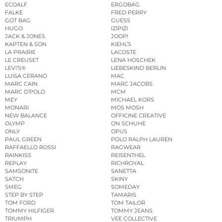
ECOALF
ERGOBAG
FALKE
FRED PERRY
GOT BAG
GUESS
HUGO
IZIPIZI
JACK & JONES
JOOP!
KAPTEN & SON
KIEHL’S
LA PRAIRIE
LACOSTE
LE CREUSET
LENA HOSCHEK
LEVI’S®
LIEBESKIND BERLIN
LUISA CERANO
MAC
MARC CAIN
MARC JACOBS
MARC O’POLO
MCM
MEY
MICHAEL KORS
MONARI
MOS MOSH
NEW BALANCE
OFFICINE CREATIVE
OLYMP
ON SCHUHE
ONLY
OPUS
PAUL GREEN
POLO RALPH LAUREN
RAFFAELLO ROSSI
RAGWEAR
RAINKISS
REISENTHEL
REPLAY
RICHROYAL
SAMSONITE
SANETTA
SATCH
SKINY
SMEG
SOMEDAY
STEP BY STEP
TAMARIS
TOM FORD
TOM TAILOR
TOMMY HILFIGER
TOMMY JEANS
TRIUMPH
VEE COLLECTIVE