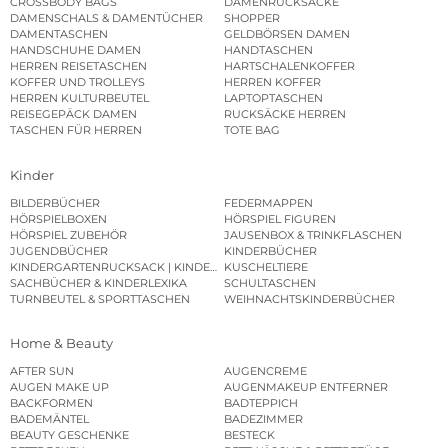
CROSSBODY BAGS
DAMENRUCKSÄCKE
DAMENSCHALS & DAMENTÜCHER
SHOPPER
DAMENTASCHEN
GELDBÖRSEN DAMEN
HANDSCHUHE DAMEN
HANDTASCHEN
HERREN REISETASCHEN
HARTSCHALENKOFFER
KOFFER UND TROLLEYS
HERREN KOFFER
HERREN KULTURBEUTEL
LAPTOPTASCHEN
REISEGEPÄCK DAMEN
RUCKSÄCKE HERREN
TASCHEN FÜR HERREN
TOTE BAG
Kinder
BILDERBÜCHER
FEDERMAPPEN
HÖRSPIELBOXEN
HÖRSPIEL FIGUREN
HÖRSPIEL ZUBEHÖR
JAUSENBOX & TRINKFLASCHEN
JUGENDBÜCHER
KINDERBÜCHER
KINDERGARTENRUCKSACK | KINDERGARTENBEUTEL
KUSCHELTIERE
SACHBÜCHER & KINDERLEXIKA
SCHULTASCHEN
TURNBEUTEL & SPORTTASCHEN
WEIHNACHTSKINDERBÜCHER
Home & Beauty
AFTER SUN
AUGENCREME
AUGEN MAKE UP
AUGENMAKEUP ENTFERNER
BACKFORMEN
BADTEPPICH
BADEMÄNTEL
BADEZIMMER
BEAUTY GESCHENKE
BESTECK