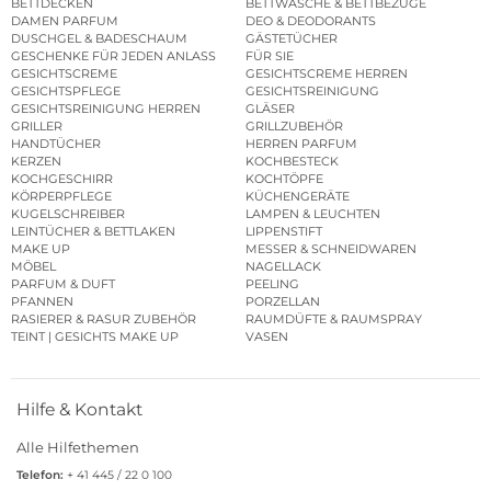
BETTDECKEN
BETTWÄSCHE & BETTBEZÜGE
DAMEN PARFUM
DEO & DEODORANTS
DUSCHGEL & BADESCHAUM
GÄSTETÜCHER
GESCHENKE FÜR JEDEN ANLASS
FÜR SIE
GESICHTSCREME
GESICHTSCREME HERREN
GESICHTSPFLEGE
GESICHTSREINIGUNG
GESICHTSREINIGUNG HERREN
GLÄSER
GRILLER
GRILLZUBEHÖR
HANDTÜCHER
HERREN PARFUM
KERZEN
KOCHBESTECK
KOCHGESCHIRR
KOCHTÖPFE
KÖRPERPFLEGE
KÜCHENGERÄTE
KUGELSCHREIBER
LAMPEN & LEUCHTEN
LEINTÜCHER & BETTLAKEN
LIPPENSTIFT
MAKE UP
MESSER & SCHNEIDWAREN
MÖBEL
NAGELLACK
PARFUM & DUFT
PEELING
PFANNEN
PORZELLAN
RASIERER & RASUR ZUBEHÖR
RAUMDÜFTE & RAUMSPRAY
TEINT | GESICHTS MAKE UP
VASEN
Hilfe & Kontakt
Alle Hilfethemen
Telefon:
+ 41 445 / 22 0 100