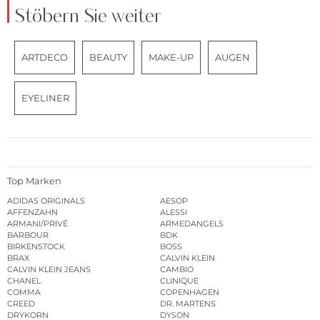
Stöbern Sie weiter
ARTDECO
BEAUTY
MAKE-UP
AUGEN
EYELINER
Top Marken
ADIDAS ORIGINALS
AESOP
AFFENZAHN
ALESSI
ARMANI/PRIVÉ
ARMEDANGELS
BARBOUR
BDK
BIRKENSTOCK
BOSS
BRAX
CALVIN KLEIN
CALVIN KLEIN JEANS
CAMBIO
CHANEL
CLINIQUE
COMMA
COPENHAGEN
CREED
DR. MARTENS
DRYKORN
DYSON