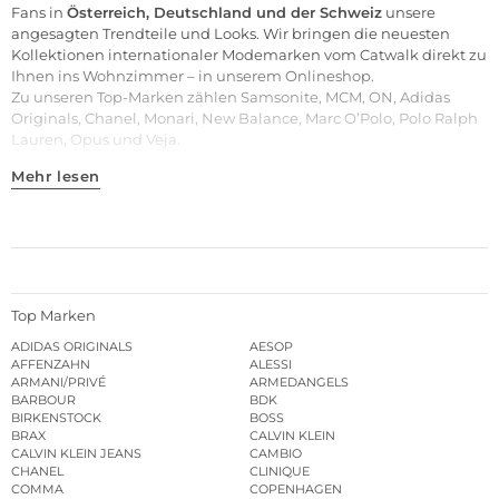
Fans in
Österreich, Deutschland und der Schweiz
unsere
angesagten Trendteile und Looks. Wir bringen die neuesten
Kollektionen internationaler Modemarken vom Catwalk direkt zu
Ihnen ins Wohnzimmer – in unserem Onlineshop.
Zu unseren
Top-Marken
zählen
Samsonite
,
MCM
,
ON
,
Adidas
Originals
,
Chanel
,
Monari
,
New Balance
,
Marc O’Polo
,
Polo Ralph
Lauren
,
Opus
und
Veja
.
Mehr lesen
Top Marken
ADIDAS ORIGINALS
AESOP
AFFENZAHN
ALESSI
ARMANI/PRIVÉ
ARMEDANGELS
BARBOUR
BDK
BIRKENSTOCK
BOSS
BRAX
CALVIN KLEIN
CALVIN KLEIN JEANS
CAMBIO
CHANEL
CLINIQUE
COMMA
COPENHAGEN