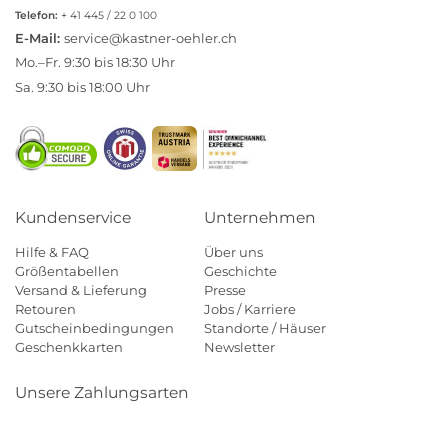
Telefon:
+ 41 445 / 22 0 100
E-Mail:
service@kastner-oehler.ch
Mo.–Fr. 9:30 bis 18:30 Uhr
Sa. 9:30 bis 18:00 Uhr
Kundenservice
Unternehmen
Hilfe & FAQ
Über uns
Größentabellen
Geschichte
Versand & Lieferung
Presse
Retouren
Jobs / Karriere
Gutscheinbedingungen
Standorte / Häuser
Geschenkkarten
Newsletter
Unsere Zahlungsarten
Klarna
Mastercard
Visa
Diners
Applepay
Paypal