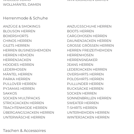
WOLLMÄNTEL DAMEN
Herrenmode & Schuhe
ANZÜGE & SMOKINGS
ANZUGSSCHUHE HERREN
BLOUSON HERREN
BOOTS HERREN
BOXERSHORTS
CARGOHOSEN HERREN
CHINOS HERREN
DAUNENJACKEN HERREN
GILETS HERREN
GROSSE GRÖSSEN HERREN
HERREN BUSINESSHEMDEN
HERREN FREIZEITHEMDEN
HERREN HEMDEN
HERRENHOSEN
HERRENJACKEN
HERRENSNEAKER
HOODIES HERREN
JEANS HERREN
LEDERHOSEN
LEDERJACKEN HERREN
MÄNTEL HERREN
OVERSHIRTS HERREN
PARKA HERREN
POLOSHIRTS HERREN
PULLOVER HERREN
PULLUNDER HERREN
PYJAMAS HERREN
RUCKSÄCKE HERREN
SAKKOS
SOCKEN HERREN
SOCKEN MULTIPACKS
SONNENBRILLEN HERREN
STRICKJACKEN HERREN
SWEATER HERREN
TRACHTENMODE HERREN
T-SHIRTS HERREN
ÜBERGANGSJACKEN HERREN
UNTERHEMDEN HERREN
UNTERWÄSCHE HERREN
WINTERJACKEN HERREN
Taschen & Accessoires