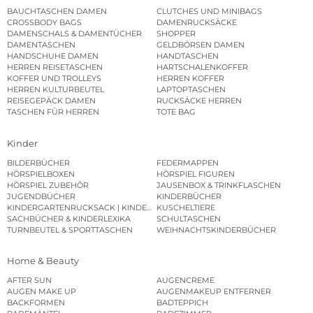
BAUCHTASCHEN DAMEN
CLUTCHES UND MINIBAGS
CROSSBODY BAGS
DAMENRUCKSÄCKE
DAMENSCHALS & DAMENTÜCHER
SHOPPER
DAMENTASCHEN
GELDBÖRSEN DAMEN
HANDSCHUHE DAMEN
HANDTASCHEN
HERREN REISETASCHEN
HARTSCHALENKOFFER
KOFFER UND TROLLEYS
HERREN KOFFER
HERREN KULTURBEUTEL
LAPTOPTASCHEN
REISEGEPÄCK DAMEN
RUCKSÄCKE HERREN
TASCHEN FÜR HERREN
TOTE BAG
Kinder
BILDERBÜCHER
FEDERMAPPEN
HÖRSPIELBOXEN
HÖRSPIEL FIGUREN
HÖRSPIEL ZUBEHÖR
JAUSENBOX & TRINKFLASCHEN
JUGENDBÜCHER
KINDERBÜCHER
KINDERGARTENRUCKSACK | KINDERGARTENBEUTEL
KUSCHELTIERE
SACHBÜCHER & KINDERLEXIKA
SCHULTASCHEN
TURNBEUTEL & SPORTTASCHEN
WEIHNACHTSKINDERBÜCHER
Home & Beauty
AFTER SUN
AUGENCREME
AUGEN MAKE UP
AUGENMAKEUP ENTFERNER
BACKFORMEN
BADTEPPICH