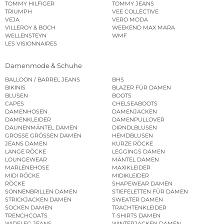
TOMMY HILFIGER
TOMMY JEANS
TRIUMPH
VEE COLLECTIVE
VEJA
VERO MODA
VILLEROY & BOCH
WEEKEND MAX MARA
WELLENSTEYN
WMF
LES VISIONNAIRES
Damenmode & Schuhe
BALLOON / BARREL JEANS
BHS
BIKINIS
BLAZER FÜR DAMEN
BLUSEN
BOOTS
CAPES
CHELSEABOOTS
DAMENHOSEN
DAMENJACKEN
DAMENKLEIDER
DAMENPULLOVER
DAUNENMÄNTEL DAMEN
DIRNDLBLUSEN
GROSSE GRÖSSEN DAMEN
HEMDBLUSEN
JEANS DAMEN
KURZE RÖCKE
LANGE RÖCKE
LEGGINGS DAMEN
LOUNGEWEAR
MÄNTEL DAMEN
MARLENEHOSE
MAXIKLEIDER
MIDI RÖCKE
MIDIKLEIDER
RÖCKE
SHAPEWEAR DAMEN
SONNENBRILLEN DAMEN
STIEFELETTEN FÜR DAMEN
STRICKJACKEN DAMEN
SWEATER DAMEN
SOCKEN DAMEN
TRACHTENKLEIDER
TRENCHCOATS
T-SHIRTS DAMEN
WIDELEG JEANS
WINTERJACKEN DAMEN