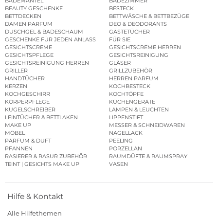
BADEMÄNTEL
BADEZIMMER
BEAUTY GESCHENKE
BESTECK
BETTDECKEN
BETTWÄSCHE & BETTBEZÜGE
DAMEN PARFUM
DEO & DEODORANTS
DUSCHGEL & BADESCHAUM
GÄSTETÜCHER
GESCHENKE FÜR JEDEN ANLASS
FÜR SIE
GESICHTSCREME
GESICHTSCREME HERREN
GESICHTSPFLEGE
GESICHTSREINIGUNG
GESICHTSREINIGUNG HERREN
GLÄSER
GRILLER
GRILLZUBEHÖR
HANDTÜCHER
HERREN PARFUM
KERZEN
KOCHBESTECK
KOCHGESCHIRR
KOCHTÖPFE
KÖRPERPFLEGE
KÜCHENGERÄTE
KUGELSCHREIBER
LAMPEN & LEUCHTEN
LEINTÜCHER & BETTLAKEN
LIPPENSTIFT
MAKE UP
MESSER & SCHNEIDWAREN
MÖBEL
NAGELLACK
PARFUM & DUFT
PEELING
PFANNEN
PORZELLAN
RASIERER & RASUR ZUBEHÖR
RAUMDÜFTE & RAUMSPRAY
TEINT | GESICHTS MAKE UP
VASEN
Hilfe & Kontakt
Alle Hilfethemen