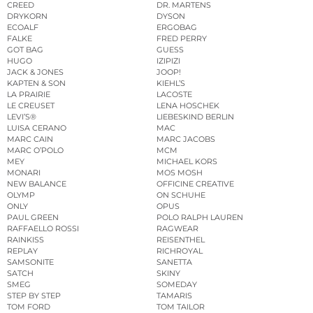
CREED
DR. MARTENS
DRYKORN
DYSON
ECOALF
ERGOBAG
FALKE
FRED PERRY
GOT BAG
GUESS
HUGO
IZIPIZI
JACK & JONES
JOOP!
KAPTEN & SON
KIEHL’S
LA PRAIRIE
LACOSTE
LE CREUSET
LENA HOSCHEK
LEVI’S®
LIEBESKIND BERLIN
LUISA CERANO
MAC
MARC CAIN
MARC JACOBS
MARC O’POLO
MCM
MEY
MICHAEL KORS
MONARI
MOS MOSH
NEW BALANCE
OFFICINE CREATIVE
OLYMP
ON SCHUHE
ONLY
OPUS
PAUL GREEN
POLO RALPH LAUREN
RAFFAELLO ROSSI
RAGWEAR
RAINKISS
REISENTHEL
REPLAY
RICHROYAL
SAMSONITE
SANETTA
SATCH
SKINY
SMEG
SOMEDAY
STEP BY STEP
TAMARIS
TOM FORD
TOM TAILOR