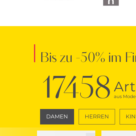
Bis zu -50% im Fi
17458
Art
aus Mode 
DAMEN
HERREN
KI