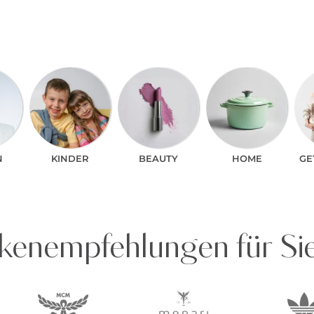
N
KINDER
BEAUTY
HOME
GE
enempfehlungen für Si