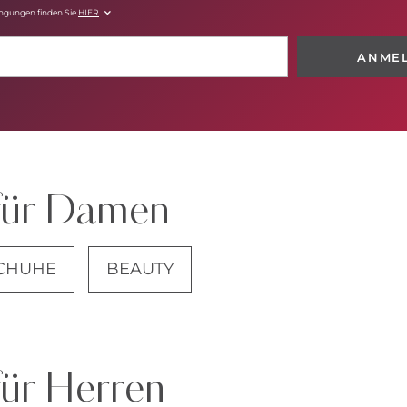
ingungen finden Sie
HIER
ANME
für Damen
CHUHE
BEAUTY
JEANS
für Herren