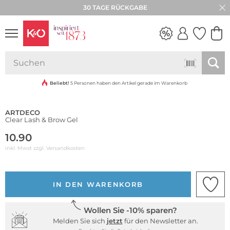
30 TAGE RÜCKGABE
NEW IN
WEDDING
VIBES
Beliebt!
5 Personen haben den Artikel gerade im Warenkorb
ARTDECO
Clear Lash & Brow Gel
10.90
inkl. Mwst zzgl.
Versandkosten
IN DEN WARENKORB
Wollen Sie -10% sparen?
Melden Sie sich
jetzt
für den Newsletter an.