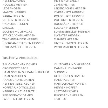
HERRENJACKEN
HERRENSNEAKER
HOODIES HERREN
JEANS HERREN
LEDERHOSEN
LEDERJACKEN HERREN
MÄNTEL HERREN
OVERSHIRTS HERREN
PARKA HERREN
POLOSHIRTS HERREN
PULLOVER HERREN
PULLUNDER HERREN
PYJAMAS HERREN
RUCKSÄCKE HERREN
SAKKOS
SOCKEN HERREN
SOCKEN MULTIPACKS
SONNENBRILLEN HERREN
STRICKJACKEN HERREN
SWEATER HERREN
TRACHTENMODE HERREN
T-SHIRTS HERREN
ÜBERGANGSJACKEN HERREN
UNTERHEMDEN HERREN
UNTERWÄSCHE HERREN
WINTERJACKEN HERREN
Taschen & Accessoires
BAUCHTASCHEN DAMEN
CLUTCHES UND MINIBAGS
CROSSBODY BAGS
DAMENRUCKSÄCKE
DAMENSCHALS & DAMENTÜCHER
SHOPPER
DAMENTASCHEN
GELDBÖRSEN DAMEN
HANDSCHUHE DAMEN
HANDTASCHEN
HERREN REISETASCHEN
HARTSCHALENKOFFER
KOFFER UND TROLLEYS
HERREN KOFFER
HERREN KULTURBEUTEL
LAPTOPTASCHEN
REISEGEPÄCK DAMEN
RUCKSÄCKE HERREN
TASCHEN FÜR HERREN
TOTE BAG