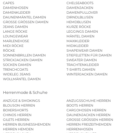
CAPES
CHELSEABOOTS
DAMENHOSEN
DAMENJACKEN
DAMENKLEIDER
DAMENPULLOVER
DAUNENMÄNTEL DAMEN
DIRNDLBLUSEN
GROSSE GRÖSSEN DAMEN
HEMDBLUSEN
JEANS DAMEN
KURZE RÖCKE
LANGE RÖCKE
LEGGINGS DAMEN
LOUNGEWEAR
MÄNTEL DAMEN
MARLENEHOSE
MAXIKLEIDER
MIDI RÖCKE
MIDIKLEIDER
RÖCKE
SHAPEWEAR DAMEN
SONNENBRILLEN DAMEN
STIEFELETTEN FÜR DAMEN
STRICKJACKEN DAMEN
SWEATER DAMEN
SOCKEN DAMEN
TRACHTENKLEIDER
TRENCHCOATS
T-SHIRTS DAMEN
WIDELEG JEANS
WINTERJACKEN DAMEN
WOLLMÄNTEL DAMEN
Herrenmode & Schuhe
ANZÜGE & SMOKINGS
ANZUGSSCHUHE HERREN
BLOUSON HERREN
BOOTS HERREN
BOXERSHORTS
CARGOHOSEN HERREN
CHINOS HERREN
DAUNENJACKEN HERREN
GILETS HERREN
GROSSE GRÖSSEN HERREN
HERREN BUSINESSHEMDEN
HERREN FREIZEITHEMDEN
HERREN HEMDEN
HERRENHOSEN