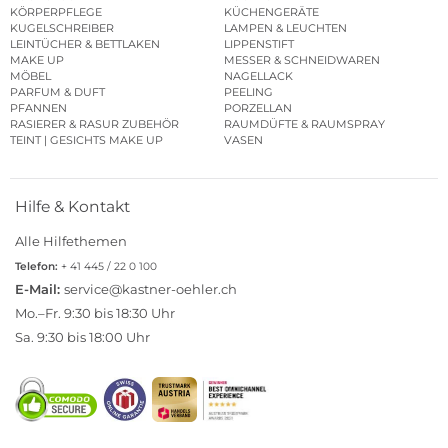
KÖRPERPFLEGE
KÜCHENGERÄTE
KUGELSCHREIBER
LAMPEN & LEUCHTEN
LEINTÜCHER & BETTLAKEN
LIPPENSTIFT
MAKE UP
MESSER & SCHNEIDWAREN
MÖBEL
NAGELLACK
PARFUM & DUFT
PEELING
PFANNEN
PORZELLAN
RASIERER & RASUR ZUBEHÖR
RAUMDÜFTE & RAUMSPRAY
TEINT | GESICHTS MAKE UP
VASEN
Hilfe & Kontakt
Alle Hilfethemen
Telefon:
+ 41 445 / 22 0 100
E-Mail:
service@kastner-oehler.ch
Mo.–Fr. 9:30 bis 18:30 Uhr
Sa. 9:30 bis 18:00 Uhr