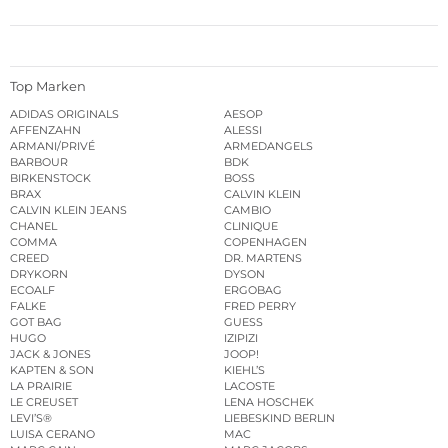
Top Marken
ADIDAS ORIGINALS
AESOP
AFFENZAHN
ALESSI
ARMANI/PRIVÉ
ARMEDANGELS
BARBOUR
BDK
BIRKENSTOCK
BOSS
BRAX
CALVIN KLEIN
CALVIN KLEIN JEANS
CAMBIO
CHANEL
CLINIQUE
COMMA
COPENHAGEN
CREED
DR. MARTENS
DRYKORN
DYSON
ECOALF
ERGOBAG
FALKE
FRED PERRY
GOT BAG
GUESS
HUGO
IZIPIZI
JACK & JONES
JOOP!
KAPTEN & SON
KIEHL’S
LA PRAIRIE
LACOSTE
LE CREUSET
LENA HOSCHEK
LEVI’S®
LIEBESKIND BERLIN
LUISA CERANO
MAC