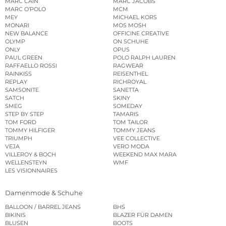
MARC CAIN
MARC JACOBS
MARC O’POLO
MCM
MEY
MICHAEL KORS
MONARI
MOS MOSH
NEW BALANCE
OFFICINE CREATIVE
OLYMP
ON SCHUHE
ONLY
OPUS
PAUL GREEN
POLO RALPH LAUREN
RAFFAELLO ROSSI
RAGWEAR
RAINKISS
REISENTHEL
REPLAY
RICHROYAL
SAMSONITE
SANETTA
SATCH
SKINY
SMEG
SOMEDAY
STEP BY STEP
TAMARIS
TOM FORD
TOM TAILOR
TOMMY HILFIGER
TOMMY JEANS
TRIUMPH
VEE COLLECTIVE
VEJA
VERO MODA
VILLEROY & BOCH
WEEKEND MAX MARA
WELLENSTEYN
WMF
LES VISIONNAIRES
Damenmode & Schuhe
BALLOON / BARREL JEANS
BHS
BIKINIS
BLAZER FÜR DAMEN
BLUSEN
BOOTS