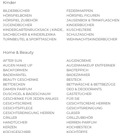
Kinder
BILDERBÜCHER
FEDERMAPPEN
HÖRSPIELBOXEN
HÖRSPIEL FIGUREN
HÖRSPIEL ZUBEHÖR
JAUSENBOX & TRINKFLASCHEN
JUGENDBÜCHER
KINDERBÜCHER
KINDERGARTENRUCKSACK | KINDERGARTENBEUTEL
KUSCHELTIERE
SACHBÜCHER & KINDERLEXIKA
SCHULTASCHEN
TURNBEUTEL & SPORTTASCHEN
WEIHNACHTSKINDERBÜCHER
Home & Beauty
AFTER SUN
AUGENCREME
AUGEN MAKE UP
AUGENMAKEUP ENTFERNER
BACKFORMEN
BADTEPPICH
BADEMÄNTEL
BADEZIMMER
BEAUTY GESCHENKE
BESTECK
BETTDECKEN
BETTWÄSCHE & BETTBEZÜGE
DAMEN PARFUM
DEO & DEODORANTS
DUSCHGEL & BADESCHAUM
GÄSTETÜCHER
GESCHENKE FÜR JEDEN ANLASS
FÜR SIE
GESICHTSCREME
GESICHTSCREME HERREN
GESICHTSPFLEGE
GESICHTSREINIGUNG
GESICHTSREINIGUNG HERREN
GLÄSER
GRILLER
GRILLZUBEHÖR
HANDTÜCHER
HERREN PARFUM
KERZEN
KOCHBESTECK
KOCHGESCHIRR
KOCHTÖPFE