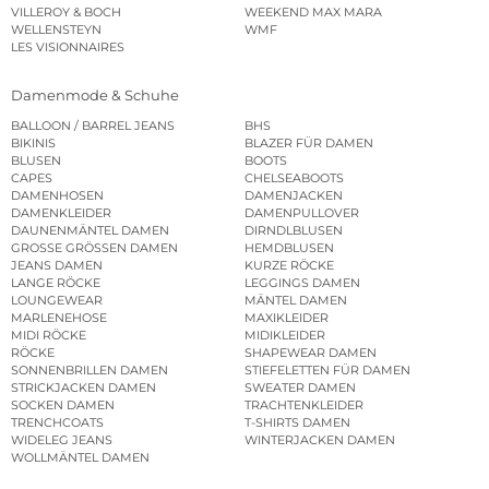
VILLEROY & BOCH
WEEKEND MAX MARA
WELLENSTEYN
WMF
LES VISIONNAIRES
Damenmode & Schuhe
BALLOON / BARREL JEANS
BHS
BIKINIS
BLAZER FÜR DAMEN
BLUSEN
BOOTS
CAPES
CHELSEABOOTS
DAMENHOSEN
DAMENJACKEN
DAMENKLEIDER
DAMENPULLOVER
DAUNENMÄNTEL DAMEN
DIRNDLBLUSEN
GROSSE GRÖSSEN DAMEN
HEMDBLUSEN
JEANS DAMEN
KURZE RÖCKE
LANGE RÖCKE
LEGGINGS DAMEN
LOUNGEWEAR
MÄNTEL DAMEN
MARLENEHOSE
MAXIKLEIDER
MIDI RÖCKE
MIDIKLEIDER
RÖCKE
SHAPEWEAR DAMEN
SONNENBRILLEN DAMEN
STIEFELETTEN FÜR DAMEN
STRICKJACKEN DAMEN
SWEATER DAMEN
SOCKEN DAMEN
TRACHTENKLEIDER
TRENCHCOATS
T-SHIRTS DAMEN
WIDELEG JEANS
WINTERJACKEN DAMEN
WOLLMÄNTEL DAMEN