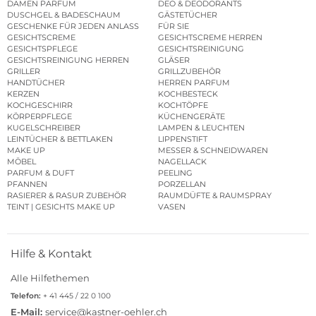
DAMEN PARFUM
DEO & DEODORANTS
DUSCHGEL & BADESCHAUM
GÄSTETÜCHER
GESCHENKE FÜR JEDEN ANLASS
FÜR SIE
GESICHTSCREME
GESICHTSCREME HERREN
GESICHTSPFLEGE
GESICHTSREINIGUNG
GESICHTSREINIGUNG HERREN
GLÄSER
GRILLER
GRILLZUBEHÖR
HANDTÜCHER
HERREN PARFUM
KERZEN
KOCHBESTECK
KOCHGESCHIRR
KOCHTÖPFE
KÖRPERPFLEGE
KÜCHENGERÄTE
KUGELSCHREIBER
LAMPEN & LEUCHTEN
LEINTÜCHER & BETTLAKEN
LIPPENSTIFT
MAKE UP
MESSER & SCHNEIDWAREN
MÖBEL
NAGELLACK
PARFUM & DUFT
PEELING
PFANNEN
PORZELLAN
RASIERER & RASUR ZUBEHÖR
RAUMDÜFTE & RAUMSPRAY
TEINT | GESICHTS MAKE UP
VASEN
Hilfe & Kontakt
Alle Hilfethemen
Telefon:
+ 41 445 / 22 0 100
E-Mail:
service@kastner-oehler.ch