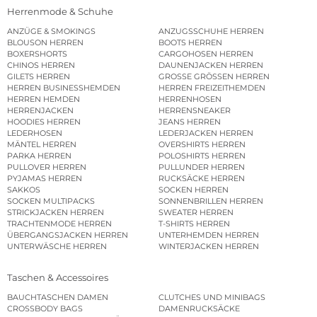
Herrenmode & Schuhe
ANZÜGE & SMOKINGS
ANZUGSSCHUHE HERREN
BLOUSON HERREN
BOOTS HERREN
BOXERSHORTS
CARGOHOSEN HERREN
CHINOS HERREN
DAUNENJACKEN HERREN
GILETS HERREN
GROSSE GRÖSSEN HERREN
HERREN BUSINESSHEMDEN
HERREN FREIZEITHEMDEN
HERREN HEMDEN
HERRENHOSEN
HERRENJACKEN
HERRENSNEAKER
HOODIES HERREN
JEANS HERREN
LEDERHOSEN
LEDERJACKEN HERREN
MÄNTEL HERREN
OVERSHIRTS HERREN
PARKA HERREN
POLOSHIRTS HERREN
PULLOVER HERREN
PULLUNDER HERREN
PYJAMAS HERREN
RUCKSÄCKE HERREN
SAKKOS
SOCKEN HERREN
SOCKEN MULTIPACKS
SONNENBRILLEN HERREN
STRICKJACKEN HERREN
SWEATER HERREN
TRACHTENMODE HERREN
T-SHIRTS HERREN
ÜBERGANGSJACKEN HERREN
UNTERHEMDEN HERREN
UNTERWÄSCHE HERREN
WINTERJACKEN HERREN
Taschen & Accessoires
BAUCHTASCHEN DAMEN
CLUTCHES UND MINIBAGS
CROSSBODY BAGS
DAMENRUCKSÄCKE