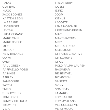
FALKE
FRED PERRY
GOT BAG
GUESS
HUGO
IZIPIZI
JACK & JONES
JOOP!
KAPTEN & SON
KIEHL’S
LA PRAIRIE
LACOSTE
LE CREUSET
LENA HOSCHEK
LEVI’S®
LIEBESKIND BERLIN
LUISA CERANO
MAC
MARC CAIN
MARC JACOBS
MARC O’POLO
MCM
MEY
MICHAEL KORS
MONARI
MOS MOSH
NEW BALANCE
OFFICINE CREATIVE
OLYMP
ON SCHUHE
ONLY
OPUS
PAUL GREEN
POLO RALPH LAUREN
RAFFAELLO ROSSI
RAGWEAR
RAINKISS
REISENTHEL
REPLAY
RICHROYAL
SAMSONITE
SANETTA
SATCH
SKINY
SMEG
SOMEDAY
STEP BY STEP
TAMARIS
TOM FORD
TOM TAILOR
TOMMY HILFIGER
TOMMY JEANS
TRIUMPH
VEE COLLECTIVE
VEJA
VERO MODA