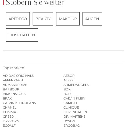
Stöbern Sie weiter
ARTDECO
BEAUTY
MAKE-UP
AUGEN
LIDSCHATTEN
Top Marken
ADIDAS ORIGINALS
AESOP
AFFENZAHN
ALESSI
ARMANI/PRIVÉ
ARMEDANGELS
BARBOUR
BDK
BIRKENSTOCK
BOSS
BRAX
CALVIN KLEIN
CALVIN KLEIN JEANS
CAMBIO
CHANEL
CLINIQUE
COMMA
COPENHAGEN
CREED
DR. MARTENS
DRYKORN
DYSON
ECOALF
ERGOBAG