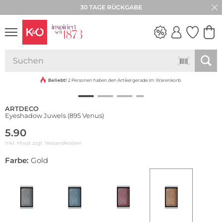
30 TAGE RÜCKGABE
Limited Edition
NEW IN
WEDDING
VIBES
Beliebt!
2 Personen haben den Artikel gerade im Warenkorb
ARTDECO
Eyeshadow Juwels (895 Venus)
5.90
inkl. Mwst zzgl.
Versandkosten
Farbe:
Gold