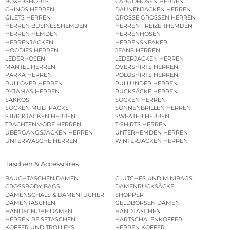
BOXERSHORTS
CARGOHOSEN HERREN
CHINOS HERREN
DAUNENJACKEN HERREN
GILETS HERREN
GROSSE GRÖSSEN HERREN
HERREN BUSINESSHEMDEN
HERREN FREIZEITHEMDEN
HERREN HEMDEN
HERRENHOSEN
HERRENJACKEN
HERRENSNEAKER
HOODIES HERREN
JEANS HERREN
LEDERHOSEN
LEDERJACKEN HERREN
MÄNTEL HERREN
OVERSHIRTS HERREN
PARKA HERREN
POLOSHIRTS HERREN
PULLOVER HERREN
PULLUNDER HERREN
PYJAMAS HERREN
RUCKSÄCKE HERREN
SAKKOS
SOCKEN HERREN
SOCKEN MULTIPACKS
SONNENBRILLEN HERREN
STRICKJACKEN HERREN
SWEATER HERREN
TRACHTENMODE HERREN
T-SHIRTS HERREN
ÜBERGANGSJACKEN HERREN
UNTERHEMDEN HERREN
UNTERWÄSCHE HERREN
WINTERJACKEN HERREN
Taschen & Accessoires
BAUCHTASCHEN DAMEN
CLUTCHES UND MINIBAGS
CROSSBODY BAGS
DAMENRUCKSÄCKE
DAMENSCHALS & DAMENTÜCHER
SHOPPER
DAMENTASCHEN
GELDBÖRSEN DAMEN
HANDSCHUHE DAMEN
HANDTASCHEN
HERREN REISETASCHEN
HARTSCHALENKOFFER
KOFFER UND TROLLEYS
HERREN KOFFER