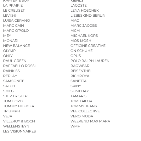
KAPTEN & SON
KIEHL’S
LA PRAIRIE
LACOSTE
LE CREUSET
LENA HOSCHEK
LEVI’S®
LIEBESKIND BERLIN
LUISA CERANO
MAC
MARC CAIN
MARC JACOBS
MARC O’POLO
MCM
MEY
MICHAEL KORS
MONARI
MOS MOSH
NEW BALANCE
OFFICINE CREATIVE
OLYMP
ON SCHUHE
ONLY
OPUS
PAUL GREEN
POLO RALPH LAUREN
RAFFAELLO ROSSI
RAGWEAR
RAINKISS
REISENTHEL
REPLAY
RICHROYAL
SAMSONITE
SANETTA
SATCH
SKINY
SMEG
SOMEDAY
STEP BY STEP
TAMARIS
TOM FORD
TOM TAILOR
TOMMY HILFIGER
TOMMY JEANS
TRIUMPH
VEE COLLECTIVE
VEJA
VERO MODA
VILLEROY & BOCH
WEEKEND MAX MARA
WELLENSTEYN
WMF
LES VISIONNAIRES