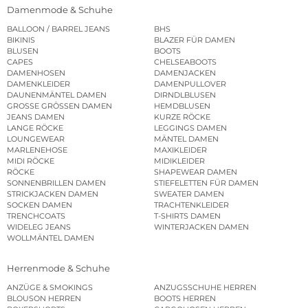
Damenmode & Schuhe
BALLOON / BARREL JEANS
BHS
BIKINIS
BLAZER FÜR DAMEN
BLUSEN
BOOTS
CAPES
CHELSEABOOTS
DAMENHOSEN
DAMENJACKEN
DAMENKLEIDER
DAMENPULLOVER
DAUNENMÄNTEL DAMEN
DIRNDLBLUSEN
GROSSE GRÖSSEN DAMEN
HEMDBLUSEN
JEANS DAMEN
KURZE RÖCKE
LANGE RÖCKE
LEGGINGS DAMEN
LOUNGEWEAR
MÄNTEL DAMEN
MARLENEHOSE
MAXIKLEIDER
MIDI RÖCKE
MIDIKLEIDER
RÖCKE
SHAPEWEAR DAMEN
SONNENBRILLEN DAMEN
STIEFELETTEN FÜR DAMEN
STRICKJACKEN DAMEN
SWEATER DAMEN
SOCKEN DAMEN
TRACHTENKLEIDER
TRENCHCOATS
T-SHIRTS DAMEN
WIDELEG JEANS
WINTERJACKEN DAMEN
WOLLMÄNTEL DAMEN
Herrenmode & Schuhe
ANZÜGE & SMOKINGS
ANZUGSSCHUHE HERREN
BLOUSON HERREN
BOOTS HERREN