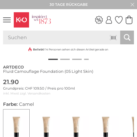
30 TAGE RÜCKGABE
NEW IN
WEDDING
VIBES
Beliebt!
14 Personen sehen sich diesen Artikel gerade an
ARTDECO
Fluid Camouflage Foundation (05 Light Skin)
21.90
Grundpreis: CHF 109.50 / Preis pro 100ml
inkl. Mwst zzgl.
Versandkosten
Farbe:
Camel