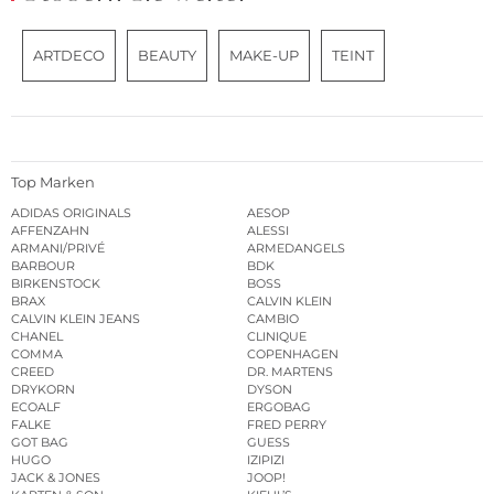
ARTDECO
BEAUTY
MAKE-UP
TEINT
Top Marken
ADIDAS ORIGINALS
AESOP
AFFENZAHN
ALESSI
ARMANI/PRIVÉ
ARMEDANGELS
BARBOUR
BDK
BIRKENSTOCK
BOSS
BRAX
CALVIN KLEIN
CALVIN KLEIN JEANS
CAMBIO
CHANEL
CLINIQUE
COMMA
COPENHAGEN
CREED
DR. MARTENS
DRYKORN
DYSON
ECOALF
ERGOBAG
FALKE
FRED PERRY
GOT BAG
GUESS
HUGO
IZIPIZI
JACK & JONES
JOOP!