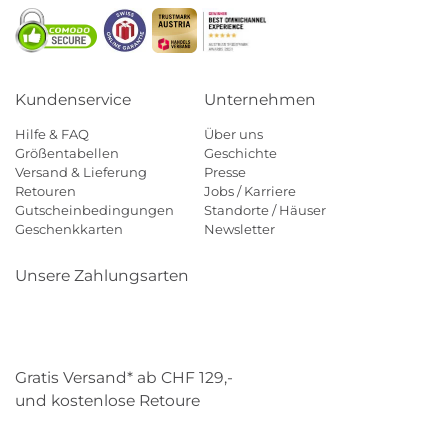
Kundenservice
Unternehmen
Hilfe & FAQ
Über uns
Größentabellen
Geschichte
Versand & Lieferung
Presse
Retouren
Jobs / Karriere
Gutscheinbedingungen
Standorte / Häuser
Geschenkkarten
Newsletter
Unsere Zahlungsarten
Klarna
Mastercard
Visa
Diners
Applepay
Paypal
Gratis Versand* ab CHF 129,-
und kostenlose Retoure
Schweizer Post
Gebrüder Weiss