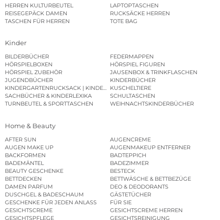
HERREN KULTURBEUTEL
LAPTOPTASCHEN
REISEGEPÄCK DAMEN
RUCKSÄCKE HERREN
TASCHEN FÜR HERREN
TOTE BAG
Kinder
BILDERBÜCHER
FEDERMAPPEN
HÖRSPIELBOXEN
HÖRSPIEL FIGUREN
HÖRSPIEL ZUBEHÖR
JAUSENBOX & TRINKFLASCHEN
JUGENDBÜCHER
KINDERBÜCHER
KINDERGARTENRUCKSACK | KINDERGARTENBEUTEL
KUSCHELTIERE
SACHBÜCHER & KINDERLEXIKA
SCHULTASCHEN
TURNBEUTEL & SPORTTASCHEN
WEIHNACHTSKINDERBÜCHER
Home & Beauty
AFTER SUN
AUGENCREME
AUGEN MAKE UP
AUGENMAKEUP ENTFERNER
BACKFORMEN
BADTEPPICH
BADEMÄNTEL
BADEZIMMER
BEAUTY GESCHENKE
BESTECK
BETTDECKEN
BETTWÄSCHE & BETTBEZÜGE
DAMEN PARFUM
DEO & DEODORANTS
DUSCHGEL & BADESCHAUM
GÄSTETÜCHER
GESCHENKE FÜR JEDEN ANLASS
FÜR SIE
GESICHTSCREME
GESICHTSCREME HERREN
GESICHTSPFLEGE
GESICHTSREINIGUNG