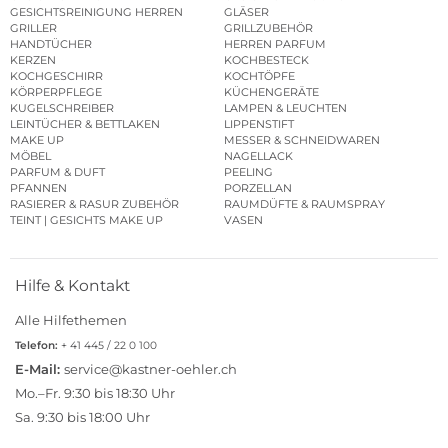
GESICHTSREINIGUNG HERREN
GLÄSER
GRILLER
GRILLZUBEHÖR
HANDTÜCHER
HERREN PARFUM
KERZEN
KOCHBESTECK
KOCHGESCHIRR
KOCHTÖPFE
KÖRPERPFLEGE
KÜCHENGERÄTE
KUGELSCHREIBER
LAMPEN & LEUCHTEN
LEINTÜCHER & BETTLAKEN
LIPPENSTIFT
MAKE UP
MESSER & SCHNEIDWAREN
MÖBEL
NAGELLACK
PARFUM & DUFT
PEELING
PFANNEN
PORZELLAN
RASIERER & RASUR ZUBEHÖR
RAUMDÜFTE & RAUMSPRAY
TEINT | GESICHTS MAKE UP
VASEN
Hilfe & Kontakt
Alle Hilfethemen
Telefon:
+ 41 445 / 22 0 100
E-Mail:
service@kastner-oehler.ch
Mo.–Fr. 9:30 bis 18:30 Uhr
Sa. 9:30 bis 18:00 Uhr