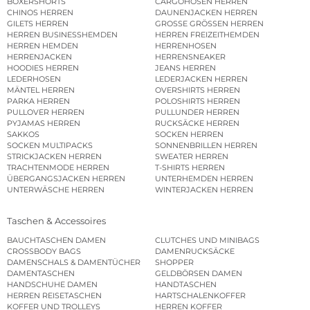
BOXERSHORTS
CARGOHOSEN HERREN
CHINOS HERREN
DAUNENJACKEN HERREN
GILETS HERREN
GROSSE GRÖSSEN HERREN
HERREN BUSINESSHEMDEN
HERREN FREIZEITHEMDEN
HERREN HEMDEN
HERRENHOSEN
HERRENJACKEN
HERRENSNEAKER
HOODIES HERREN
JEANS HERREN
LEDERHOSEN
LEDERJACKEN HERREN
MÄNTEL HERREN
OVERSHIRTS HERREN
PARKA HERREN
POLOSHIRTS HERREN
PULLOVER HERREN
PULLUNDER HERREN
PYJAMAS HERREN
RUCKSÄCKE HERREN
SAKKOS
SOCKEN HERREN
SOCKEN MULTIPACKS
SONNENBRILLEN HERREN
STRICKJACKEN HERREN
SWEATER HERREN
TRACHTENMODE HERREN
T-SHIRTS HERREN
ÜBERGANGSJACKEN HERREN
UNTERHEMDEN HERREN
UNTERWÄSCHE HERREN
WINTERJACKEN HERREN
Taschen & Accessoires
BAUCHTASCHEN DAMEN
CLUTCHES UND MINIBAGS
CROSSBODY BAGS
DAMENRUCKSÄCKE
DAMENSCHALS & DAMENTÜCHER
SHOPPER
DAMENTASCHEN
GELDBÖRSEN DAMEN
HANDSCHUHE DAMEN
HANDTASCHEN
HERREN REISETASCHEN
HARTSCHALENKOFFER
KOFFER UND TROLLEYS
HERREN KOFFER