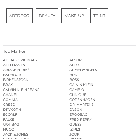
ARTDECO
BEAUTY
MAKE-UP
TEINT
Top Marken
ADIDAS ORIGINALS
AESOP
AFFENZAHN
ALESSI
ARMANI/PRIVÉ
ARMEDANGELS
BARBOUR
BDK
BIRKENSTOCK
BOSS
BRAX
CALVIN KLEIN
CALVIN KLEIN JEANS
CAMBIO
CHANEL
CLINIQUE
COMMA
COPENHAGEN
CREED
DR. MARTENS
DRYKORN
DYSON
ECOALF
ERGOBAG
FALKE
FRED PERRY
GOT BAG
GUESS
HUGO
IZIPIZI
JACK & JONES
JOOP!