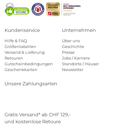
Kundenservice
Unternehmen
Hilfe & FAQ
Über uns
Größentabellen
Geschichte
Versand & Lieferung
Presse
Retouren
Jobs / Karriere
Gutscheinbedingungen
Standorte / Häuser
Geschenkkarten
Newsletter
Unsere Zahlungsarten
Klarna
Mastercard
Visa
Diners
Applepay
Paypal
Gratis Versand* ab CHF 129,-
und kostenlose Retoure
Schweizer Post
Gebrüder Weiss