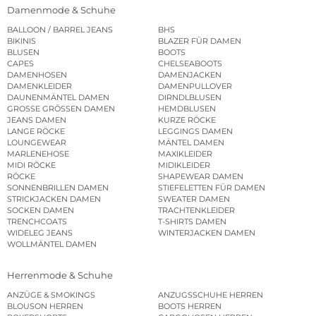
Damenmode & Schuhe
BALLOON / BARREL JEANS
BHS
BIKINIS
BLAZER FÜR DAMEN
BLUSEN
BOOTS
CAPES
CHELSEABOOTS
DAMENHOSEN
DAMENJACKEN
DAMENKLEIDER
DAMENPULLOVER
DAUNENMÄNTEL DAMEN
DIRNDLBLUSEN
GROSSE GRÖSSEN DAMEN
HEMDBLUSEN
JEANS DAMEN
KURZE RÖCKE
LANGE RÖCKE
LEGGINGS DAMEN
LOUNGEWEAR
MÄNTEL DAMEN
MARLENEHOSE
MAXIKLEIDER
MIDI RÖCKE
MIDIKLEIDER
RÖCKE
SHAPEWEAR DAMEN
SONNENBRILLEN DAMEN
STIEFELETTEN FÜR DAMEN
STRICKJACKEN DAMEN
SWEATER DAMEN
SOCKEN DAMEN
TRACHTENKLEIDER
TRENCHCOATS
T-SHIRTS DAMEN
WIDELEG JEANS
WINTERJACKEN DAMEN
WOLLMÄNTEL DAMEN
Herrenmode & Schuhe
ANZÜGE & SMOKINGS
ANZUGSSCHUHE HERREN
BLOUSON HERREN
BOOTS HERREN