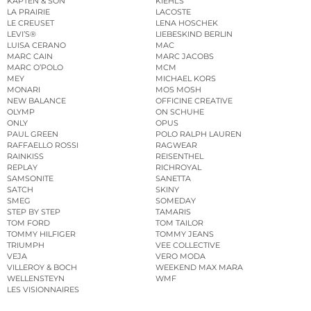
KAPTEN & SON
KIEHL’S
LA PRAIRIE
LACOSTE
LE CREUSET
LENA HOSCHEK
LEVI’S®
LIEBESKIND BERLIN
LUISA CERANO
MAC
MARC CAIN
MARC JACOBS
MARC O’POLO
MCM
MEY
MICHAEL KORS
MONARI
MOS MOSH
NEW BALANCE
OFFICINE CREATIVE
OLYMP
ON SCHUHE
ONLY
OPUS
PAUL GREEN
POLO RALPH LAUREN
RAFFAELLO ROSSI
RAGWEAR
RAINKISS
REISENTHEL
REPLAY
RICHROYAL
SAMSONITE
SANETTA
SATCH
SKINY
SMEG
SOMEDAY
STEP BY STEP
TAMARIS
TOM FORD
TOM TAILOR
TOMMY HILFIGER
TOMMY JEANS
TRIUMPH
VEE COLLECTIVE
VEJA
VERO MODA
VILLEROY & BOCH
WEEKEND MAX MARA
WELLENSTEYN
WMF
LES VISIONNAIRES