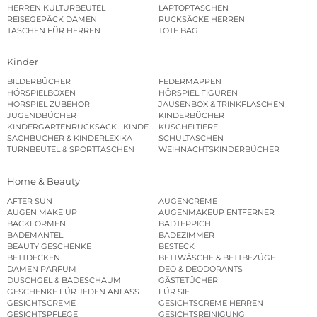
HERREN KULTURBEUTEL
LAPTOPTASCHEN
REISEGEPÄCK DAMEN
RUCKSÄCKE HERREN
TASCHEN FÜR HERREN
TOTE BAG
Kinder
BILDERBÜCHER
FEDERMAPPEN
HÖRSPIELBOXEN
HÖRSPIEL FIGUREN
HÖRSPIEL ZUBEHÖR
JAUSENBOX & TRINKFLASCHEN
JUGENDBÜCHER
KINDERBÜCHER
KINDERGARTENRUCKSACK | KINDERGARTENBEUTEL
KUSCHELTIERE
SACHBÜCHER & KINDERLEXIKA
SCHULTASCHEN
TURNBEUTEL & SPORTTASCHEN
WEIHNACHTSKINDERBÜCHER
Home & Beauty
AFTER SUN
AUGENCREME
AUGEN MAKE UP
AUGENMAKEUP ENTFERNER
BACKFORMEN
BADTEPPICH
BADEMÄNTEL
BADEZIMMER
BEAUTY GESCHENKE
BESTECK
BETTDECKEN
BETTWÄSCHE & BETTBEZÜGE
DAMEN PARFUM
DEO & DEODORANTS
DUSCHGEL & BADESCHAUM
GÄSTETÜCHER
GESCHENKE FÜR JEDEN ANLASS
FÜR SIE
GESICHTSCREME
GESICHTSCREME HERREN
GESICHTSPFLEGE
GESICHTSREINIGUNG