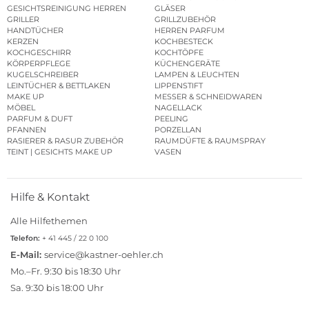
GESICHTSREINIGUNG HERREN
GLÄSER
GRILLER
GRILLZUBEHÖR
HANDTÜCHER
HERREN PARFUM
KERZEN
KOCHBESTECK
KOCHGESCHIRR
KOCHTÖPFE
KÖRPERPFLEGE
KÜCHENGERÄTE
KUGELSCHREIBER
LAMPEN & LEUCHTEN
LEINTÜCHER & BETTLAKEN
LIPPENSTIFT
MAKE UP
MESSER & SCHNEIDWAREN
MÖBEL
NAGELLACK
PARFUM & DUFT
PEELING
PFANNEN
PORZELLAN
RASIERER & RASUR ZUBEHÖR
RAUMDÜFTE & RAUMSPRAY
TEINT | GESICHTS MAKE UP
VASEN
Hilfe & Kontakt
Alle Hilfethemen
Telefon:
+ 41 445 / 22 0 100
E-Mail:
service@kastner-oehler.ch
Mo.–Fr. 9:30 bis 18:30 Uhr
Sa. 9:30 bis 18:00 Uhr