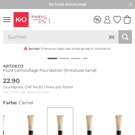
30 TAGE RÜCKGABE
NEW IN
WEDDING
VIBES
Beliebt!
12 Personen haben den Artikel gerade im Warenkorb
ARTDECO
Fluid Camouflage Foundation (15 Natural Sand)
22.90
Grundpreis: CHF 114.50 / Preis pro 100ml
inkl. Mwst zzgl.
Versandkosten
Farbe:
Camel