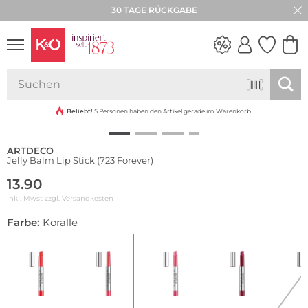
30 TAGE RÜCKGABE
NEW IN
WEDDING
VIBES
Beliebt!
5 Personen haben den Artikel gerade im Warenkorb
ARTDECO
Jelly Balm Lip Stick (723 Forever)
13.90
inkl. Mwst zzgl.
Versandkosten
Farbe:
Koralle