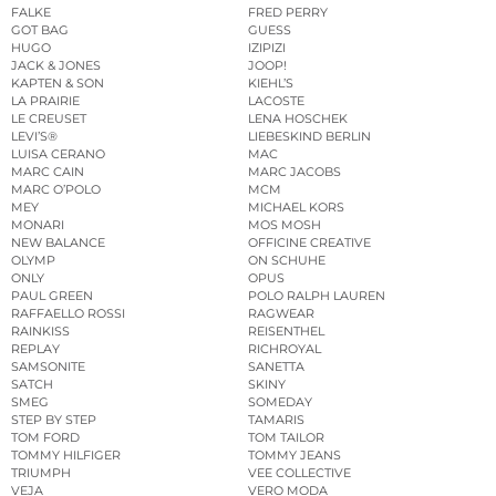
FALKE
FRED PERRY
GOT BAG
GUESS
HUGO
IZIPIZI
JACK & JONES
JOOP!
KAPTEN & SON
KIEHL’S
LA PRAIRIE
LACOSTE
LE CREUSET
LENA HOSCHEK
LEVI’S®
LIEBESKIND BERLIN
LUISA CERANO
MAC
MARC CAIN
MARC JACOBS
MARC O’POLO
MCM
MEY
MICHAEL KORS
MONARI
MOS MOSH
NEW BALANCE
OFFICINE CREATIVE
OLYMP
ON SCHUHE
ONLY
OPUS
PAUL GREEN
POLO RALPH LAUREN
RAFFAELLO ROSSI
RAGWEAR
RAINKISS
REISENTHEL
REPLAY
RICHROYAL
SAMSONITE
SANETTA
SATCH
SKINY
SMEG
SOMEDAY
STEP BY STEP
TAMARIS
TOM FORD
TOM TAILOR
TOMMY HILFIGER
TOMMY JEANS
TRIUMPH
VEE COLLECTIVE
VEJA
VERO MODA