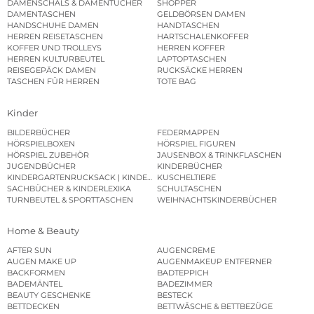
DAMENSCHALS & DAMENTÜCHER
SHOPPER
DAMENTASCHEN
GELDBÖRSEN DAMEN
HANDSCHUHE DAMEN
HANDTASCHEN
HERREN REISETASCHEN
HARTSCHALENKOFFER
KOFFER UND TROLLEYS
HERREN KOFFER
HERREN KULTURBEUTEL
LAPTOPTASCHEN
REISEGEPÄCK DAMEN
RUCKSÄCKE HERREN
TASCHEN FÜR HERREN
TOTE BAG
Kinder
BILDERBÜCHER
FEDERMAPPEN
HÖRSPIELBOXEN
HÖRSPIEL FIGUREN
HÖRSPIEL ZUBEHÖR
JAUSENBOX & TRINKFLASCHEN
JUGENDBÜCHER
KINDERBÜCHER
KINDERGARTENRUCKSACK | KINDERGARTENBEUTEL
KUSCHELTIERE
SACHBÜCHER & KINDERLEXIKA
SCHULTASCHEN
TURNBEUTEL & SPORTTASCHEN
WEIHNACHTSKINDERBÜCHER
Home & Beauty
AFTER SUN
AUGENCREME
AUGEN MAKE UP
AUGENMAKEUP ENTFERNER
BACKFORMEN
BADTEPPICH
BADEMÄNTEL
BADEZIMMER
BEAUTY GESCHENKE
BESTECK
BETTDECKEN
BETTWÄSCHE & BETTBEZÜGE