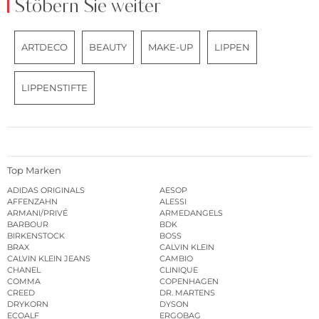
Stöbern Sie weiter
ARTDECO
BEAUTY
MAKE-UP
LIPPEN
LIPPENSTIFTE
Top Marken
ADIDAS ORIGINALS
AESOP
AFFENZAHN
ALESSI
ARMANI/PRIVÉ
ARMEDANGELS
BARBOUR
BDK
BIRKENSTOCK
BOSS
BRAX
CALVIN KLEIN
CALVIN KLEIN JEANS
CAMBIO
CHANEL
CLINIQUE
COMMA
COPENHAGEN
CREED
DR. MARTENS
DRYKORN
DYSON
ECOALF
ERGOBAG