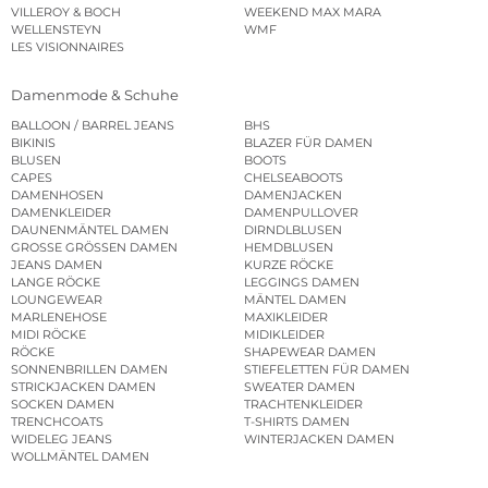
VILLEROY & BOCH
WEEKEND MAX MARA
WELLENSTEYN
WMF
LES VISIONNAIRES
Damenmode & Schuhe
BALLOON / BARREL JEANS
BHS
BIKINIS
BLAZER FÜR DAMEN
BLUSEN
BOOTS
CAPES
CHELSEABOOTS
DAMENHOSEN
DAMENJACKEN
DAMENKLEIDER
DAMENPULLOVER
DAUNENMÄNTEL DAMEN
DIRNDLBLUSEN
GROSSE GRÖSSEN DAMEN
HEMDBLUSEN
JEANS DAMEN
KURZE RÖCKE
LANGE RÖCKE
LEGGINGS DAMEN
LOUNGEWEAR
MÄNTEL DAMEN
MARLENEHOSE
MAXIKLEIDER
MIDI RÖCKE
MIDIKLEIDER
RÖCKE
SHAPEWEAR DAMEN
SONNENBRILLEN DAMEN
STIEFELETTEN FÜR DAMEN
STRICKJACKEN DAMEN
SWEATER DAMEN
SOCKEN DAMEN
TRACHTENKLEIDER
TRENCHCOATS
T-SHIRTS DAMEN
WIDELEG JEANS
WINTERJACKEN DAMEN
WOLLMÄNTEL DAMEN