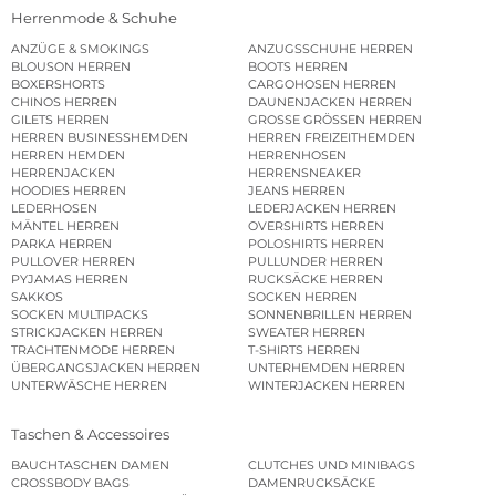
Herrenmode & Schuhe
ANZÜGE & SMOKINGS
ANZUGSSCHUHE HERREN
BLOUSON HERREN
BOOTS HERREN
BOXERSHORTS
CARGOHOSEN HERREN
CHINOS HERREN
DAUNENJACKEN HERREN
GILETS HERREN
GROSSE GRÖSSEN HERREN
HERREN BUSINESSHEMDEN
HERREN FREIZEITHEMDEN
HERREN HEMDEN
HERRENHOSEN
HERRENJACKEN
HERRENSNEAKER
HOODIES HERREN
JEANS HERREN
LEDERHOSEN
LEDERJACKEN HERREN
MÄNTEL HERREN
OVERSHIRTS HERREN
PARKA HERREN
POLOSHIRTS HERREN
PULLOVER HERREN
PULLUNDER HERREN
PYJAMAS HERREN
RUCKSÄCKE HERREN
SAKKOS
SOCKEN HERREN
SOCKEN MULTIPACKS
SONNENBRILLEN HERREN
STRICKJACKEN HERREN
SWEATER HERREN
TRACHTENMODE HERREN
T-SHIRTS HERREN
ÜBERGANGSJACKEN HERREN
UNTERHEMDEN HERREN
UNTERWÄSCHE HERREN
WINTERJACKEN HERREN
Taschen & Accessoires
BAUCHTASCHEN DAMEN
CLUTCHES UND MINIBAGS
CROSSBODY BAGS
DAMENRUCKSÄCKE