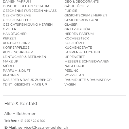
DAMEN PARFUM
DEO & DEODORANTS
DUSCHGEL & BADESCHAUM
GÄSTETÜCHER
GESCHENKE FÜR JEDEN ANLASS
FÜR SIE
GESICHTSCREME
GESICHTSCREME HERREN
GESICHTSPFLEGE
GESICHTSREINIGUNG
GESICHTSREINIGUNG HERREN
GLÄSER
GRILLER
GRILLZUBEHÖR
HANDTÜCHER
HERREN PARFUM
KERZEN
KOCHBESTECK
KOCHGESCHIRR
KOCHTÖPFE
KÖRPERPFLEGE
KÜCHENGERÄTE
KUGELSCHREIBER
LAMPEN & LEUCHTEN
LEINTÜCHER & BETTLAKEN
LIPPENSTIFT
MAKE UP
MESSER & SCHNEIDWAREN
MÖBEL
NAGELLACK
PARFUM & DUFT
PEELING
PFANNEN
PORZELLAN
RASIERER & RASUR ZUBEHÖR
RAUMDÜFTE & RAUMSPRAY
TEINT | GESICHTS MAKE UP
VASEN
Hilfe & Kontakt
Alle Hilfethemen
Telefon:
+ 41 445 / 22 0 100
E-Mail:
service@kastner-oehler.ch