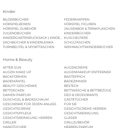
Kinder
BILDERBÜCHER
FEDERMAPPEN
HÖRSPIELBOXEN
HÖRSPIEL FIGUREN
HÖRSPIEL ZUBEHÖR
JAUSENBOX & TRINKFLASCHEN
JUGENDBÜCHER
KINDERBÜCHER
KINDERGARTENRUCKSACK | KINDERGARTENBEUTEL
KUSCHELTIERE
SACHBÜCHER & KINDERLEXIKA
SCHULTASCHEN
TURNBEUTEL & SPORTTASCHEN
WEIHNACHTSKINDERBÜCHER
Home & Beauty
AFTER SUN
AUGENCREME
AUGEN MAKE UP
AUGENMAKEUP ENTFERNER
BACKFORMEN
BADTEPPICH
BADEMÄNTEL
BADEZIMMER
BEAUTY GESCHENKE
BESTECK
BETTDECKEN
BETTWÄSCHE & BETTBEZÜGE
DAMEN PARFUM
DEO & DEODORANTS
DUSCHGEL & BADESCHAUM
GÄSTETÜCHER
GESCHENKE FÜR JEDEN ANLASS
FÜR SIE
GESICHTSCREME
GESICHTSCREME HERREN
GESICHTSPFLEGE
GESICHTSREINIGUNG
GESICHTSREINIGUNG HERREN
GLÄSER
GRILLER
GRILLZUBEHÖR
HANDTÜCHER
HERREN PARFUM