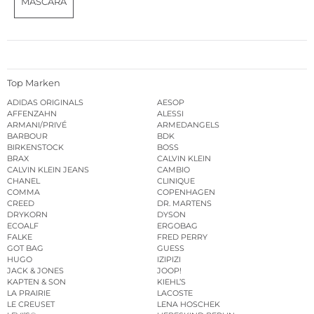
MASCARA
Top Marken
ADIDAS ORIGINALS
AESOP
AFFENZAHN
ALESSI
ARMANI/PRIVÉ
ARMEDANGELS
BARBOUR
BDK
BIRKENSTOCK
BOSS
BRAX
CALVIN KLEIN
CALVIN KLEIN JEANS
CAMBIO
CHANEL
CLINIQUE
COMMA
COPENHAGEN
CREED
DR. MARTENS
DRYKORN
DYSON
ECOALF
ERGOBAG
FALKE
FRED PERRY
GOT BAG
GUESS
HUGO
IZIPIZI
JACK & JONES
JOOP!
KAPTEN & SON
KIEHL’S
LA PRAIRIE
LACOSTE
LE CREUSET
LENA HOSCHEK