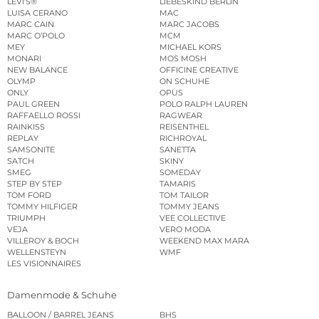
LEVI’S®
LIEBESKIND BERLIN
LUISA CERANO
MAC
MARC CAIN
MARC JACOBS
MARC O’POLO
MCM
MEY
MICHAEL KORS
MONARI
MOS MOSH
NEW BALANCE
OFFICINE CREATIVE
OLYMP
ON SCHUHE
ONLY
OPUS
PAUL GREEN
POLO RALPH LAUREN
RAFFAELLO ROSSI
RAGWEAR
RAINKISS
REISENTHEL
REPLAY
RICHROYAL
SAMSONITE
SANETTA
SATCH
SKINY
SMEG
SOMEDAY
STEP BY STEP
TAMARIS
TOM FORD
TOM TAILOR
TOMMY HILFIGER
TOMMY JEANS
TRIUMPH
VEE COLLECTIVE
VEJA
VERO MODA
VILLEROY & BOCH
WEEKEND MAX MARA
WELLENSTEYN
WMF
LES VISIONNAIRES
Damenmode & Schuhe
BALLOON / BARREL JEANS
BHS