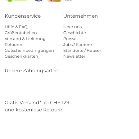
Kundenservice
Unternehmen
Hilfe & FAQ
Über uns
Größentabellen
Geschichte
Versand & Lieferung
Presse
Retouren
Jobs / Karriere
Gutscheinbedingungen
Standorte / Häuser
Geschenkkarten
Newsletter
Unsere Zahlungsarten
Klarna
Mastercard
Visa
Diners
Applepay
Paypal
Gratis Versand* ab CHF 129,-
und kostenlose Retoure
Schweizer Post
Gebrüder Weiss