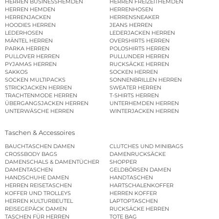
HERREN BUSINESSHEMDEN
HERREN FREIZEITHEMDEN
HERREN HEMDEN
HERRENHOSEN
HERRENJACKEN
HERRENSNEAKER
HOODIES HERREN
JEANS HERREN
LEDERHOSEN
LEDERJACKEN HERREN
MÄNTEL HERREN
OVERSHIRTS HERREN
PARKA HERREN
POLOSHIRTS HERREN
PULLOVER HERREN
PULLUNDER HERREN
PYJAMAS HERREN
RUCKSÄCKE HERREN
SAKKOS
SOCKEN HERREN
SOCKEN MULTIPACKS
SONNENBRILLEN HERREN
STRICKJACKEN HERREN
SWEATER HERREN
TRACHTENMODE HERREN
T-SHIRTS HERREN
ÜBERGANGSJACKEN HERREN
UNTERHEMDEN HERREN
UNTERWÄSCHE HERREN
WINTERJACKEN HERREN
Taschen & Accessoires
BAUCHTASCHEN DAMEN
CLUTCHES UND MINIBAGS
CROSSBODY BAGS
DAMENRUCKSÄCKE
DAMENSCHALS & DAMENTÜCHER
SHOPPER
DAMENTASCHEN
GELDBÖRSEN DAMEN
HANDSCHUHE DAMEN
HANDTASCHEN
HERREN REISETASCHEN
HARTSCHALENKOFFER
KOFFER UND TROLLEYS
HERREN KOFFER
HERREN KULTURBEUTEL
LAPTOPTASCHEN
REISEGEPÄCK DAMEN
RUCKSÄCKE HERREN
TASCHEN FÜR HERREN
TOTE BAG