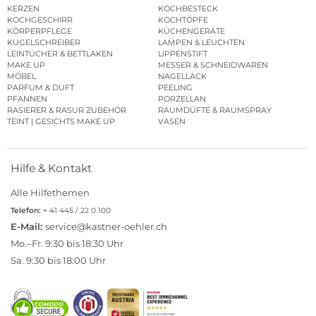
KERZEN
KOCHBESTECK
KOCHGESCHIRR
KOCHTÖPFE
KÖRPERPFLEGE
KÜCHENGERÄTE
KUGELSCHREIBER
LAMPEN & LEUCHTEN
LEINTÜCHER & BETTLAKEN
LIPPENSTIFT
MAKE UP
MESSER & SCHNEIDWAREN
MÖBEL
NAGELLACK
PARFUM & DUFT
PEELING
PFANNEN
PORZELLAN
RASIERER & RASUR ZUBEHÖR
RAUMDÜFTE & RAUMSPRAY
TEINT | GESICHTS MAKE UP
VASEN
Hilfe & Kontakt
Alle Hilfethemen
Telefon:
+ 41 445 / 22 0 100
E-Mail:
service@kastner-oehler.ch
Mo.–Fr. 9:30 bis 18:30 Uhr
Sa. 9:30 bis 18:00 Uhr