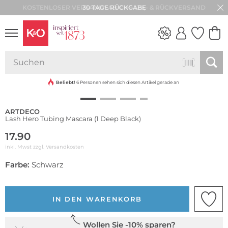
30 TAGE RÜCKGABE
NEW IN
WEDDING
VIBES
Beliebt!
6 Personen sehen sich diesen Artikel gerade an
ARTDECO
Lash Hero Tubing Mascara (1 Deep Black)
17.90
inkl. Mwst zzgl.
Versandkosten
Farbe:
Schwarz
IN DEN WARENKORB
Wollen Sie -10% sparen?