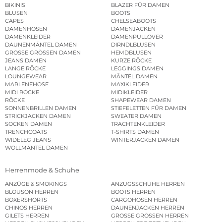
BIKINIS
BLAZER FÜR DAMEN
BLUSEN
BOOTS
CAPES
CHELSEABOOTS
DAMENHOSEN
DAMENJACKEN
DAMENKLEIDER
DAMENPULLOVER
DAUNENMÄNTEL DAMEN
DIRNDLBLUSEN
GROSSE GRÖSSEN DAMEN
HEMDBLUSEN
JEANS DAMEN
KURZE RÖCKE
LANGE RÖCKE
LEGGINGS DAMEN
LOUNGEWEAR
MÄNTEL DAMEN
MARLENEHOSE
MAXIKLEIDER
MIDI RÖCKE
MIDIKLEIDER
RÖCKE
SHAPEWEAR DAMEN
SONNENBRILLEN DAMEN
STIEFELETTEN FÜR DAMEN
STRICKJACKEN DAMEN
SWEATER DAMEN
SOCKEN DAMEN
TRACHTENKLEIDER
TRENCHCOATS
T-SHIRTS DAMEN
WIDELEG JEANS
WINTERJACKEN DAMEN
WOLLMÄNTEL DAMEN
Herrenmode & Schuhe
ANZÜGE & SMOKINGS
ANZUGSSCHUHE HERREN
BLOUSON HERREN
BOOTS HERREN
BOXERSHORTS
CARGOHOSEN HERREN
CHINOS HERREN
DAUNENJACKEN HERREN
GILETS HERREN
GROSSE GRÖSSEN HERREN