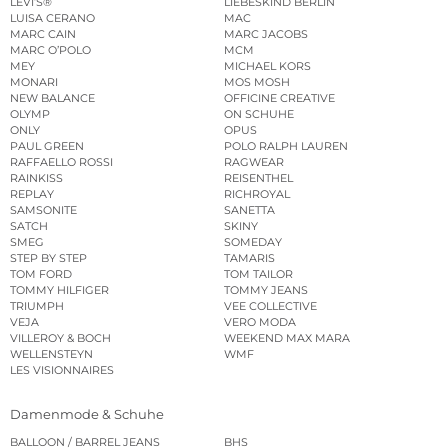
LEVI’S®
LIEBESKIND BERLIN
LUISA CERANO
MAC
MARC CAIN
MARC JACOBS
MARC O’POLO
MCM
MEY
MICHAEL KORS
MONARI
MOS MOSH
NEW BALANCE
OFFICINE CREATIVE
OLYMP
ON SCHUHE
ONLY
OPUS
PAUL GREEN
POLO RALPH LAUREN
RAFFAELLO ROSSI
RAGWEAR
RAINKISS
REISENTHEL
REPLAY
RICHROYAL
SAMSONITE
SANETTA
SATCH
SKINY
SMEG
SOMEDAY
STEP BY STEP
TAMARIS
TOM FORD
TOM TAILOR
TOMMY HILFIGER
TOMMY JEANS
TRIUMPH
VEE COLLECTIVE
VEJA
VERO MODA
VILLEROY & BOCH
WEEKEND MAX MARA
WELLENSTEYN
WMF
LES VISIONNAIRES
Damenmode & Schuhe
BALLOON / BARREL JEANS
BHS