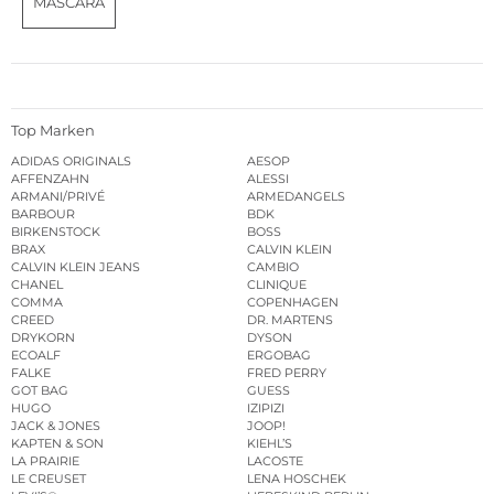
MASCARA
Top Marken
ADIDAS ORIGINALS
AESOP
AFFENZAHN
ALESSI
ARMANI/PRIVÉ
ARMEDANGELS
BARBOUR
BDK
BIRKENSTOCK
BOSS
BRAX
CALVIN KLEIN
CALVIN KLEIN JEANS
CAMBIO
CHANEL
CLINIQUE
COMMA
COPENHAGEN
CREED
DR. MARTENS
DRYKORN
DYSON
ECOALF
ERGOBAG
FALKE
FRED PERRY
GOT BAG
GUESS
HUGO
IZIPIZI
JACK & JONES
JOOP!
KAPTEN & SON
KIEHL’S
LA PRAIRIE
LACOSTE
LE CREUSET
LENA HOSCHEK