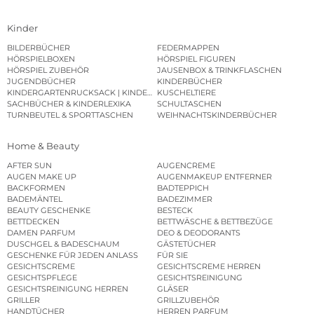
Kinder
BILDERBÜCHER
FEDERMAPPEN
HÖRSPIELBOXEN
HÖRSPIEL FIGUREN
HÖRSPIEL ZUBEHÖR
JAUSENBOX & TRINKFLASCHEN
JUGENDBÜCHER
KINDERBÜCHER
KINDERGARTENRUCKSACK | KINDERGARTENBEUTEL
KUSCHELTIERE
SACHBÜCHER & KINDERLEXIKA
SCHULTASCHEN
TURNBEUTEL & SPORTTASCHEN
WEIHNACHTSKINDERBÜCHER
Home & Beauty
AFTER SUN
AUGENCREME
AUGEN MAKE UP
AUGENMAKEUP ENTFERNER
BACKFORMEN
BADTEPPICH
BADEMÄNTEL
BADEZIMMER
BEAUTY GESCHENKE
BESTECK
BETTDECKEN
BETTWÄSCHE & BETTBEZÜGE
DAMEN PARFUM
DEO & DEODORANTS
DUSCHGEL & BADESCHAUM
GÄSTETÜCHER
GESCHENKE FÜR JEDEN ANLASS
FÜR SIE
GESICHTSCREME
GESICHTSCREME HERREN
GESICHTSPFLEGE
GESICHTSREINIGUNG
GESICHTSREINIGUNG HERREN
GLÄSER
GRILLER
GRILLZUBEHÖR
HANDTÜCHER
HERREN PARFUM