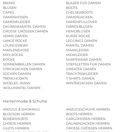
BIKINIS
BLAZER FÜR DAMEN
BLUSEN
BOOTS
CAPES
CHELSEABOOTS
DAMENHOSEN
DAMENJACKEN
DAMENKLEIDER
DAMENPULLOVER
DAUNENMÄNTEL DAMEN
DIRNDLBLUSEN
GROSSE GRÖSSEN DAMEN
HEMDBLUSEN
JEANS DAMEN
KURZE RÖCKE
LANGE RÖCKE
LEGGINGS DAMEN
LOUNGEWEAR
MÄNTEL DAMEN
MARLENEHOSE
MAXIKLEIDER
MIDI RÖCKE
MIDIKLEIDER
RÖCKE
SHAPEWEAR DAMEN
SONNENBRILLEN DAMEN
STIEFELETTEN FÜR DAMEN
STRICKJACKEN DAMEN
SWEATER DAMEN
SOCKEN DAMEN
TRACHTENKLEIDER
TRENCHCOATS
T-SHIRTS DAMEN
WIDELEG JEANS
WINTERJACKEN DAMEN
WOLLMÄNTEL DAMEN
Herrenmode & Schuhe
ANZÜGE & SMOKINGS
ANZUGSSCHUHE HERREN
BLOUSON HERREN
BOOTS HERREN
BOXERSHORTS
CARGOHOSEN HERREN
CHINOS HERREN
DAUNENJACKEN HERREN
GILETS HERREN
GROSSE GRÖSSEN HERREN