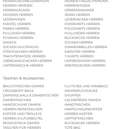
HERREN BUSINESSHEMDEN
HERREN FREIZEITHEMDEN
HERREN HEMDEN
HERRENHOSEN
HERRENJACKEN
HERRENSNEAKER
HOODIES HERREN
JEANS HERREN
LEDERHOSEN
LEDERJACKEN HERREN
MÄNTEL HERREN
OVERSHIRTS HERREN
PARKA HERREN
POLOSHIRTS HERREN
PULLOVER HERREN
PULLUNDER HERREN
PYJAMAS HERREN
RUCKSÄCKE HERREN
SAKKOS
SOCKEN HERREN
SOCKEN MULTIPACKS
SONNENBRILLEN HERREN
STRICKJACKEN HERREN
SWEATER HERREN
TRACHTENMODE HERREN
T-SHIRTS HERREN
ÜBERGANGSJACKEN HERREN
UNTERHEMDEN HERREN
UNTERWÄSCHE HERREN
WINTERJACKEN HERREN
Taschen & Accessoires
BAUCHTASCHEN DAMEN
CLUTCHES UND MINIBAGS
CROSSBODY BAGS
DAMENRUCKSÄCKE
DAMENSCHALS & DAMENTÜCHER
SHOPPER
DAMENTASCHEN
GELDBÖRSEN DAMEN
HANDSCHUHE DAMEN
HANDTASCHEN
HERREN REISETASCHEN
HARTSCHALENKOFFER
KOFFER UND TROLLEYS
HERREN KOFFER
HERREN KULTURBEUTEL
LAPTOPTASCHEN
REISEGEPÄCK DAMEN
RUCKSÄCKE HERREN
TASCHEN FÜR HERREN
TOTE BAG