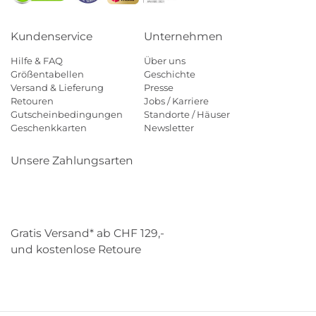
Kundenservice
Unternehmen
Hilfe & FAQ
Über uns
Größentabellen
Geschichte
Versand & Lieferung
Presse
Retouren
Jobs / Karriere
Gutscheinbedingungen
Standorte / Häuser
Geschenkkarten
Newsletter
Unsere Zahlungsarten
Klarna
Mastercard
Visa
Diners
Applepay
Paypal
Gratis Versand* ab CHF 129,-
und kostenlose Retoure
Schweizer Post
Gebrüder Weiss