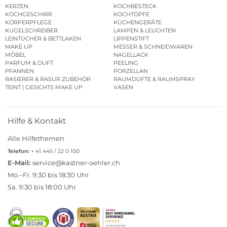
KERZEN
KOCHBESTECK
KOCHGESCHIRR
KOCHTÖPFE
KÖRPERPFLEGE
KÜCHENGERÄTE
KUGELSCHREIBER
LAMPEN & LEUCHTEN
LEINTÜCHER & BETTLAKEN
LIPPENSTIFT
MAKE UP
MESSER & SCHNEIDWAREN
MÖBEL
NAGELLACK
PARFUM & DUFT
PEELING
PFANNEN
PORZELLAN
RASIERER & RASUR ZUBEHÖR
RAUMDÜFTE & RAUMSPRAY
TEINT | GESICHTS MAKE UP
VASEN
Hilfe & Kontakt
Alle Hilfethemen
Telefon:
+ 41 445 / 22 0 100
E-Mail:
service@kastner-oehler.ch
Mo.–Fr. 9:30 bis 18:30 Uhr
Sa. 9:30 bis 18:00 Uhr