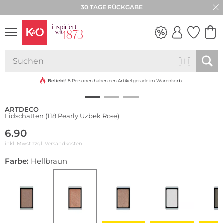
30 TAGE RÜCKGABE
NEW IN
WEDDING
VIBES
Beliebt!
8 Personen haben den Artikel gerade im Warenkorb
ARTDECO
Lidschatten (118 Pearly Uzbek Rose)
6.90
inkl. Mwst zzgl.
Versandkosten
Farbe:
Hellbraun