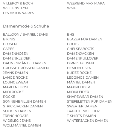
VILLEROY & BOCH
WEEKEND MAX MARA
WELLENSTEYN
WMF
LES VISIONNAIRES
Damenmode & Schuhe
BALLOON / BARREL JEANS
BHS
BIKINIS
BLAZER FÜR DAMEN
BLUSEN
BOOTS
CAPES
CHELSEABOOTS
DAMENHOSEN
DAMENJACKEN
DAMENKLEIDER
DAMENPULLOVER
DAUNENMÄNTEL DAMEN
DIRNDLBLUSEN
GROSSE GRÖSSEN DAMEN
HEMDBLUSEN
JEANS DAMEN
KURZE RÖCKE
LANGE RÖCKE
LEGGINGS DAMEN
LOUNGEWEAR
MÄNTEL DAMEN
MARLENEHOSE
MAXIKLEIDER
MIDI RÖCKE
MIDIKLEIDER
RÖCKE
SHAPEWEAR DAMEN
SONNENBRILLEN DAMEN
STIEFELETTEN FÜR DAMEN
STRICKJACKEN DAMEN
SWEATER DAMEN
SOCKEN DAMEN
TRACHTENKLEIDER
TRENCHCOATS
T-SHIRTS DAMEN
WIDELEG JEANS
WINTERJACKEN DAMEN
WOLLMÄNTEL DAMEN