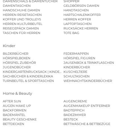
DAMENSCHALS & DAMENTÜCHER
SHOPPER
DAMENTASCHEN
GELDBÖRSEN DAMEN
HANDSCHUHE DAMEN
HANDTASCHEN
HERREN REISETASCHEN
HARTSCHALENKOFFER
KOFFER UND TROLLEYS
HERREN KOFFER
HERREN KULTURBEUTEL
LAPTOPTASCHEN
REISEGEPÄCK DAMEN
RUCKSÄCKE HERREN
TASCHEN FÜR HERREN
TOTE BAG
Kinder
BILDERBÜCHER
FEDERMAPPEN
HÖRSPIELBOXEN
HÖRSPIEL FIGUREN
HÖRSPIEL ZUBEHÖR
JAUSENBOX & TRINKFLASCHEN
JUGENDBÜCHER
KINDERBÜCHER
KINDERGARTENRUCKSACK | KINDERGARTENBEUTEL
KUSCHELTIERE
SACHBÜCHER & KINDERLEXIKA
SCHULTASCHEN
TURNBEUTEL & SPORTTASCHEN
WEIHNACHTSKINDERBÜCHER
Home & Beauty
AFTER SUN
AUGENCREME
AUGEN MAKE UP
AUGENMAKEUP ENTFERNER
BACKFORMEN
BADTEPPICH
BADEMÄNTEL
BADEZIMMER
BEAUTY GESCHENKE
BESTECK
BETTDECKEN
BETTWÄSCHE & BETTBEZÜGE