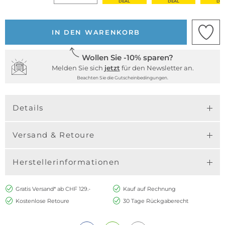
DEAL
DEAL
DE
IN DEN WARENKORB
Wollen Sie -10% sparen?
Melden Sie sich
jetzt
für den Newsletter an.
Beachten Sie die Gutscheinbedingungen.
Details
Versand & Retoure
Herstellerinformationen
Gratis Versand* ab CHF 129.-
Kauf auf Rechnung
Kostenlose Retoure
30 Tage Rückgaberecht