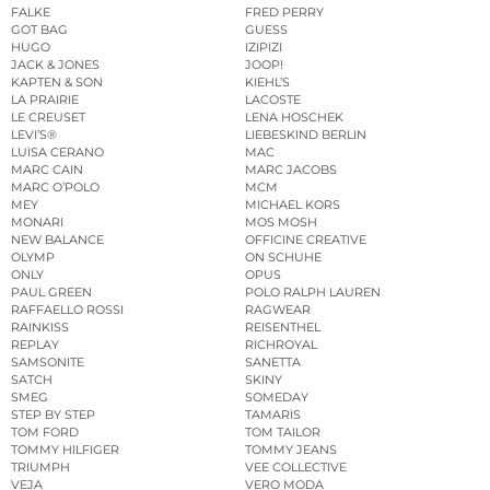
FALKE
FRED PERRY
GOT BAG
GUESS
HUGO
IZIPIZI
JACK & JONES
JOOP!
KAPTEN & SON
KIEHL’S
LA PRAIRIE
LACOSTE
LE CREUSET
LENA HOSCHEK
LEVI’S®
LIEBESKIND BERLIN
LUISA CERANO
MAC
MARC CAIN
MARC JACOBS
MARC O’POLO
MCM
MEY
MICHAEL KORS
MONARI
MOS MOSH
NEW BALANCE
OFFICINE CREATIVE
OLYMP
ON SCHUHE
ONLY
OPUS
PAUL GREEN
POLO RALPH LAUREN
RAFFAELLO ROSSI
RAGWEAR
RAINKISS
REISENTHEL
REPLAY
RICHROYAL
SAMSONITE
SANETTA
SATCH
SKINY
SMEG
SOMEDAY
STEP BY STEP
TAMARIS
TOM FORD
TOM TAILOR
TOMMY HILFIGER
TOMMY JEANS
TRIUMPH
VEE COLLECTIVE
VEJA
VERO MODA