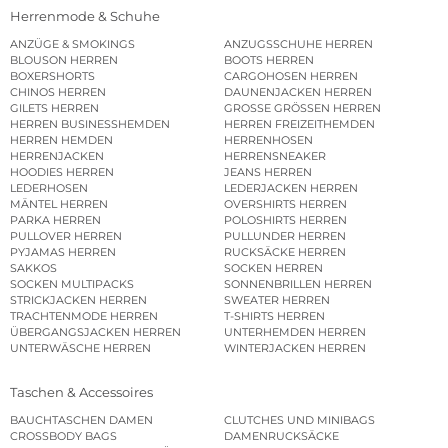
Herrenmode & Schuhe
ANZÜGE & SMOKINGS
ANZUGSSCHUHE HERREN
BLOUSON HERREN
BOOTS HERREN
BOXERSHORTS
CARGOHOSEN HERREN
CHINOS HERREN
DAUNENJACKEN HERREN
GILETS HERREN
GROSSE GRÖSSEN HERREN
HERREN BUSINESSHEMDEN
HERREN FREIZEITHEMDEN
HERREN HEMDEN
HERRENHOSEN
HERRENJACKEN
HERRENSNEAKER
HOODIES HERREN
JEANS HERREN
LEDERHOSEN
LEDERJACKEN HERREN
MÄNTEL HERREN
OVERSHIRTS HERREN
PARKA HERREN
POLOSHIRTS HERREN
PULLOVER HERREN
PULLUNDER HERREN
PYJAMAS HERREN
RUCKSÄCKE HERREN
SAKKOS
SOCKEN HERREN
SOCKEN MULTIPACKS
SONNENBRILLEN HERREN
STRICKJACKEN HERREN
SWEATER HERREN
TRACHTENMODE HERREN
T-SHIRTS HERREN
ÜBERGANGSJACKEN HERREN
UNTERHEMDEN HERREN
UNTERWÄSCHE HERREN
WINTERJACKEN HERREN
Taschen & Accessoires
BAUCHTASCHEN DAMEN
CLUTCHES UND MINIBAGS
CROSSBODY BAGS
DAMENRUCKSÄCKE