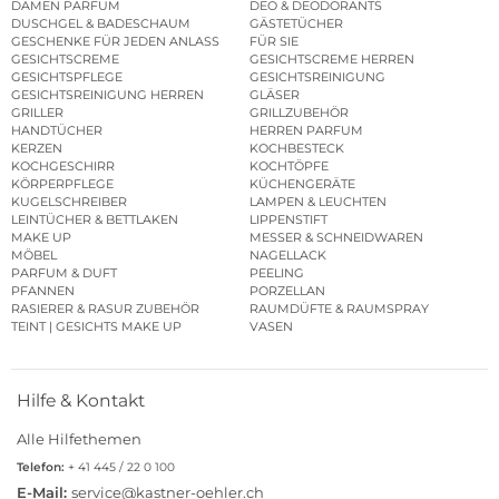
DAMEN PARFUM
DEO & DEODORANTS
DUSCHGEL & BADESCHAUM
GÄSTETÜCHER
GESCHENKE FÜR JEDEN ANLASS
FÜR SIE
GESICHTSCREME
GESICHTSCREME HERREN
GESICHTSPFLEGE
GESICHTSREINIGUNG
GESICHTSREINIGUNG HERREN
GLÄSER
GRILLER
GRILLZUBEHÖR
HANDTÜCHER
HERREN PARFUM
KERZEN
KOCHBESTECK
KOCHGESCHIRR
KOCHTÖPFE
KÖRPERPFLEGE
KÜCHENGERÄTE
KUGELSCHREIBER
LAMPEN & LEUCHTEN
LEINTÜCHER & BETTLAKEN
LIPPENSTIFT
MAKE UP
MESSER & SCHNEIDWAREN
MÖBEL
NAGELLACK
PARFUM & DUFT
PEELING
PFANNEN
PORZELLAN
RASIERER & RASUR ZUBEHÖR
RAUMDÜFTE & RAUMSPRAY
TEINT | GESICHTS MAKE UP
VASEN
Hilfe & Kontakt
Alle Hilfethemen
Telefon:
+ 41 445 / 22 0 100
E-Mail:
service@kastner-oehler.ch