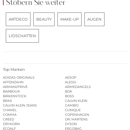
Stöbern Sie weiter
ARTDECO
BEAUTY
MAKE-UP
AUGEN
LIDSCHATTEN
Top Marken
ADIDAS ORIGINALS
AESOP
AFFENZAHN
ALESSI
ARMANI/PRIVÉ
ARMEDANGELS
BARBOUR
BDK
BIRKENSTOCK
BOSS
BRAX
CALVIN KLEIN
CALVIN KLEIN JEANS
CAMBIO
CHANEL
CLINIQUE
COMMA
COPENHAGEN
CREED
DR. MARTENS
DRYKORN
DYSON
ECOALF
ERGOBAG