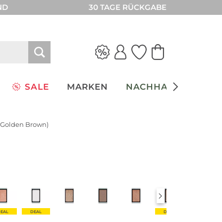
ND
30 TAGE RÜCKGABE
SALE
MARKEN
NACHHALTIGKEIT
y Golden Brown)
DEAL
DEAL
DEAL
DEAL