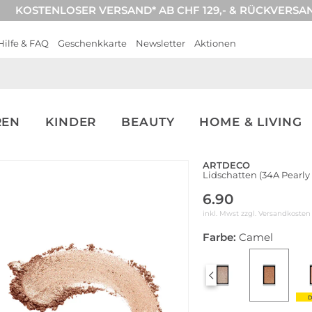
KOSTENLOSER VERSAND* AB CHF 129,- & RÜCKVERSA
Hilfe & FAQ
Geschenkkarte
Newsletter
Aktionen
REN
KINDER
BEAUTY
HOME & LIVING
ARTDECO
Lidschatten (34A Pearl
6.90
inkl. Mwst zzgl.
Versandkosten
Farbe:
Camel
DEAL
DEAL