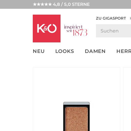
★★★★★ 4,8 / 5,0 STERNE
ZU GIGASPORT
GET THE
NEW IN
WEDDING
LOOK
VIBES
NEU
LOOKS
DAMEN
HER