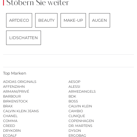
Stöbern Sie weiter
ARTDECO
BEAUTY
MAKE-UP
AUGEN
LIDSCHATTEN
Top Marken
ADIDAS ORIGINALS
AESOP
AFFENZAHN
ALESSI
ARMANI/PRIVÉ
ARMEDANGELS
BARBOUR
BDK
BIRKENSTOCK
BOSS
BRAX
CALVIN KLEIN
CALVIN KLEIN JEANS
CAMBIO
CHANEL
CLINIQUE
COMMA
COPENHAGEN
CREED
DR. MARTENS
DRYKORN
DYSON
ECOALF
ERGOBAG