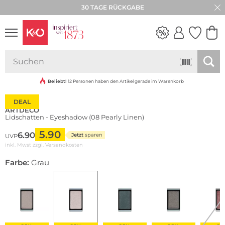
30 TAGE RÜCKGABE
NEW IN
WEDDING
VIBES
Beliebt!
12 Personen haben den Artikel gerade im Warenkorb
DEAL
ARTDECO
Lidschatten - Eyeshadow (08 Pearly Linen)
5.90
6.90
Jetzt
sparen
UVP
inkl. Mwst zzgl.
Versandkosten
Farbe:
Grau