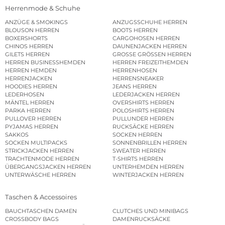
Herrenmode & Schuhe
ANZÜGE & SMOKINGS
ANZUGSSCHUHE HERREN
BLOUSON HERREN
BOOTS HERREN
BOXERSHORTS
CARGOHOSEN HERREN
CHINOS HERREN
DAUNENJACKEN HERREN
GILETS HERREN
GROSSE GRÖSSEN HERREN
HERREN BUSINESSHEMDEN
HERREN FREIZEITHEMDEN
HERREN HEMDEN
HERRENHOSEN
HERRENJACKEN
HERRENSNEAKER
HOODIES HERREN
JEANS HERREN
LEDERHOSEN
LEDERJACKEN HERREN
MÄNTEL HERREN
OVERSHIRTS HERREN
PARKA HERREN
POLOSHIRTS HERREN
PULLOVER HERREN
PULLUNDER HERREN
PYJAMAS HERREN
RUCKSÄCKE HERREN
SAKKOS
SOCKEN HERREN
SOCKEN MULTIPACKS
SONNENBRILLEN HERREN
STRICKJACKEN HERREN
SWEATER HERREN
TRACHTENMODE HERREN
T-SHIRTS HERREN
ÜBERGANGSJACKEN HERREN
UNTERHEMDEN HERREN
UNTERWÄSCHE HERREN
WINTERJACKEN HERREN
Taschen & Accessoires
BAUCHTASCHEN DAMEN
CLUTCHES UND MINIBAGS
CROSSBODY BAGS
DAMENRUCKSÄCKE