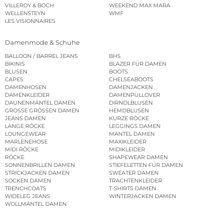
VILLEROY & BOCH
WEEKEND MAX MARA
WELLENSTEYN
WMF
LES VISIONNAIRES
Damenmode & Schuhe
BALLOON / BARREL JEANS
BHS
BIKINIS
BLAZER FÜR DAMEN
BLUSEN
BOOTS
CAPES
CHELSEABOOTS
DAMENHOSEN
DAMENJACKEN
DAMENKLEIDER
DAMENPULLOVER
DAUNENMÄNTEL DAMEN
DIRNDLBLUSEN
GROSSE GRÖSSEN DAMEN
HEMDBLUSEN
JEANS DAMEN
KURZE RÖCKE
LANGE RÖCKE
LEGGINGS DAMEN
LOUNGEWEAR
MÄNTEL DAMEN
MARLENEHOSE
MAXIKLEIDER
MIDI RÖCKE
MIDIKLEIDER
RÖCKE
SHAPEWEAR DAMEN
SONNENBRILLEN DAMEN
STIEFELETTEN FÜR DAMEN
STRICKJACKEN DAMEN
SWEATER DAMEN
SOCKEN DAMEN
TRACHTENKLEIDER
TRENCHCOATS
T-SHIRTS DAMEN
WIDELEG JEANS
WINTERJACKEN DAMEN
WOLLMÄNTEL DAMEN