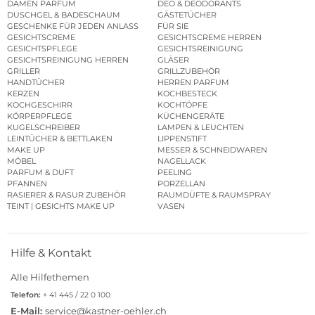
DAMEN PARFUM
DEO & DEODORANTS
DUSCHGEL & BADESCHAUM
GÄSTETÜCHER
GESCHENKE FÜR JEDEN ANLASS
FÜR SIE
GESICHTSCREME
GESICHTSCREME HERREN
GESICHTSPFLEGE
GESICHTSREINIGUNG
GESICHTSREINIGUNG HERREN
GLÄSER
GRILLER
GRILLZUBEHÖR
HANDTÜCHER
HERREN PARFUM
KERZEN
KOCHBESTECK
KOCHGESCHIRR
KOCHTÖPFE
KÖRPERPFLEGE
KÜCHENGERÄTE
KUGELSCHREIBER
LAMPEN & LEUCHTEN
LEINTÜCHER & BETTLAKEN
LIPPENSTIFT
MAKE UP
MESSER & SCHNEIDWAREN
MÖBEL
NAGELLACK
PARFUM & DUFT
PEELING
PFANNEN
PORZELLAN
RASIERER & RASUR ZUBEHÖR
RAUMDÜFTE & RAUMSPRAY
TEINT | GESICHTS MAKE UP
VASEN
Hilfe & Kontakt
Alle Hilfethemen
Telefon:
+ 41 445 / 22 0 100
E-Mail:
service@kastner-oehler.ch