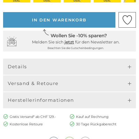
DEAL
DEAL
DEAL
DEAL
DE
IN DEN WARENKORB
Wollen Sie -10% sparen?
Melden Sie sich
jetzt
für den Newsletter an.
Beachten Sie die Gutscheinbedingungen.
Details
Versand & Retoure
Herstellerinformationen
Gratis Versand* ab CHF 129.-
Kauf auf Rechnung
Kostenlose Retoure
30 Tage Rückgaberecht