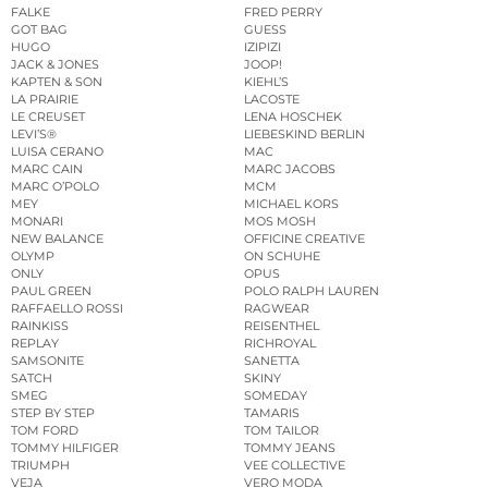
FALKE
FRED PERRY
GOT BAG
GUESS
HUGO
IZIPIZI
JACK & JONES
JOOP!
KAPTEN & SON
KIEHL’S
LA PRAIRIE
LACOSTE
LE CREUSET
LENA HOSCHEK
LEVI’S®
LIEBESKIND BERLIN
LUISA CERANO
MAC
MARC CAIN
MARC JACOBS
MARC O’POLO
MCM
MEY
MICHAEL KORS
MONARI
MOS MOSH
NEW BALANCE
OFFICINE CREATIVE
OLYMP
ON SCHUHE
ONLY
OPUS
PAUL GREEN
POLO RALPH LAUREN
RAFFAELLO ROSSI
RAGWEAR
RAINKISS
REISENTHEL
REPLAY
RICHROYAL
SAMSONITE
SANETTA
SATCH
SKINY
SMEG
SOMEDAY
STEP BY STEP
TAMARIS
TOM FORD
TOM TAILOR
TOMMY HILFIGER
TOMMY JEANS
TRIUMPH
VEE COLLECTIVE
VEJA
VERO MODA