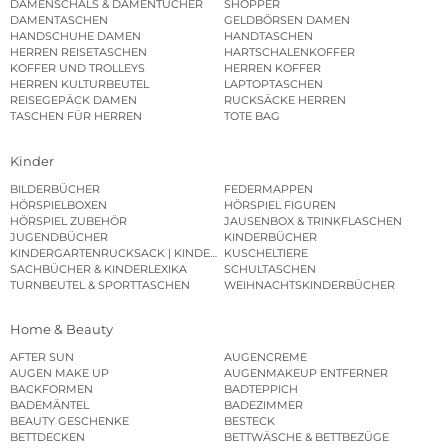
DAMENSCHALS & DAMENTÜCHER
SHOPPER
DAMENTASCHEN
GELDBÖRSEN DAMEN
HANDSCHUHE DAMEN
HANDTASCHEN
HERREN REISETASCHEN
HARTSCHALENKOFFER
KOFFER UND TROLLEYS
HERREN KOFFER
HERREN KULTURBEUTEL
LAPTOPTASCHEN
REISEGEPÄCK DAMEN
RUCKSÄCKE HERREN
TASCHEN FÜR HERREN
TOTE BAG
Kinder
BILDERBÜCHER
FEDERMAPPEN
HÖRSPIELBOXEN
HÖRSPIEL FIGUREN
HÖRSPIEL ZUBEHÖR
JAUSENBOX & TRINKFLASCHEN
JUGENDBÜCHER
KINDERBÜCHER
KINDERGARTENRUCKSACK | KINDERGARTENBEUTEL
KUSCHELTIERE
SACHBÜCHER & KINDERLEXIKA
SCHULTASCHEN
TURNBEUTEL & SPORTTASCHEN
WEIHNACHTSKINDERBÜCHER
Home & Beauty
AFTER SUN
AUGENCREME
AUGEN MAKE UP
AUGENMAKEUP ENTFERNER
BACKFORMEN
BADTEPPICH
BADEMÄNTEL
BADEZIMMER
BEAUTY GESCHENKE
BESTECK
BETTDECKEN
BETTWÄSCHE & BETTBEZÜGE