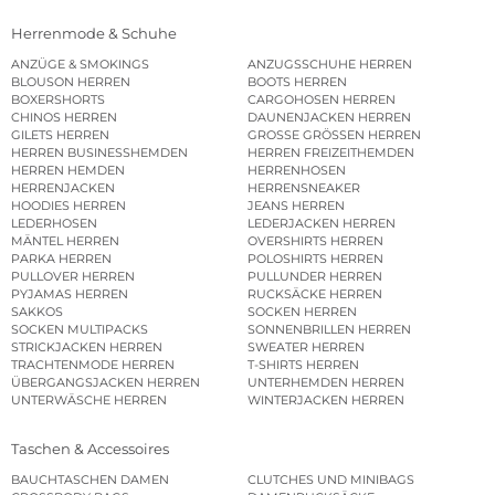
Herrenmode & Schuhe
ANZÜGE & SMOKINGS
ANZUGSSCHUHE HERREN
BLOUSON HERREN
BOOTS HERREN
BOXERSHORTS
CARGOHOSEN HERREN
CHINOS HERREN
DAUNENJACKEN HERREN
GILETS HERREN
GROSSE GRÖSSEN HERREN
HERREN BUSINESSHEMDEN
HERREN FREIZEITHEMDEN
HERREN HEMDEN
HERRENHOSEN
HERRENJACKEN
HERRENSNEAKER
HOODIES HERREN
JEANS HERREN
LEDERHOSEN
LEDERJACKEN HERREN
MÄNTEL HERREN
OVERSHIRTS HERREN
PARKA HERREN
POLOSHIRTS HERREN
PULLOVER HERREN
PULLUNDER HERREN
PYJAMAS HERREN
RUCKSÄCKE HERREN
SAKKOS
SOCKEN HERREN
SOCKEN MULTIPACKS
SONNENBRILLEN HERREN
STRICKJACKEN HERREN
SWEATER HERREN
TRACHTENMODE HERREN
T-SHIRTS HERREN
ÜBERGANGSJACKEN HERREN
UNTERHEMDEN HERREN
UNTERWÄSCHE HERREN
WINTERJACKEN HERREN
Taschen & Accessoires
BAUCHTASCHEN DAMEN
CLUTCHES UND MINIBAGS