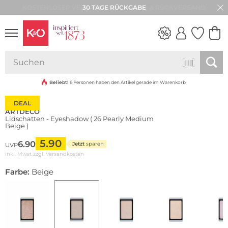
30 TAGE RÜCKGABE
NEW IN
WEDDING
VIBES
Beliebt!
6 Personen haben den Artikel gerade im Warenkorb
DEAL
ARTDECO
Lidschatten - Eyeshadow ( 26 Pearly Medium
Beige )
5.90
6.90
Jetzt
sparen
UVP
inkl. Mwst zzgl.
Versandkosten
Farbe:
Beige