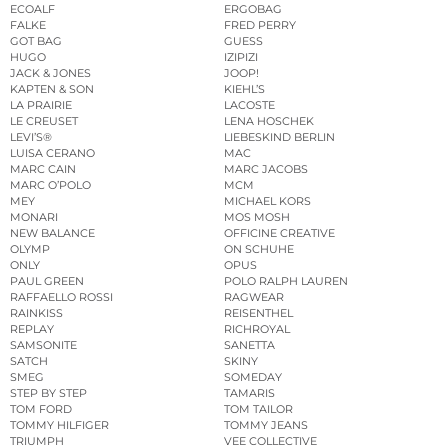
ECOALF
ERGOBAG
FALKE
FRED PERRY
GOT BAG
GUESS
HUGO
IZIPIZI
JACK & JONES
JOOP!
KAPTEN & SON
KIEHL’S
LA PRAIRIE
LACOSTE
LE CREUSET
LENA HOSCHEK
LEVI’S®
LIEBESKIND BERLIN
LUISA CERANO
MAC
MARC CAIN
MARC JACOBS
MARC O’POLO
MCM
MEY
MICHAEL KORS
MONARI
MOS MOSH
NEW BALANCE
OFFICINE CREATIVE
OLYMP
ON SCHUHE
ONLY
OPUS
PAUL GREEN
POLO RALPH LAUREN
RAFFAELLO ROSSI
RAGWEAR
RAINKISS
REISENTHEL
REPLAY
RICHROYAL
SAMSONITE
SANETTA
SATCH
SKINY
SMEG
SOMEDAY
STEP BY STEP
TAMARIS
TOM FORD
TOM TAILOR
TOMMY HILFIGER
TOMMY JEANS
TRIUMPH
VEE COLLECTIVE