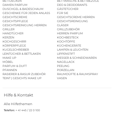
BETTDECKEN
BETTWÄSCHE & BETTBEZÜGE
DAMEN PARFUM
DEO & DEODORANTS
DUSCHGEL & BADESCHAUM
GÄSTETÜCHER
GESCHENKE FÜR JEDEN ANLASS
FÜR SIE
GESICHTSCREME
GESICHTSCREME HERREN
GESICHTSPFLEGE
GESICHTSREINIGUNG
GESICHTSREINIGUNG HERREN
GLÄSER
GRILLER
GRILLZUBEHÖR
HANDTÜCHER
HERREN PARFUM
KERZEN
KOCHBESTECK
KOCHGESCHIRR
KOCHTÖPFE
KÖRPERPFLEGE
KÜCHENGERÄTE
KUGELSCHREIBER
LAMPEN & LEUCHTEN
LEINTÜCHER & BETTLAKEN
LIPPENSTIFT
MAKE UP
MESSER & SCHNEIDWAREN
MÖBEL
NAGELLACK
PARFUM & DUFT
PEELING
PFANNEN
PORZELLAN
RASIERER & RASUR ZUBEHÖR
RAUMDÜFTE & RAUMSPRAY
TEINT | GESICHTS MAKE UP
VASEN
Hilfe & Kontakt
Alle Hilfethemen
Telefon:
+ 41 445 / 22 0 100