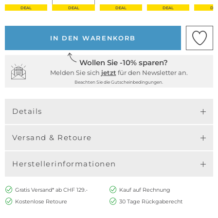
DEAL
DEAL
DEAL
DEAL
DE
IN DEN WARENKORB
Wollen Sie -10% sparen?
Melden Sie sich
jetzt
für den Newsletter an.
Beachten Sie die Gutscheinbedingungen.
Details
Versand & Retoure
Herstellerinformationen
Gratis Versand* ab CHF 129.-
Kauf auf Rechnung
Kostenlose Retoure
30 Tage Rückgaberecht