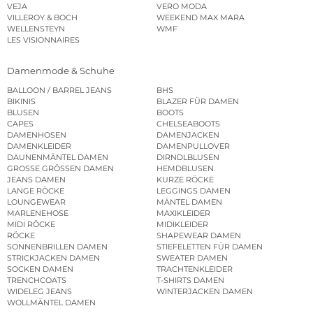
VEJA
VERO MODA
VILLEROY & BOCH
WEEKEND MAX MARA
WELLENSTEYN
WMF
LES VISIONNAIRES
Damenmode & Schuhe
BALLOON / BARREL JEANS
BHS
BIKINIS
BLAZER FÜR DAMEN
BLUSEN
BOOTS
CAPES
CHELSEABOOTS
DAMENHOSEN
DAMENJACKEN
DAMENKLEIDER
DAMENPULLOVER
DAUNENMÄNTEL DAMEN
DIRNDLBLUSEN
GROSSE GRÖSSEN DAMEN
HEMDBLUSEN
JEANS DAMEN
KURZE RÖCKE
LANGE RÖCKE
LEGGINGS DAMEN
LOUNGEWEAR
MÄNTEL DAMEN
MARLENEHOSE
MAXIKLEIDER
MIDI RÖCKE
MIDIKLEIDER
RÖCKE
SHAPEWEAR DAMEN
SONNENBRILLEN DAMEN
STIEFELETTEN FÜR DAMEN
STRICKJACKEN DAMEN
SWEATER DAMEN
SOCKEN DAMEN
TRACHTENKLEIDER
TRENCHCOATS
T-SHIRTS DAMEN
WIDELEG JEANS
WINTERJACKEN DAMEN
WOLLMÄNTEL DAMEN