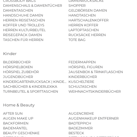
CROSSBODY BAGS
DAMENRUCKSÄCKE
DAMENSCHALS & DAMENTÜCHER
SHOPPER
DAMENTASCHEN
GELDBÖRSEN DAMEN
HANDSCHUHE DAMEN
HANDTASCHEN
HERREN REISETASCHEN
HARTSCHALENKOFFER
KOFFER UND TROLLEYS
HERREN KOFFER
HERREN KULTURBEUTEL
LAPTOPTASCHEN
REISEGEPÄCK DAMEN
RUCKSÄCKE HERREN
TASCHEN FÜR HERREN
TOTE BAG
Kinder
BILDERBÜCHER
FEDERMAPPEN
HÖRSPIELBOXEN
HÖRSPIEL FIGUREN
HÖRSPIEL ZUBEHÖR
JAUSENBOX & TRINKFLASCHEN
JUGENDBÜCHER
KINDERBÜCHER
KINDERGARTENRUCKSACK | KINDERGARTENBEUTEL
KUSCHELTIERE
SACHBÜCHER & KINDERLEXIKA
SCHULTASCHEN
TURNBEUTEL & SPORTTASCHEN
WEIHNACHTSKINDERBÜCHER
Home & Beauty
AFTER SUN
AUGENCREME
AUGEN MAKE UP
AUGENMAKEUP ENTFERNER
BACKFORMEN
BADTEPPICH
BADEMÄNTEL
BADEZIMMER
BEAUTY GESCHENKE
BESTECK