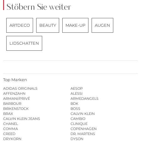
Stöbern Sie weiter
ARTDECO
BEAUTY
MAKE-UP
AUGEN
LIDSCHATTEN
Top Marken
ADIDAS ORIGINALS
AESOP
AFFENZAHN
ALESSI
ARMANI/PRIVÉ
ARMEDANGELS
BARBOUR
BDK
BIRKENSTOCK
BOSS
BRAX
CALVIN KLEIN
CALVIN KLEIN JEANS
CAMBIO
CHANEL
CLINIQUE
COMMA
COPENHAGEN
CREED
DR. MARTENS
DRYKORN
DYSON