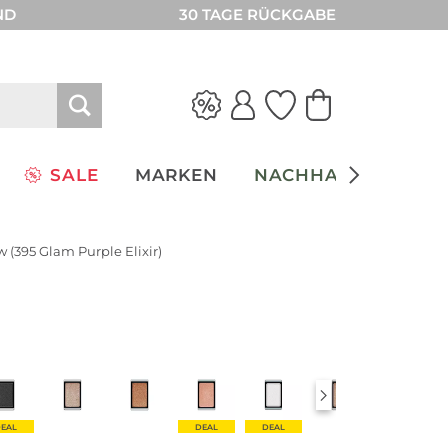
ND
30 TAGE RÜCKGABE
SALE
MARKEN
NACHHALTIGKEIT
 (395 Glam Purple Elixir)
EAL
DEAL
DEAL