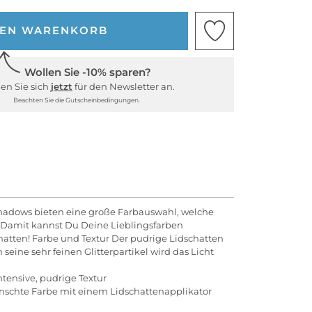
DEN WARENKORB
Wollen Sie -10% sparen?
en Sie sich
jetzt
für den Newsletter an.
Beachten Sie die Gutscheinbedingungen.
shadows bieten eine große Farbauswahl, welche
. Damit kannst Du Deine Lieblingsfarben
atten! Farbe und Textur Der pudrige Lidschatten
seine sehr feinen Glitterpartikel wird das Licht
ensive, pudrige Textur
nschte Farbe mit einem Lidschattenapplikator