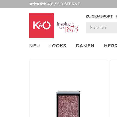
★★★★★ 4,8 / 5,0 STERNE
ZU GIGASPORT
GET THE
NEW IN
WEDDING
LOOK
VIBES
NEU
LOOKS
DAMEN
HER