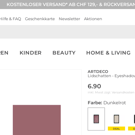
KOSTENLOSER VERSAND* AB CHF 129,- & RÜCKVERSA
Hilfe & FAQ
Geschenkkarte
Newsletter
Aktionen
REN
KINDER
BEAUTY
HOME & LIVING
ARTDECO
Lidschatten - Eyeshadow
6.90
inkl. Mwst zzgl.
Versandkosten
Farbe:
Dunkelrot
DEAL
D