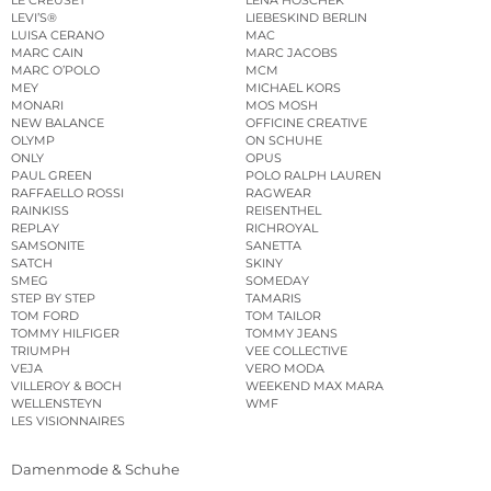
LEVI’S®
LIEBESKIND BERLIN
LUISA CERANO
MAC
MARC CAIN
MARC JACOBS
MARC O’POLO
MCM
MEY
MICHAEL KORS
MONARI
MOS MOSH
NEW BALANCE
OFFICINE CREATIVE
OLYMP
ON SCHUHE
ONLY
OPUS
PAUL GREEN
POLO RALPH LAUREN
RAFFAELLO ROSSI
RAGWEAR
RAINKISS
REISENTHEL
REPLAY
RICHROYAL
SAMSONITE
SANETTA
SATCH
SKINY
SMEG
SOMEDAY
STEP BY STEP
TAMARIS
TOM FORD
TOM TAILOR
TOMMY HILFIGER
TOMMY JEANS
TRIUMPH
VEE COLLECTIVE
VEJA
VERO MODA
VILLEROY & BOCH
WEEKEND MAX MARA
WELLENSTEYN
WMF
LES VISIONNAIRES
Damenmode & Schuhe