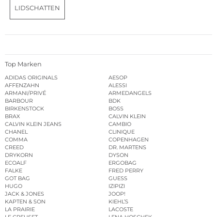
LIDSCHATTEN
Top Marken
ADIDAS ORIGINALS
AESOP
AFFENZAHN
ALESSI
ARMANI/PRIVÉ
ARMEDANGELS
BARBOUR
BDK
BIRKENSTOCK
BOSS
BRAX
CALVIN KLEIN
CALVIN KLEIN JEANS
CAMBIO
CHANEL
CLINIQUE
COMMA
COPENHAGEN
CREED
DR. MARTENS
DRYKORN
DYSON
ECOALF
ERGOBAG
FALKE
FRED PERRY
GOT BAG
GUESS
HUGO
IZIPIZI
JACK & JONES
JOOP!
KAPTEN & SON
KIEHL’S
LA PRAIRIE
LACOSTE
LE CREUSET
LENA HOSCHEK