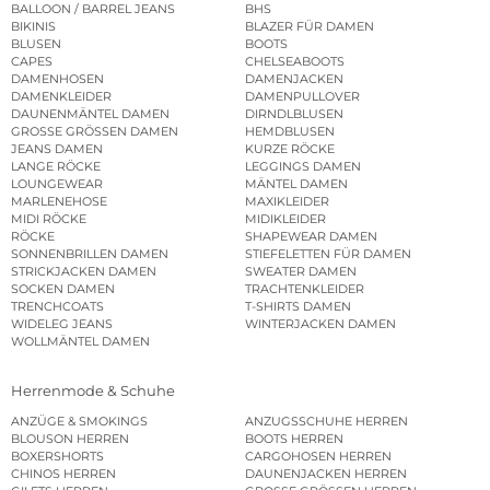
BALLOON / BARREL JEANS
BHS
BIKINIS
BLAZER FÜR DAMEN
BLUSEN
BOOTS
CAPES
CHELSEABOOTS
DAMENHOSEN
DAMENJACKEN
DAMENKLEIDER
DAMENPULLOVER
DAUNENMÄNTEL DAMEN
DIRNDLBLUSEN
GROSSE GRÖSSEN DAMEN
HEMDBLUSEN
JEANS DAMEN
KURZE RÖCKE
LANGE RÖCKE
LEGGINGS DAMEN
LOUNGEWEAR
MÄNTEL DAMEN
MARLENEHOSE
MAXIKLEIDER
MIDI RÖCKE
MIDIKLEIDER
RÖCKE
SHAPEWEAR DAMEN
SONNENBRILLEN DAMEN
STIEFELETTEN FÜR DAMEN
STRICKJACKEN DAMEN
SWEATER DAMEN
SOCKEN DAMEN
TRACHTENKLEIDER
TRENCHCOATS
T-SHIRTS DAMEN
WIDELEG JEANS
WINTERJACKEN DAMEN
WOLLMÄNTEL DAMEN
Herrenmode & Schuhe
ANZÜGE & SMOKINGS
ANZUGSSCHUHE HERREN
BLOUSON HERREN
BOOTS HERREN
BOXERSHORTS
CARGOHOSEN HERREN
CHINOS HERREN
DAUNENJACKEN HERREN