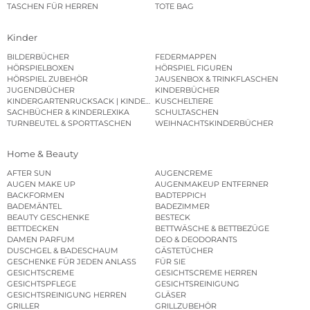
TASCHEN FÜR HERREN
TOTE BAG
Kinder
BILDERBÜCHER
FEDERMAPPEN
HÖRSPIELBOXEN
HÖRSPIEL FIGUREN
HÖRSPIEL ZUBEHÖR
JAUSENBOX & TRINKFLASCHEN
JUGENDBÜCHER
KINDERBÜCHER
KINDERGARTENRUCKSACK | KINDERGARTENBEUTEL
KUSCHELTIERE
SACHBÜCHER & KINDERLEXIKA
SCHULTASCHEN
TURNBEUTEL & SPORTTASCHEN
WEIHNACHTSKINDERBÜCHER
Home & Beauty
AFTER SUN
AUGENCREME
AUGEN MAKE UP
AUGENMAKEUP ENTFERNER
BACKFORMEN
BADTEPPICH
BADEMÄNTEL
BADEZIMMER
BEAUTY GESCHENKE
BESTECK
BETTDECKEN
BETTWÄSCHE & BETTBEZÜGE
DAMEN PARFUM
DEO & DEODORANTS
DUSCHGEL & BADESCHAUM
GÄSTETÜCHER
GESCHENKE FÜR JEDEN ANLASS
FÜR SIE
GESICHTSCREME
GESICHTSCREME HERREN
GESICHTSPFLEGE
GESICHTSREINIGUNG
GESICHTSREINIGUNG HERREN
GLÄSER
GRILLER
GRILLZUBEHÖR