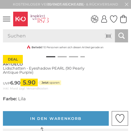
30 TAGE RÜCKGABE
NEW IN
WEDDING
VIBES
Beliebt!
10 Personen sehen sich diesen Artikel gerade an
DEAL
ARTDECO
Lidschatten - Eyeshadow PEARL (90 Pearly
Antique Purple)
5.90
6.90
Jetzt
sparen
UVP
inkl. Mwst zzgl.
Versandkosten
Farbe:
Lila
IN DEN WARENKORB