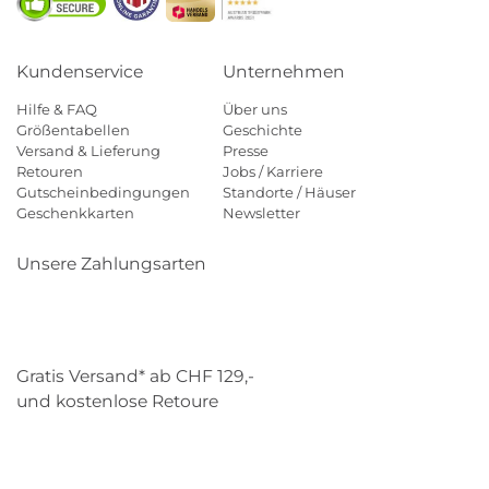
Kundenservice
Unternehmen
Hilfe & FAQ
Über uns
Größentabellen
Geschichte
Versand & Lieferung
Presse
Retouren
Jobs / Karriere
Gutscheinbedingungen
Standorte / Häuser
Geschenkkarten
Newsletter
Unsere Zahlungsarten
Klarna
Mastercard
Visa
Diners
Applepay
Paypal
Gratis Versand* ab CHF 129,-
und kostenlose Retoure
Schweizer Post
Gebrüder Weiss