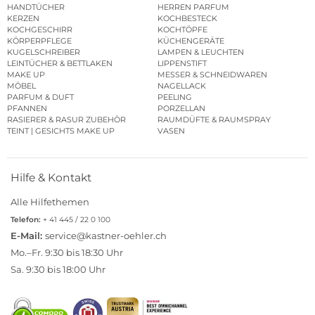
HANDTÜCHER
HERREN PARFUM
KERZEN
KOCHBESTECK
KOCHGESCHIRR
KOCHTÖPFE
KÖRPERPFLEGE
KÜCHENGERÄTE
KUGELSCHREIBER
LAMPEN & LEUCHTEN
LEINTÜCHER & BETTLAKEN
LIPPENSTIFT
MAKE UP
MESSER & SCHNEIDWAREN
MÖBEL
NAGELLACK
PARFUM & DUFT
PEELING
PFANNEN
PORZELLAN
RASIERER & RASUR ZUBEHÖR
RAUMDÜFTE & RAUMSPRAY
TEINT | GESICHTS MAKE UP
VASEN
Hilfe & Kontakt
Alle Hilfethemen
Telefon:
+ 41 445 / 22 0 100
E-Mail:
service@kastner-oehler.ch
Mo.–Fr. 9:30 bis 18:30 Uhr
Sa. 9:30 bis 18:00 Uhr