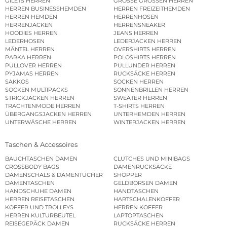
GILETS HERREN
GROSSE GRÖSSEN HERREN
HERREN BUSINESSHEMDEN
HERREN FREIZEITHEMDEN
HERREN HEMDEN
HERRENHOSEN
HERRENJACKEN
HERRENSNEAKER
HOODIES HERREN
JEANS HERREN
LEDERHOSEN
LEDERJACKEN HERREN
MÄNTEL HERREN
OVERSHIRTS HERREN
PARKA HERREN
POLOSHIRTS HERREN
PULLOVER HERREN
PULLUNDER HERREN
PYJAMAS HERREN
RUCKSÄCKE HERREN
SAKKOS
SOCKEN HERREN
SOCKEN MULTIPACKS
SONNENBRILLEN HERREN
STRICKJACKEN HERREN
SWEATER HERREN
TRACHTENMODE HERREN
T-SHIRTS HERREN
ÜBERGANGSJACKEN HERREN
UNTERHEMDEN HERREN
UNTERWÄSCHE HERREN
WINTERJACKEN HERREN
Taschen & Accessoires
BAUCHTASCHEN DAMEN
CLUTCHES UND MINIBAGS
CROSSBODY BAGS
DAMENRUCKSÄCKE
DAMENSCHALS & DAMENTÜCHER
SHOPPER
DAMENTASCHEN
GELDBÖRSEN DAMEN
HANDSCHUHE DAMEN
HANDTASCHEN
HERREN REISETASCHEN
HARTSCHALENKOFFER
KOFFER UND TROLLEYS
HERREN KOFFER
HERREN KULTURBEUTEL
LAPTOPTASCHEN
REISEGEPÄCK DAMEN
RUCKSÄCKE HERREN