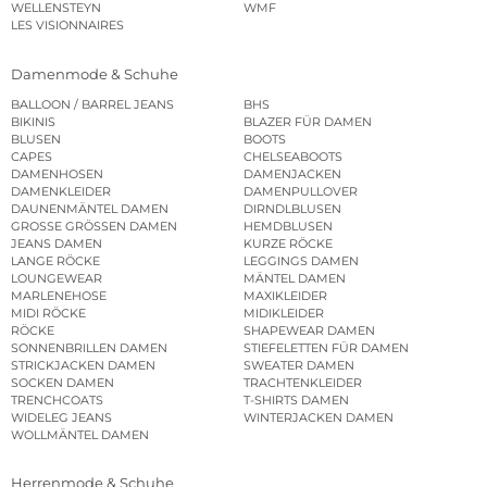
WELLENSTEYN
WMF
LES VISIONNAIRES
Damenmode & Schuhe
BALLOON / BARREL JEANS
BHS
BIKINIS
BLAZER FÜR DAMEN
BLUSEN
BOOTS
CAPES
CHELSEABOOTS
DAMENHOSEN
DAMENJACKEN
DAMENKLEIDER
DAMENPULLOVER
DAUNENMÄNTEL DAMEN
DIRNDLBLUSEN
GROSSE GRÖSSEN DAMEN
HEMDBLUSEN
JEANS DAMEN
KURZE RÖCKE
LANGE RÖCKE
LEGGINGS DAMEN
LOUNGEWEAR
MÄNTEL DAMEN
MARLENEHOSE
MAXIKLEIDER
MIDI RÖCKE
MIDIKLEIDER
RÖCKE
SHAPEWEAR DAMEN
SONNENBRILLEN DAMEN
STIEFELETTEN FÜR DAMEN
STRICKJACKEN DAMEN
SWEATER DAMEN
SOCKEN DAMEN
TRACHTENKLEIDER
TRENCHCOATS
T-SHIRTS DAMEN
WIDELEG JEANS
WINTERJACKEN DAMEN
WOLLMÄNTEL DAMEN
Herrenmode & Schuhe