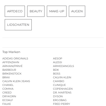
ARTDECO
BEAUTY
MAKE-UP
AUGEN
LIDSCHATTEN
Top Marken
ADIDAS ORIGINALS
AESOP
AFFENZAHN
ALESSI
ARMANI/PRIVÉ
ARMEDANGELS
BARBOUR
BDK
BIRKENSTOCK
BOSS
BRAX
CALVIN KLEIN
CALVIN KLEIN JEANS
CAMBIO
CHANEL
CLINIQUE
COMMA
COPENHAGEN
CREED
DR. MARTENS
DRYKORN
DYSON
ECOALF
ERGOBAG
FALKE
FRED PERRY