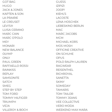
GOT BAG
GUESS
HUGO
IZIPIZI
JACK & JONES
JOOP!
KAPTEN & SON
KIEHL’S
LA PRAIRIE
LACOSTE
LE CREUSET
LENA HOSCHEK
LEVI’S®
LIEBESKIND BERLIN
LUISA CERANO
MAC
MARC CAIN
MARC JACOBS
MARC O’POLO
MCM
MEY
MICHAEL KORS
MONARI
MOS MOSH
NEW BALANCE
OFFICINE CREATIVE
OLYMP
ON SCHUHE
ONLY
OPUS
PAUL GREEN
POLO RALPH LAUREN
RAFFAELLO ROSSI
RAGWEAR
RAINKISS
REISENTHEL
REPLAY
RICHROYAL
SAMSONITE
SANETTA
SATCH
SKINY
SMEG
SOMEDAY
STEP BY STEP
TAMARIS
TOM FORD
TOM TAILOR
TOMMY HILFIGER
TOMMY JEANS
TRIUMPH
VEE COLLECTIVE
VEJA
VERO MODA
VILLEROY & BOCH
WEEKEND MAX MARA