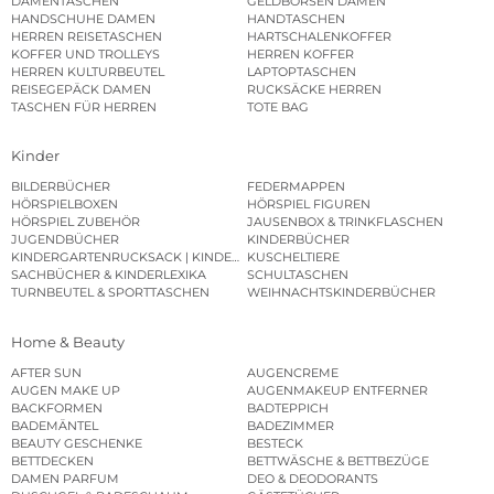
DAMENTASCHEN
GELDBÖRSEN DAMEN
HANDSCHUHE DAMEN
HANDTASCHEN
HERREN REISETASCHEN
HARTSCHALENKOFFER
KOFFER UND TROLLEYS
HERREN KOFFER
HERREN KULTURBEUTEL
LAPTOPTASCHEN
REISEGEPÄCK DAMEN
RUCKSÄCKE HERREN
TASCHEN FÜR HERREN
TOTE BAG
Kinder
BILDERBÜCHER
FEDERMAPPEN
HÖRSPIELBOXEN
HÖRSPIEL FIGUREN
HÖRSPIEL ZUBEHÖR
JAUSENBOX & TRINKFLASCHEN
JUGENDBÜCHER
KINDERBÜCHER
KINDERGARTENRUCKSACK | KINDERGARTENBEUTEL
KUSCHELTIERE
SACHBÜCHER & KINDERLEXIKA
SCHULTASCHEN
TURNBEUTEL & SPORTTASCHEN
WEIHNACHTSKINDERBÜCHER
Home & Beauty
AFTER SUN
AUGENCREME
AUGEN MAKE UP
AUGENMAKEUP ENTFERNER
BACKFORMEN
BADTEPPICH
BADEMÄNTEL
BADEZIMMER
BEAUTY GESCHENKE
BESTECK
BETTDECKEN
BETTWÄSCHE & BETTBEZÜGE
DAMEN PARFUM
DEO & DEODORANTS