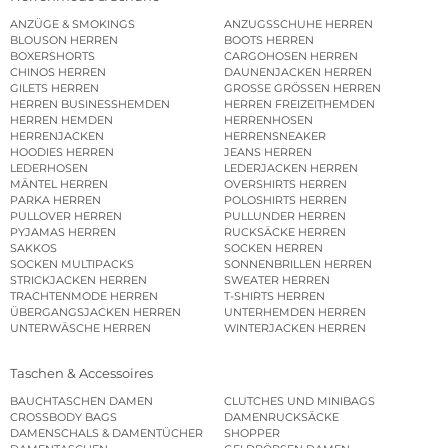
ANZÜGE & SMOKINGS
ANZUGSSCHUHE HERREN
BLOUSON HERREN
BOOTS HERREN
BOXERSHORTS
CARGOHOSEN HERREN
CHINOS HERREN
DAUNENJACKEN HERREN
GILETS HERREN
GROSSE GRÖSSEN HERREN
HERREN BUSINESSHEMDEN
HERREN FREIZEITHEMDEN
HERREN HEMDEN
HERRENHOSEN
HERRENJACKEN
HERRENSNEAKER
HOODIES HERREN
JEANS HERREN
LEDERHOSEN
LEDERJACKEN HERREN
MÄNTEL HERREN
OVERSHIRTS HERREN
PARKA HERREN
POLOSHIRTS HERREN
PULLOVER HERREN
PULLUNDER HERREN
PYJAMAS HERREN
RUCKSÄCKE HERREN
SAKKOS
SOCKEN HERREN
SOCKEN MULTIPACKS
SONNENBRILLEN HERREN
STRICKJACKEN HERREN
SWEATER HERREN
TRACHTENMODE HERREN
T-SHIRTS HERREN
ÜBERGANGSJACKEN HERREN
UNTERHEMDEN HERREN
UNTERWÄSCHE HERREN
WINTERJACKEN HERREN
Taschen & Accessoires
BAUCHTASCHEN DAMEN
CLUTCHES UND MINIBAGS
CROSSBODY BAGS
DAMENRUCKSÄCKE
DAMENSCHALS & DAMENTÜCHER
SHOPPER