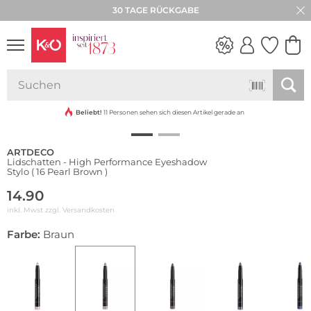
30 TAGE RÜCKGABE
Wasserfest
NEW IN
WEDDING
VIBES
Beliebt!
11 Personen sehen sich diesen Artikel gerade an
ARTDECO
Lidschatten - High Performance Eyeshadow
Stylo ( 16 Pearl Brown )
14.90
inkl. Mwst zzgl.
Versandkosten
Farbe:
Braun