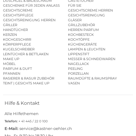
DUSCHGEL & BADESCHAUM
GÄSTETÜCHER
GESCHENKE FÜR JEDEN ANLASS
FÜR SIE
GESICHTSCREME
GESICHTSCREME HERREN
GESICHTSPFLEGE
GESICHTSREINIGUNG
GESICHTSREINIGUNG HERREN
GLÄSER
GRILLER
GRILLZUBEHÖR
HANDTÜCHER
HERREN PARFUM
KERZEN
KOCHBESTECK
KOCHGESCHIRR
KOCHTÖPFE
KÖRPERPFLEGE
KÜCHENGERÄTE
KUGELSCHREIBER
LAMPEN & LEUCHTEN
LEINTÜCHER & BETTLAKEN
LIPPENSTIFT
MAKE UP
MESSER & SCHNEIDWAREN
MÖBEL
NAGELLACK
PARFUM & DUFT
PEELING
PFANNEN
PORZELLAN
RASIERER & RASUR ZUBEHÖR
RAUMDÜFTE & RAUMSPRAY
TEINT | GESICHTS MAKE UP
VASEN
Hilfe & Kontakt
Alle Hilfethemen
Telefon:
+ 41 445 / 22 0 100
E-Mail:
service@kastner-oehler.ch
Mo.–Fr. 9:30 bis 18:30 Uhr