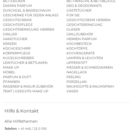
BETTDECKEN
BETTWÄSCHE & BETTBEZÜGE
DAMEN PARFUM
DEO & DEODORANTS
DUSCHGEL & BADESCHAUM
GÄSTETÜCHER
GESCHENKE FÜR JEDEN ANLASS
FÜR SIE
GESICHTSCREME
GESICHTSCREME HERREN
GESICHTSPFLEGE
GESICHTSREINIGUNG
GESICHTSREINIGUNG HERREN
GLÄSER
GRILLER
GRILLZUBEHÖR
HANDTÜCHER
HERREN PARFUM
KERZEN
KOCHBESTECK
KOCHGESCHIRR
KOCHTÖPFE
KÖRPERPFLEGE
KÜCHENGERÄTE
KUGELSCHREIBER
LAMPEN & LEUCHTEN
LEINTÜCHER & BETTLAKEN
LIPPENSTIFT
MAKE UP
MESSER & SCHNEIDWAREN
MÖBEL
NAGELLACK
PARFUM & DUFT
PEELING
PFANNEN
PORZELLAN
RASIERER & RASUR ZUBEHÖR
RAUMDÜFTE & RAUMSPRAY
TEINT | GESICHTS MAKE UP
VASEN
Hilfe & Kontakt
Alle Hilfethemen
Telefon:
+ 41 445 / 22 0 100