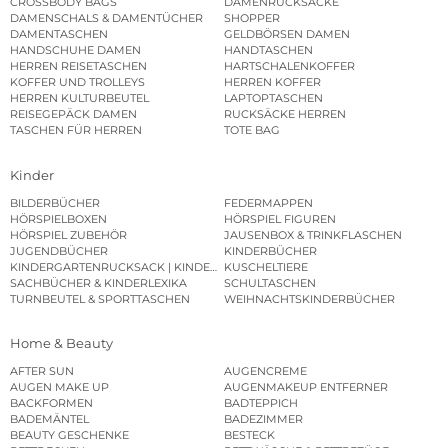
CROSSBODY BAGS
DAMENRUCKSÄCKE
DAMENSCHALS & DAMENTÜCHER
SHOPPER
DAMENTASCHEN
GELDBÖRSEN DAMEN
HANDSCHUHE DAMEN
HANDTASCHEN
HERREN REISETASCHEN
HARTSCHALENKOFFER
KOFFER UND TROLLEYS
HERREN KOFFER
HERREN KULTURBEUTEL
LAPTOPTASCHEN
REISEGEPÄCK DAMEN
RUCKSÄCKE HERREN
TASCHEN FÜR HERREN
TOTE BAG
Kinder
BILDERBÜCHER
FEDERMAPPEN
HÖRSPIELBOXEN
HÖRSPIEL FIGUREN
HÖRSPIEL ZUBEHÖR
JAUSENBOX & TRINKFLASCHEN
JUGENDBÜCHER
KINDERBÜCHER
KINDERGARTENRUCKSACK | KINDERGARTENBEUTEL
KUSCHELTIERE
SACHBÜCHER & KINDERLEXIKA
SCHULTASCHEN
TURNBEUTEL & SPORTTASCHEN
WEIHNACHTSKINDERBÜCHER
Home & Beauty
AFTER SUN
AUGENCREME
AUGEN MAKE UP
AUGENMAKEUP ENTFERNER
BACKFORMEN
BADTEPPICH
BADEMÄNTEL
BADEZIMMER
BEAUTY GESCHENKE
BESTECK