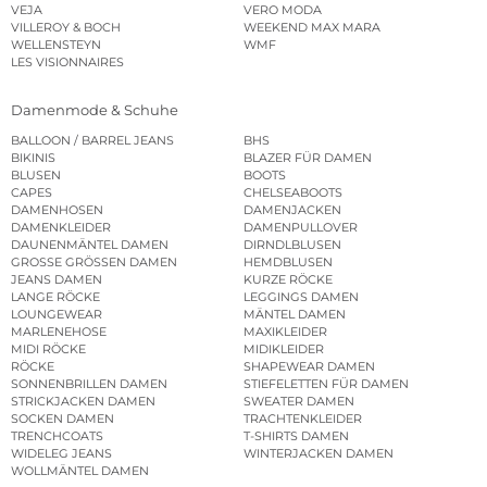
VEJA
VERO MODA
VILLEROY & BOCH
WEEKEND MAX MARA
WELLENSTEYN
WMF
LES VISIONNAIRES
Damenmode & Schuhe
BALLOON / BARREL JEANS
BHS
BIKINIS
BLAZER FÜR DAMEN
BLUSEN
BOOTS
CAPES
CHELSEABOOTS
DAMENHOSEN
DAMENJACKEN
DAMENKLEIDER
DAMENPULLOVER
DAUNENMÄNTEL DAMEN
DIRNDLBLUSEN
GROSSE GRÖSSEN DAMEN
HEMDBLUSEN
JEANS DAMEN
KURZE RÖCKE
LANGE RÖCKE
LEGGINGS DAMEN
LOUNGEWEAR
MÄNTEL DAMEN
MARLENEHOSE
MAXIKLEIDER
MIDI RÖCKE
MIDIKLEIDER
RÖCKE
SHAPEWEAR DAMEN
SONNENBRILLEN DAMEN
STIEFELETTEN FÜR DAMEN
STRICKJACKEN DAMEN
SWEATER DAMEN
SOCKEN DAMEN
TRACHTENKLEIDER
TRENCHCOATS
T-SHIRTS DAMEN
WIDELEG JEANS
WINTERJACKEN DAMEN
WOLLMÄNTEL DAMEN