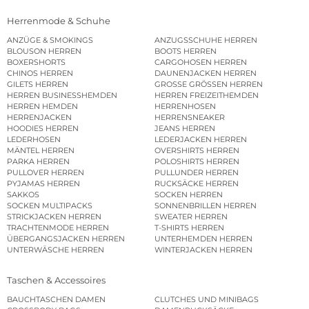
Herrenmode & Schuhe
ANZÜGE & SMOKINGS
ANZUGSSCHUHE HERREN
BLOUSON HERREN
BOOTS HERREN
BOXERSHORTS
CARGOHOSEN HERREN
CHINOS HERREN
DAUNENJACKEN HERREN
GILETS HERREN
GROSSE GRÖSSEN HERREN
HERREN BUSINESSHEMDEN
HERREN FREIZEITHEMDEN
HERREN HEMDEN
HERRENHOSEN
HERRENJACKEN
HERRENSNEAKER
HOODIES HERREN
JEANS HERREN
LEDERHOSEN
LEDERJACKEN HERREN
MÄNTEL HERREN
OVERSHIRTS HERREN
PARKA HERREN
POLOSHIRTS HERREN
PULLOVER HERREN
PULLUNDER HERREN
PYJAMAS HERREN
RUCKSÄCKE HERREN
SAKKOS
SOCKEN HERREN
SOCKEN MULTIPACKS
SONNENBRILLEN HERREN
STRICKJACKEN HERREN
SWEATER HERREN
TRACHTENMODE HERREN
T-SHIRTS HERREN
ÜBERGANGSJACKEN HERREN
UNTERHEMDEN HERREN
UNTERWÄSCHE HERREN
WINTERJACKEN HERREN
Taschen & Accessoires
BAUCHTASCHEN DAMEN
CLUTCHES UND MINIBAGS