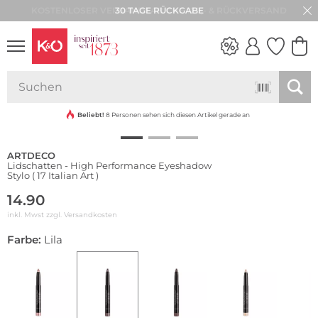
30 TAGE RÜCKGABE
Wasserfest
NEW IN
WEDDING
VIBES
Beliebt!
8 Personen sehen sich diesen Artikel gerade an
ARTDECO
Lidschatten - High Performance Eyeshadow
Stylo ( 17 Italian Art )
14.90
inkl. Mwst zzgl.
Versandkosten
Farbe:
Lila