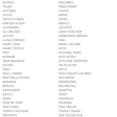
ECOALF
ERGOBAG
FALKE
FRED PERRY
GOT BAG
GUESS
HUGO
IZIPIZI
JACK & JONES
JOOP!
KAPTEN & SON
KIEHL’S
LA PRAIRIE
LACOSTE
LE CREUSET
LENA HOSCHEK
LEVI’S®
LIEBESKIND BERLIN
LUISA CERANO
MAC
MARC CAIN
MARC JACOBS
MARC O’POLO
MCM
MEY
MICHAEL KORS
MONARI
MOS MOSH
NEW BALANCE
OFFICINE CREATIVE
OLYMP
ON SCHUHE
ONLY
OPUS
PAUL GREEN
POLO RALPH LAUREN
RAFFAELLO ROSSI
RAGWEAR
RAINKISS
REISENTHEL
REPLAY
RICHROYAL
SAMSONITE
SANETTA
SATCH
SKINY
SMEG
SOMEDAY
STEP BY STEP
TAMARIS
TOM FORD
TOM TAILOR
TOMMY HILFIGER
TOMMY JEANS
TRIUMPH
VEE COLLECTIVE