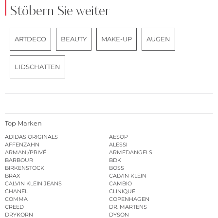
Stöbern Sie weiter
ARTDECO
BEAUTY
MAKE-UP
AUGEN
LIDSCHATTEN
Top Marken
ADIDAS ORIGINALS
AESOP
AFFENZAHN
ALESSI
ARMANI/PRIVÉ
ARMEDANGELS
BARBOUR
BDK
BIRKENSTOCK
BOSS
BRAX
CALVIN KLEIN
CALVIN KLEIN JEANS
CAMBIO
CHANEL
CLINIQUE
COMMA
COPENHAGEN
CREED
DR. MARTENS
DRYKORN
DYSON