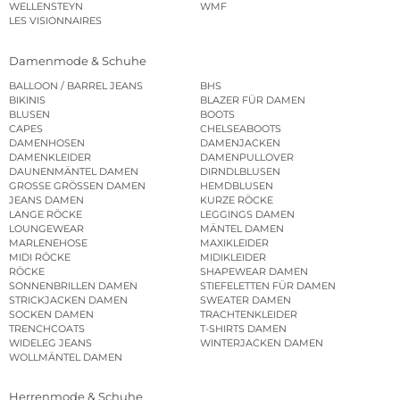
WELLENSTEYN
WMF
LES VISIONNAIRES
Damenmode & Schuhe
BALLOON / BARREL JEANS
BHS
BIKINIS
BLAZER FÜR DAMEN
BLUSEN
BOOTS
CAPES
CHELSEABOOTS
DAMENHOSEN
DAMENJACKEN
DAMENKLEIDER
DAMENPULLOVER
DAUNENMÄNTEL DAMEN
DIRNDLBLUSEN
GROSSE GRÖSSEN DAMEN
HEMDBLUSEN
JEANS DAMEN
KURZE RÖCKE
LANGE RÖCKE
LEGGINGS DAMEN
LOUNGEWEAR
MÄNTEL DAMEN
MARLENEHOSE
MAXIKLEIDER
MIDI RÖCKE
MIDIKLEIDER
RÖCKE
SHAPEWEAR DAMEN
SONNENBRILLEN DAMEN
STIEFELETTEN FÜR DAMEN
STRICKJACKEN DAMEN
SWEATER DAMEN
SOCKEN DAMEN
TRACHTENKLEIDER
TRENCHCOATS
T-SHIRTS DAMEN
WIDELEG JEANS
WINTERJACKEN DAMEN
WOLLMÄNTEL DAMEN
Herrenmode & Schuhe