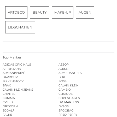
ARTDECO
BEAUTY
MAKE-UP
AUGEN
LIDSCHATTEN
Top Marken
ADIDAS ORIGINALS
AESOP
AFFENZAHN
ALESSI
ARMANI/PRIVÉ
ARMEDANGELS
BARBOUR
BDK
BIRKENSTOCK
BOSS
BRAX
CALVIN KLEIN
CALVIN KLEIN JEANS
CAMBIO
CHANEL
CLINIQUE
COMMA
COPENHAGEN
CREED
DR. MARTENS
DRYKORN
DYSON
ECOALF
ERGOBAG
FALKE
FRED PERRY