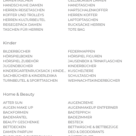
DAMENTASCHEN
GELDBÖRSEN DAMEN
HANDSCHUHE DAMEN
HANDTASCHEN
HERREN REISETASCHEN
HARTSCHALENKOFFER
KOFFER UND TROLLEYS
HERREN KOFFER
HERREN KULTURBEUTEL
LAPTOPTASCHEN
REISEGEPÄCK DAMEN
RUCKSÄCKE HERREN
TASCHEN FÜR HERREN
TOTE BAG
Kinder
BILDERBÜCHER
FEDERMAPPEN
HÖRSPIELBOXEN
HÖRSPIEL FIGUREN
HÖRSPIEL ZUBEHÖR
JAUSENBOX & TRINKFLASCHEN
JUGENDBÜCHER
KINDERBÜCHER
KINDERGARTENRUCKSACK | KINDERGARTENBEUTEL
KUSCHELTIERE
SACHBÜCHER & KINDERLEXIKA
SCHULTASCHEN
TURNBEUTEL & SPORTTASCHEN
WEIHNACHTSKINDERBÜCHER
Home & Beauty
AFTER SUN
AUGENCREME
AUGEN MAKE UP
AUGENMAKEUP ENTFERNER
BACKFORMEN
BADTEPPICH
BADEMÄNTEL
BADEZIMMER
BEAUTY GESCHENKE
BESTECK
BETTDECKEN
BETTWÄSCHE & BETTBEZÜGE
DAMEN PARFUM
DEO & DEODORANTS