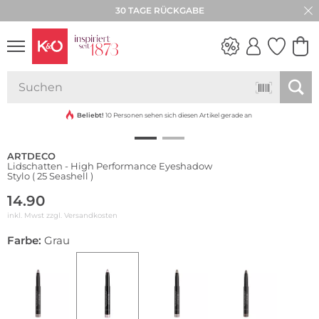
30 TAGE RÜCKGABE
Wasserfest
NEW IN
WEDDING
VIBES
Beliebt!
10 Personen sehen sich diesen Artikel gerade an
ARTDECO
Lidschatten - High Performance Eyeshadow
Stylo ( 25 Seashell )
14.90
inkl. Mwst zzgl.
Versandkosten
Farbe:
Grau