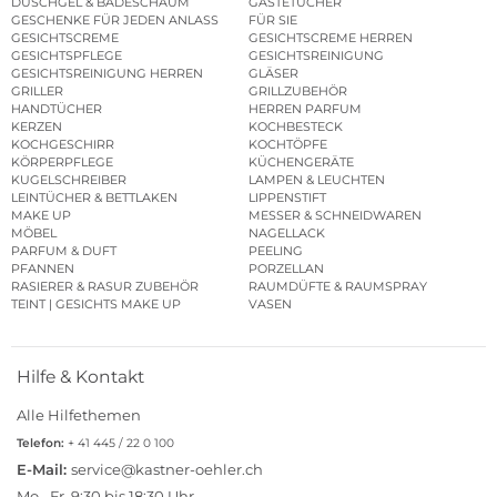
DUSCHGEL & BADESCHAUM
GÄSTETÜCHER
GESCHENKE FÜR JEDEN ANLASS
FÜR SIE
GESICHTSCREME
GESICHTSCREME HERREN
GESICHTSPFLEGE
GESICHTSREINIGUNG
GESICHTSREINIGUNG HERREN
GLÄSER
GRILLER
GRILLZUBEHÖR
HANDTÜCHER
HERREN PARFUM
KERZEN
KOCHBESTECK
KOCHGESCHIRR
KOCHTÖPFE
KÖRPERPFLEGE
KÜCHENGERÄTE
KUGELSCHREIBER
LAMPEN & LEUCHTEN
LEINTÜCHER & BETTLAKEN
LIPPENSTIFT
MAKE UP
MESSER & SCHNEIDWAREN
MÖBEL
NAGELLACK
PARFUM & DUFT
PEELING
PFANNEN
PORZELLAN
RASIERER & RASUR ZUBEHÖR
RAUMDÜFTE & RAUMSPRAY
TEINT | GESICHTS MAKE UP
VASEN
Hilfe & Kontakt
Alle Hilfethemen
Telefon:
+ 41 445 / 22 0 100
E-Mail:
service@kastner-oehler.ch
Mo.–Fr. 9:30 bis 18:30 Uhr