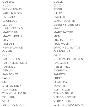
GOT BAG
GUESS
HUGO
IZIPIZI
JACK & JONES
JOOP!
KAPTEN & SON
KIEHL’S
LA PRAIRIE
LACOSTE
LE CREUSET
LENA HOSCHEK
LEVI’S®
LIEBESKIND BERLIN
LUISA CERANO
MAC
MARC CAIN
MARC JACOBS
MARC O’POLO
MCM
MEY
MICHAEL KORS
MONARI
MOS MOSH
NEW BALANCE
OFFICINE CREATIVE
OLYMP
ON SCHUHE
ONLY
OPUS
PAUL GREEN
POLO RALPH LAUREN
RAFFAELLO ROSSI
RAGWEAR
RAINKISS
REISENTHEL
REPLAY
RICHROYAL
SAMSONITE
SANETTA
SATCH
SKINY
SMEG
SOMEDAY
STEP BY STEP
TAMARIS
TOM FORD
TOM TAILOR
TOMMY HILFIGER
TOMMY JEANS
TRIUMPH
VEE COLLECTIVE
VEJA
VERO MODA
VILLEROY & BOCH
WEEKEND MAX MARA