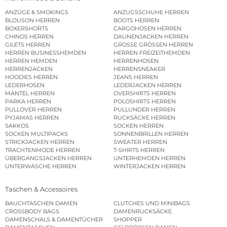
ANZÜGE & SMOKINGS
ANZUGSSCHUHE HERREN
BLOUSON HERREN
BOOTS HERREN
BOXERSHORTS
CARGOHOSEN HERREN
CHINOS HERREN
DAUNENJACKEN HERREN
GILETS HERREN
GROSSE GRÖSSEN HERREN
HERREN BUSINESSHEMDEN
HERREN FREIZEITHEMDEN
HERREN HEMDEN
HERRENHOSEN
HERRENJACKEN
HERRENSNEAKER
HOODIES HERREN
JEANS HERREN
LEDERHOSEN
LEDERJACKEN HERREN
MÄNTEL HERREN
OVERSHIRTS HERREN
PARKA HERREN
POLOSHIRTS HERREN
PULLOVER HERREN
PULLUNDER HERREN
PYJAMAS HERREN
RUCKSÄCKE HERREN
SAKKOS
SOCKEN HERREN
SOCKEN MULTIPACKS
SONNENBRILLEN HERREN
STRICKJACKEN HERREN
SWEATER HERREN
TRACHTENMODE HERREN
T-SHIRTS HERREN
ÜBERGANGSJACKEN HERREN
UNTERHEMDEN HERREN
UNTERWÄSCHE HERREN
WINTERJACKEN HERREN
Taschen & Accessoires
BAUCHTASCHEN DAMEN
CLUTCHES UND MINIBAGS
CROSSBODY BAGS
DAMENRUCKSÄCKE
DAMENSCHALS & DAMENTÜCHER
SHOPPER