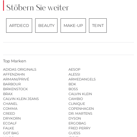
Stöbern Sie weiter
ARTDECO
BEAUTY
MAKE-UP
TEINT
Top Marken
ADIDAS ORIGINALS
AESOP
AFFENZAHN
ALESSI
ARMANI/PRIVÉ
ARMEDANGELS
BARBOUR
BDK
BIRKENSTOCK
BOSS
BRAX
CALVIN KLEIN
CALVIN KLEIN JEANS
CAMBIO
CHANEL
CLINIQUE
COMMA
COPENHAGEN
CREED
DR. MARTENS
DRYKORN
DYSON
ECOALF
ERGOBAG
FALKE
FRED PERRY
GOT BAG
GUESS