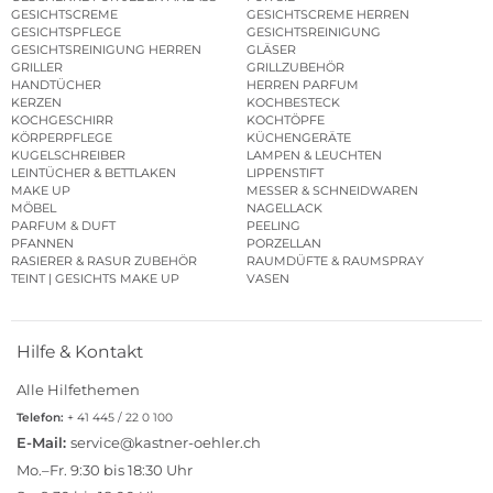
GESICHTSCREME
GESICHTSCREME HERREN
GESICHTSPFLEGE
GESICHTSREINIGUNG
GESICHTSREINIGUNG HERREN
GLÄSER
GRILLER
GRILLZUBEHÖR
HANDTÜCHER
HERREN PARFUM
KERZEN
KOCHBESTECK
KOCHGESCHIRR
KOCHTÖPFE
KÖRPERPFLEGE
KÜCHENGERÄTE
KUGELSCHREIBER
LAMPEN & LEUCHTEN
LEINTÜCHER & BETTLAKEN
LIPPENSTIFT
MAKE UP
MESSER & SCHNEIDWAREN
MÖBEL
NAGELLACK
PARFUM & DUFT
PEELING
PFANNEN
PORZELLAN
RASIERER & RASUR ZUBEHÖR
RAUMDÜFTE & RAUMSPRAY
TEINT | GESICHTS MAKE UP
VASEN
Hilfe & Kontakt
Alle Hilfethemen
Telefon:
+ 41 445 / 22 0 100
E-Mail:
service@kastner-oehler.ch
Mo.–Fr. 9:30 bis 18:30 Uhr