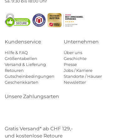
Sa. 9:30 bis 18:00 Uhr
Kundenservice
Unternehmen
Hilfe & FAQ
Über uns
Größentabellen
Geschichte
Versand & Lieferung
Presse
Retouren
Jobs / Karriere
Gutscheinbedingungen
Standorte / Häuser
Geschenkkarten
Newsletter
Unsere Zahlungsarten
Klarna
Mastercard
Visa
Diners
Applepay
Paypal
Gratis Versand* ab CHF 129,-
und kostenlose Retoure