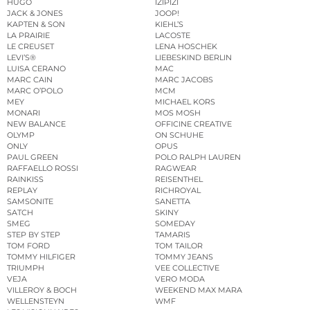
HUGO
IZIPIZI
JACK & JONES
JOOP!
KAPTEN & SON
KIEHL’S
LA PRAIRIE
LACOSTE
LE CREUSET
LENA HOSCHEK
LEVI’S®
LIEBESKIND BERLIN
LUISA CERANO
MAC
MARC CAIN
MARC JACOBS
MARC O’POLO
MCM
MEY
MICHAEL KORS
MONARI
MOS MOSH
NEW BALANCE
OFFICINE CREATIVE
OLYMP
ON SCHUHE
ONLY
OPUS
PAUL GREEN
POLO RALPH LAUREN
RAFFAELLO ROSSI
RAGWEAR
RAINKISS
REISENTHEL
REPLAY
RICHROYAL
SAMSONITE
SANETTA
SATCH
SKINY
SMEG
SOMEDAY
STEP BY STEP
TAMARIS
TOM FORD
TOM TAILOR
TOMMY HILFIGER
TOMMY JEANS
TRIUMPH
VEE COLLECTIVE
VEJA
VERO MODA
VILLEROY & BOCH
WEEKEND MAX MARA
WELLENSTEYN
WMF