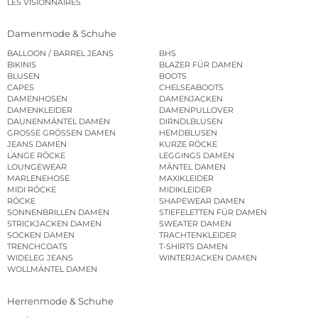
LES VISIONNAIRES
Damenmode & Schuhe
BALLOON / BARREL JEANS
BHS
BIKINIS
BLAZER FÜR DAMEN
BLUSEN
BOOTS
CAPES
CHELSEABOOTS
DAMENHOSEN
DAMENJACKEN
DAMENKLEIDER
DAMENPULLOVER
DAUNENMÄNTEL DAMEN
DIRNDLBLUSEN
GROSSE GRÖSSEN DAMEN
HEMDBLUSEN
JEANS DAMEN
KURZE RÖCKE
LANGE RÖCKE
LEGGINGS DAMEN
LOUNGEWEAR
MÄNTEL DAMEN
MARLENEHOSE
MAXIKLEIDER
MIDI RÖCKE
MIDIKLEIDER
RÖCKE
SHAPEWEAR DAMEN
SONNENBRILLEN DAMEN
STIEFELETTEN FÜR DAMEN
STRICKJACKEN DAMEN
SWEATER DAMEN
SOCKEN DAMEN
TRACHTENKLEIDER
TRENCHCOATS
T-SHIRTS DAMEN
WIDELEG JEANS
WINTERJACKEN DAMEN
WOLLMÄNTEL DAMEN
Herrenmode & Schuhe