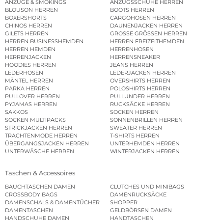
ANZÜGE & SMOKINGS
ANZUGSSCHUHE HERREN
BLOUSON HERREN
BOOTS HERREN
BOXERSHORTS
CARGOHOSEN HERREN
CHINOS HERREN
DAUNENJACKEN HERREN
GILETS HERREN
GROSSE GRÖSSEN HERREN
HERREN BUSINESSHEMDEN
HERREN FREIZEITHEMDEN
HERREN HEMDEN
HERRENHOSEN
HERRENJACKEN
HERRENSNEAKER
HOODIES HERREN
JEANS HERREN
LEDERHOSEN
LEDERJACKEN HERREN
MÄNTEL HERREN
OVERSHIRTS HERREN
PARKA HERREN
POLOSHIRTS HERREN
PULLOVER HERREN
PULLUNDER HERREN
PYJAMAS HERREN
RUCKSÄCKE HERREN
SAKKOS
SOCKEN HERREN
SOCKEN MULTIPACKS
SONNENBRILLEN HERREN
STRICKJACKEN HERREN
SWEATER HERREN
TRACHTENMODE HERREN
T-SHIRTS HERREN
ÜBERGANGSJACKEN HERREN
UNTERHEMDEN HERREN
UNTERWÄSCHE HERREN
WINTERJACKEN HERREN
Taschen & Accessoires
BAUCHTASCHEN DAMEN
CLUTCHES UND MINIBAGS
CROSSBODY BAGS
DAMENRUCKSÄCKE
DAMENSCHALS & DAMENTÜCHER
SHOPPER
DAMENTASCHEN
GELDBÖRSEN DAMEN
HANDSCHUHE DAMEN
HANDTASCHEN