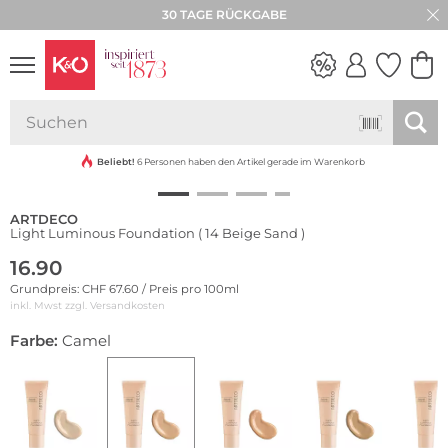
30 TAGE RÜCKGABE
NEW IN
WEDDING
VIBES
Beliebt!
6 Personen haben den Artikel gerade im Warenkorb
ARTDECO
Light Luminous Foundation ( 14 Beige Sand )
16.90
Grundpreis: CHF 67.60 / Preis pro 100ml
inkl. Mwst zzgl.
Versandkosten
Farbe:
Camel