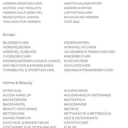
HERREN REISETASCHEN
HARTSCHALENKOFFER
KOFFER UND TROLLEYS
HERREN KOFFER
HERREN KULTURBEUTEL
LAPTOPTASCHEN
REISEGEPÄCK DAMEN
RUCKSÄCKE HERREN
TASCHEN FÜR HERREN
TOTE BAG
Kinder
BILDERBÜCHER
FEDERMAPPEN
HÖRSPIELBOXEN
HÖRSPIEL FIGUREN
HÖRSPIEL ZUBEHÖR
JAUSENBOX & TRINKFLASCHEN
JUGENDBÜCHER
KINDERBÜCHER
KINDERGARTENRUCKSACK | KINDERGARTENBEUTEL
KUSCHELTIERE
SACHBÜCHER & KINDERLEXIKA
SCHULTASCHEN
TURNBEUTEL & SPORTTASCHEN
WEIHNACHTSKINDERBÜCHER
Home & Beauty
AFTER SUN
AUGENCREME
AUGEN MAKE UP
AUGENMAKEUP ENTFERNER
BACKFORMEN
BADTEPPICH
BADEMÄNTEL
BADEZIMMER
BEAUTY GESCHENKE
BESTECK
BETTDECKEN
BETTWÄSCHE & BETTBEZÜGE
DAMEN PARFUM
DEO & DEODORANTS
DUSCHGEL & BADESCHAUM
GÄSTETÜCHER
GESCHENKE FÜR JEDEN ANLASS
FÜR SIE