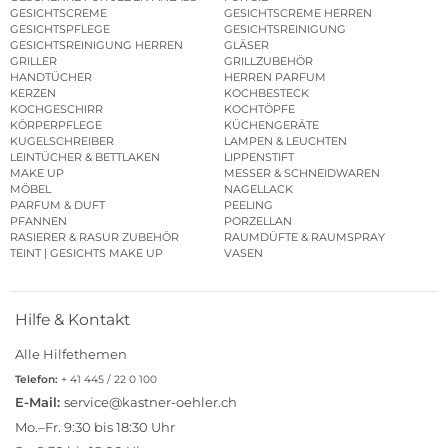
GESICHTSCREME
GESICHTSCREME HERREN
GESICHTSPFLEGE
GESICHTSREINIGUNG
GESICHTSREINIGUNG HERREN
GLÄSER
GRILLER
GRILLZUBEHÖR
HANDTÜCHER
HERREN PARFUM
KERZEN
KOCHBESTECK
KOCHGESCHIRR
KOCHTÖPFE
KÖRPERPFLEGE
KÜCHENGERÄTE
KUGELSCHREIBER
LAMPEN & LEUCHTEN
LEINTÜCHER & BETTLAKEN
LIPPENSTIFT
MAKE UP
MESSER & SCHNEIDWAREN
MÖBEL
NAGELLACK
PARFUM & DUFT
PEELING
PFANNEN
PORZELLAN
RASIERER & RASUR ZUBEHÖR
RAUMDÜFTE & RAUMSPRAY
TEINT | GESICHTS MAKE UP
VASEN
Hilfe & Kontakt
Alle Hilfethemen
Telefon:
+ 41 445 / 22 0 100
E-Mail:
service@kastner-oehler.ch
Mo.–Fr. 9:30 bis 18:30 Uhr