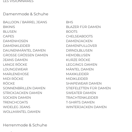
LES VISIONNAIRES
Damenmode & Schuhe
BALLOON / BARREL JEANS
BHS
BIKINIS
BLAZER FÜR DAMEN
BLUSEN
BOOTS
CAPES
CHELSEABOOTS
DAMENHOSEN
DAMENJACKEN
DAMENKLEIDER
DAMENPULLOVER
DAUNENMÄNTEL DAMEN
DIRNDLBLUSEN
GROSSE GRÖSSEN DAMEN
HEMDBLUSEN
JEANS DAMEN
KURZE RÖCKE
LANGE RÖCKE
LEGGINGS DAMEN
LOUNGEWEAR
MÄNTEL DAMEN
MARLENEHOSE
MAXIKLEIDER
MIDI RÖCKE
MIDIKLEIDER
RÖCKE
SHAPEWEAR DAMEN
SONNENBRILLEN DAMEN
STIEFELETTEN FÜR DAMEN
STRICKJACKEN DAMEN
SWEATER DAMEN
SOCKEN DAMEN
TRACHTENKLEIDER
TRENCHCOATS
T-SHIRTS DAMEN
WIDELEG JEANS
WINTERJACKEN DAMEN
WOLLMÄNTEL DAMEN
Herrenmode & Schuhe