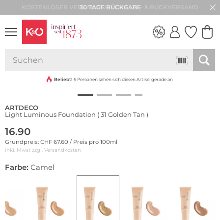
30 TAGE RÜCKGABE
NEW IN
WEDDING
VIBES
Beliebt!
5 Personen sehen sich diesen Artikel gerade an
ARTDECO
Light Luminous Foundation ( 31 Golden Tan )
16.90
Grundpreis: CHF 67.60 / Preis pro 100ml
inkl. Mwst zzgl.
Versandkosten
Farbe:
Camel