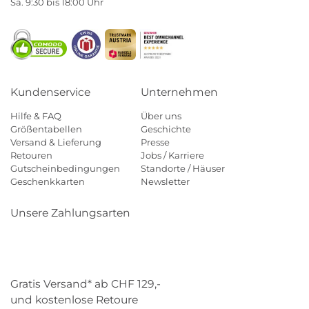
Sa. 9:30 bis 18:00 Uhr
Kundenservice
Unternehmen
Hilfe & FAQ
Über uns
Größentabellen
Geschichte
Versand & Lieferung
Presse
Retouren
Jobs / Karriere
Gutscheinbedingungen
Standorte / Häuser
Geschenkkarten
Newsletter
Unsere Zahlungsarten
Klarna
Mastercard
Visa
Diners
Applepay
Paypal
Gratis Versand* ab CHF 129,-
und kostenlose Retoure