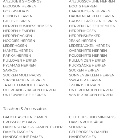
ANZÜGE & SMOKINGS
ANZUGSSCHUHE HERREN
BLOUSON HERREN
BOOTS HERREN
BOXERSHORTS
CARGOHOSEN HERREN
CHINOS HERREN
DAUNENJACKEN HERREN
GILETS HERREN
GROSSE GRÖSSEN HERREN
HERREN BUSINESSHEMDEN
HERREN FREIZEITHEMDEN
HERREN HEMDEN
HERRENHOSEN
HERRENJACKEN
HERRENSNEAKER
HOODIES HERREN
JEANS HERREN
LEDERHOSEN
LEDERJACKEN HERREN
MÄNTEL HERREN
OVERSHIRTS HERREN
PARKA HERREN
POLOSHIRTS HERREN
PULLOVER HERREN
PULLUNDER HERREN
PYJAMAS HERREN
RUCKSÄCKE HERREN
SAKKOS
SOCKEN HERREN
SOCKEN MULTIPACKS
SONNENBRILLEN HERREN
STRICKJACKEN HERREN
SWEATER HERREN
TRACHTENMODE HERREN
T-SHIRTS HERREN
ÜBERGANGSJACKEN HERREN
UNTERHEMDEN HERREN
UNTERWÄSCHE HERREN
WINTERJACKEN HERREN
Taschen & Accessoires
BAUCHTASCHEN DAMEN
CLUTCHES UND MINIBAGS
CROSSBODY BAGS
DAMENRUCKSÄCKE
DAMENSCHALS & DAMENTÜCHER
SHOPPER
DAMENTASCHEN
GELDBÖRSEN DAMEN
HANDSCHUHE DAMEN
HANDTASCHEN