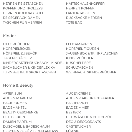
HERREN REISETASCHEN
HARTSCHALENKOFFER
KOFFER UND TROLLEYS
HERREN KOFFER
HERREN KULTURBEUTEL
LAPTOPTASCHEN
REISEGEPÄCK DAMEN
RUCKSÄCKE HERREN
TASCHEN FÜR HERREN
TOTE BAG
Kinder
BILDERBÜCHER
FEDERMAPPEN
HÖRSPIELBOXEN
HÖRSPIEL FIGUREN
HÖRSPIEL ZUBEHÖR
JAUSENBOX & TRINKFLASCHEN
JUGENDBÜCHER
KINDERBÜCHER
KINDERGARTENRUCKSACK | KINDERGARTENBEUTEL
KUSCHELTIERE
SACHBÜCHER & KINDERLEXIKA
SCHULTASCHEN
TURNBEUTEL & SPORTTASCHEN
WEIHNACHTSKINDERBÜCHER
Home & Beauty
AFTER SUN
AUGENCREME
AUGEN MAKE UP
AUGENMAKEUP ENTFERNER
BACKFORMEN
BADTEPPICH
BADEMÄNTEL
BADEZIMMER
BEAUTY GESCHENKE
BESTECK
BETTDECKEN
BETTWÄSCHE & BETTBEZÜGE
DAMEN PARFUM
DEO & DEODORANTS
DUSCHGEL & BADESCHAUM
GÄSTETÜCHER
GESCHENKE FÜR JEDEN ANLASS
FÜR SIE