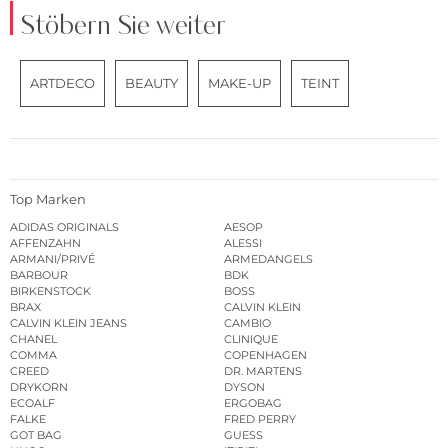
Stöbern Sie weiter
ARTDECO
BEAUTY
MAKE-UP
TEINT
Top Marken
ADIDAS ORIGINALS
AESOP
AFFENZAHN
ALESSI
ARMANI/PRIVÉ
ARMEDANGELS
BARBOUR
BDK
BIRKENSTOCK
BOSS
BRAX
CALVIN KLEIN
CALVIN KLEIN JEANS
CAMBIO
CHANEL
CLINIQUE
COMMA
COPENHAGEN
CREED
DR. MARTENS
DRYKORN
DYSON
ECOALF
ERGOBAG
FALKE
FRED PERRY
GOT BAG
GUESS