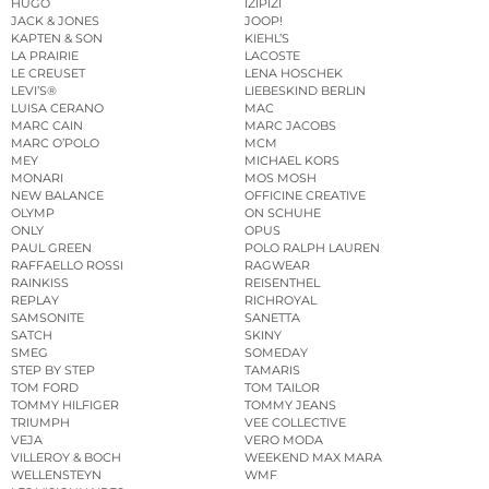
HUGO
IZIPIZI
JACK & JONES
JOOP!
KAPTEN & SON
KIEHL’S
LA PRAIRIE
LACOSTE
LE CREUSET
LENA HOSCHEK
LEVI’S®
LIEBESKIND BERLIN
LUISA CERANO
MAC
MARC CAIN
MARC JACOBS
MARC O’POLO
MCM
MEY
MICHAEL KORS
MONARI
MOS MOSH
NEW BALANCE
OFFICINE CREATIVE
OLYMP
ON SCHUHE
ONLY
OPUS
PAUL GREEN
POLO RALPH LAUREN
RAFFAELLO ROSSI
RAGWEAR
RAINKISS
REISENTHEL
REPLAY
RICHROYAL
SAMSONITE
SANETTA
SATCH
SKINY
SMEG
SOMEDAY
STEP BY STEP
TAMARIS
TOM FORD
TOM TAILOR
TOMMY HILFIGER
TOMMY JEANS
TRIUMPH
VEE COLLECTIVE
VEJA
VERO MODA
VILLEROY & BOCH
WEEKEND MAX MARA
WELLENSTEYN
WMF