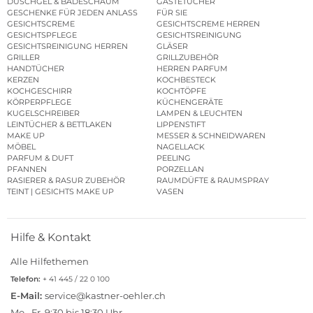
DUSCHGEL & BADESCHAUM
GÄSTETÜCHER
GESCHENKE FÜR JEDEN ANLASS
FÜR SIE
GESICHTSCREME
GESICHTSCREME HERREN
GESICHTSPFLEGE
GESICHTSREINIGUNG
GESICHTSREINIGUNG HERREN
GLÄSER
GRILLER
GRILLZUBEHÖR
HANDTÜCHER
HERREN PARFUM
KERZEN
KOCHBESTECK
KOCHGESCHIRR
KOCHTÖPFE
KÖRPERPFLEGE
KÜCHENGERÄTE
KUGELSCHREIBER
LAMPEN & LEUCHTEN
LEINTÜCHER & BETTLAKEN
LIPPENSTIFT
MAKE UP
MESSER & SCHNEIDWAREN
MÖBEL
NAGELLACK
PARFUM & DUFT
PEELING
PFANNEN
PORZELLAN
RASIERER & RASUR ZUBEHÖR
RAUMDÜFTE & RAUMSPRAY
TEINT | GESICHTS MAKE UP
VASEN
Hilfe & Kontakt
Alle Hilfethemen
Telefon:
+ 41 445 / 22 0 100
E-Mail:
service@kastner-oehler.ch
Mo.–Fr. 9:30 bis 18:30 Uhr