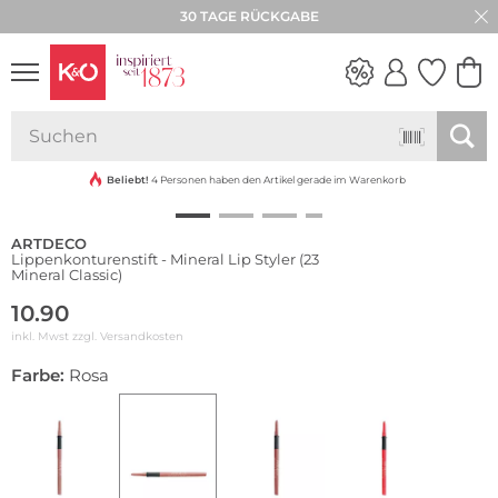
30 TAGE RÜCKGABE
NEW IN
WEDDING
VIBES
Beliebt!
4 Personen haben den Artikel gerade im Warenkorb
ARTDECO
Lippenkonturenstift - Mineral Lip Styler (23
Mineral Classic)
10.90
inkl. Mwst zzgl.
Versandkosten
Farbe:
Rosa