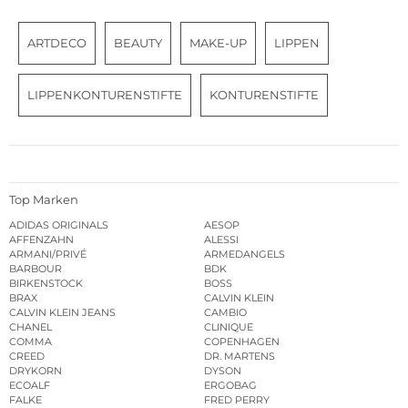
ARTDECO
BEAUTY
MAKE-UP
LIPPEN
LIPPENKONTURENSTIFTE
KONTURENSTIFTE
Top Marken
ADIDAS ORIGINALS
AESOP
AFFENZAHN
ALESSI
ARMANI/PRIVÉ
ARMEDANGELS
BARBOUR
BDK
BIRKENSTOCK
BOSS
BRAX
CALVIN KLEIN
CALVIN KLEIN JEANS
CAMBIO
CHANEL
CLINIQUE
COMMA
COPENHAGEN
CREED
DR. MARTENS
DRYKORN
DYSON
ECOALF
ERGOBAG
FALKE
FRED PERRY