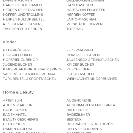
DAMENTASCHEN
GELDBÖRSEN DAMEN
HANDSCHUHE DAMEN
HANDTASCHEN
HERREN REISETASCHEN
HARTSCHALENKOFFER
KOFFER UND TROLLEYS
HERREN KOFFER
HERREN KULTURBEUTEL
LAPTOPTASCHEN
REISEGEPÄCK DAMEN
RUCKSÄCKE HERREN
TASCHEN FÜR HERREN
TOTE BAG
Kinder
BILDERBÜCHER
FEDERMAPPEN
HÖRSPIELBOXEN
HÖRSPIEL FIGUREN
HÖRSPIEL ZUBEHÖR
JAUSENBOX & TRINKFLASCHEN
JUGENDBÜCHER
KINDERBÜCHER
KINDERGARTENRUCKSACK | KINDERGARTENBEUTEL
KUSCHELTIERE
SACHBÜCHER & KINDERLEXIKA
SCHULTASCHEN
TURNBEUTEL & SPORTTASCHEN
WEIHNACHTSKINDERBÜCHER
Home & Beauty
AFTER SUN
AUGENCREME
AUGEN MAKE UP
AUGENMAKEUP ENTFERNER
BACKFORMEN
BADTEPPICH
BADEMÄNTEL
BADEZIMMER
BEAUTY GESCHENKE
BESTECK
BETTDECKEN
BETTWÄSCHE & BETTBEZÜGE
DAMEN PARFUM
DEO & DEODORANTS