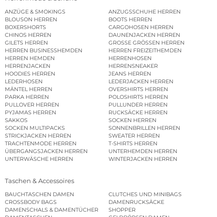
ANZÜGE & SMOKINGS
ANZUGSSCHUHE HERREN
BLOUSON HERREN
BOOTS HERREN
BOXERSHORTS
CARGOHOSEN HERREN
CHINOS HERREN
DAUNENJACKEN HERREN
GILETS HERREN
GROSSE GRÖSSEN HERREN
HERREN BUSINESSHEMDEN
HERREN FREIZEITHEMDEN
HERREN HEMDEN
HERRENHOSEN
HERRENJACKEN
HERRENSNEAKER
HOODIES HERREN
JEANS HERREN
LEDERHOSEN
LEDERJACKEN HERREN
MÄNTEL HERREN
OVERSHIRTS HERREN
PARKA HERREN
POLOSHIRTS HERREN
PULLOVER HERREN
PULLUNDER HERREN
PYJAMAS HERREN
RUCKSÄCKE HERREN
SAKKOS
SOCKEN HERREN
SOCKEN MULTIPACKS
SONNENBRILLEN HERREN
STRICKJACKEN HERREN
SWEATER HERREN
TRACHTENMODE HERREN
T-SHIRTS HERREN
ÜBERGANGSJACKEN HERREN
UNTERHEMDEN HERREN
UNTERWÄSCHE HERREN
WINTERJACKEN HERREN
Taschen & Accessoires
BAUCHTASCHEN DAMEN
CLUTCHES UND MINIBAGS
CROSSBODY BAGS
DAMENRUCKSÄCKE
DAMENSCHALS & DAMENTÜCHER
SHOPPER