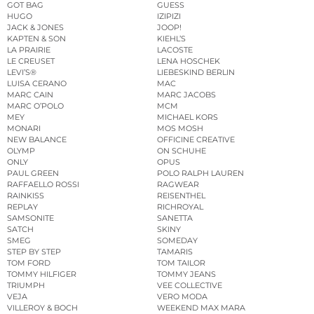
GOT BAG
GUESS
HUGO
IZIPIZI
JACK & JONES
JOOP!
KAPTEN & SON
KIEHL’S
LA PRAIRIE
LACOSTE
LE CREUSET
LENA HOSCHEK
LEVI’S®
LIEBESKIND BERLIN
LUISA CERANO
MAC
MARC CAIN
MARC JACOBS
MARC O’POLO
MCM
MEY
MICHAEL KORS
MONARI
MOS MOSH
NEW BALANCE
OFFICINE CREATIVE
OLYMP
ON SCHUHE
ONLY
OPUS
PAUL GREEN
POLO RALPH LAUREN
RAFFAELLO ROSSI
RAGWEAR
RAINKISS
REISENTHEL
REPLAY
RICHROYAL
SAMSONITE
SANETTA
SATCH
SKINY
SMEG
SOMEDAY
STEP BY STEP
TAMARIS
TOM FORD
TOM TAILOR
TOMMY HILFIGER
TOMMY JEANS
TRIUMPH
VEE COLLECTIVE
VEJA
VERO MODA
VILLEROY & BOCH
WEEKEND MAX MARA