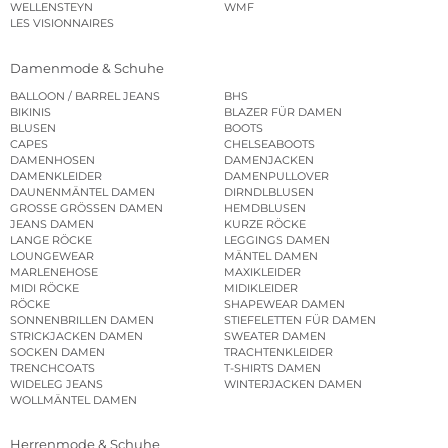
WELLENSTEYN
WMF
LES VISIONNAIRES
Damenmode & Schuhe
BALLOON / BARREL JEANS
BHS
BIKINIS
BLAZER FÜR DAMEN
BLUSEN
BOOTS
CAPES
CHELSEABOOTS
DAMENHOSEN
DAMENJACKEN
DAMENKLEIDER
DAMENPULLOVER
DAUNENMÄNTEL DAMEN
DIRNDLBLUSEN
GROSSE GRÖSSEN DAMEN
HEMDBLUSEN
JEANS DAMEN
KURZE RÖCKE
LANGE RÖCKE
LEGGINGS DAMEN
LOUNGEWEAR
MÄNTEL DAMEN
MARLENEHOSE
MAXIKLEIDER
MIDI RÖCKE
MIDIKLEIDER
RÖCKE
SHAPEWEAR DAMEN
SONNENBRILLEN DAMEN
STIEFELETTEN FÜR DAMEN
STRICKJACKEN DAMEN
SWEATER DAMEN
SOCKEN DAMEN
TRACHTENKLEIDER
TRENCHCOATS
T-SHIRTS DAMEN
WIDELEG JEANS
WINTERJACKEN DAMEN
WOLLMÄNTEL DAMEN
Herrenmode & Schuhe