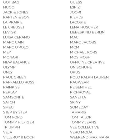
GOT BAG
GUESS
HUGO
IZIPIZI
JACK & JONES
JOOP!
KAPTEN & SON
KIEHL’S
LA PRAIRIE
LACOSTE
LE CREUSET
LENA HOSCHEK
LEVI’S®
LIEBESKIND BERLIN
LUISA CERANO
MAC
MARC CAIN
MARC JACOBS
MARC O’POLO
MCM
MEY
MICHAEL KORS
MONARI
MOS MOSH
NEW BALANCE
OFFICINE CREATIVE
OLYMP
ON SCHUHE
ONLY
OPUS
PAUL GREEN
POLO RALPH LAUREN
RAFFAELLO ROSSI
RAGWEAR
RAINKISS
REISENTHEL
REPLAY
RICHROYAL
SAMSONITE
SANETTA
SATCH
SKINY
SMEG
SOMEDAY
STEP BY STEP
TAMARIS
TOM FORD
TOM TAILOR
TOMMY HILFIGER
TOMMY JEANS
TRIUMPH
VEE COLLECTIVE
VEJA
VERO MODA
VILLEROY & BOCH
WEEKEND MAX MARA