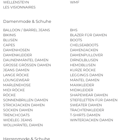
WELLENSTEYN
WMF
LES VISIONNAIRES
Damenmode & Schuhe
BALLOON / BARREL JEANS
BHS
BIKINIS
BLAZER FÜR DAMEN
BLUSEN
BOOTS
CAPES
CHELSEABOOTS
DAMENHOSEN
DAMENJACKEN
DAMENKLEIDER
DAMENPULLOVER
DAUNENMÄNTEL DAMEN
DIRNDLBLUSEN
GROSSE GRÖSSEN DAMEN
HEMDBLUSEN
JEANS DAMEN
KURZE RÖCKE
LANGE RÖCKE
LEGGINGS DAMEN
LOUNGEWEAR
MÄNTEL DAMEN
MARLENEHOSE
MAXIKLEIDER
MIDI RÖCKE
MIDIKLEIDER
RÖCKE
SHAPEWEAR DAMEN
SONNENBRILLEN DAMEN
STIEFELETTEN FÜR DAMEN
STRICKJACKEN DAMEN
SWEATER DAMEN
SOCKEN DAMEN
TRACHTENKLEIDER
TRENCHCOATS
T-SHIRTS DAMEN
WIDELEG JEANS
WINTERJACKEN DAMEN
WOLLMÄNTEL DAMEN
Herrenmode & Schuhe