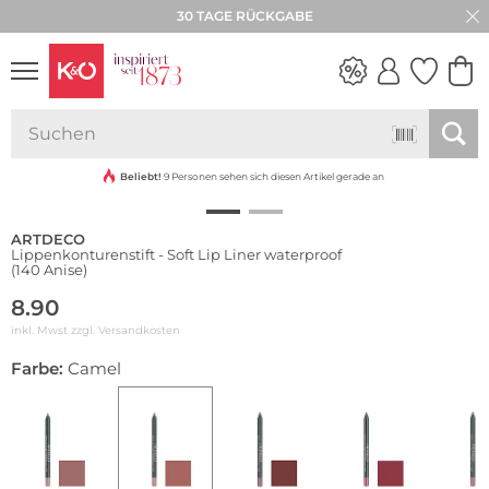
30 TAGE RÜCKGABE
Wasserfest
NEW IN
WEDDING
VIBES
Beliebt!
9 Personen sehen sich diesen Artikel gerade an
ARTDECO
Lippenkonturenstift - Soft Lip Liner waterproof
(140 Anise)
8.90
inkl. Mwst zzgl.
Versandkosten
Farbe:
Camel