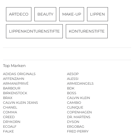
ARTDECO
BEAUTY
MAKE-UP
LIPPEN
LIPPENKONTURENSTIFTE
KONTURENSTIFTE
Top Marken
ADIDAS ORIGINALS
AESOP
AFFENZAHN
ALESSI
ARMANI/PRIVÉ
ARMEDANGELS
BARBOUR
BDK
BIRKENSTOCK
BOSS
BRAX
CALVIN KLEIN
CALVIN KLEIN JEANS
CAMBIO
CHANEL
CLINIQUE
COMMA
COPENHAGEN
CREED
DR. MARTENS
DRYKORN
DYSON
ECOALF
ERGOBAG
FALKE
FRED PERRY