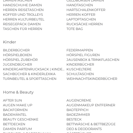
DAMENTASCHEN
GELDBÖRSEN DAMEN
HANDSCHUHE DAMEN
HANDTASCHEN
HERREN REISETASCHEN
HARTSCHALENKOFFER
KOFFER UND TROLLEYS
HERREN KOFFER
HERREN KULTURBEUTEL
LAPTOPTASCHEN
REISEGEPÄCK DAMEN
RUCKSÄCKE HERREN
TASCHEN FÜR HERREN
TOTE BAG
Kinder
BILDERBÜCHER
FEDERMAPPEN
HÖRSPIELBOXEN
HÖRSPIEL FIGUREN
HÖRSPIEL ZUBEHÖR
JAUSENBOX & TRINKFLASCHEN
JUGENDBÜCHER
KINDERBÜCHER
KINDERGARTENRUCKSACK | KINDERGARTENBEUTEL
KUSCHELTIERE
SACHBÜCHER & KINDERLEXIKA
SCHULTASCHEN
TURNBEUTEL & SPORTTASCHEN
WEIHNACHTSKINDERBÜCHER
Home & Beauty
AFTER SUN
AUGENCREME
AUGEN MAKE UP
AUGENMAKEUP ENTFERNER
BACKFORMEN
BADTEPPICH
BADEMÄNTEL
BADEZIMMER
BEAUTY GESCHENKE
BESTECK
BETTDECKEN
BETTWÄSCHE & BETTBEZÜGE
DAMEN PARFUM
DEO & DEODORANTS