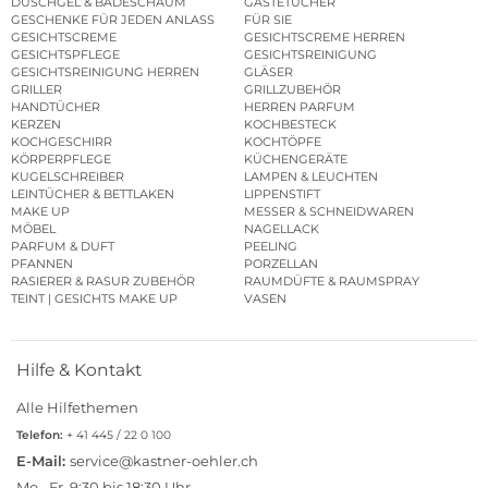
DUSCHGEL & BADESCHAUM
GÄSTETÜCHER
GESCHENKE FÜR JEDEN ANLASS
FÜR SIE
GESICHTSCREME
GESICHTSCREME HERREN
GESICHTSPFLEGE
GESICHTSREINIGUNG
GESICHTSREINIGUNG HERREN
GLÄSER
GRILLER
GRILLZUBEHÖR
HANDTÜCHER
HERREN PARFUM
KERZEN
KOCHBESTECK
KOCHGESCHIRR
KOCHTÖPFE
KÖRPERPFLEGE
KÜCHENGERÄTE
KUGELSCHREIBER
LAMPEN & LEUCHTEN
LEINTÜCHER & BETTLAKEN
LIPPENSTIFT
MAKE UP
MESSER & SCHNEIDWAREN
MÖBEL
NAGELLACK
PARFUM & DUFT
PEELING
PFANNEN
PORZELLAN
RASIERER & RASUR ZUBEHÖR
RAUMDÜFTE & RAUMSPRAY
TEINT | GESICHTS MAKE UP
VASEN
Hilfe & Kontakt
Alle Hilfethemen
Telefon:
+ 41 445 / 22 0 100
E-Mail:
service@kastner-oehler.ch
Mo.–Fr. 9:30 bis 18:30 Uhr