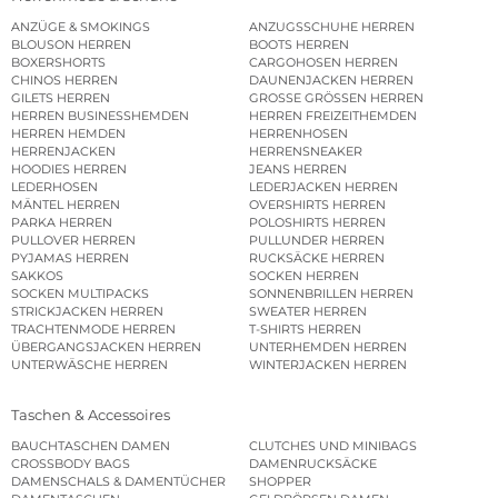
ANZÜGE & SMOKINGS
ANZUGSSCHUHE HERREN
BLOUSON HERREN
BOOTS HERREN
BOXERSHORTS
CARGOHOSEN HERREN
CHINOS HERREN
DAUNENJACKEN HERREN
GILETS HERREN
GROSSE GRÖSSEN HERREN
HERREN BUSINESSHEMDEN
HERREN FREIZEITHEMDEN
HERREN HEMDEN
HERRENHOSEN
HERRENJACKEN
HERRENSNEAKER
HOODIES HERREN
JEANS HERREN
LEDERHOSEN
LEDERJACKEN HERREN
MÄNTEL HERREN
OVERSHIRTS HERREN
PARKA HERREN
POLOSHIRTS HERREN
PULLOVER HERREN
PULLUNDER HERREN
PYJAMAS HERREN
RUCKSÄCKE HERREN
SAKKOS
SOCKEN HERREN
SOCKEN MULTIPACKS
SONNENBRILLEN HERREN
STRICKJACKEN HERREN
SWEATER HERREN
TRACHTENMODE HERREN
T-SHIRTS HERREN
ÜBERGANGSJACKEN HERREN
UNTERHEMDEN HERREN
UNTERWÄSCHE HERREN
WINTERJACKEN HERREN
Taschen & Accessoires
BAUCHTASCHEN DAMEN
CLUTCHES UND MINIBAGS
CROSSBODY BAGS
DAMENRUCKSÄCKE
DAMENSCHALS & DAMENTÜCHER
SHOPPER