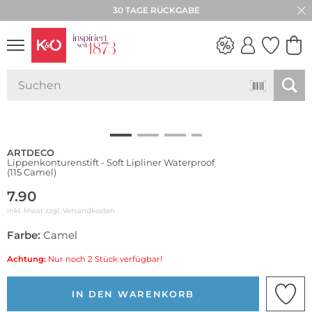
30 TAGE RÜCKGABE
Wasserfest
NEW IN
WEDDING
VIBES
ARTDECO
Lippenkonturenstift - Soft Lipliner Waterproof
(115 Camel)
7.90
inkl. Mwst zzgl.
Versandkosten
Farbe:
Camel
Achtung:
Nur noch 2 Stück verfügbar!
IN DEN WARENKORB