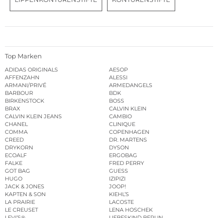
Top Marken
ADIDAS ORIGINALS
AESOP
AFFENZAHN
ALESSI
ARMANI/PRIVÉ
ARMEDANGELS
BARBOUR
BDK
BIRKENSTOCK
BOSS
BRAX
CALVIN KLEIN
CALVIN KLEIN JEANS
CAMBIO
CHANEL
CLINIQUE
COMMA
COPENHAGEN
CREED
DR. MARTENS
DRYKORN
DYSON
ECOALF
ERGOBAG
FALKE
FRED PERRY
GOT BAG
GUESS
HUGO
IZIPIZI
JACK & JONES
JOOP!
KAPTEN & SON
KIEHL’S
LA PRAIRIE
LACOSTE
LE CREUSET
LENA HOSCHEK
LEVI’S®
LIEBESKIND BERLIN