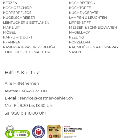
KERZEN
KOCHBESTECK
KOCHGESCHIRR
KOCHTÖPFE
KÖRPERPFLEGE
KÜCHENGERÄTE
KUGELSCHREIBER
LAMPEN & LEUCHTEN
LEINTÜCHER & BETTLAKEN
LIPPENSTIFT
MAKE UP
MESSER & SCHNEIDWAREN
MÖBEL
NAGELLACK
PARFUM & DUFT
PEELING
PFANNEN
PORZELLAN
RASIERER & RASUR ZUBEHÖR
RAUMDÜFTE & RAUMSPRAY
TEINT | GESICHTS MAKE UP
VASEN
Hilfe & Kontakt
Alle Hilfethemen
Telefon:
+ 41 445 / 22 0 100
E-Mail:
service@kastner-oehler.ch
Mo.–Fr. 9:30 bis 18:30 Uhr
Sa. 9:30 bis 18:00 Uhr