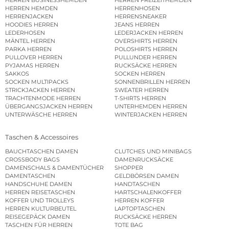
HERREN HEMDEN
HERRENHOSEN
HERRENJACKEN
HERRENSNEAKER
HOODIES HERREN
JEANS HERREN
LEDERHOSEN
LEDERJACKEN HERREN
MÄNTEL HERREN
OVERSHIRTS HERREN
PARKA HERREN
POLOSHIRTS HERREN
PULLOVER HERREN
PULLUNDER HERREN
PYJAMAS HERREN
RUCKSÄCKE HERREN
SAKKOS
SOCKEN HERREN
SOCKEN MULTIPACKS
SONNENBRILLEN HERREN
STRICKJACKEN HERREN
SWEATER HERREN
TRACHTENMODE HERREN
T-SHIRTS HERREN
ÜBERGANGSJACKEN HERREN
UNTERHEMDEN HERREN
UNTERWÄSCHE HERREN
WINTERJACKEN HERREN
Taschen & Accessoires
BAUCHTASCHEN DAMEN
CLUTCHES UND MINIBAGS
CROSSBODY BAGS
DAMENRUCKSÄCKE
DAMENSCHALS & DAMENTÜCHER
SHOPPER
DAMENTASCHEN
GELDBÖRSEN DAMEN
HANDSCHUHE DAMEN
HANDTASCHEN
HERREN REISETASCHEN
HARTSCHALENKOFFER
KOFFER UND TROLLEYS
HERREN KOFFER
HERREN KULTURBEUTEL
LAPTOPTASCHEN
REISEGEPÄCK DAMEN
RUCKSÄCKE HERREN
TASCHEN FÜR HERREN
TOTE BAG