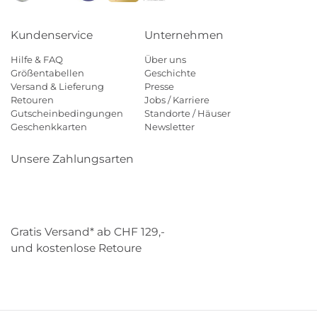
Kundenservice
Unternehmen
Hilfe & FAQ
Über uns
Größentabellen
Geschichte
Versand & Lieferung
Presse
Retouren
Jobs / Karriere
Gutscheinbedingungen
Standorte / Häuser
Geschenkkarten
Newsletter
Unsere Zahlungsarten
Klarna
Mastercard
Visa
Diners
Applepay
Paypal
Gratis Versand* ab CHF 129,-
und kostenlose Retoure
Schweizer Post
Gebrüder Weiss