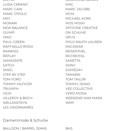
LUISA CERANO
MAC
MARC CAIN
MARC JACOBS
MARC O’POLO
MCM
MEY
MICHAEL KORS
MONARI
MOS MOSH
NEW BALANCE
OFFICINE CREATIVE
OLYMP
ON SCHUHE
ONLY
OPUS
PAUL GREEN
POLO RALPH LAUREN
RAFFAELLO ROSSI
RAGWEAR
RAINKISS
REISENTHEL
REPLAY
RICHROYAL
SAMSONITE
SANETTA
SATCH
SKINY
SMEG
SOMEDAY
STEP BY STEP
TAMARIS
TOM FORD
TOM TAILOR
TOMMY HILFIGER
TOMMY JEANS
TRIUMPH
VEE COLLECTIVE
VEJA
VERO MODA
VILLEROY & BOCH
WEEKEND MAX MARA
WELLENSTEYN
WMF
LES VISIONNAIRES
Damenmode & Schuhe
BALLOON / BARREL JEANS
BHS