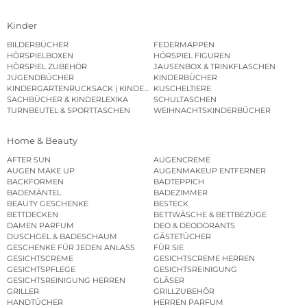
Kinder
BILDERBÜCHER
FEDERMAPPEN
HÖRSPIELBOXEN
HÖRSPIEL FIGUREN
HÖRSPIEL ZUBEHÖR
JAUSENBOX & TRINKFLASCHEN
JUGENDBÜCHER
KINDERBÜCHER
KINDERGARTENRUCKSACK | KINDERGARTENBEUTEL
KUSCHELTIERE
SACHBÜCHER & KINDERLEXIKA
SCHULTASCHEN
TURNBEUTEL & SPORTTASCHEN
WEIHNACHTSKINDERBÜCHER
Home & Beauty
AFTER SUN
AUGENCREME
AUGEN MAKE UP
AUGENMAKEUP ENTFERNER
BACKFORMEN
BADTEPPICH
BADEMÄNTEL
BADEZIMMER
BEAUTY GESCHENKE
BESTECK
BETTDECKEN
BETTWÄSCHE & BETTBEZÜGE
DAMEN PARFUM
DEO & DEODORANTS
DUSCHGEL & BADESCHAUM
GÄSTETÜCHER
GESCHENKE FÜR JEDEN ANLASS
FÜR SIE
GESICHTSCREME
GESICHTSCREME HERREN
GESICHTSPFLEGE
GESICHTSREINIGUNG
GESICHTSREINIGUNG HERREN
GLÄSER
GRILLER
GRILLZUBEHÖR
HANDTÜCHER
HERREN PARFUM