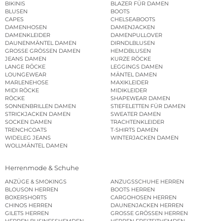
BIKINIS
BLAZER FÜR DAMEN
BLUSEN
BOOTS
CAPES
CHELSEABOOTS
DAMENHOSEN
DAMENJACKEN
DAMENKLEIDER
DAMENPULLOVER
DAUNENMÄNTEL DAMEN
DIRNDLBLUSEN
GROSSE GRÖSSEN DAMEN
HEMDBLUSEN
JEANS DAMEN
KURZE RÖCKE
LANGE RÖCKE
LEGGINGS DAMEN
LOUNGEWEAR
MÄNTEL DAMEN
MARLENEHOSE
MAXIKLEIDER
MIDI RÖCKE
MIDIKLEIDER
RÖCKE
SHAPEWEAR DAMEN
SONNENBRILLEN DAMEN
STIEFELETTEN FÜR DAMEN
STRICKJACKEN DAMEN
SWEATER DAMEN
SOCKEN DAMEN
TRACHTENKLEIDER
TRENCHCOATS
T-SHIRTS DAMEN
WIDELEG JEANS
WINTERJACKEN DAMEN
WOLLMÄNTEL DAMEN
Herrenmode & Schuhe
ANZÜGE & SMOKINGS
ANZUGSSCHUHE HERREN
BLOUSON HERREN
BOOTS HERREN
BOXERSHORTS
CARGOHOSEN HERREN
CHINOS HERREN
DAUNENJACKEN HERREN
GILETS HERREN
GROSSE GRÖSSEN HERREN
HERREN BUSINESSHEMDEN
HERREN FREIZEITHEMDEN