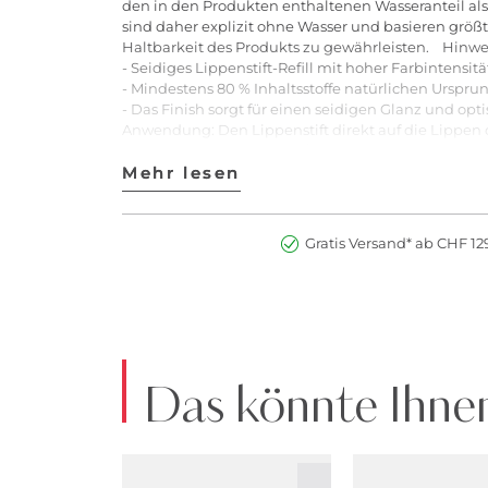
den in den Produkten enthaltenen Wasseranteil als 
sind daher explizit ohne Wasser und basieren größt
Haltbarkeit des Produkts zu gewährleisten. Hinweis:
- Seidiges Lippenstift-Refill mit hoher Farbintensit
- Mindestens 80 % Inhaltsstoffe natürlichen Urspr
- Das Finish sorgt für einen seidigen Glanz und o
Anwendung: Den Lippenstift direkt auf die Lippen o
der Couture Lipstick Case/Hülse einklicken. Obertei
einklicken und Schutzkappe entfernen.Profi-TippM
Mehr lesen
Mehr lesen
Liner die Haltbarkeit des Lippenstiftes. Der Lippe
Art.Nr:2900280693917
Gratis Versand* ab CHF 129
Das könnte Ihnen