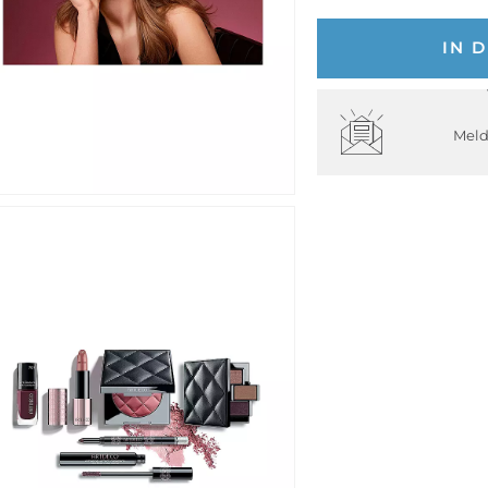
IN 
Meld