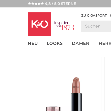
★★★★★ 4,8 / 5,0 STERNE
ZU GIGASPORT
GET THE
NEW IN
WEDDING
LOOK
VIBES
NEU
LOOKS
DAMEN
HER