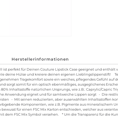
Herstellerinformationen
ill ist perfekt für Deinen Couture Lipstick Case geeignet und enthält
wähle deine Hülse und kreiere deinen eigenen Lieblingslippenstift! 
angenehmen Tragekomfort sowie ein weiches, pflegendes Gefühl auf d
nd sorgt somit für ein optisch ebenmäßiges, ausgeglichenes Erschei
0% Inhaltsstoffe natürlichen Ursprungs, wie z.B.: Caprylic/Capric Tr
liche Anwendung eignet und für samtweiche Lippen sorgt - Die restlic
ten - Mit seinen reduzierten, aber auserwählten Inhaltsstoffen kom
rbgebende Komponenten, wie z.B. Pigmente aus mineralischem Urspr
 bewusst für einen FSC Mix Karton entschieden, welcher aus verant
mit dem FSC Mix Symbol versehen. * Um die Transparenz für die Kun