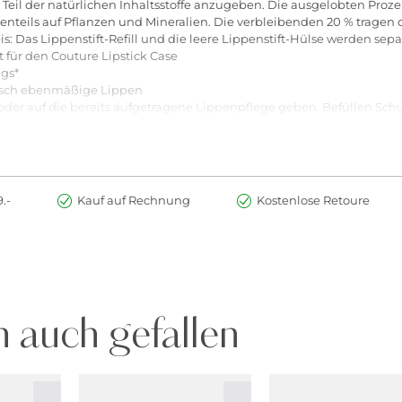
Teil der natürlichen Inhaltsstoffe anzugeben. Die ausgelobten Proze
enteils auf Pflanzen und Mineralien. Die verbleibenden 20 % tragen 
 Das Lippenstift-Refill und die leere Lippenstift-Hülse werden separ
ät für den Couture Lipstick Case
ungs*
ptisch ebenmäßige Lippen
der auf die bereits aufgetragene Lippenpflege geben. Befüllen Schut
l der Lippenstift-Hülse aufsetzen. Nachfüllen Benutztes Refill aus de
it einem Lip Liner in der passenden Farbe kannst Du die Lippenkon
nstift kann für eine verbesserte Haltbarkeit auch in Kombination mit
.-
Kauf auf Rechnung
Kostenlose Retoure
 auch gefallen