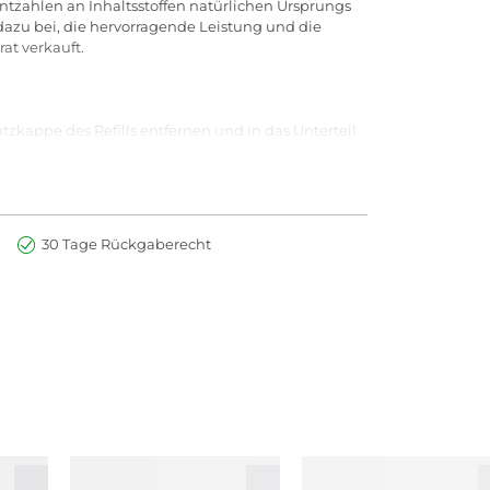
ntzahlen an Inhaltsstoffen natürlichen Ursprungs
dazu bei, die hervorragende Leistung und die
at verkauft.
zkappe des Refills entfernen und in das Unterteil
m Unterteil der Hülse herausziehen. Neues Refill
tur besser nachzeichnen. Zudem verlängert der
 Magic Fix aufgetragen werden
30 Tage Rückgaberecht