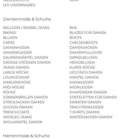
WELLENSTEYN
WMF
LES VISIONNAIRES
Damenmode & Schuhe
BALLOON / BARREL JEANS
BHS
BIKINIS
BLAZER FÜR DAMEN
BLUSEN
BOOTS
CAPES
CHELSEABOOTS
DAMENHOSEN
DAMENJACKEN
DAMENKLEIDER
DAMENPULLOVER
DAUNENMÄNTEL DAMEN
DIRNDLBLUSEN
GROSSE GRÖSSEN DAMEN
HEMDBLUSEN
JEANS DAMEN
KURZE RÖCKE
LANGE RÖCKE
LEGGINGS DAMEN
LOUNGEWEAR
MÄNTEL DAMEN
MARLENEHOSE
MAXIKLEIDER
MIDI RÖCKE
MIDIKLEIDER
RÖCKE
SHAPEWEAR DAMEN
SONNENBRILLEN DAMEN
STIEFELETTEN FÜR DAMEN
STRICKJACKEN DAMEN
SWEATER DAMEN
SOCKEN DAMEN
TRACHTENKLEIDER
TRENCHCOATS
T-SHIRTS DAMEN
WIDELEG JEANS
WINTERJACKEN DAMEN
WOLLMÄNTEL DAMEN
Herrenmode & Schuhe