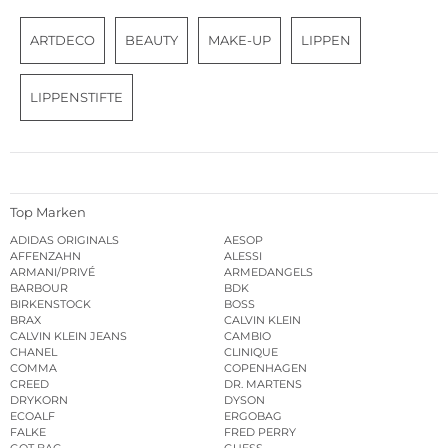
ARTDECO
BEAUTY
MAKE-UP
LIPPEN
LIPPENSTIFTE
Top Marken
ADIDAS ORIGINALS
AESOP
AFFENZAHN
ALESSI
ARMANI/PRIVÉ
ARMEDANGELS
BARBOUR
BDK
BIRKENSTOCK
BOSS
BRAX
CALVIN KLEIN
CALVIN KLEIN JEANS
CAMBIO
CHANEL
CLINIQUE
COMMA
COPENHAGEN
CREED
DR. MARTENS
DRYKORN
DYSON
ECOALF
ERGOBAG
FALKE
FRED PERRY