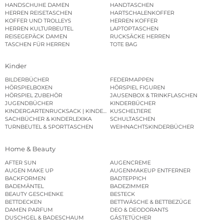
HANDSCHUHE DAMEN
HANDTASCHEN
HERREN REISETASCHEN
HARTSCHALENKOFFER
KOFFER UND TROLLEYS
HERREN KOFFER
HERREN KULTURBEUTEL
LAPTOPTASCHEN
REISEGEPÄCK DAMEN
RUCKSÄCKE HERREN
TASCHEN FÜR HERREN
TOTE BAG
Kinder
BILDERBÜCHER
FEDERMAPPEN
HÖRSPIELBOXEN
HÖRSPIEL FIGUREN
HÖRSPIEL ZUBEHÖR
JAUSENBOX & TRINKFLASCHEN
JUGENDBÜCHER
KINDERBÜCHER
KINDERGARTENRUCKSACK | KINDERGARTENBEUTEL
KUSCHELTIERE
SACHBÜCHER & KINDERLEXIKA
SCHULTASCHEN
TURNBEUTEL & SPORTTASCHEN
WEIHNACHTSKINDERBÜCHER
Home & Beauty
AFTER SUN
AUGENCREME
AUGEN MAKE UP
AUGENMAKEUP ENTFERNER
BACKFORMEN
BADTEPPICH
BADEMÄNTEL
BADEZIMMER
BEAUTY GESCHENKE
BESTECK
BETTDECKEN
BETTWÄSCHE & BETTBEZÜGE
DAMEN PARFUM
DEO & DEODORANTS
DUSCHGEL & BADESCHAUM
GÄSTETÜCHER