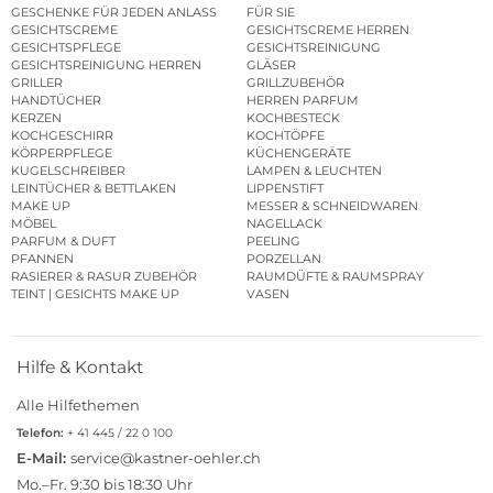
GESCHENKE FÜR JEDEN ANLASS
FÜR SIE
GESICHTSCREME
GESICHTSCREME HERREN
GESICHTSPFLEGE
GESICHTSREINIGUNG
GESICHTSREINIGUNG HERREN
GLÄSER
GRILLER
GRILLZUBEHÖR
HANDTÜCHER
HERREN PARFUM
KERZEN
KOCHBESTECK
KOCHGESCHIRR
KOCHTÖPFE
KÖRPERPFLEGE
KÜCHENGERÄTE
KUGELSCHREIBER
LAMPEN & LEUCHTEN
LEINTÜCHER & BETTLAKEN
LIPPENSTIFT
MAKE UP
MESSER & SCHNEIDWAREN
MÖBEL
NAGELLACK
PARFUM & DUFT
PEELING
PFANNEN
PORZELLAN
RASIERER & RASUR ZUBEHÖR
RAUMDÜFTE & RAUMSPRAY
TEINT | GESICHTS MAKE UP
VASEN
Hilfe & Kontakt
Alle Hilfethemen
Telefon:
+ 41 445 / 22 0 100
E-Mail:
service@kastner-oehler.ch
Mo.–Fr. 9:30 bis 18:30 Uhr