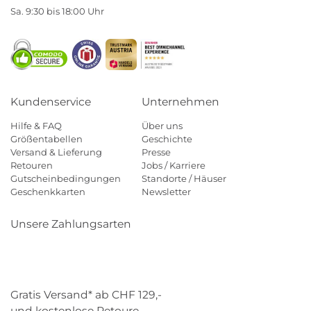
Sa. 9:30 bis 18:00 Uhr
Kundenservice
Unternehmen
Hilfe & FAQ
Über uns
Größentabellen
Geschichte
Versand & Lieferung
Presse
Retouren
Jobs / Karriere
Gutscheinbedingungen
Standorte / Häuser
Geschenkkarten
Newsletter
Unsere Zahlungsarten
Klarna
Mastercard
Visa
Diners
Applepay
Paypal
Gratis Versand* ab CHF 129,-
und kostenlose Retoure