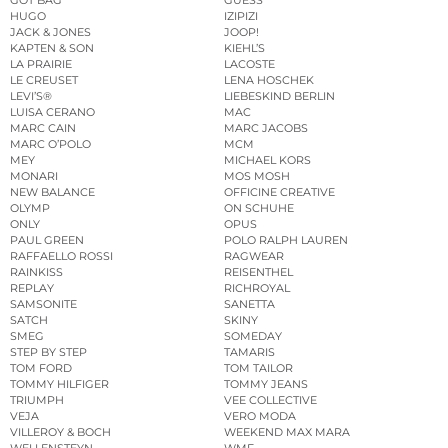
GOT BAG
GUESS
HUGO
IZIPIZI
JACK & JONES
JOOP!
KAPTEN & SON
KIEHL’S
LA PRAIRIE
LACOSTE
LE CREUSET
LENA HOSCHEK
LEVI’S®
LIEBESKIND BERLIN
LUISA CERANO
MAC
MARC CAIN
MARC JACOBS
MARC O’POLO
MCM
MEY
MICHAEL KORS
MONARI
MOS MOSH
NEW BALANCE
OFFICINE CREATIVE
OLYMP
ON SCHUHE
ONLY
OPUS
PAUL GREEN
POLO RALPH LAUREN
RAFFAELLO ROSSI
RAGWEAR
RAINKISS
REISENTHEL
REPLAY
RICHROYAL
SAMSONITE
SANETTA
SATCH
SKINY
SMEG
SOMEDAY
STEP BY STEP
TAMARIS
TOM FORD
TOM TAILOR
TOMMY HILFIGER
TOMMY JEANS
TRIUMPH
VEE COLLECTIVE
VEJA
VERO MODA
VILLEROY & BOCH
WEEKEND MAX MARA