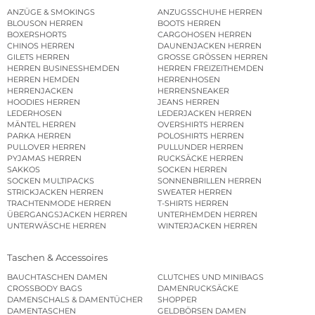
ANZÜGE & SMOKINGS
ANZUGSSCHUHE HERREN
BLOUSON HERREN
BOOTS HERREN
BOXERSHORTS
CARGOHOSEN HERREN
CHINOS HERREN
DAUNENJACKEN HERREN
GILETS HERREN
GROSSE GRÖSSEN HERREN
HERREN BUSINESSHEMDEN
HERREN FREIZEITHEMDEN
HERREN HEMDEN
HERRENHOSEN
HERRENJACKEN
HERRENSNEAKER
HOODIES HERREN
JEANS HERREN
LEDERHOSEN
LEDERJACKEN HERREN
MÄNTEL HERREN
OVERSHIRTS HERREN
PARKA HERREN
POLOSHIRTS HERREN
PULLOVER HERREN
PULLUNDER HERREN
PYJAMAS HERREN
RUCKSÄCKE HERREN
SAKKOS
SOCKEN HERREN
SOCKEN MULTIPACKS
SONNENBRILLEN HERREN
STRICKJACKEN HERREN
SWEATER HERREN
TRACHTENMODE HERREN
T-SHIRTS HERREN
ÜBERGANGSJACKEN HERREN
UNTERHEMDEN HERREN
UNTERWÄSCHE HERREN
WINTERJACKEN HERREN
Taschen & Accessoires
BAUCHTASCHEN DAMEN
CLUTCHES UND MINIBAGS
CROSSBODY BAGS
DAMENRUCKSÄCKE
DAMENSCHALS & DAMENTÜCHER
SHOPPER
DAMENTASCHEN
GELDBÖRSEN DAMEN