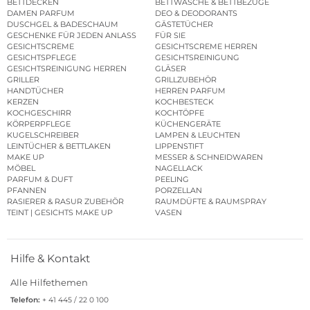
BETTDECKEN
BETTWÄSCHE & BETTBEZÜGE
DAMEN PARFUM
DEO & DEODORANTS
DUSCHGEL & BADESCHAUM
GÄSTETÜCHER
GESCHENKE FÜR JEDEN ANLASS
FÜR SIE
GESICHTSCREME
GESICHTSCREME HERREN
GESICHTSPFLEGE
GESICHTSREINIGUNG
GESICHTSREINIGUNG HERREN
GLÄSER
GRILLER
GRILLZUBEHÖR
HANDTÜCHER
HERREN PARFUM
KERZEN
KOCHBESTECK
KOCHGESCHIRR
KOCHTÖPFE
KÖRPERPFLEGE
KÜCHENGERÄTE
KUGELSCHREIBER
LAMPEN & LEUCHTEN
LEINTÜCHER & BETTLAKEN
LIPPENSTIFT
MAKE UP
MESSER & SCHNEIDWAREN
MÖBEL
NAGELLACK
PARFUM & DUFT
PEELING
PFANNEN
PORZELLAN
RASIERER & RASUR ZUBEHÖR
RAUMDÜFTE & RAUMSPRAY
TEINT | GESICHTS MAKE UP
VASEN
Hilfe & Kontakt
Alle Hilfethemen
Telefon:
+ 41 445 / 22 0 100