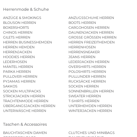
Herrenmode & Schuhe
ANZÜGE & SMOKINGS
ANZUGSSCHUHE HERREN
BLOUSON HERREN
BOOTS HERREN
BOXERSHORTS
CARGOHOSEN HERREN
CHINOS HERREN
DAUNENJACKEN HERREN
GILETS HERREN
GROSSE GRÖSSEN HERREN
HERREN BUSINESSHEMDEN
HERREN FREIZEITHEMDEN
HERREN HEMDEN
HERRENHOSEN
HERRENJACKEN
HERRENSNEAKER
HOODIES HERREN
JEANS HERREN
LEDERHOSEN
LEDERJACKEN HERREN
MÄNTEL HERREN
OVERSHIRTS HERREN
PARKA HERREN
POLOSHIRTS HERREN
PULLOVER HERREN
PULLUNDER HERREN
PYJAMAS HERREN
RUCKSÄCKE HERREN
SAKKOS
SOCKEN HERREN
SOCKEN MULTIPACKS
SONNENBRILLEN HERREN
STRICKJACKEN HERREN
SWEATER HERREN
TRACHTENMODE HERREN
T-SHIRTS HERREN
ÜBERGANGSJACKEN HERREN
UNTERHEMDEN HERREN
UNTERWÄSCHE HERREN
WINTERJACKEN HERREN
Taschen & Accessoires
BAUCHTASCHEN DAMEN
CLUTCHES UND MINIBAGS