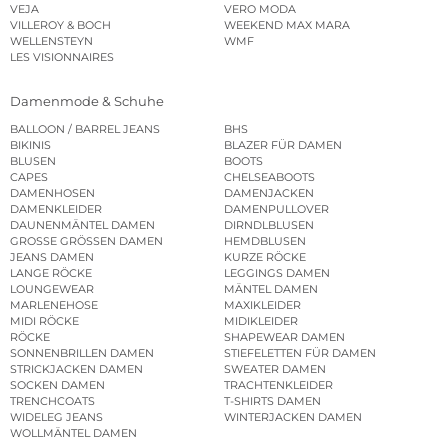
VEJA
VERO MODA
VILLEROY & BOCH
WEEKEND MAX MARA
WELLENSTEYN
WMF
LES VISIONNAIRES
Damenmode & Schuhe
BALLOON / BARREL JEANS
BHS
BIKINIS
BLAZER FÜR DAMEN
BLUSEN
BOOTS
CAPES
CHELSEABOOTS
DAMENHOSEN
DAMENJACKEN
DAMENKLEIDER
DAMENPULLOVER
DAUNENMÄNTEL DAMEN
DIRNDLBLUSEN
GROSSE GRÖSSEN DAMEN
HEMDBLUSEN
JEANS DAMEN
KURZE RÖCKE
LANGE RÖCKE
LEGGINGS DAMEN
LOUNGEWEAR
MÄNTEL DAMEN
MARLENEHOSE
MAXIKLEIDER
MIDI RÖCKE
MIDIKLEIDER
RÖCKE
SHAPEWEAR DAMEN
SONNENBRILLEN DAMEN
STIEFELETTEN FÜR DAMEN
STRICKJACKEN DAMEN
SWEATER DAMEN
SOCKEN DAMEN
TRACHTENKLEIDER
TRENCHCOATS
T-SHIRTS DAMEN
WIDELEG JEANS
WINTERJACKEN DAMEN
WOLLMÄNTEL DAMEN