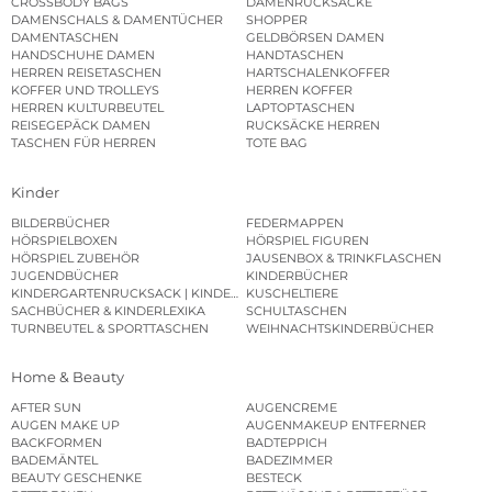
CROSSBODY BAGS
DAMENRUCKSÄCKE
DAMENSCHALS & DAMENTÜCHER
SHOPPER
DAMENTASCHEN
GELDBÖRSEN DAMEN
HANDSCHUHE DAMEN
HANDTASCHEN
HERREN REISETASCHEN
HARTSCHALENKOFFER
KOFFER UND TROLLEYS
HERREN KOFFER
HERREN KULTURBEUTEL
LAPTOPTASCHEN
REISEGEPÄCK DAMEN
RUCKSÄCKE HERREN
TASCHEN FÜR HERREN
TOTE BAG
Kinder
BILDERBÜCHER
FEDERMAPPEN
HÖRSPIELBOXEN
HÖRSPIEL FIGUREN
HÖRSPIEL ZUBEHÖR
JAUSENBOX & TRINKFLASCHEN
JUGENDBÜCHER
KINDERBÜCHER
KINDERGARTENRUCKSACK | KINDERGARTENBEUTEL
KUSCHELTIERE
SACHBÜCHER & KINDERLEXIKA
SCHULTASCHEN
TURNBEUTEL & SPORTTASCHEN
WEIHNACHTSKINDERBÜCHER
Home & Beauty
AFTER SUN
AUGENCREME
AUGEN MAKE UP
AUGENMAKEUP ENTFERNER
BACKFORMEN
BADTEPPICH
BADEMÄNTEL
BADEZIMMER
BEAUTY GESCHENKE
BESTECK