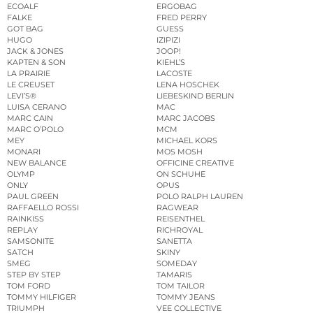
ECOALF
ERGOBAG
FALKE
FRED PERRY
GOT BAG
GUESS
HUGO
IZIPIZI
JACK & JONES
JOOP!
KAPTEN & SON
KIEHL’S
LA PRAIRIE
LACOSTE
LE CREUSET
LENA HOSCHEK
LEVI’S®
LIEBESKIND BERLIN
LUISA CERANO
MAC
MARC CAIN
MARC JACOBS
MARC O’POLO
MCM
MEY
MICHAEL KORS
MONARI
MOS MOSH
NEW BALANCE
OFFICINE CREATIVE
OLYMP
ON SCHUHE
ONLY
OPUS
PAUL GREEN
POLO RALPH LAUREN
RAFFAELLO ROSSI
RAGWEAR
RAINKISS
REISENTHEL
REPLAY
RICHROYAL
SAMSONITE
SANETTA
SATCH
SKINY
SMEG
SOMEDAY
STEP BY STEP
TAMARIS
TOM FORD
TOM TAILOR
TOMMY HILFIGER
TOMMY JEANS
TRIUMPH
VEE COLLECTIVE