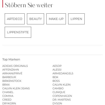
Stöbern Sie weiter
ARTDECO
BEAUTY
MAKE-UP
LIPPEN
LIPPENSTIFTE
Top Marken
ADIDAS ORIGINALS
AESOP
AFFENZAHN
ALESSI
ARMANI/PRIVÉ
ARMEDANGELS
BARBOUR
BDK
BIRKENSTOCK
BOSS
BRAX
CALVIN KLEIN
CALVIN KLEIN JEANS
CAMBIO
CHANEL
CLINIQUE
COMMA
COPENHAGEN
CREED
DR. MARTENS
DRYKORN
DYSON