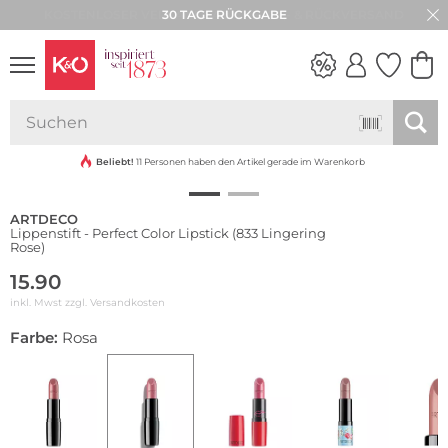
30 TAGE RÜCKGABE
NEW IN
WEDDING
VIBES
Beliebt!
11 Personen haben den Artikel gerade im Warenkorb
ARTDECO
Lippenstift - Perfect Color Lipstick (833 Lingering
Rose)
15.90
inkl. Mwst zzgl.
Versandkosten
Farbe:
Rosa