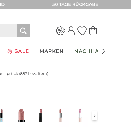
ND
30 TAGE RÜCKGABE
SALE
MARKEN
NACHHALTIGKEIT
or Lipstick (887 Love Item)