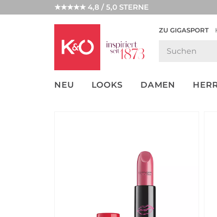
★★★★★ 4,8 / 5,0 STERNE
ZU GIGASPORT
GET THE
NEW IN
WEDDING
LOOK
VIBES
NEU
LOOKS
DAMEN
HER