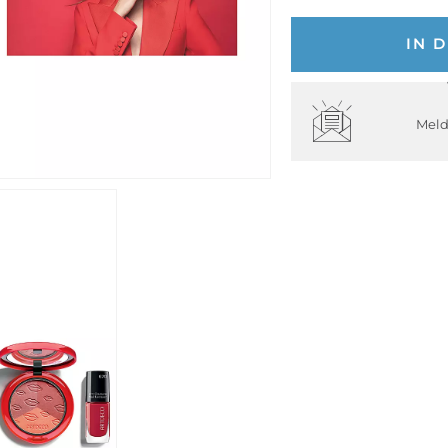
IN 
Meld