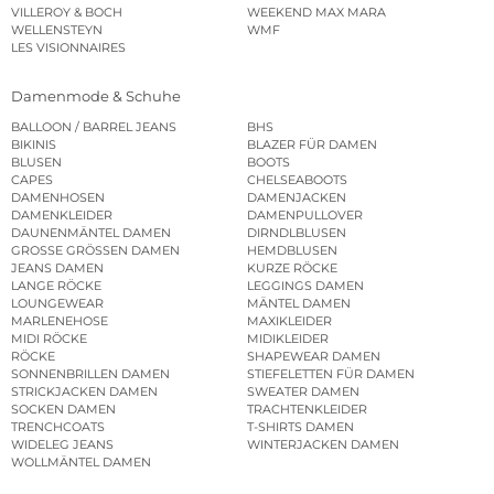
VILLEROY & BOCH
WEEKEND MAX MARA
WELLENSTEYN
WMF
LES VISIONNAIRES
Damenmode & Schuhe
BALLOON / BARREL JEANS
BHS
BIKINIS
BLAZER FÜR DAMEN
BLUSEN
BOOTS
CAPES
CHELSEABOOTS
DAMENHOSEN
DAMENJACKEN
DAMENKLEIDER
DAMENPULLOVER
DAUNENMÄNTEL DAMEN
DIRNDLBLUSEN
GROSSE GRÖSSEN DAMEN
HEMDBLUSEN
JEANS DAMEN
KURZE RÖCKE
LANGE RÖCKE
LEGGINGS DAMEN
LOUNGEWEAR
MÄNTEL DAMEN
MARLENEHOSE
MAXIKLEIDER
MIDI RÖCKE
MIDIKLEIDER
RÖCKE
SHAPEWEAR DAMEN
SONNENBRILLEN DAMEN
STIEFELETTEN FÜR DAMEN
STRICKJACKEN DAMEN
SWEATER DAMEN
SOCKEN DAMEN
TRACHTENKLEIDER
TRENCHCOATS
T-SHIRTS DAMEN
WIDELEG JEANS
WINTERJACKEN DAMEN
WOLLMÄNTEL DAMEN