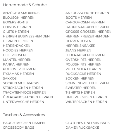
Herrenmode & Schuhe
ANZÜGE & SMOKINGS
ANZUGSSCHUHE HERREN
BLOUSON HERREN
BOOTS HERREN
BOXERSHORTS
CARGOHOSEN HERREN
CHINOS HERREN
DAUNENJACKEN HERREN
GILETS HERREN
GROSSE GRÖSSEN HERREN
HERREN BUSINESSHEMDEN
HERREN FREIZEITHEMDEN
HERREN HEMDEN
HERRENHOSEN
HERRENJACKEN
HERRENSNEAKER
HOODIES HERREN
JEANS HERREN
LEDERHOSEN
LEDERJACKEN HERREN
MÄNTEL HERREN
OVERSHIRTS HERREN
PARKA HERREN
POLOSHIRTS HERREN
PULLOVER HERREN
PULLUNDER HERREN
PYJAMAS HERREN
RUCKSÄCKE HERREN
SAKKOS
SOCKEN HERREN
SOCKEN MULTIPACKS
SONNENBRILLEN HERREN
STRICKJACKEN HERREN
SWEATER HERREN
TRACHTENMODE HERREN
T-SHIRTS HERREN
ÜBERGANGSJACKEN HERREN
UNTERHEMDEN HERREN
UNTERWÄSCHE HERREN
WINTERJACKEN HERREN
Taschen & Accessoires
BAUCHTASCHEN DAMEN
CLUTCHES UND MINIBAGS
CROSSBODY BAGS
DAMENRUCKSÄCKE