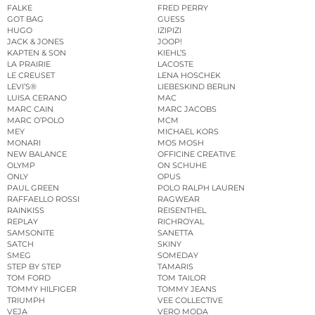
FALKE
FRED PERRY
GOT BAG
GUESS
HUGO
IZIPIZI
JACK & JONES
JOOP!
KAPTEN & SON
KIEHL’S
LA PRAIRIE
LACOSTE
LE CREUSET
LENA HOSCHEK
LEVI’S®
LIEBESKIND BERLIN
LUISA CERANO
MAC
MARC CAIN
MARC JACOBS
MARC O’POLO
MCM
MEY
MICHAEL KORS
MONARI
MOS MOSH
NEW BALANCE
OFFICINE CREATIVE
OLYMP
ON SCHUHE
ONLY
OPUS
PAUL GREEN
POLO RALPH LAUREN
RAFFAELLO ROSSI
RAGWEAR
RAINKISS
REISENTHEL
REPLAY
RICHROYAL
SAMSONITE
SANETTA
SATCH
SKINY
SMEG
SOMEDAY
STEP BY STEP
TAMARIS
TOM FORD
TOM TAILOR
TOMMY HILFIGER
TOMMY JEANS
TRIUMPH
VEE COLLECTIVE
VEJA
VERO MODA