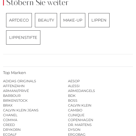
Stöbern Sie weiter
ARTDECO
BEAUTY
MAKE-UP
LIPPEN
LIPPENSTIFTE
Top Marken
ADIDAS ORIGINALS
AESOP
AFFENZAHN
ALESSI
ARMANI/PRIVÉ
ARMEDANGELS
BARBOUR
BDK
BIRKENSTOCK
BOSS
BRAX
CALVIN KLEIN
CALVIN KLEIN JEANS
CAMBIO
CHANEL
CLINIQUE
COMMA
COPENHAGEN
CREED
DR. MARTENS
DRYKORN
DYSON
ECOALF
ERGOBAG