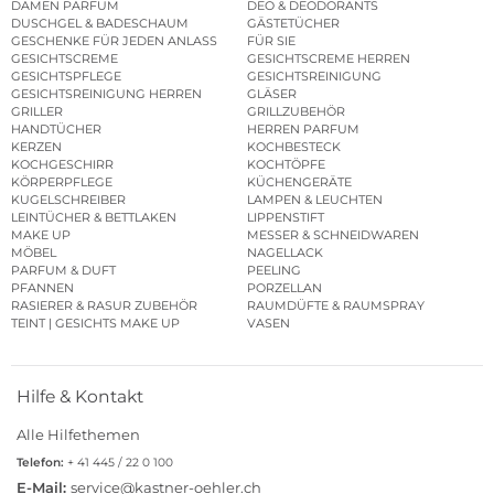
DAMEN PARFUM
DEO & DEODORANTS
DUSCHGEL & BADESCHAUM
GÄSTETÜCHER
GESCHENKE FÜR JEDEN ANLASS
FÜR SIE
GESICHTSCREME
GESICHTSCREME HERREN
GESICHTSPFLEGE
GESICHTSREINIGUNG
GESICHTSREINIGUNG HERREN
GLÄSER
GRILLER
GRILLZUBEHÖR
HANDTÜCHER
HERREN PARFUM
KERZEN
KOCHBESTECK
KOCHGESCHIRR
KOCHTÖPFE
KÖRPERPFLEGE
KÜCHENGERÄTE
KUGELSCHREIBER
LAMPEN & LEUCHTEN
LEINTÜCHER & BETTLAKEN
LIPPENSTIFT
MAKE UP
MESSER & SCHNEIDWAREN
MÖBEL
NAGELLACK
PARFUM & DUFT
PEELING
PFANNEN
PORZELLAN
RASIERER & RASUR ZUBEHÖR
RAUMDÜFTE & RAUMSPRAY
TEINT | GESICHTS MAKE UP
VASEN
Hilfe & Kontakt
Alle Hilfethemen
Telefon:
+ 41 445 / 22 0 100
E-Mail:
service@kastner-oehler.ch