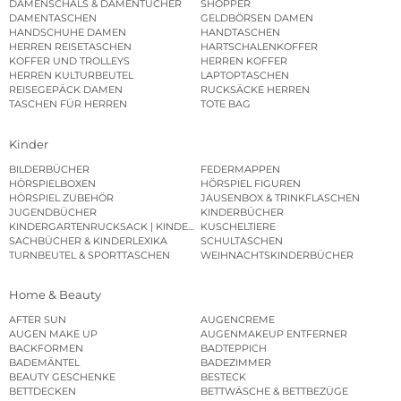
DAMENSCHALS & DAMENTÜCHER
SHOPPER
DAMENTASCHEN
GELDBÖRSEN DAMEN
HANDSCHUHE DAMEN
HANDTASCHEN
HERREN REISETASCHEN
HARTSCHALENKOFFER
KOFFER UND TROLLEYS
HERREN KOFFER
HERREN KULTURBEUTEL
LAPTOPTASCHEN
REISEGEPÄCK DAMEN
RUCKSÄCKE HERREN
TASCHEN FÜR HERREN
TOTE BAG
Kinder
BILDERBÜCHER
FEDERMAPPEN
HÖRSPIELBOXEN
HÖRSPIEL FIGUREN
HÖRSPIEL ZUBEHÖR
JAUSENBOX & TRINKFLASCHEN
JUGENDBÜCHER
KINDERBÜCHER
KINDERGARTENRUCKSACK | KINDERGARTENBEUTEL
KUSCHELTIERE
SACHBÜCHER & KINDERLEXIKA
SCHULTASCHEN
TURNBEUTEL & SPORTTASCHEN
WEIHNACHTSKINDERBÜCHER
Home & Beauty
AFTER SUN
AUGENCREME
AUGEN MAKE UP
AUGENMAKEUP ENTFERNER
BACKFORMEN
BADTEPPICH
BADEMÄNTEL
BADEZIMMER
BEAUTY GESCHENKE
BESTECK
BETTDECKEN
BETTWÄSCHE & BETTBEZÜGE