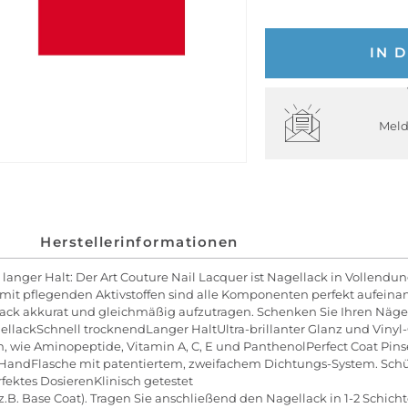
IN 
Meld
Herstellerinformationen
, langer Halt: Der Art Couture Nail Lacquer ist Nagellack in Vollend
mit pflegenden Aktivstoffen sind alle Komponenten perfekt aufeinan
llack akkurat und gleichmäßig aufzutragen. Schenken Sie Ihren Näge
lackSchnell trocknendLanger HaltUltra-brillanter Glanz und Vinyl-
, wie Aminopeptide, Vitamin A, C, E und PanthenolPerfect Coat Pin
er HandFlasche mit patentiertem, zweifachem Dichtungs-System. Sch
ektes DosierenKlinisch getestet
.B. Base Coat). Tragen Sie anschließend den Nagellack in 1-2 Schicht