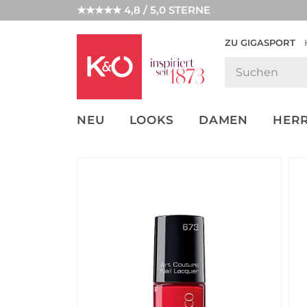
★★★★★ 4,8 / 5,0 STERNE
ZU GIGASPORT
GET THE
NEW IN
WEDDING
LOOK
VIBES
NEU
LOOKS
DAMEN
HER