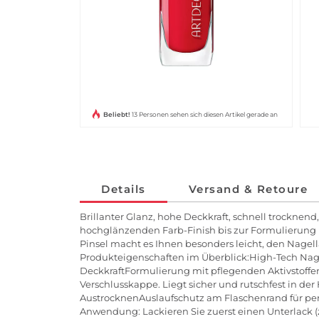
Beliebt!
13 Personen sehen sich diesen Artikel gerade an
Details
Versand & Retoure
Brillanter Glanz, hohe Deckkraft, schnell trocknend
hochglänzenden Farb-Finish bis zur Formulierung 
Pinsel macht es Ihnen besonders leicht, den Nage
Produkteigenschaften im Überblick:High-Tech Nagel
DeckkraftFormulierung mit pflegenden Aktivstoffen
Verschlusskappe. Liegt sicher und rutschfest in d
AustrocknenAuslaufschutz am Flaschenrand für perf
Anwendung: Lackieren Sie zuerst einen Unterlack (z