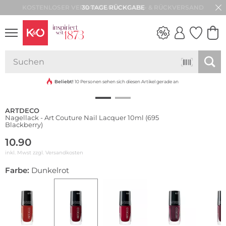
30 TAGE RÜCKGABE
NEW IN
WEDDING
VIBES
Beliebt!
10 Personen sehen sich diesen Artikel gerade an
ARTDECO
Nagellack - Art Couture Nail Lacquer 10ml (695
Blackberry)
10.90
inkl. Mwst zzgl.
Versandkosten
Farbe:
Dunkelrot