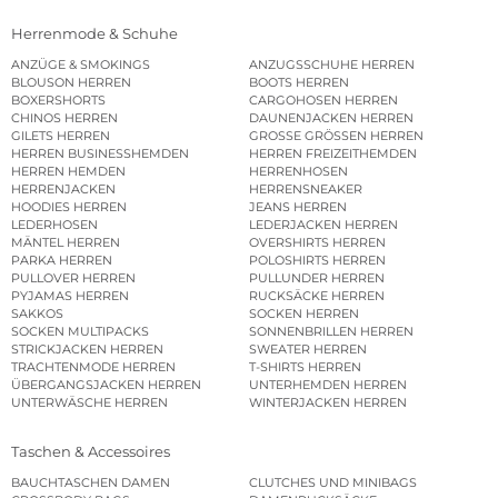
Herrenmode & Schuhe
ANZÜGE & SMOKINGS
ANZUGSSCHUHE HERREN
BLOUSON HERREN
BOOTS HERREN
BOXERSHORTS
CARGOHOSEN HERREN
CHINOS HERREN
DAUNENJACKEN HERREN
GILETS HERREN
GROSSE GRÖSSEN HERREN
HERREN BUSINESSHEMDEN
HERREN FREIZEITHEMDEN
HERREN HEMDEN
HERRENHOSEN
HERRENJACKEN
HERRENSNEAKER
HOODIES HERREN
JEANS HERREN
LEDERHOSEN
LEDERJACKEN HERREN
MÄNTEL HERREN
OVERSHIRTS HERREN
PARKA HERREN
POLOSHIRTS HERREN
PULLOVER HERREN
PULLUNDER HERREN
PYJAMAS HERREN
RUCKSÄCKE HERREN
SAKKOS
SOCKEN HERREN
SOCKEN MULTIPACKS
SONNENBRILLEN HERREN
STRICKJACKEN HERREN
SWEATER HERREN
TRACHTENMODE HERREN
T-SHIRTS HERREN
ÜBERGANGSJACKEN HERREN
UNTERHEMDEN HERREN
UNTERWÄSCHE HERREN
WINTERJACKEN HERREN
Taschen & Accessoires
BAUCHTASCHEN DAMEN
CLUTCHES UND MINIBAGS