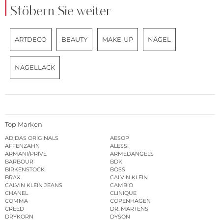
Stöbern Sie weiter
ARTDECO
BEAUTY
MAKE-UP
NÄGEL
NAGELLACK
Top Marken
ADIDAS ORIGINALS
AESOP
AFFENZAHN
ALESSI
ARMANI/PRIVÉ
ARMEDANGELS
BARBOUR
BDK
BIRKENSTOCK
BOSS
BRAX
CALVIN KLEIN
CALVIN KLEIN JEANS
CAMBIO
CHANEL
CLINIQUE
COMMA
COPENHAGEN
CREED
DR. MARTENS
DRYKORN
DYSON