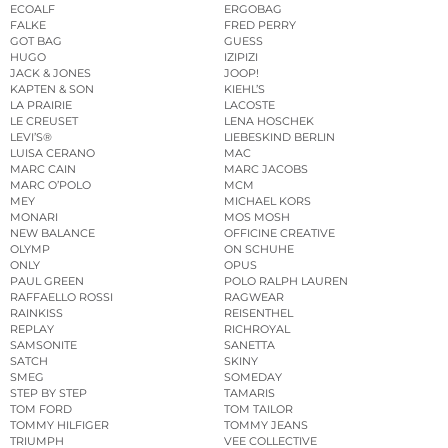
ECOALF
ERGOBAG
FALKE
FRED PERRY
GOT BAG
GUESS
HUGO
IZIPIZI
JACK & JONES
JOOP!
KAPTEN & SON
KIEHL’S
LA PRAIRIE
LACOSTE
LE CREUSET
LENA HOSCHEK
LEVI’S®
LIEBESKIND BERLIN
LUISA CERANO
MAC
MARC CAIN
MARC JACOBS
MARC O’POLO
MCM
MEY
MICHAEL KORS
MONARI
MOS MOSH
NEW BALANCE
OFFICINE CREATIVE
OLYMP
ON SCHUHE
ONLY
OPUS
PAUL GREEN
POLO RALPH LAUREN
RAFFAELLO ROSSI
RAGWEAR
RAINKISS
REISENTHEL
REPLAY
RICHROYAL
SAMSONITE
SANETTA
SATCH
SKINY
SMEG
SOMEDAY
STEP BY STEP
TAMARIS
TOM FORD
TOM TAILOR
TOMMY HILFIGER
TOMMY JEANS
TRIUMPH
VEE COLLECTIVE