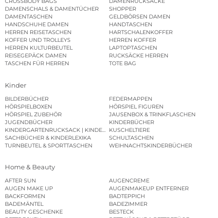
CROSSBODY BAGS
DAMENRUCKSÄCKE
DAMENSCHALS & DAMENTÜCHER
SHOPPER
DAMENTASCHEN
GELDBÖRSEN DAMEN
HANDSCHUHE DAMEN
HANDTASCHEN
HERREN REISETASCHEN
HARTSCHALENKOFFER
KOFFER UND TROLLEYS
HERREN KOFFER
HERREN KULTURBEUTEL
LAPTOPTASCHEN
REISEGEPÄCK DAMEN
RUCKSÄCKE HERREN
TASCHEN FÜR HERREN
TOTE BAG
Kinder
BILDERBÜCHER
FEDERMAPPEN
HÖRSPIELBOXEN
HÖRSPIEL FIGUREN
HÖRSPIEL ZUBEHÖR
JAUSENBOX & TRINKFLASCHEN
JUGENDBÜCHER
KINDERBÜCHER
KINDERGARTENRUCKSACK | KINDERGARTENBEUTEL
KUSCHELTIERE
SACHBÜCHER & KINDERLEXIKA
SCHULTASCHEN
TURNBEUTEL & SPORTTASCHEN
WEIHNACHTSKINDERBÜCHER
Home & Beauty
AFTER SUN
AUGENCREME
AUGEN MAKE UP
AUGENMAKEUP ENTFERNER
BACKFORMEN
BADTEPPICH
BADEMÄNTEL
BADEZIMMER
BEAUTY GESCHENKE
BESTECK