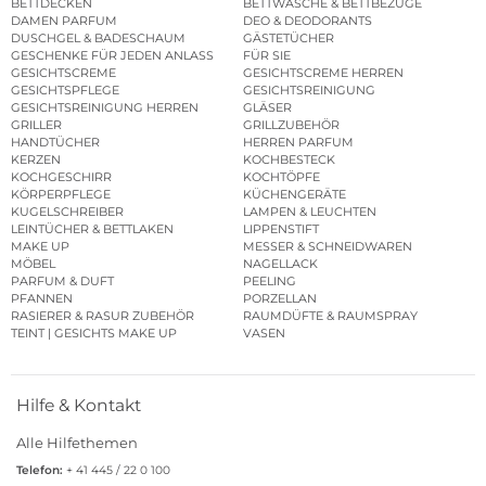
BETTDECKEN
BETTWÄSCHE & BETTBEZÜGE
DAMEN PARFUM
DEO & DEODORANTS
DUSCHGEL & BADESCHAUM
GÄSTETÜCHER
GESCHENKE FÜR JEDEN ANLASS
FÜR SIE
GESICHTSCREME
GESICHTSCREME HERREN
GESICHTSPFLEGE
GESICHTSREINIGUNG
GESICHTSREINIGUNG HERREN
GLÄSER
GRILLER
GRILLZUBEHÖR
HANDTÜCHER
HERREN PARFUM
KERZEN
KOCHBESTECK
KOCHGESCHIRR
KOCHTÖPFE
KÖRPERPFLEGE
KÜCHENGERÄTE
KUGELSCHREIBER
LAMPEN & LEUCHTEN
LEINTÜCHER & BETTLAKEN
LIPPENSTIFT
MAKE UP
MESSER & SCHNEIDWAREN
MÖBEL
NAGELLACK
PARFUM & DUFT
PEELING
PFANNEN
PORZELLAN
RASIERER & RASUR ZUBEHÖR
RAUMDÜFTE & RAUMSPRAY
TEINT | GESICHTS MAKE UP
VASEN
Hilfe & Kontakt
Alle Hilfethemen
Telefon:
+ 41 445 / 22 0 100