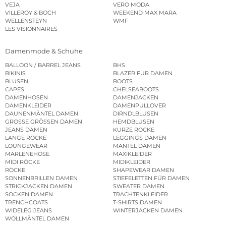
VEJA
VERO MODA
VILLEROY & BOCH
WEEKEND MAX MARA
WELLENSTEYN
WMF
LES VISIONNAIRES
Damenmode & Schuhe
BALLOON / BARREL JEANS
BHS
BIKINIS
BLAZER FÜR DAMEN
BLUSEN
BOOTS
CAPES
CHELSEABOOTS
DAMENHOSEN
DAMENJACKEN
DAMENKLEIDER
DAMENPULLOVER
DAUNENMÄNTEL DAMEN
DIRNDLBLUSEN
GROSSE GRÖSSEN DAMEN
HEMDBLUSEN
JEANS DAMEN
KURZE RÖCKE
LANGE RÖCKE
LEGGINGS DAMEN
LOUNGEWEAR
MÄNTEL DAMEN
MARLENEHOSE
MAXIKLEIDER
MIDI RÖCKE
MIDIKLEIDER
RÖCKE
SHAPEWEAR DAMEN
SONNENBRILLEN DAMEN
STIEFELETTEN FÜR DAMEN
STRICKJACKEN DAMEN
SWEATER DAMEN
SOCKEN DAMEN
TRACHTENKLEIDER
TRENCHCOATS
T-SHIRTS DAMEN
WIDELEG JEANS
WINTERJACKEN DAMEN
WOLLMÄNTEL DAMEN