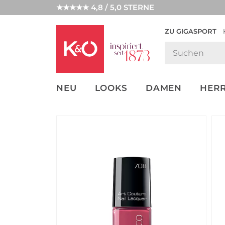
★★★★★ 4,8 / 5,0 STERNE
ZU GIGASPORT
GET THE
NEW IN
WEDDING
LOOK
VIBES
NEU
LOOKS
DAMEN
HER