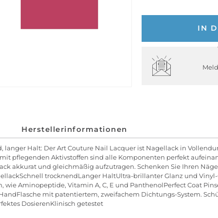
IN 
Meld
Herstellerinformationen
d, langer Halt: Der Art Couture Nail Lacquer ist Nagellack in Vollen
mit pflegenden Aktivstoffen sind alle Komponenten perfekt aufeinan
llack akkurat und gleichmäßig aufzutragen. Schenken Sie Ihren Näge
lackSchnell trocknendLanger HaltUltra-brillanter Glanz und Vinyl-
, wie Aminopeptide, Vitamin A, C, E und PanthenolPerfect Coat Pin
er HandFlasche mit patentiertem, zweifachem Dichtungs-System. Sch
ektes DosierenKlinisch getestet