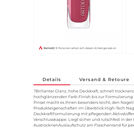
Beliebt!
8 Personen sehen sich diesen Artikel gerade an
Details
Versand & Retoure
?Brillanter Glanz, hohe Deckkraft, schnell trocknen
hochglänzenden Farb-Finish bis zur Formulierung 
Pinsel macht es Ihnen besonders leicht, den Nage
Produkteigenschaften im Überblick:High-Tech Nagel
DeckkraftFormulierung mit pflegenden Aktivstoffen
Verschlusskappe. Liegt sicher und rutschfest in d
AustrocknenAuslaufschutz am Flaschenrand für perf