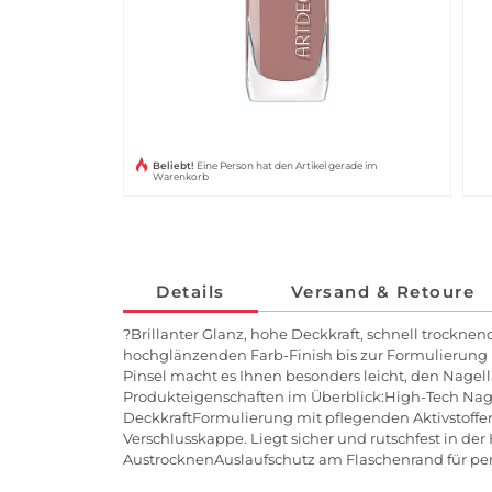
Beliebt!
Eine Person hat den Artikel gerade im
Warenkorb
Details
Versand & Retoure
?Brillanter Glanz, hohe Deckkraft, schnell trocknen
hochglänzenden Farb-Finish bis zur Formulierung 
Pinsel macht es Ihnen besonders leicht, den Nage
Produkteigenschaften im Überblick:High-Tech Nagel
DeckkraftFormulierung mit pflegenden Aktivstoffen
Verschlusskappe. Liegt sicher und rutschfest in d
AustrocknenAuslaufschutz am Flaschenrand für perf