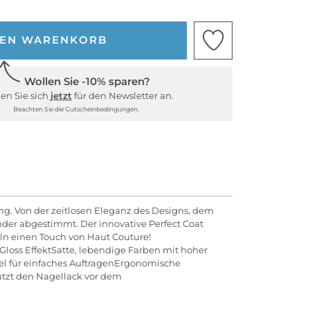
DEN WARENKORB
Wollen Sie -10% sparen?
en Sie sich
jetzt
für den Newsletter an.
Beachten Sie die Gutscheinbedingungen.
dung. Von der zeitlosen Eleganz des Designs, dem
der abgestimmt. Der innovative Perfect Coat
ln einen Touch von Haut Couture!
Gloss EffektSatte, lebendige Farben mit hoher
sel für einfaches AuftragenErgonomische
ützt den Nagellack vor dem