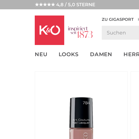
★★★★★ 4,8 / 5,0 STERNE
ZU GIGASPORT
GET THE
NEW IN
WEDDING
LOOK
VIBES
NEU
LOOKS
DAMEN
HER