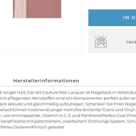
IN 
Meld
Herstellerinformationen
d, langer Halt: Der Art Couture Nail Lacquer ist Nagellack in Vollen
mit pflegenden Aktivstoffen sind alle Komponenten perfekt aufeinan
llack akkurat und gleichmäßig aufzutragen. Schenken Sie Ihren Näge
lackSchnell trocknendLanger HaltUltra-brillanter Glanz und Vinyl-
, wie Aminopeptide, Vitamin A, C, E und PanthenolPerfect Coat Pin
er HandFlasche mit patentiertem, zweifachem Dichtungs-System. Sch
ektes DosierenKlinisch getestet