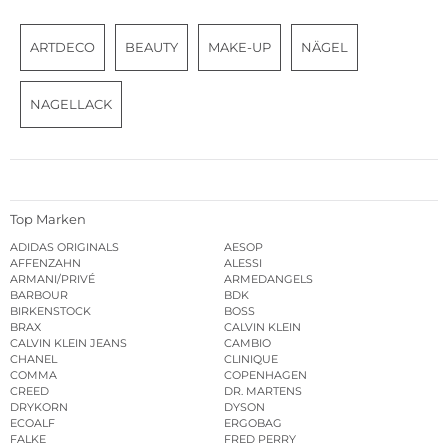
ARTDECO
BEAUTY
MAKE-UP
NÄGEL
NAGELLACK
Top Marken
ADIDAS ORIGINALS
AESOP
AFFENZAHN
ALESSI
ARMANI/PRIVÉ
ARMEDANGELS
BARBOUR
BDK
BIRKENSTOCK
BOSS
BRAX
CALVIN KLEIN
CALVIN KLEIN JEANS
CAMBIO
CHANEL
CLINIQUE
COMMA
COPENHAGEN
CREED
DR. MARTENS
DRYKORN
DYSON
ECOALF
ERGOBAG
FALKE
FRED PERRY