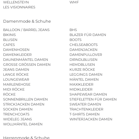
WELLENSTEYN
WMF
LES VISIONNAIRES
Damenmode & Schuhe
BALLOON / BARREL JEANS
BHS
BIKINIS
BLAZER FÜR DAMEN
BLUSEN
BOOTS
CAPES
CHELSEABOOTS
DAMENHOSEN
DAMENJACKEN
DAMENKLEIDER
DAMENPULLOVER
DAUNENMÄNTEL DAMEN
DIRNDLBLUSEN
GROSSE GRÖSSEN DAMEN
HEMDBLUSEN
JEANS DAMEN
KURZE RÖCKE
LANGE RÖCKE
LEGGINGS DAMEN
LOUNGEWEAR
MÄNTEL DAMEN
MARLENEHOSE
MAXIKLEIDER
MIDI RÖCKE
MIDIKLEIDER
RÖCKE
SHAPEWEAR DAMEN
SONNENBRILLEN DAMEN
STIEFELETTEN FÜR DAMEN
STRICKJACKEN DAMEN
SWEATER DAMEN
SOCKEN DAMEN
TRACHTENKLEIDER
TRENCHCOATS
T-SHIRTS DAMEN
WIDELEG JEANS
WINTERJACKEN DAMEN
WOLLMÄNTEL DAMEN
Herrenmode & Schuhe