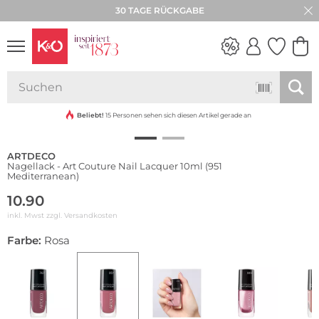
30 TAGE RÜCKGABE
NEW IN
WEDDING
VIBES
Beliebt!
15 Personen sehen sich diesen Artikel gerade an
ARTDECO
Nagellack - Art Couture Nail Lacquer 10ml (951
Mediterranean)
10.90
inkl. Mwst zzgl.
Versandkosten
Farbe:
Rosa