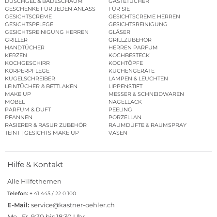
DUSCHGEL & BADESCHAUM
GÄSTETÜCHER
GESCHENKE FÜR JEDEN ANLASS
FÜR SIE
GESICHTSCREME
GESICHTSCREME HERREN
GESICHTSPFLEGE
GESICHTSREINIGUNG
GESICHTSREINIGUNG HERREN
GLÄSER
GRILLER
GRILLZUBEHÖR
HANDTÜCHER
HERREN PARFUM
KERZEN
KOCHBESTECK
KOCHGESCHIRR
KOCHTÖPFE
KÖRPERPFLEGE
KÜCHENGERÄTE
KUGELSCHREIBER
LAMPEN & LEUCHTEN
LEINTÜCHER & BETTLAKEN
LIPPENSTIFT
MAKE UP
MESSER & SCHNEIDWAREN
MÖBEL
NAGELLACK
PARFUM & DUFT
PEELING
PFANNEN
PORZELLAN
RASIERER & RASUR ZUBEHÖR
RAUMDÜFTE & RAUMSPRAY
TEINT | GESICHTS MAKE UP
VASEN
Hilfe & Kontakt
Alle Hilfethemen
Telefon:
+ 41 445 / 22 0 100
E-Mail:
service@kastner-oehler.ch
Mo.–Fr. 9:30 bis 18:30 Uhr