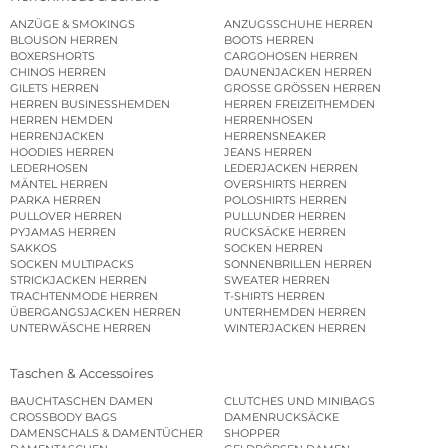
ANZÜGE & SMOKINGS
ANZUGSSCHUHE HERREN
BLOUSON HERREN
BOOTS HERREN
BOXERSHORTS
CARGOHOSEN HERREN
CHINOS HERREN
DAUNENJACKEN HERREN
GILETS HERREN
GROSSE GRÖSSEN HERREN
HERREN BUSINESSHEMDEN
HERREN FREIZEITHEMDEN
HERREN HEMDEN
HERRENHOSEN
HERRENJACKEN
HERRENSNEAKER
HOODIES HERREN
JEANS HERREN
LEDERHOSEN
LEDERJACKEN HERREN
MÄNTEL HERREN
OVERSHIRTS HERREN
PARKA HERREN
POLOSHIRTS HERREN
PULLOVER HERREN
PULLUNDER HERREN
PYJAMAS HERREN
RUCKSÄCKE HERREN
SAKKOS
SOCKEN HERREN
SOCKEN MULTIPACKS
SONNENBRILLEN HERREN
STRICKJACKEN HERREN
SWEATER HERREN
TRACHTENMODE HERREN
T-SHIRTS HERREN
ÜBERGANGSJACKEN HERREN
UNTERHEMDEN HERREN
UNTERWÄSCHE HERREN
WINTERJACKEN HERREN
Taschen & Accessoires
BAUCHTASCHEN DAMEN
CLUTCHES UND MINIBAGS
CROSSBODY BAGS
DAMENRUCKSÄCKE
DAMENSCHALS & DAMENTÜCHER
SHOPPER