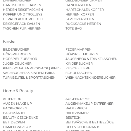
DAMENTASCHEN
GELDBÖRSEN DAMEN
HANDSCHUHE DAMEN
HANDTASCHEN
HERREN REISETASCHEN
HARTSCHALENKOFFER
KOFFER UND TROLLEYS
HERREN KOFFER
HERREN KULTURBEUTEL
LAPTOPTASCHEN
REISEGEPÄCK DAMEN
RUCKSÄCKE HERREN
TASCHEN FÜR HERREN
TOTE BAG
Kinder
BILDERBÜCHER
FEDERMAPPEN
HÖRSPIELBOXEN
HÖRSPIEL FIGUREN
HÖRSPIEL ZUBEHÖR
JAUSENBOX & TRINKFLASCHEN
JUGENDBÜCHER
KINDERBÜCHER
KINDERGARTENRUCKSACK | KINDERGARTENBEUTEL
KUSCHELTIERE
SACHBÜCHER & KINDERLEXIKA
SCHULTASCHEN
TURNBEUTEL & SPORTTASCHEN
WEIHNACHTSKINDERBÜCHER
Home & Beauty
AFTER SUN
AUGENCREME
AUGEN MAKE UP
AUGENMAKEUP ENTFERNER
BACKFORMEN
BADTEPPICH
BADEMÄNTEL
BADEZIMMER
BEAUTY GESCHENKE
BESTECK
BETTDECKEN
BETTWÄSCHE & BETTBEZÜGE
DAMEN PARFUM
DEO & DEODORANTS