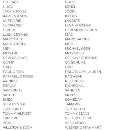
GOT BAG
GUESS
HUGO
IZIPIZI
JACK & JONES
JOOP!
KAPTEN & SON
KIEHL’S
LA PRAIRIE
LACOSTE
LE CREUSET
LENA HOSCHEK
LEVI’S®
LIEBESKIND BERLIN
LUISA CERANO
MAC
MARC CAIN
MARC JACOBS
MARC O’POLO
MCM
MEY
MICHAEL KORS
MONARI
MOS MOSH
NEW BALANCE
OFFICINE CREATIVE
OLYMP
ON SCHUHE
ONLY
OPUS
PAUL GREEN
POLO RALPH LAUREN
RAFFAELLO ROSSI
RAGWEAR
RAINKISS
REISENTHEL
REPLAY
RICHROYAL
SAMSONITE
SANETTA
SATCH
SKINY
SMEG
SOMEDAY
STEP BY STEP
TAMARIS
TOM FORD
TOM TAILOR
TOMMY HILFIGER
TOMMY JEANS
TRIUMPH
VEE COLLECTIVE
VEJA
VERO MODA
VILLEROY & BOCH
WEEKEND MAX MARA