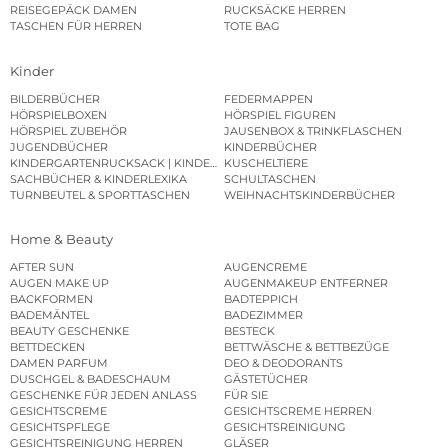
REISEGEPÄCK DAMEN
RUCKSÄCKE HERREN
TASCHEN FÜR HERREN
TOTE BAG
Kinder
BILDERBÜCHER
FEDERMAPPEN
HÖRSPIELBOXEN
HÖRSPIEL FIGUREN
HÖRSPIEL ZUBEHÖR
JAUSENBOX & TRINKFLASCHEN
JUGENDBÜCHER
KINDERBÜCHER
KINDERGARTENRUCKSACK | KINDERGARTENBEUTEL
KUSCHELTIERE
SACHBÜCHER & KINDERLEXIKA
SCHULTASCHEN
TURNBEUTEL & SPORTTASCHEN
WEIHNACHTSKINDERBÜCHER
Home & Beauty
AFTER SUN
AUGENCREME
AUGEN MAKE UP
AUGENMAKEUP ENTFERNER
BACKFORMEN
BADTEPPICH
BADEMÄNTEL
BADEZIMMER
BEAUTY GESCHENKE
BESTECK
BETTDECKEN
BETTWÄSCHE & BETTBEZÜGE
DAMEN PARFUM
DEO & DEODORANTS
DUSCHGEL & BADESCHAUM
GÄSTETÜCHER
GESCHENKE FÜR JEDEN ANLASS
FÜR SIE
GESICHTSCREME
GESICHTSCREME HERREN
GESICHTSPFLEGE
GESICHTSREINIGUNG
GESICHTSREINIGUNG HERREN
GLÄSER