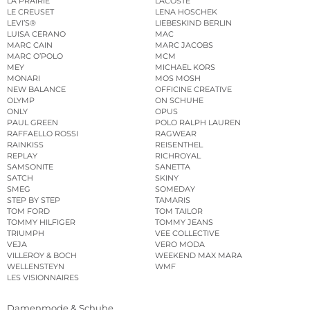
LA PRAIRIE
LACOSTE
LE CREUSET
LENA HOSCHEK
LEVI’S®
LIEBESKIND BERLIN
LUISA CERANO
MAC
MARC CAIN
MARC JACOBS
MARC O’POLO
MCM
MEY
MICHAEL KORS
MONARI
MOS MOSH
NEW BALANCE
OFFICINE CREATIVE
OLYMP
ON SCHUHE
ONLY
OPUS
PAUL GREEN
POLO RALPH LAUREN
RAFFAELLO ROSSI
RAGWEAR
RAINKISS
REISENTHEL
REPLAY
RICHROYAL
SAMSONITE
SANETTA
SATCH
SKINY
SMEG
SOMEDAY
STEP BY STEP
TAMARIS
TOM FORD
TOM TAILOR
TOMMY HILFIGER
TOMMY JEANS
TRIUMPH
VEE COLLECTIVE
VEJA
VERO MODA
VILLEROY & BOCH
WEEKEND MAX MARA
WELLENSTEYN
WMF
LES VISIONNAIRES
Damenmode & Schuhe