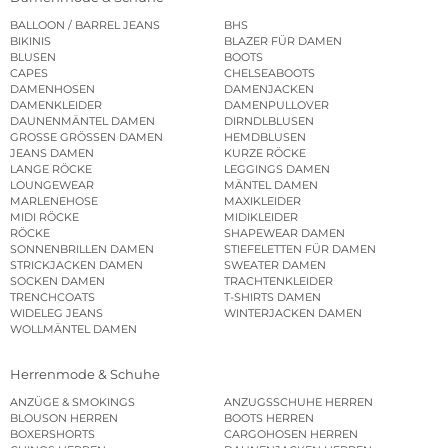
BALLOON / BARREL JEANS
BHS
BIKINIS
BLAZER FÜR DAMEN
BLUSEN
BOOTS
CAPES
CHELSEABOOTS
DAMENHOSEN
DAMENJACKEN
DAMENKLEIDER
DAMENPULLOVER
DAUNENMÄNTEL DAMEN
DIRNDLBLUSEN
GROSSE GRÖSSEN DAMEN
HEMDBLUSEN
JEANS DAMEN
KURZE RÖCKE
LANGE RÖCKE
LEGGINGS DAMEN
LOUNGEWEAR
MÄNTEL DAMEN
MARLENEHOSE
MAXIKLEIDER
MIDI RÖCKE
MIDIKLEIDER
RÖCKE
SHAPEWEAR DAMEN
SONNENBRILLEN DAMEN
STIEFELETTEN FÜR DAMEN
STRICKJACKEN DAMEN
SWEATER DAMEN
SOCKEN DAMEN
TRACHTENKLEIDER
TRENCHCOATS
T-SHIRTS DAMEN
WIDELEG JEANS
WINTERJACKEN DAMEN
WOLLMÄNTEL DAMEN
Herrenmode & Schuhe
ANZÜGE & SMOKINGS
ANZUGSSCHUHE HERREN
BLOUSON HERREN
BOOTS HERREN
BOXERSHORTS
CARGOHOSEN HERREN