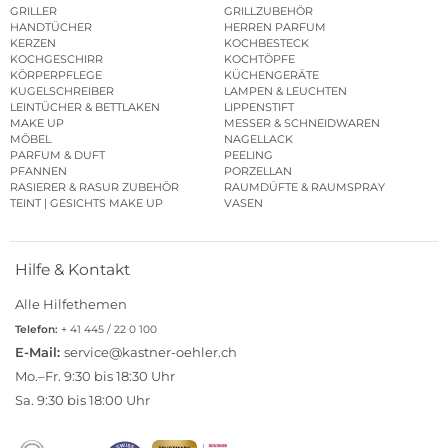
GRILLER
GRILLZUBEHÖR
HANDTÜCHER
HERREN PARFUM
KERZEN
KOCHBESTECK
KOCHGESCHIRR
KOCHTÖPFE
KÖRPERPFLEGE
KÜCHENGERÄTE
KUGELSCHREIBER
LAMPEN & LEUCHTEN
LEINTÜCHER & BETTLAKEN
LIPPENSTIFT
MAKE UP
MESSER & SCHNEIDWAREN
MÖBEL
NAGELLACK
PARFUM & DUFT
PEELING
PFANNEN
PORZELLAN
RASIERER & RASUR ZUBEHÖR
RAUMDÜFTE & RAUMSPRAY
TEINT | GESICHTS MAKE UP
VASEN
Hilfe & Kontakt
Alle Hilfethemen
Telefon:
+ 41 445 / 22 0 100
E-Mail:
service@kastner-oehler.ch
Mo.–Fr. 9:30 bis 18:30 Uhr
Sa. 9:30 bis 18:00 Uhr