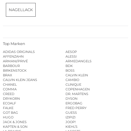
NAGELLACK
Top Marken
ADIDAS ORIGINALS
AESOP
AFFENZAHN
ALESSI
ARMANI/PRIVÉ
ARMEDANGELS
BARBOUR
BDK
BIRKENSTOCK
BOSS
BRAX
CALVIN KLEIN
CALVIN KLEIN JEANS
CAMBIO
CHANEL
CLINIQUE
COMMA
COPENHAGEN
CREED
DR. MARTENS
DRYKORN
DYSON
ECOALF
ERGOBAG
FALKE
FRED PERRY
GOT BAG
GUESS
HUGO
IZIPIZI
JACK & JONES
JOOP!
KAPTEN & SON
KIEHL’S