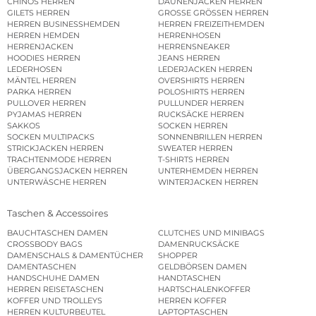
CHINOS HERREN
DAUNENJACKEN HERREN
GILETS HERREN
GROSSE GRÖSSEN HERREN
HERREN BUSINESSHEMDEN
HERREN FREIZEITHEMDEN
HERREN HEMDEN
HERRENHOSEN
HERRENJACKEN
HERRENSNEAKER
HOODIES HERREN
JEANS HERREN
LEDERHOSEN
LEDERJACKEN HERREN
MÄNTEL HERREN
OVERSHIRTS HERREN
PARKA HERREN
POLOSHIRTS HERREN
PULLOVER HERREN
PULLUNDER HERREN
PYJAMAS HERREN
RUCKSÄCKE HERREN
SAKKOS
SOCKEN HERREN
SOCKEN MULTIPACKS
SONNENBRILLEN HERREN
STRICKJACKEN HERREN
SWEATER HERREN
TRACHTENMODE HERREN
T-SHIRTS HERREN
ÜBERGANGSJACKEN HERREN
UNTERHEMDEN HERREN
UNTERWÄSCHE HERREN
WINTERJACKEN HERREN
Taschen & Accessoires
BAUCHTASCHEN DAMEN
CLUTCHES UND MINIBAGS
CROSSBODY BAGS
DAMENRUCKSÄCKE
DAMENSCHALS & DAMENTÜCHER
SHOPPER
DAMENTASCHEN
GELDBÖRSEN DAMEN
HANDSCHUHE DAMEN
HANDTASCHEN
HERREN REISETASCHEN
HARTSCHALENKOFFER
KOFFER UND TROLLEYS
HERREN KOFFER
HERREN KULTURBEUTEL
LAPTOPTASCHEN