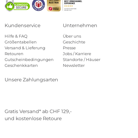
Kundenservice
Unternehmen
Hilfe & FAQ
Über uns
Größentabellen
Geschichte
Versand & Lieferung
Presse
Retouren
Jobs / Karriere
Gutscheinbedingungen
Standorte / Häuser
Geschenkkarten
Newsletter
Unsere Zahlungsarten
Klarna
Mastercard
Visa
Diners
Applepay
Paypal
Gratis Versand* ab CHF 129,-
und kostenlose Retoure
Schweizer Post
Gebrüder Weiss