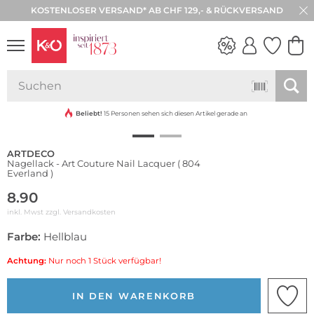
KOSTENLOSER VERSAND* AB CHF 129,- & RÜCKVERSAND
30 TAGE RÜCKGABE
NEW IN
WEDDING
VIBES
Beliebt!
15 Personen sehen sich diesen Artikel gerade an
ARTDECO
Nagellack - Art Couture Nail Lacquer ( 804
Everland )
8.90
inkl. Mwst zzgl.
Versandkosten
Farbe:
Hellblau
Achtung:
Nur noch 1 Stück verfügbar!
IN DEN WARENKORB