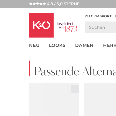
★★★★★ 4,8 / 5,0 STERNE
ZU GIGASPORT
GET THE
NEW IN
WEDDING
LOOK
VIBES
NEU
LOOKS
DAMEN
HER
Passende Alterna