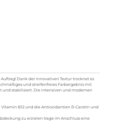
uftrag! Dank der innovativen Textur trocknet es
eichmäßiges und streifenfreies Farbergebnis mit
t und stabilisiert. Die intensiven und modernen
 Vitamin B12 und die Antioxidantien ß-Carotin und
Abdeckung zu erzielen trage im Anschluss eine