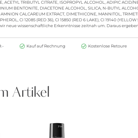
E, ACETYL TRIBUTYL CITRATE, ISOPROPYL ALCOHOL, ADIPIC ACID
IUM BENTONITE, DIACETONE ALCOHOL, SILICA, N-BUTYL ALCOHOL
HAMNION CALCAREUM EXTRACT, DIMETHICONE, MANNITOL, TRIMET
OL, CI 12085 (RED 36), CI 15850 (RED 6 LAKE), CI 19140 (YELLOW 5
wir neue wissenschaftliche Erkenntnisse zeitnah um. Daraus ergebe
.-
Kauf auf Rechnung
Kostenlose Retoure
m Artikel