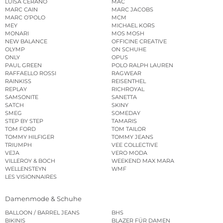
LUISA CERANO
MAC
MARC CAIN
MARC JACOBS
MARC O’POLO
MCM
MEY
MICHAEL KORS
MONARI
MOS MOSH
NEW BALANCE
OFFICINE CREATIVE
OLYMP
ON SCHUHE
ONLY
OPUS
PAUL GREEN
POLO RALPH LAUREN
RAFFAELLO ROSSI
RAGWEAR
RAINKISS
REISENTHEL
REPLAY
RICHROYAL
SAMSONITE
SANETTA
SATCH
SKINY
SMEG
SOMEDAY
STEP BY STEP
TAMARIS
TOM FORD
TOM TAILOR
TOMMY HILFIGER
TOMMY JEANS
TRIUMPH
VEE COLLECTIVE
VEJA
VERO MODA
VILLEROY & BOCH
WEEKEND MAX MARA
WELLENSTEYN
WMF
LES VISIONNAIRES
Damenmode & Schuhe
BALLOON / BARREL JEANS
BHS
BIKINIS
BLAZER FÜR DAMEN