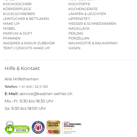
KOCHGESCHIRR
KOCHTÖPFE
KÖRPERPFLEGE
KÜCHENGERÄTE
KUGELSCHREIBER
LAMPEN & LEUCHTEN
LEINTÜCHER & BETTLAKEN
LIPPENSTIFT
MAKE UP
MESSER & SCHNEIDWAREN
MÖBEL
NAGELLACK
PARFUM & DUFT
PEELING
PFANNEN
PORZELLAN
RASIERER & RASUR ZUBEHÖR
RAUMDÜFTE & RAUMSPRAY
TEINT | GESICHTS MAKE UP
VASEN
Hilfe & Kontakt
Alle Hilfethemen
Telefon:
+ 41 445 / 22 0 100
E-Mail:
service@kastner-oehler.ch
Mo.–Fr. 9:30 bis 18:30 Uhr
Sa. 9:30 bis 18:00 Uhr