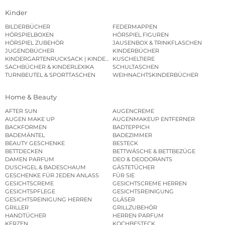
Kinder
BILDERBÜCHER
FEDERMAPPEN
HÖRSPIELBOXEN
HÖRSPIEL FIGUREN
HÖRSPIEL ZUBEHÖR
JAUSENBOX & TRINKFLASCHEN
JUGENDBÜCHER
KINDERBÜCHER
KINDERGARTENRUCKSACK | KINDERGARTENBEUTEL
KUSCHELTIERE
SACHBÜCHER & KINDERLEXIKA
SCHULTASCHEN
TURNBEUTEL & SPORTTASCHEN
WEIHNACHTSKINDERBÜCHER
Home & Beauty
AFTER SUN
AUGENCREME
AUGEN MAKE UP
AUGENMAKEUP ENTFERNER
BACKFORMEN
BADTEPPICH
BADEMÄNTEL
BADEZIMMER
BEAUTY GESCHENKE
BESTECK
BETTDECKEN
BETTWÄSCHE & BETTBEZÜGE
DAMEN PARFUM
DEO & DEODORANTS
DUSCHGEL & BADESCHAUM
GÄSTETÜCHER
GESCHENKE FÜR JEDEN ANLASS
FÜR SIE
GESICHTSCREME
GESICHTSCREME HERREN
GESICHTSPFLEGE
GESICHTSREINIGUNG
GESICHTSREINIGUNG HERREN
GLÄSER
GRILLER
GRILLZUBEHÖR
HANDTÜCHER
HERREN PARFUM
KERZEN
KOCHBESTECK