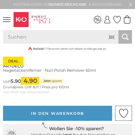
30 TAGE RÜCKGABE
NEW IN
WEDDING
VIBES
Beliebt!
7 Personen sehen sich diesen Artikel gerade an
DEAL
ARTDECO
Nagellackentferner - Nail Polish Remover 60ml
4.90
5.90
Jetzt
sparen
UVP
Grundpreis: CHF 8.17 / Preis pro 100ml
inkl. Mwst zzgl.
Versandkosten
IN DEN WARENKORB
Wollen Sie -10% sparen?
Melden Sie sich
jetzt
für den Newsletter an.