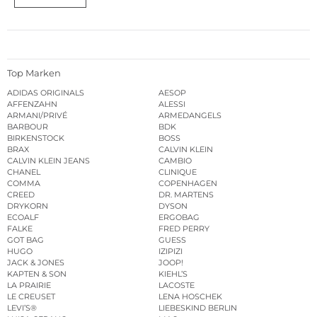
Top Marken
ADIDAS ORIGINALS
AESOP
AFFENZAHN
ALESSI
ARMANI/PRIVÉ
ARMEDANGELS
BARBOUR
BDK
BIRKENSTOCK
BOSS
BRAX
CALVIN KLEIN
CALVIN KLEIN JEANS
CAMBIO
CHANEL
CLINIQUE
COMMA
COPENHAGEN
CREED
DR. MARTENS
DRYKORN
DYSON
ECOALF
ERGOBAG
FALKE
FRED PERRY
GOT BAG
GUESS
HUGO
IZIPIZI
JACK & JONES
JOOP!
KAPTEN & SON
KIEHL’S
LA PRAIRIE
LACOSTE
LE CREUSET
LENA HOSCHEK
LEVI’S®
LIEBESKIND BERLIN