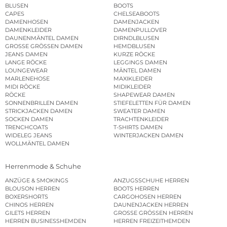
BLUSEN
BOOTS
CAPES
CHELSEABOOTS
DAMENHOSEN
DAMENJACKEN
DAMENKLEIDER
DAMENPULLOVER
DAUNENMÄNTEL DAMEN
DIRNDLBLUSEN
GROSSE GRÖSSEN DAMEN
HEMDBLUSEN
JEANS DAMEN
KURZE RÖCKE
LANGE RÖCKE
LEGGINGS DAMEN
LOUNGEWEAR
MÄNTEL DAMEN
MARLENEHOSE
MAXIKLEIDER
MIDI RÖCKE
MIDIKLEIDER
RÖCKE
SHAPEWEAR DAMEN
SONNENBRILLEN DAMEN
STIEFELETTEN FÜR DAMEN
STRICKJACKEN DAMEN
SWEATER DAMEN
SOCKEN DAMEN
TRACHTENKLEIDER
TRENCHCOATS
T-SHIRTS DAMEN
WIDELEG JEANS
WINTERJACKEN DAMEN
WOLLMÄNTEL DAMEN
Herrenmode & Schuhe
ANZÜGE & SMOKINGS
ANZUGSSCHUHE HERREN
BLOUSON HERREN
BOOTS HERREN
BOXERSHORTS
CARGOHOSEN HERREN
CHINOS HERREN
DAUNENJACKEN HERREN
GILETS HERREN
GROSSE GRÖSSEN HERREN
HERREN BUSINESSHEMDEN
HERREN FREIZEITHEMDEN