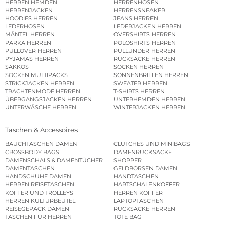
HERREN HEMDEN
HERRENHOSEN
HERRENJACKEN
HERRENSNEAKER
HOODIES HERREN
JEANS HERREN
LEDERHOSEN
LEDERJACKEN HERREN
MÄNTEL HERREN
OVERSHIRTS HERREN
PARKA HERREN
POLOSHIRTS HERREN
PULLOVER HERREN
PULLUNDER HERREN
PYJAMAS HERREN
RUCKSÄCKE HERREN
SAKKOS
SOCKEN HERREN
SOCKEN MULTIPACKS
SONNENBRILLEN HERREN
STRICKJACKEN HERREN
SWEATER HERREN
TRACHTENMODE HERREN
T-SHIRTS HERREN
ÜBERGANGSJACKEN HERREN
UNTERHEMDEN HERREN
UNTERWÄSCHE HERREN
WINTERJACKEN HERREN
Taschen & Accessoires
BAUCHTASCHEN DAMEN
CLUTCHES UND MINIBAGS
CROSSBODY BAGS
DAMENRUCKSÄCKE
DAMENSCHALS & DAMENTÜCHER
SHOPPER
DAMENTASCHEN
GELDBÖRSEN DAMEN
HANDSCHUHE DAMEN
HANDTASCHEN
HERREN REISETASCHEN
HARTSCHALENKOFFER
KOFFER UND TROLLEYS
HERREN KOFFER
HERREN KULTURBEUTEL
LAPTOPTASCHEN
REISEGEPÄCK DAMEN
RUCKSÄCKE HERREN
TASCHEN FÜR HERREN
TOTE BAG