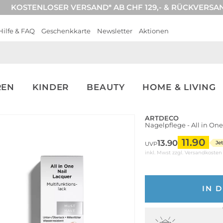
KOSTENLOSER VERSAND* AB CHF 129,- & RÜCKVERSA
Hilfe & FAQ
Geschenkkarte
Newsletter
Aktionen
REN
KINDER
BEAUTY
HOME & LIVING
ARTDECO
Nagelpflege - All in On
11.90
13.90
Jet
UVP
inkl. Mwst zzgl.
Versandkosten
IN 