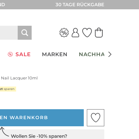
ND
30 TAGE RÜCKGABE
SALE
MARKEN
NACHHALTIGKEIT
e Nail Lacquer 10ml
zt
sparen
DEN WARENKORB
Wollen Sie -10% sparen?